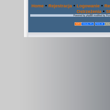
•
•
•
Home
Rejestracja
Logowanie
Re
•
Ostrzeżenia
S
Powered by phpBB modified by Prze