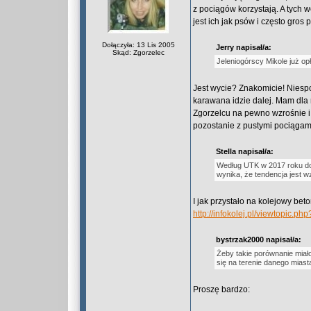
z pociągów korzystają. A tych w
jest ich jak psów i często gros
Dołączyła: 13 Lis 2005
Jerry napisał/a:
Skąd: Zgorzelec
Jeleniogórscy Mikole już op
Jest wycie? Znakomicie! Niespo
karawana idzie dalej. Mam dla 
Zgorzelcu na pewno wzrośnie i 
pozostanie z pustymi pociągam
Stella napisał/a:
Według UTK w 2017 roku do
wynika, że tendencja jest w
I jak przystało na kolejowy be
http://infokolej.pl/viewtopic
bystrzak2000 napisał/a:
Żeby takie porównanie miał
się na terenie danego miast
Proszę bardzo: