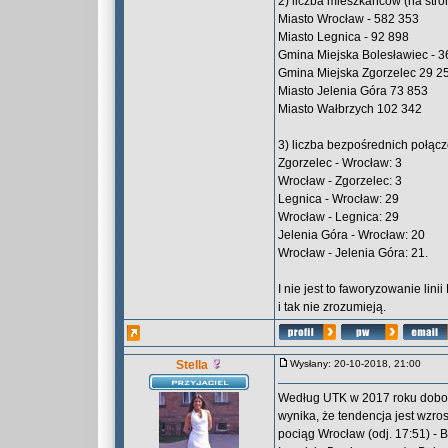
2) liczba mieszkańców (na str
Miasto Wrocław - 582 353
Miasto Legnica - 92 898
Gmina Miejska Bolesławiec - 3
Gmina Miejska Zgorzelec 29 2
Miasto Jelenia Góra 73 853
Miasto Wałbrzych 102 342
3) liczba bezpośrednich połącz
Zgorzelec - Wrocław: 3
Wrocław - Zgorzelec: 3
Legnica - Wrocław: 29
Wrocław - Legnica: 29
Jelenia Góra - Wrocław: 20
Wrocław - Jelenia Góra: 21.
I nie jest to faworyzowanie lin
i tak nie zrozumieją.
Stella
Wysłany: 20-10-2018, 21:00
Według UTK w 2017 roku dobow
wynika, że tendencja jest wzro
pociąg Wrocław (odj. 17:51) - B