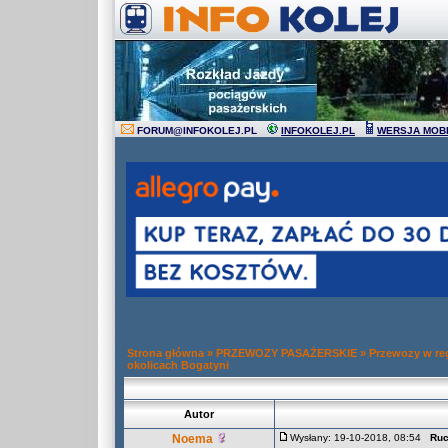
FORUM
@
INFOKOLEJ.PL
INFOKOLEJ.PL
WERSJA MOB
Strona główna
»
PRZEWOZY PASAŻERSKIE
»
Przewozy w re
okolicach Bogatyni
Autor
Noema
Wysłany: 19-10-2018, 08:54
Ruc