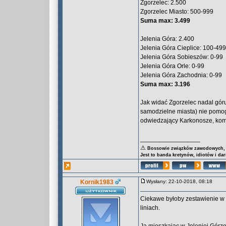
Zgorzelec: 2.500
Zgorzelec Miasto: 500-999
Suma max: 3.499
Jelenia Góra: 2.400
Jelenia Góra Cieplice: 100-499
Jelenia Góra Sobieszów: 0-99
Jelenia Góra Orle: 0-99
Jelenia Góra Zachodnia: 0-99
Suma max: 3.196
Jak widać Zgorzelec nadal góruj
samodzielne miasta) nie pomogł
odwiedzający Karkonosze, komp
_________________
⚠
Bossowie związków zawodowych, za
Jest to banda kretynów, idiotów i da
Kornik1983
Wysłany: 22-10-2018, 08:18
Ciekawe byłoby zestawienie w 
liniach.