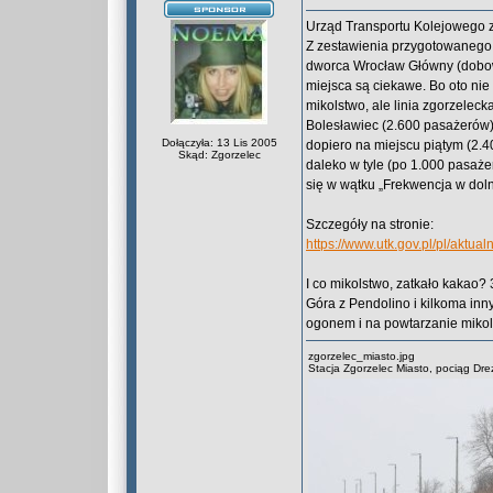
Urząd Transportu Kolejowego ze
Z zestawienia przygotowanego 
dworca Wrocław Główny (dobow
miejsca są ciekawe. Bo oto nie 
mikolstwo, ale linia zgorzeleck
Bolesławiec (2.600 pasażerów
Dołączyła: 13 Lis 2005
dopiero na miejscu piątym (2.
Skąd: Zgorzelec
daleko w tyle (po 1.000 pasaże
się w wątku „Frekwencja w dol
Szczegóły na stronie:
https://www.utk.gov.pl/pl/aktu
I co mikolstwo, zatkało kakao?
Góra z Pendolino i kilkoma in
ogonem i na powtarzanie mikol
zgorzelec_miasto.jpg
Stacja Zgorzelec Miasto, pociąg Dre