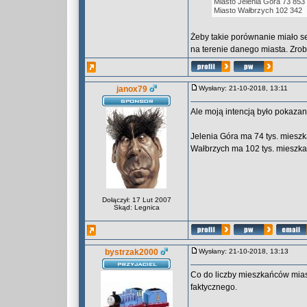
Miasto Jelenia Góra 73 853
Miasto Wałbrzych 102 342
Żeby takie porównanie miało s
na terenie danego miasta. Zrob
janox79
Wysłany: 21-10-2018, 13:11
Ale moją intencją było pokazani
Jelenia Góra ma 74 tys. mieszk
Wałbrzych ma 102 tys. mieszka
Dołączył: 17 Lut 2007
Skąd: Legnica
bystrzak2000
Wysłany: 21-10-2018, 13:13
Co do liczby mieszkańców miast,
faktycznego.