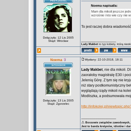
Noema napisał/a:
Mam dla mikoli jeszcze jed
wzrośnie i kto wie czy nie
To jest raczej dobra wiadomoś
Dołączyła: 12 Lis 2005
_________________
Skąd: Wrocław
Lady Makbet
to typ kobiety, którą nieo
Noema
Wysłany: 22-10-2018, 18:11
Lady Makbet
, nie dla mikoli. D
zaorałoby magistralę E30 i poc
Jelenią Górę. Z tym się nie kr
niż stary postkomunistyczny be
wyglądają rządy mikoli na kolei
Modliszka, a podsumowała mo
Dołączyła: 13 Lis 2005
Skąd: Zgorzelec
http://infokolej.pl/viewtopic
_________________
⚠
Bossowie związków zawodowych, za
Jest to banda kretynów, idiotów i da