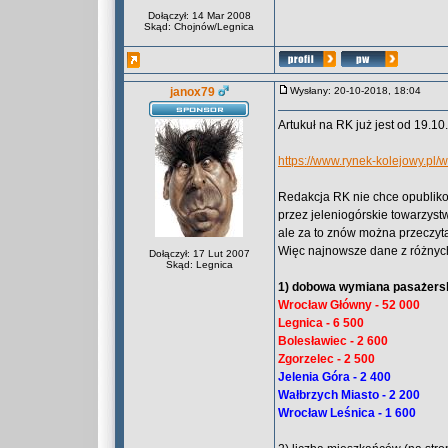
Dołączył: 14 Mar 2008
Skąd: Chojnów/Legnica
janox79
Wysłany: 20-10-2018, 18:04
Artukuł na RK już jest od 19.10
https://www.rynek-kolejowy.pl/
Redakcja RK nie chce opublik
przez jeleniogórskie towarzyst
ale za to znów można przeczyta
Więc najnowsze dane z różnych 
Dołączył: 17 Lut 2007
Skąd: Legnica
1) dobowa wymiana pasażerska
Wrocław Główny - 52 000
Legnica - 6 500
Bolesławiec - 2 600
Zgorzelec - 2 500
Jelenia Góra - 2 400
Wałbrzych Miasto - 2 200
Wrocław Leśnica - 1 600