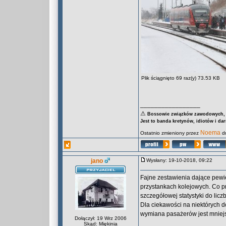
Plik ściągnięto 69 raz(y) 73.53 KB
_________________
⚠
Bossowie związków zawodowych, za
Jest to banda kretynów, idiotów i da
Noema
Ostatnio zmieniony przez
dn
jano
Wysłany: 19-10-2018, 09:22
Fajne zestawienia dające pewi
przystankach kolejowych. Co p
szczegółowej statystyki do liczb
Dla ciekawości na niektórych d
wymiana pasażerów jest mniejs
Dołączył: 19 Wrz 2006
Skąd: Miękinia