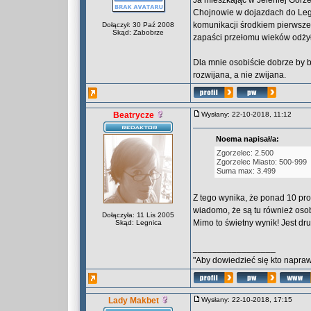
Ja mieszkając w Jeleniej Górz
Chojnowie w dojazdach do Legn
komunikacji środkiem pierwszeg
Dołączył: 30 Paź 2008
Skąd: Zabobrze
zapaści przełomu wieków odżyła
Dla mnie osobiście dobrze by był
rozwijana, a nie zwijana.
Beatrycze
Wysłany: 22-10-2018, 11:12
Noema napisał/a:
Zgorzelec: 2.500
Zgorzelec Miasto: 500-999
Suma max: 3.499
Z tego wynika, że ponad 10 pr
wiadomo, że są tu również osob
Dołączyła: 11 Lis 2005
Mimo to świetny wynik! Jest dru
Skąd: Legnica
_________________
"Aby dowiedzieć się kto naprawd
Lady Makbet
Wysłany: 22-10-2018, 17:15