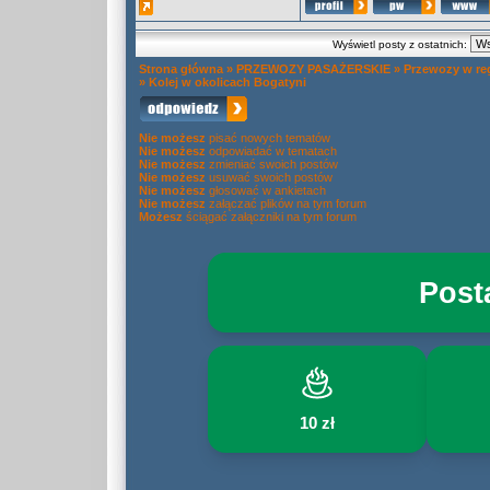
Wyświetl posty z ostatnich:
Strona główna
»
PRZEWOZY PASAŻERSKIE
»
Przewozy w re
»
Kolej w okolicach Bogatyni
Nie możesz
pisać nowych tematów
Nie możesz
odpowiadać w tematach
Nie możesz
zmieniać swoich postów
Nie możesz
usuwać swoich postów
Nie możesz
głosować w ankietach
Nie możesz
załączać plików na tym forum
Możesz
ściągać załączniki na tym forum
Post
10 zł