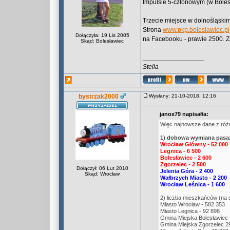
Impulsie 5-członowym (w Bole
Trzecie miejsce w dolnośląskim
Strona
www.pkp.boleslawiec.pl
Dołączyła: 19 Lis 2005
na Facebooku - prawie 2500. 
Skąd: Bolesławiec
_________________
Stella
bystrzak2000
Wysłany: 21-10-2018, 12:16
janox79 napisał/a:
Więc najnowsze dane z różn
1) dobowa wymiana pasaże
Wrocław Główny - 52 000
Legnica - 6 500
Bolesławiec - 2 600
Zgorzelec - 2 500
Dołączył: 06 Lut 2010
Jelenia Góra - 2 400
Skąd: Wrocław
Wałbrzych Miasto - 2 200
Wrocław Leśnica - 1 600
2) liczba mieszkańców (na
Miasto Wrocław - 582 353
Miasto Legnica - 92 898
Gmina Miejska Bolesławiec 
Gmina Miejska Zgorzelec 2