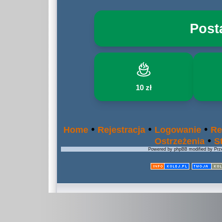
Post
10 zł
•
•
•
Home
Rejestracja
Logowanie
Re
•
Ostrzeżenia
S
Powered by phpBB modified by Prze