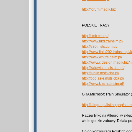
http://forum.magik.biz
POLSKIE TRASY
http://cmk.cba.pl/
http://www.bkd.trainsim.pl/
http://e30.msts.com.pl/
http://www.linia202.trainsim.pl
http://www.wp.trainsim.pl/
http://www.cjdesign.magik.biz/l
http://katowice.msts.cba.pl/
http://lublin.msts.cba.pl/
http://podlasie.msts.cba.pl/
http://www.kmz.trainsim.pl/
GRA Microsoft Train SImulator
http://allegro.pl/listing.php/se
Raczej tylko na Allegro, w skle
wiele godzin zabawy. Działa po
Co do konfiguracji Polskich do