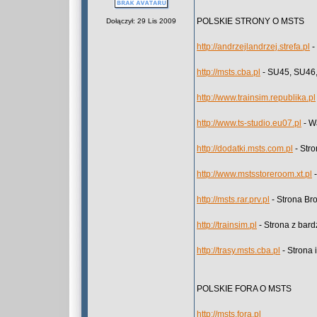
POLSKIE STRONY O MSTS
Dołączył: 29 Lis 2009
http://andrzejlandrzej.strefa.pl
-
http://msts.cba.pl
- SU45, SU46, 
http://www.trainsim.republika.pl
http://www.ts-studio.eu07.pl
- W
http://dodatki.msts.com.pl
- Str
http://www.mstsstoreroom.xt.pl
-
http://msts.rar.prv.pl
- Strona Br
http://trainsim.pl
- Strona z bard
http://trasy.msts.cba.pl
- Strona 
POLSKIE FORA O MSTS
http://msts.fora.pl