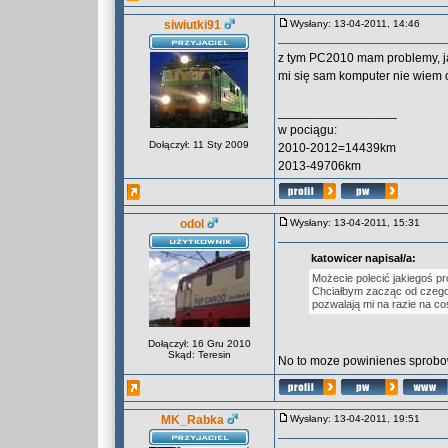
siwiutki91
Wysłany: 13-04-2011, 14:46
z tym PC2010 mam problemy, jad
mi się sam komputer nie wiem o
_________________
w pociągu:
Dołączył: 11 Sty 2009
2010-2012=14439km
2013-49706km
odol
Wysłany: 13-04-2011, 15:31
katowicer napisał/a:
Możecie polecić jakiegoś pr
Chciałbym zacząc od czegoś
pozwalają mi na razie na co
Dołączył: 16 Gru 2010
Skąd: Teresin
No to moze powinienes sprob
MK_Rabka
Wysłany: 13-04-2011, 19:51