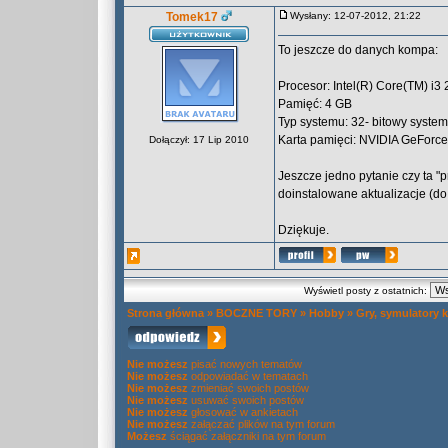
Tomek17
Wysłany: 12-07-2012, 21:22
To jeszcze do danych kompa:
Procesor: Intel(R) Core(TM) 
Pamięć: 4 GB
Typ systemu: 32- bitowy syste
Karta pamięci: NVIDIA GeForc
Dołączył: 17 Lip 2010
Jeszcze jedno pytanie czy ta "pr
doinstalowane aktualizacje (do 
Dziękuje.
Wyświetl posty z ostatnich:
Strona główna
»
BOCZNE TORY
»
Hobby
»
Gry, symulatory 
Nie możesz
pisać nowych tematów
Nie możesz
odpowiadać w tematach
Nie możesz
zmieniać swoich postów
Nie możesz
usuwać swoich postów
Nie możesz
głosować w ankietach
Nie możesz
załączać plików na tym forum
Możesz
ściągać załączniki na tym forum