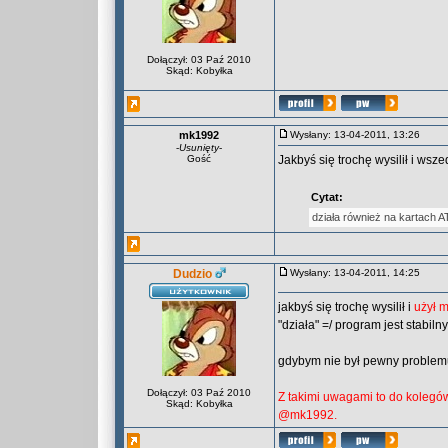
Dołączył: 03 Paź 2010
Skąd: Kobyłka
mk1992
Wysłany: 13-04-2011, 13:26
-
Usunięty
-
Gość
Jakbyś się trochę wysilił i wsz
Cytat:
działa również na kartach AT
Dudzio
Wysłany: 13-04-2011, 14:25
jakbyś się trochę wysilił i
użył 
"działa" =/ program jest stabiln
gdybym nie był pewny problemu
Dołączył: 03 Paź 2010
Z takimi uwagami to do kolegów 
Skąd: Kobyłka
@mk1992.