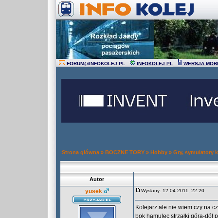
FORUM
@
INFOKOLEJ.PL
INFOKOLEJ.PL
WERSJA MOB
Strona główna
»
BOCZNE TORY
»
Hobby
»
Gry, symulatory 
Autor
yusek
Wysłany: 12-04-2011, 22:20
Kolejarz ale nie wiem czy na c
bok hamulec strzałki góra-dół 