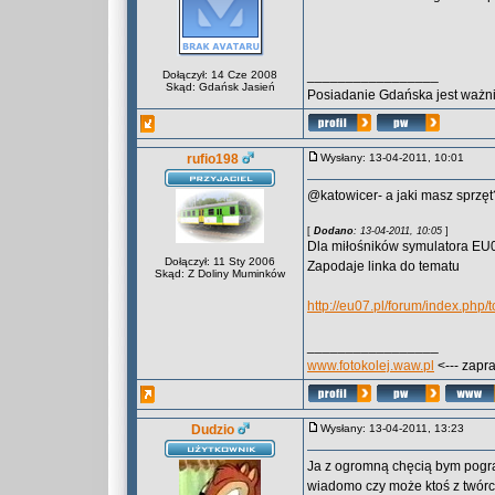
_________________
Dołączył: 14 Cze 2008
Skąd: Gdańsk Jasień
Posiadanie Gdańska jest ważni
rufio198
Wysłany: 13-04-2011, 10:01
@katowicer- a jaki masz sprzę
[
Dodano
: 13-04-2011, 10:05
]
Dla miłośników symulatora EU
Dołączył: 11 Sty 2006
Zapodaje linka do tematu
Skąd: Z Doliny Muminków
http://eu07.pl/forum/index.php/
_________________
www.fotokolej.waw.pl
<--- zapr
Dudzio
Wysłany: 13-04-2011, 13:23
Ja z ogromną chęcią bym pogra
wiadomo czy może ktoś z twór