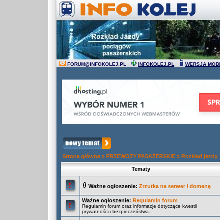
FORUM
@
INFOKOLEJ.PL
INFOKOLEJ.PL
WERSJA MOB
Strona główna
»
PRZEWOZY PASAŻERSKIE
»
Rozkład jazdy
Tematy
Ważne ogłoszenie:
Zrzutka na serwer i domenę
Ważne ogłoszenie:
Regulamin forum
Regulamin forum oraz informacje dotyczące kwestii
prywatności i bezpieczeństwa.