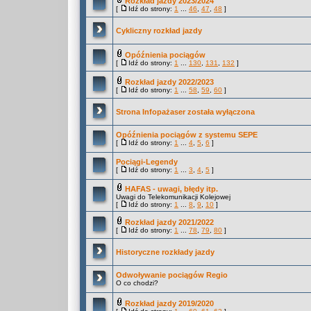
Rozkład jazdy 2023/2024
[
Idź do strony:
1
...
46
,
47
,
48
]
Cykliczny rozkład jazdy
Opóźnienia pociągów
[
Idź do strony:
1
...
130
,
131
,
132
]
Rozkład jazdy 2022/2023
[
Idź do strony:
1
...
58
,
59
,
60
]
Strona Infopażaser została wyłączona
Opóźnienia pociągów z systemu SEPE
[
Idź do strony:
1
...
4
,
5
,
6
]
Pociągi-Legendy
[
Idź do strony:
1
...
3
,
4
,
5
]
HAFAS - uwagi, błędy itp.
Uwagi do Telekomunikacji Kolejowej
[
Idź do strony:
1
...
8
,
9
,
10
]
Rozkład jazdy 2021/2022
[
Idź do strony:
1
...
78
,
79
,
80
]
Historyczne rozkłady jazdy
Odwoływanie pociągów Regio
O co chodzi?
Rozkład jazdy 2019/2020