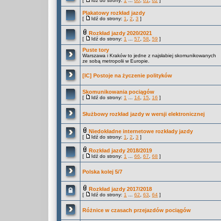
[
Idź do strony:
1
...
60
,
61
,
62
]
Plakatowy rozkład jazdy
[
Idź do strony:
1
,
2
,
3
]
Rozkład jazdy 2020/2021
[
Idź do strony:
1
...
57
,
58
,
59
]
Puste tory
Warszawa i Kraków to jedne z najsłabiej skomunikowanych
ze sobą metropolii w Europie.
[IC] Postoje na życzenie polityków
Skomunikowania pociągów
[
Idź do strony:
1
...
14
,
15
,
16
]
Służbowy rozkład jazdy w wersji elektronicznej
Niedokładne internetowe rozkłady jazdy
[
Idź do strony:
1
,
2
,
3
]
Rozkład jazdy 2018/2019
[
Idź do strony:
1
...
66
,
67
,
68
]
Polska kolej 5/7
Rozkład jazdy 2017/2018
[
Idź do strony:
1
...
62
,
63
,
64
]
Różnice w czasach przejazdów pociągów