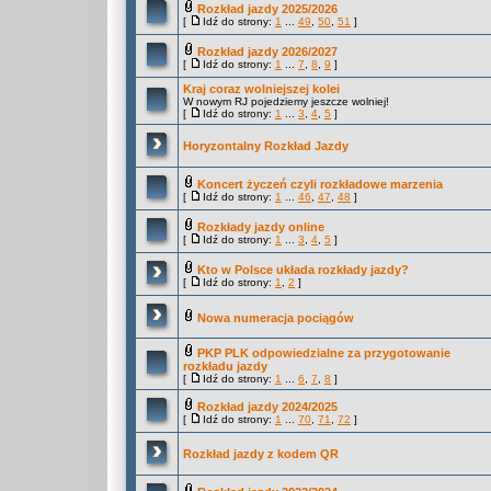
Rozkład jazdy 2025/2026
[
Idź do strony:
1
...
49
,
50
,
51
]
Rozkład jazdy 2026/2027
[
Idź do strony:
1
...
7
,
8
,
9
]
Kraj coraz wolniejszej kolei
W nowym RJ pojedziemy jeszcze wolniej!
[
Idź do strony:
1
...
3
,
4
,
5
]
Horyzontalny Rozkład Jazdy
Koncert życzeń czyli rozkładowe marzenia
[
Idź do strony:
1
...
46
,
47
,
48
]
Rozkłady jazdy online
[
Idź do strony:
1
...
3
,
4
,
5
]
Kto w Polsce układa rozkłady jazdy?
[
Idź do strony:
1
,
2
]
Nowa numeracja pociągów
PKP PLK odpowiedzialne za przygotowanie
rozkładu jazdy
[
Idź do strony:
1
...
6
,
7
,
8
]
Rozkład jazdy 2024/2025
[
Idź do strony:
1
...
70
,
71
,
72
]
Rozkład jazdy z kodem QR