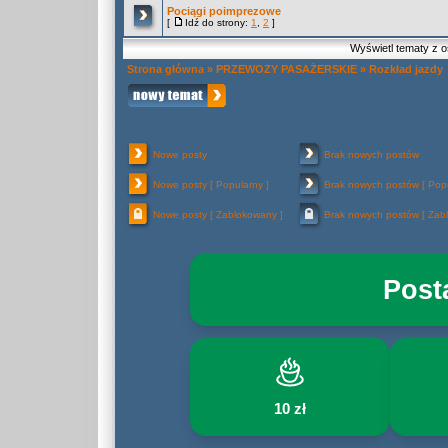
Pociągi poimprezowe
[
Idź do strony:
1
,
2
]
Wyświetl tematy z o
Strona główna
»
PRZEWOZY PASAŻERSKIE
»
Rozkład jazdy
Nowe posty
Brak nowych postów
Nowe posty [ Popularny ]
Brak nowych postów [ Popu
Nowe posty [ Zablokowany ]
Brak nowych postów [ Zab
Post
10 zł