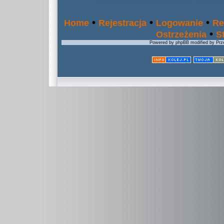
•
•
•
Home
Rejestracja
Logowanie
Re
•
Ostrzeżenia
S
Powered by phpBB modified by Prze