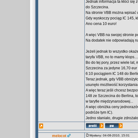
Jednak informacja ta kłóci się
do Szczecina.
Na stronie VBB można wpisać w
Gdy wyskoczy pociąg IC 145, k
Ano cena 10 euro!
A więc VBB na swojej stronie p
Na dodatek nie odpowiadają na 
Jeżeli jednak to wszystko okaż
taryfa VBB, no to mamy klops....
Bo do tej pory, przez wiele la
Szczecina za jedyne 16,70 eur 
6:10 pociągiem IC 148 do Berli
Teraz jednak, gdy VBB obniżyło
usunęło możliwość korzystania 
A więc teraz jeśli chcesz bezp
148 ze Szczecina do Berlina, to
w taryfie międzynarodowej...
A więc obniżka ceny jednorazów
podróże tym IC).
Jedno staniało, drugie zdrożało
melocot
Wysłany: 04-08-2010, 15:01