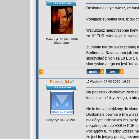
Doskonale o tym wiesz, że tary
Pomijasz zupełnie fakt, iż tak
Wzburzasz niepotrzebnie krew w
za 10 EUR twierdząc, że wolałb
Dołączył: 30 Mar 2006
Skąd: Żary
Zupełnie nie zauważasz całej 
Berlinem a Szczecinem jak ten 
skorzystać z nich za 10 EUR. 
skorzystać z tego co jest "na ta
Piotrek_84
Wysłany: 04-08-2010, 16:32
Na początek chciałbym zaznaczy
temat stanu faktycznego, a nie 
No to teraz przejdźmy do stanu
Doskonale pewnie o tym wiesz 
niektórych odcinkach ich jazdy
Dołączył: 04 Sie 2010
oficjalnej stronie VBB w PDF-i
Pociągów IC między Szczecinem
że jest to jedyny pociąg bezpo