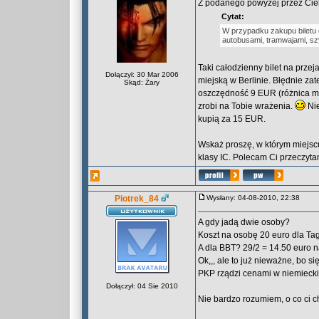
Z podanego powyżej przez Cieb
Cytat:
W przypadku zakupu biletu 
autobusami, tramwajami, sz
Taki całodzienny bilet na prze
Dołączył: 30 Mar 2006
miejską w Berlinie. Błędnie z
Skąd: Żary
oszczędność 9 EUR (różnica m
zrobi na Tobie wrażenia.
Nie
kupią za 15 EUR.
Wskaż proszę, w którym miejscu
klasy IC. Polecam Ci przeczytan
Piotrek_84
Wysłany: 04-08-2010, 22:38
A gdy jadą dwie osoby?
Koszt na osobę 20 euro dla Tag
A dla BBT? 29/2 = 14.50 euro 
Ok,,, ale to już nieważne, bo si
PKP rządzi cenami w niemieckic
Dołączył: 04 Sie 2010
Nie bardzo rozumiem, o co ci ch