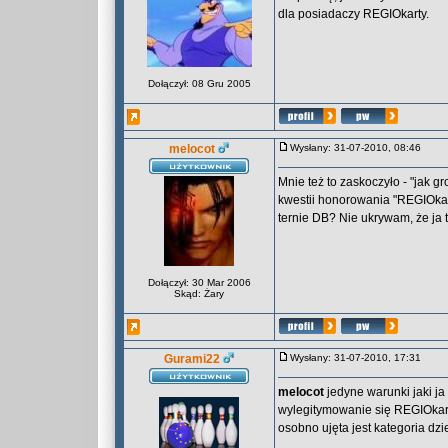
dla posiadaczy REGIOkarty.
Dołączył: 08 Gru 2005
melocot
Wysłany: 31-07-2010, 08:46
Mnie też to zaskoczyło - "jak g
kwestii honorowania "REGIOkart
ternie DB? Nie ukrywam, że ja 
Dołączył: 30 Mar 2006
Skąd: Żary
Gurami22
Wysłany: 31-07-2010, 17:31
melocot
jedyne warunki jaki ja 
wylegitymowanie się REGIOkart
osobno ujęta jest kategoria dzie