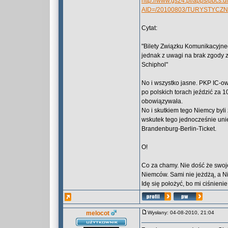
http://www.gs24.pl/apps/pbcs.dll
AID=/20100803/TURYSTYCZ
Cytat:
"Bilety Związku Komunikacyjn
jednak z uwagi na brak zgody z
Schiphol"
No i wszystko jasne. PKP IC-o
po polskich torach jeździć za 1
obowiązywała.
No i skutkiem tego Niemcy byli
wskutek tego jednocześnie uni
Brandenburg-Berlin-Ticket.
O!
Co za chamy. Nie dość że swoje
Niemców. Sami nie jeżdżą, a N
Idę się położyć, bo mi ciśnieni
melocot
Wysłany: 04-08-2010, 21:04