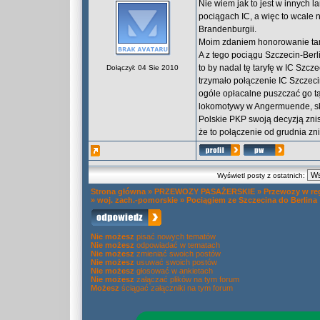
Nie wiem jak to jest w innych 
pociągach IC, a więc to wcale 
Brandenburgii.
Moim zdaniem honorowanie tary
A z tego pociągu Szczecin-Berli
to by nadal tę taryfę w IC Szcz
Dołączył: 04 Sie 2010
trzymało połączenie IC Szczecin
ogóle opłacalne puszczać go tą 
lokomotywy w Angermuende, skor
Polskie PKP swoją decyzją znis
że to połączenie od grudnia zni
Wyświetl posty z ostatnich:
Strona główna
»
PRZEWOZY PASAŻERSKIE
»
Przewozy w re
»
woj. zach.-pomorskie
»
Pociągiem ze Szczecina do Berlina
Nie możesz
pisać nowych tematów
Nie możesz
odpowiadać w tematach
Nie możesz
zmieniać swoich postów
Nie możesz
usuwać swoich postów
Nie możesz
głosować w ankietach
Nie możesz
załączać plików na tym forum
Możesz
ściągać załączniki na tym forum