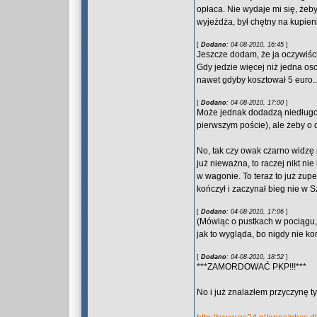
opłaca. Nie wydaje mi się, żeb
wyjeżdża, był chętny na kupieni
[
Dodano
: 04-08-2010, 16:45
]
Jeszcze dodam, że ja oczywiści
Gdy jedzie więcej niż jedna os
nawet gdyby kosztował 5 euro..
[
Dodano
: 04-08-2010, 17:00
]
Może jednak dodadzą niedługo 
pierwszym poście), ale żeby o
No, tak czy owak czarno widzę 
już nieważna, to raczej nikt nie
w wagonie. To teraz to już zup
kończył i zaczynał bieg nie w S
[
Dodano
: 04-08-2010, 17:06
]
(Mówiąc o pustkach w pociągu,
jak to wygląda, bo nigdy nie ko
[
Dodano
: 04-08-2010, 18:52
]
***ZAMORDOWAĆ PKP!!!***
No i już znalazłem przyczynę t