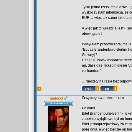
Tylko jedna rzecz mnie dziwi - 
wyskoczy nam informacja, że c
EUR, a więc tak samo jak dla po
A więc jak to wreszcie jest? T
obowiązuje?
Wysyłałem przedwczoraj maila w
"Ist das Brandenburg-Berlin-Tic
Glowny)?
Das PDF (www.vbbonline.de/dow
an, dass das Ticket in dieser Str
vorhanden."
... Niestety na razie bez odpowi
melocot
Wysłany: 04-08-2010, 14:00
Po kolei.
Bilet Brandenburg-Berlin-Ticke
zupełnie wyjątkowo był on hon
Bilet jednoprzejazdowy za cenę
porę dnia, a więc będzie on ho