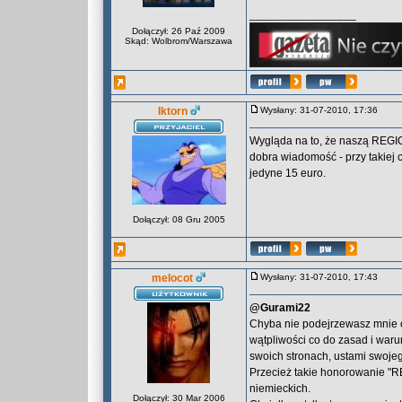
_________________
Dołączył: 26 Paź 2009
Skąd: Wolbrom/Warszawa
Iktorn
Wysłany: 31-07-2010, 17:36
Wygląda na to, że naszą REGIO
dobra wiadomość - przy takiej 
jedyne 15 euro.
Dołączył: 08 Gru 2005
melocot
Wysłany: 31-07-2010, 17:43
@Gurami22
Chyba nie podejrzewasz mnie o
wątpliwości co do zasad i war
swoich stronach, ustami swoje
Przecież takie honorowanie "R
niemieckich.
Dołączył: 30 Mar 2006