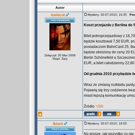
Autor
melocot
Wysłany: 30-07-2010, 16:35
Poc
Koszt przejazdu z Berlina do 
Bilet jednoprzejazdowy z 16,70
będzie kosztował 7,50 EUR, prz
posiadaczom BahnCard 25, Ba
będzie obniżony do ceny 20 E
Dołączył: 30 Mar 2006
Berlin Schönefeld a Szczecine
Skąd: Żary
EUR, a bilet całodzienny 22,8
Od grudnia 2010 przybędzie 
Wraz ze zmianą rozkładu jazdy,
Pojawią się trzy codzienne be
miast lepszą komunikację umoż
Źródło:
VBB
Iktorn
Wysłany: 30-07-2010, 18:05
No proszę, jak wszystko co nie