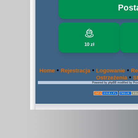
Post
10 zł
•
•
•
Home
Rejestracja
Logowanie
Re
•
Ostrzeżenia
S
Powered by phpBB modified by Prze