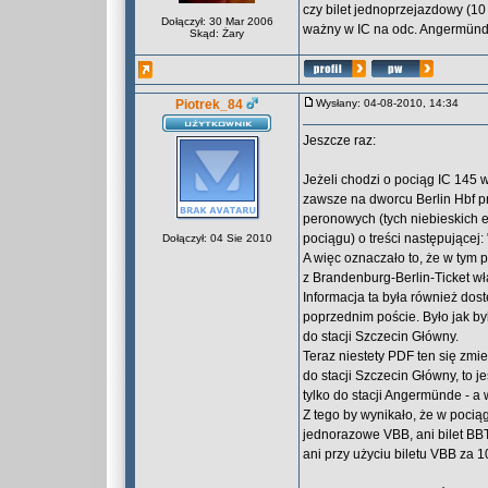
czy bilet jednoprzejazdowy (10
Dołączył: 30 Mar 2006
ważny w IC na odc. Angermünd
Skąd: Żary
Piotrek_84
Wysłany: 04-08-2010, 14:34
Jeszcze raz:
Jeżeli chodzi o pociąg IC 145 
zawsze na dworcu Berlin Hbf p
peronowych (tych niebieskich e
pociągu) o treści następującej: 
Dołączył: 04 Sie 2010
A więc oznaczało to, że w tym 
z Brandenburg-Berlin-Ticket wł
Informacja ta była również dos
poprzednim poście. Było jak b
do stacji Szczecin Główny.
Teraz niestety PDF ten się zmi
do stacji Szczecin Główny, to 
tylko do stacji Angermünde - a w
Z tego by wynikało, że w poci
jednorazowe VBB, ani bilet BB
ani przy użyciu biletu VBB za 1