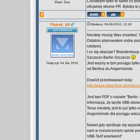
Chciałbym tylko to samo co jes
Skąd: Żary
oficjalnej stronie PR. Byłoby t
Piotrek_84
Wysłany: 04-08-2010, 12:16
Niestety muszę Was zmartwić. 
Ostatnio planowałem sobie podr
robiłem).
I co się okazuje? Brandenburg-
Szczecin-Berlin-Szczecin
Jest ważny w tym pociągu tylko
Dołączył: 04 Sie 2010
od Berlina do Angermünde.
Dowód przedstawiam tutaj:
http://www.vbbonline.de/inde
Jest tam PDF o nazwie "Berlin
informacja, że taryfa VBB obo
Teraz niestety, jest to już tyl
Angermünde dla pociągu wieczorn
Nawet gdy spróbuje się wyszuka
nam w rozszerzonym opisie poc
VBB-Tarif anerkannt".