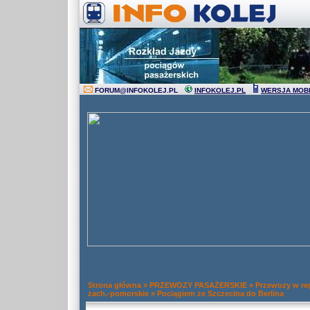
FORUM
@
INFOKOLEJ.PL
INFOKOLEJ.PL
WERSJA MOB
Strona główna
»
PRZEWOZY PASAŻERSKIE
»
Przewozy w re
zach.-pomorskie
»
Pociągiem ze Szczecina do Berlina