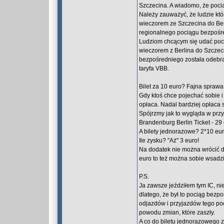
Szczecina. A wiadomo, że poci
Należy zauważyć, że ludzie któ
wieczorem ze Szczecina do Ber
regionalnego pociągu bezpośr
Ludziom chcącym się udać poci
wieczorem z Berlina do Szczec
bezpośredniego została odebra
taryfa VBB.
Bilet za 10 euro? Fajna spraw
Gdy ktoś chce pojechać sobie i 
opłaca. Nadal bardziej opłaca 
Spójrzmy jak to wygląda w prz
Brandenburg Berlin Ticket - 29 
A bilety jednorazowe? 2*10 eur
Ile zysku? "Aż" 3 euro!
Na dodatek nie można wrócić d
euro to też można sobie wsadzi
P.S.
Ja zawsze jeździłem tym IC, nie
dlatego, że był to pociąg bezp
odjazdów i przyjazdów tego poc
powodu zmian, które zaszły.
A co do biletu jednorazowego z