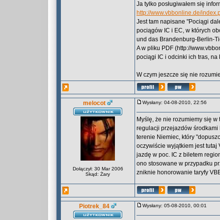
Ja tylko posługiwałem się infor
http://www.vbbonline.de/inde
Jest tam napisane "Pociągi dale
pociągów IC i EC, w których ob
und das Brandenburg-Berlin-Ti
A w pliku PDF (http://www.vbbo
pociągi IC i odcinki ich tras, 
W czym jeszcze się nie rozum
melocot
Wysłany: 04-08-2010, 22:56
Myślę, że nie rozumiemy się w 
regulacji przejazdów środkami
terenie Niemiec, który "dopuszc
oczywiście wyjątkiem jest tuta
jazdę w poc. IC z biletem regi
ono stosowane w przypadku prz
Dołączył: 30 Mar 2006
zniknie honorowanie taryfy VBB
Skąd: Żary
Piotrek_84
Wysłany: 05-08-2010, 00:01