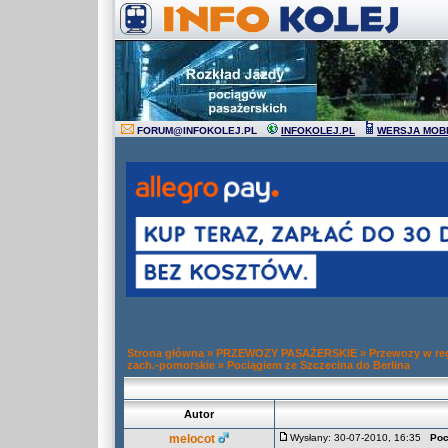
FORUM
@
INFOKOLEJ.PL
INFOKOLEJ.PL
WERSJA MOB
Strona główna
»
PRZEWOZY PASAŻERSKIE
»
Przewozy w re
zach.-pomorskie
»
Pociągiem ze Szczecina do Berlina
Autor
melocot
Wysłany: 30-07-2010, 16:35
Poc