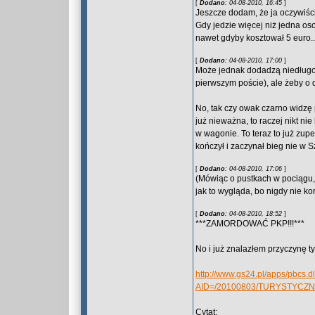
[
Dodano
: 04-08-2010, 16:45
]
Jeszcze dodam, że ja oczywiści
Gdy jedzie więcej niż jedna os
nawet gdyby kosztował 5 euro..
[
Dodano
: 04-08-2010, 17:00
]
Może jednak dodadzą niedługo 
pierwszym poście), ale żeby o
No, tak czy owak czarno widzę 
już nieważna, to raczej nikt nie
w wagonie. To teraz to już zup
kończył i zaczynał bieg nie w S
[
Dodano
: 04-08-2010, 17:06
]
(Mówiąc o pustkach w pociągu,
jak to wygląda, bo nigdy nie ko
[
Dodano
: 04-08-2010, 18:52
]
***ZAMORDOWAĆ PKP!!!***
No i już znalazłem przyczynę t
http://www.gs24.pl/apps/pbcs.dll
AID=/20100803/TURYSTYCZ
Cytat: