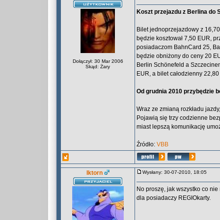
Koszt przejazdu z Berlina do 
Bilet jednoprzejazdowy z 16,70
będzie kosztował 7,50 EUR, prz
posiadaczom BahnCard 25, Ba
będzie obniżony do ceny 20 E
Dołączył: 30 Mar 2006
Berlin Schönefeld a Szczecine
Skąd: Żary
EUR, a bilet całodzienny 22,8
Od grudnia 2010 przybędzie 
Wraz ze zmianą rozkładu jazdy,
Pojawią się trzy codzienne be
miast lepszą komunikację umoż
Źródło:
VBB
Iktorn
Wysłany: 30-07-2010, 18:05
No proszę, jak wszystko co nie
dla posiadaczy REGIOkarty.