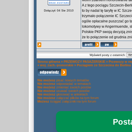
Moim zdaniem honorowanie tary
A z tego pociągu Szczecin-Berli
to by nadal tę taryfę w IC Szcz
Dołączył: 04 Sie 2010
trzymało połączenie IC Szczecin
ogóle opłacalne puszczać go tą 
lokomotywy w Angermuende, skor
Polskie PKP swoją decyzją znis
że to połączenie od grudnia zni
Wyświetl posty z ostatnich:
Strona główna
»
PRZEWOZY PASAŻERSKIE
»
Przewozy w re
»
woj. zach.-pomorskie
»
Pociągiem ze Szczecina do Berlina
Nie możesz
pisać nowych tematów
Nie możesz
odpowiadać w tematach
Nie możesz
zmieniać swoich postów
Nie możesz
usuwać swoich postów
Nie możesz
głosować w ankietach
Nie możesz
załączać plików na tym forum
Możesz
ściągać załączniki na tym forum
Post