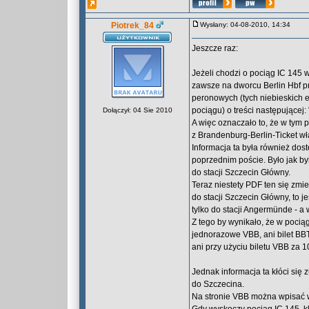
Piotrek_84
Wysłany: 04-08-2010, 14:34
Jeszcze raz:
Jeżeli chodzi o pociąg IC 145 
zawsze na dworcu Berlin Hbf p
peronowych (tych niebieskich e
pociągu) o treści następującej: 
Dołączył: 04 Sie 2010
A więc oznaczało to, że w tym 
z Brandenburg-Berlin-Ticket wł
Informacja ta była również dos
poprzednim poście. Było jak b
do stacji Szczecin Główny.
Teraz niestety PDF ten się zmi
do stacji Szczecin Główny, to 
tylko do stacji Angermünde - a w
Z tego by wynikało, że w poci
jednorazowe VBB, ani bilet BB
ani przy użyciu biletu VBB za 1
Jednak informacja ta kłóci się
do Szczecina.
Na stronie VBB można wpisać w