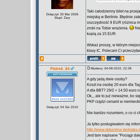
Taki całodzienny bilet na prze
Dołączył: 30 Mar 2006
miejską w Berlinie. Błędnie z
Skąd: Żary
oszczędność 9 EUR (różnica m
zrobi na Tobie wrażenia.
Nie
kupią za 15 EUR.
Wskaż proszę, w którym miejscu
klasy IC. Polecam Ci przeczytan
Piotrek_84
Wysłany: 04-08-2010, 22:38
A gdy jadą dwie osoby?
Koszt na osobę 20 euro dla Tag
A dla BBT? 29/2 = 14.50 euro 
Ok,,, ale to już nieważne, bo si
PKP rządzi cenami w niemieckic
Dołączył: 04 Sie 2010
Nie bardzo rozumiem, o co ci ch
Ja tylko posługiwałem się infor
http://www.vbbonline.de/inde
Jest tam napisane "Pociągi dale