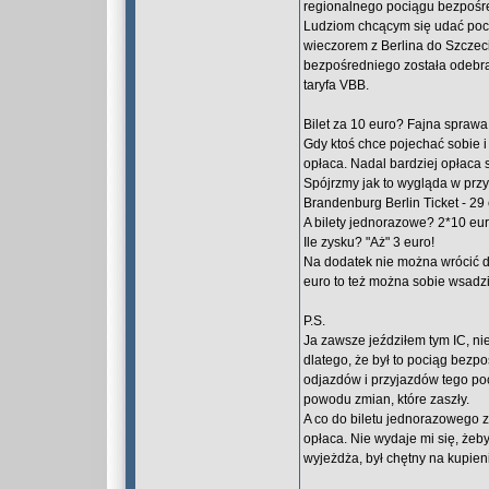
regionalnego pociągu bezpośr
Ludziom chcącym się udać poci
wieczorem z Berlina do Szczec
bezpośredniego została odebra
taryfa VBB.
Bilet za 10 euro? Fajna spraw
Gdy ktoś chce pojechać sobie i 
opłaca. Nadal bardziej opłaca 
Spójrzmy jak to wygląda w prz
Brandenburg Berlin Ticket - 29 
A bilety jednorazowe? 2*10 eur
Ile zysku? "Aż" 3 euro!
Na dodatek nie można wrócić d
euro to też można sobie wsadzi
P.S.
Ja zawsze jeździłem tym IC, nie
dlatego, że był to pociąg bezp
odjazdów i przyjazdów tego poc
powodu zmian, które zaszły.
A co do biletu jednorazowego z
opłaca. Nie wydaje mi się, żeb
wyjeżdża, był chętny na kupieni