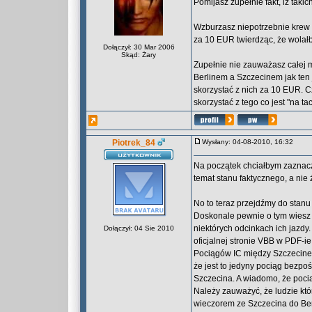
Pomijasz zupełnie fakt, iż tak
Wzburzasz niepotrzebnie krew w
za 10 EUR twierdząc, że wolałb
Dołączył: 30 Mar 2006
Skąd: Żary
Zupełnie nie zauważasz całej 
Berlinem a Szczecinem jak ten 
skorzystać z nich za 10 EUR. 
skorzystać z tego co jest "na ta
Piotrek_84
Wysłany: 04-08-2010, 16:32
Na początek chciałbym zaznaczy
temat stanu faktycznego, a nie 
No to teraz przejdźmy do stanu
Doskonale pewnie o tym wiesz 
niektórych odcinkach ich jazdy
Dołączył: 04 Sie 2010
oficjalnej stronie VBB w PDF-i
Pociągów IC między Szczecinem
że jest to jedyny pociąg bezpo
Szczecina. A wiadomo, że poci
Należy zauważyć, że ludzie któ
wieczorem ze Szczecina do Ber