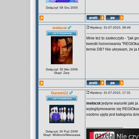
Dołączył: 08 Gru 2005
melocot
Wysłany: 31-07-2010, 08:46
Mnie też to zaskoczyło - "jak g
kwestii honorowania "REGIOkart
ternie DB? Nie ukrywam, że ja 
Dołączył: 30 Mar 2006
Skąd: Żary
Gurami22
Wysłany: 31-07-2010, 17:31
melocot
jedyne warunki jaki ja 
wylegitymowanie się REGIOkart
osobno ujęta jest kategoria dzie
_________________
Dołączył: 26 Paź 2009
Skąd: Wolbrom/Warszawa