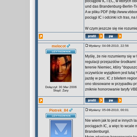
pociągów IC i EC, w których ob
und das Brandenburg-Berlin-Ti
A w pliku PDF (http://www.vbbo
pociągi IC i odcinki ich tras, 
W czym jeszcze się nie rozum
melocot
Wysłany: 04-08-2010, 22:56
Myślę, że nie rozumiemy się w 
regulacji przejazdów środkami
terenie Niemiec, który "dopuszc
oczywiście wyjątkiem jest tuta
jazdę w poc. IC z biletem regi
ono stosowane w przypadku prz
Dołączył: 30 Mar 2006
zniknie honorowanie taryfy VBB
Skąd: Żary
Piotrek_84
Wysłany: 05-08-2010, 00:01
Nie wiem jak to jest w innych 
pociągach IC, a więc to wcale 
Brandenburgii.