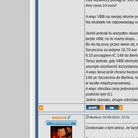
Gdy wyskoczy pociąg IC 145, k
Ano cena 10 euro!
A więc VBB na swojej stronie p
Na dodatek nie odpowiadają na 
Jeżeli jednak to wszystko okaż
taryfa VBB, no to mamy klops....
Bo do tej pory, przez wiele la
Szczecina za jedyne 16,70 eur 
6:10 pociągiem IC 148 do Berli
Teraz jednak, gdy VBB obniżyło
usunęło możliwość korzystania 
A więc teraz jeśli chcesz bezp
148 ze Szczecina do Berlina, to
w taryfie międzynarodowej...
A więc obniżka ceny jednorazów
podróże tym IC).
Jedno staniało, drugie zdrożało
melocot
Wysłany: 04-08-2010, 15:01
Doskonale o tym wiesz, że tary