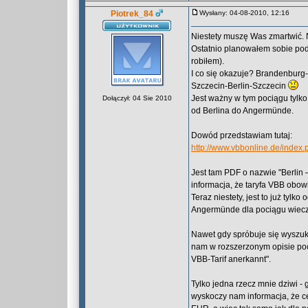
Piotrek_84
Wysłany: 04-08-2010, 12:16
Niestety muszę Was zmartwić. 
Ostatnio planowałem sobie podr
robiłem).
I co się okazuje? Brandenburg-
Szczecin-Berlin-Szczecin
Jest ważny w tym pociągu tylko
Dołączył: 04 Sie 2010
od Berlina do Angermünde.
Dowód przedstawiam tutaj:
http://www.vbbonline.de/inde
Jest tam PDF o nazwie "Berlin
informacja, że taryfa VBB obo
Teraz niestety, jest to już tyl
Angermünde dla pociągu wieczorn
Nawet gdy spróbuje się wyszuka
nam w rozszerzonym opisie poc
VBB-Tarif anerkannt".
Tylko jedna rzecz mnie dziwi - 
wyskoczy nam informacja, że c