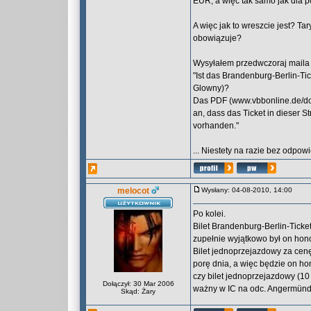
EUR, a więc tak samo jak dla po
A więc jak to wreszcie jest? T
obowiązuje?
Wysyłałem przedwczoraj maila w
"Ist das Brandenburg-Berlin-Tic
Glowny)?
Das PDF (www.vbbonline.de/dow
an, dass das Ticket in dieser Str
vorhanden."
... Niestety na razie bez odpowi
melocot
Wysłany: 04-08-2010, 14:00
Po kolei.
Bilet Brandenburg-Berlin-Ticke
zupełnie wyjątkowo był on hon
Bilet jednoprzejazdowy za cenę
porę dnia, a więc będzie on ho
czy bilet jednoprzejazdowy (10
Dołączył: 30 Mar 2006
ważny w IC na odc. Angermünd
Skąd: Żary