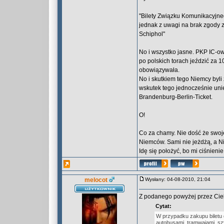
"Bilety Związku Komunikacyjn
jednak z uwagi na brak zgody z
Schiphol"
No i wszystko jasne. PKP IC-o
po polskich torach jeździć za 1
obowiązywała.
No i skutkiem tego Niemcy byli
wskutek tego jednocześnie uni
Brandenburg-Berlin-Ticket.
O!
Co za chamy. Nie dość że swoje
Niemców. Sami nie jeżdżą, a N
Idę się położyć, bo mi ciśnieni
melocot
Wysłany: 04-08-2010, 21:04
Z podanego powyżej przez Cieb
Cytat:
W przypadku zakupu biletu 
autobusami, tramwajami, sz