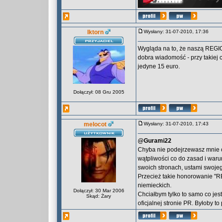
Iktorn
Wysłany: 31-07-2010, 17:36
Wygląda na to, że naszą REGIO
dobra wiadomość - przy takiej 
jedyne 15 euro.
Dołączył: 08 Gru 2005
melocot
Wysłany: 31-07-2010, 17:43
@Gurami22
Chyba nie podejrzewasz mnie o
wątpliwości co do zasad i war
swoich stronach, ustami swoje
Przecież takie honorowanie "R
niemieckich.
Dołączył: 30 Mar 2006
Chciałbym tylko to samo co jes
Skąd: Żary
oficjalnej stronie PR. Byłoby t