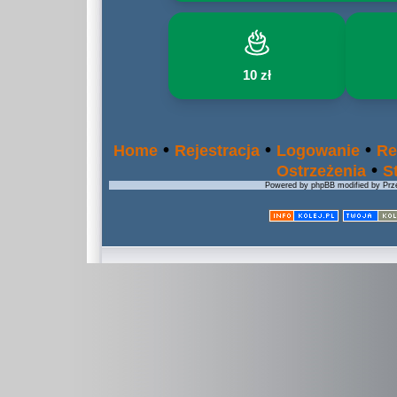
10 zł
•
•
•
Home
Rejestracja
Logowanie
Re
•
Ostrzeżenia
S
Powered by phpBB modified by Prze