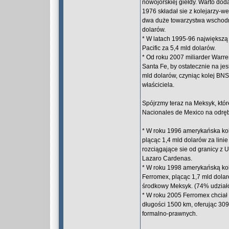
nowojorskiej giełdy. Warto dod
1976 składał sie z kolejarzy-w
dwa duże towarzystwa wschodni
dolarów.
* W latach 1995-96 największą 
Pacific za 5,4 mld dolarów.
* Od roku 2007 miliarder Warre
Santa Fe, by ostatecznie na je
mld dolarów, czyniąc kolej BN
właściciela.
Spójrzmy teraz na Meksyk, któr
Nacionales de Mexico na odrębn
* W roku 1996 amerykańska kol
plącąc 1,4 mld dolarów za lin
rozciągające sie od granicy z 
Lazaro Cardenas.
* W roku 1998 amerykańską kole
Ferromex, plącąc 1,7 mld dolar
środkowy Meksyk. (74% udziałó
* W roku 2005 Ferromex chciał 
długości 1500 km, oferując 30
formalno-prawnych.