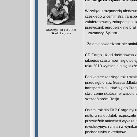
ČD Cargo nie wyklucza kupna
W związku rozpoczętą niedawno
czeskiego wiceministra transpo
zainteresowany zakupem polskie
przewoźnik europejski nie brał 
Dołączył: 10 Lis 2005
– zaznaczył Sykora.
Skąd: Legnica
- Zatem potwierdzam: nie omini
ČD Cargo już od dość dawna z
jakiegoś czasu mówi się o po
roku 2010 wymieniało się także
Pod koniec zeszłego roku miał
przedsiębiorstw. Gazeta „Mlada
transport miał udać się do Prag
stworzenie skutecznej współp
szczególności Rosją.
Ostatni rok dla PKP Cargo był
netto, a na dodatek rozpoczęł
przewoźnik natomiast wykazał s
rewolucyjnych zmian w wynika
pochodziłyby z kredytów.