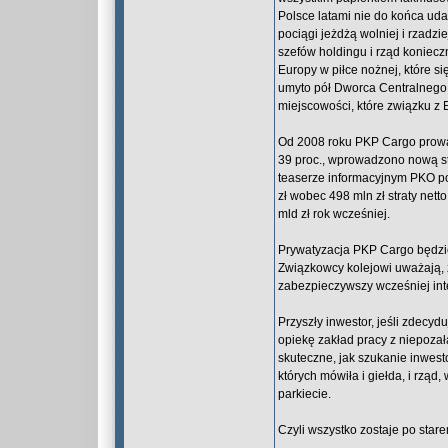
Polsce latami nie do końca uda
pociągi jeżdżą wolniej i rzadzi
szefów holdingu i rząd koniec
Europy w piłce nożnej, które 
umyto pół Dworca Centralnego 
miejscowości, które związku z
Od 2008 roku PKP Cargo prowad
39 proc., wprowadzono nową str
teaserze informacyjnym PKO po
zł wobec 498 mln zł straty net
mld zł rok wcześniej.
Prywatyzacja PKP Cargo będzie
Związkowcy kolejowi uważają, 
zabezpieczywszy wcześniej in
Przyszły inwestor, jeśli zdecy
opiekę zakład pracy z niepoza
skuteczne, jak szukanie inwes
których mówiła i giełda, i rząd
parkiecie.
Czyli wszystko zostaje po stare