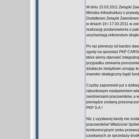
W dniu 15.03.2011 Związki Za
Ministra Infrastruktury o prywa
Dodatkowo Związki Zawodowe r
w dniach 16 i 17.03.2011 w zw
realizację postanowienia o pak
uruchamiają referendum strajk
Po raz pierwszy od bardzo da
zgody na sprzedaż PKP CARGO 
które winny stanowić integral
przypadku zerwania porozumień.
działacze związkowi uznając k
inwestor strategiczny bądź fun
Czyżby zapomnieli już o dzikie
rabunkowym nastawieniem właśc
zwolnieniami pracowników, a w 
pieniądze zostaną przeznaczon
PKP S.A.!
Nic z uzyskanej kwoty nie zos
pracowników! Właściciel Spół
konkurencyjnym rynku przewoz
uzyskanych ze sprzedaży środk