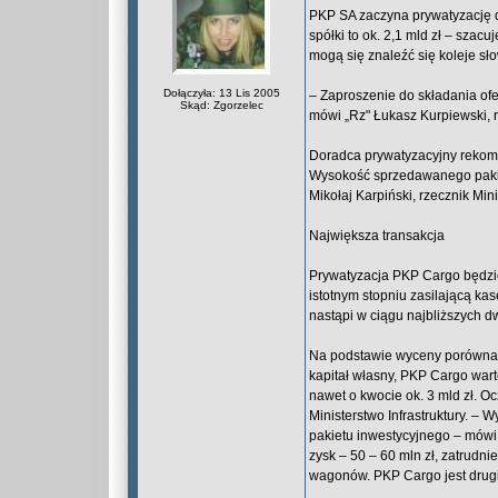
PKP SA zaczyna prywatyzację 
spółki to ok. 2,1 mld zł – szac
mogą się znaleźć się koleje sło
Dołączyła: 13 Lis 2005
– Zaproszenie do składania of
Skąd: Zgorzelec
mówi „Rz" Łukasz Kurpiewski, r
Doradca prywatyzacyjny rekome
Wysokość sprzedawanego pakie
Mikołaj Karpiński, rzecznik Mini
Największa transakcja
Prywatyzacja PKP Cargo będzie 
istotnym stopniu zasilającą kas
nastąpi w ciągu najbliższych dw
Na podstawie wyceny porównawc
kapitał własny, PKP Cargo warte
nawet o kwocie ok. 3 mld zł. O
Ministerstwo Infrastruktury. 
pakietu inwestycyjnego – mówi 
zysk – 50 – 60 mln zł, zatrudnie
wagonów. PKP Cargo jest drug