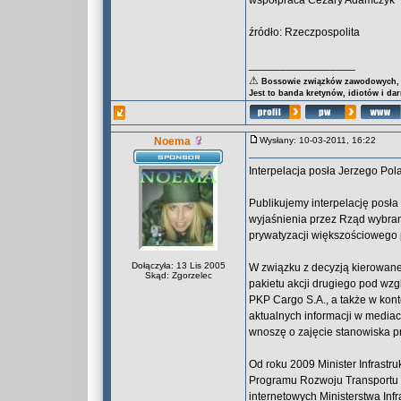
współpraca Cezary Adamczyk
źródło: Rzeczpospolita
_________________
⚠
Bossowie związków zawodowych, za
Jest to banda kretynów, idiotów i da
Noema
Wysłany: 10-03-2011, 16:22
Interpelacja posła Jerzego Po
Publikujemy interpelację posł
wyjaśnienia przez Rząd wybran
prywatyzacji większościowego
Dołączyła: 13 Lis 2005
W związku z decyzją kierowan
Skąd: Zgorzelec
pakietu akcji drugiego pod wz
PKP Cargo S.A., a także w ko
aktualnych informacji w media
wnoszę o zajęcie stanowiska p
Od roku 2009 Minister Infrastr
Programu Rozwoju Transportu K
internetowych Ministerstwa Inf