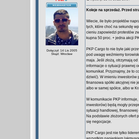
Koleje na sprzedaż. Przed str
Wiecie, ile było projektów nap
tych, które choć na sekundę wp
cieniu zapowiedzi protestów z
kupna 50 proc. + jedna akcji P
PKP Cargo to nie byle jaki prze
Dołączył: 14 Lis 2005
Skąd: Wrocław
pod uwagę weźmiemy torowiska w
maja. Jeśli złożą, otrzymają 
informacje o sytuacji prawnej 
komunikat. Przyznajmy, że to 
dziwić). W imieniu inwestoró
finansowa spółki akcyjnej nie 
albo w samej spółce, albo w K
W komunikacie PKP informuje, ż
inwestorów) będą mogły przepro
sytuacji handlowej, finansowej
Na podstawie złożonych ofert p
się negocjacje.
PKP Cargo jest nie tylko lide
wszystkim papierkiem lakmuso