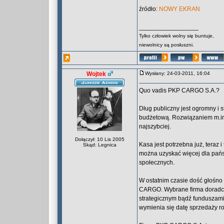
źródło:
NOWY EKRAN
_________________
Tylko człowiek wolny się buntuje,
niewolnicy są posłuszni.
Wojtek
Wysłany: 24-03-2011, 16:04
Quo vadis PKP CARGO S.A.?
Dług publiczny jest ogromny i 
budżetową. Rozwiązaniem m.in.
najszybciej.
Dołączył: 10 Lis 2005
Kasa jest potrzebna już, teraz 
Skąd: Legnica
można uzyskać więcej dla państ
społecznych.
W ostatnim czasie dość głośno 
CARGO. Wybrane firma doradcz
strategicznym bądź funduszami 
wymienia się datę sprzedaży r