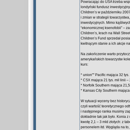
Powracając do USA trzeba wspo
londyński fundusz inwestycyjny
Children’s w październiku 2007
i zmian w strategii towarzystw
inwestycyjnych. Mimo kąśliwych
“ekonomicznej ksenofobii” – z
Children’s, krach na Wall Str
Children’s Fund sprzedał posia
kwitnącym stanie a ich akcje na
Na zakończenie warto przytoczy
amerykańskich towarzystw kole
kurs:
* union"" Pacific mająca 32 tys.
* CSX mająca 21 tys. mil linii 
* Norfolk Southern mająca 21,5 
* Kansas City Southern mająca 6
W sytuacji wyceny bez historyc
czyli wartość teoretycznego o
i następnego ranka musimy zapl
dokładnie tak jak było. Konia 
kwotę 2,1 – 3 mld złotych: z t
personelem itd. Wygląda na to