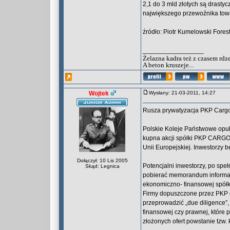
2,1 do 3 mld złotych są drasty
największego przewoźnika tow
źródło: Piotr Kumelowski Forest
_________________
Żelazna kadra też z czasem rdz
A beton kruszeje...
Wojtek
Wysłany: 21-03-2011, 14:27
Rusza prywatyzacja PKP Carg
Polskie Koleje Państwowe opubl
kupna akcji spółki PKP CARGO
Unii Europejskiej. Inwestorzy 
Dołączył: 10 Lis 2005
Potencjalni inwestorzy, po sp
Skąd: Legnica
pobierać memorandum informacy
ekonomiczno- finansowej spółki
Firmy dopuszczone przez PKP d
przeprowadzić „due diligence”,
finansowej czy prawnej, które 
złożonych ofert powstanie tzw.