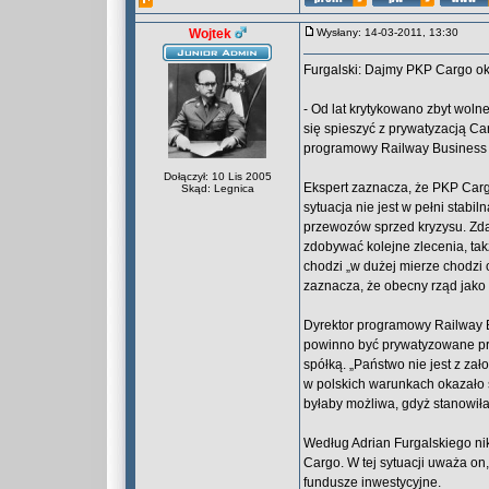
Wojtek
Wysłany: 14-03-2011, 13:30
Furgalski: Dajmy PKP Cargo o
- Od lat krytykowano zbyt wolne
się spieszyć z prywatyzacją Car
programowy Railway Business
Dołączył: 10 Lis 2005
Ekspert zaznacza, że PKP Cargo
Skąd: Legnica
sytuacja nie jest w pełni stab
przewozów sprzed kryzysu. Zda
zdobywać kolejne zlecenia, tak
chodzi „w dużej mierze chodzi o
zaznacza, że obecny rząd jako 
Dyrektor programowy Railway B
powinno być prywatyzowane prz
spółką. „Państwo nie jest z zał
w polskich warunkach okazało si
byłaby możliwa, gdyż stanowiła
Według Adrian Furgalskiego n
Cargo. W tej sytuacji uważa 
fundusze inwestycyjne.