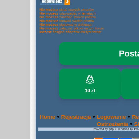
Nie możesz
pisać nowych tematów
Nie możesz
odpowiadać w tematach
Nie możesz
zmieniać swoich postów
Nie możesz
usuwać swoich postów
Nie możesz
głosować w ankietach
Nie możesz
załączać plików na tym forum
Możesz
ściągać załączniki na tym forum
Post
10 zł
•
•
•
Home
Rejestracja
Logowanie
Re
•
Ostrzeżenia
S
Powered by phpBB modified by Prze