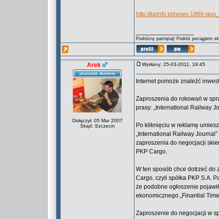
http://kpinfo.pl/news-1866-qu
_________________
Podróżny pamiętaj! Podróż pociągiem skr
Arek
Wysłany: 25-03-2011, 19:45
Internet pomoże znaleźć inwes
Zaproszenia do rokowań w spr
prasy: „International Railway Jo
Dołączył: 05 Mar 2007
Po kliknięciu w reklamę umies
Skąd: Szczecin
„International Railway Journal”
zaproszenia do negocjacji ski
PKP Cargo.
W ten sposób chce dotrzeć do 
Cargo, czyli spółka PKP S.A. 
że podobne ogłoszenie pojawiło
ekonomicznego „Finantial Times
Zaproszenie do negocjacji w s