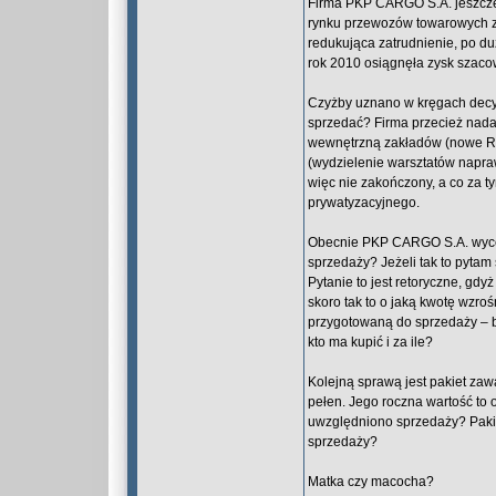
Firma PKP CARGO S.A. jeszcze 
rynku przewozów towarowych z 
redukująca zatrudnienie, po d
rok 2010 osiągnęła zysk szacow
Czyżby uznano w kręgach decyzy
sprzedać? Firma przecież nadal
wewnętrzną zakładów (nowe Re
(wydzielenie warsztatów napra
więc nie zakończony, a co za t
prywatyzacyjnego.
Obecnie PKP CARGO S.A. wyceni
sprzedaży? Jeżeli tak to pyt
Pytanie to jest retoryczne, gdy
skoro tak to o jaką kwotę wzro
przygotowaną do sprzedaży – b
kto ma kupić i za ile?
Kolejną sprawą jest pakiet za
pełen. Jego roczna wartość to o
uwzględniono sprzedaży? Paki
sprzedaży?
Matka czy macocha?