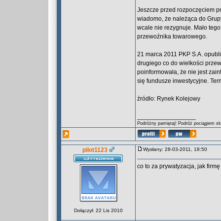
Jeszcze przed rozpoczęciem pro
wiadomo, że należąca do Grup
wcale nie rezygnuje. Mało tego
przewoźnika towarowego.
21 marca 2011 PKP S.A. opubli
drugiego co do wielkości prze
poinformowała, że nie jest za
się fundusze inwestycyjne. Ter
źródło: Rynek Kolejowy
_________________
Podróżny pamiętaj! Podróż pociągiem skr
pilot1123
Wysłany: 28-03-2011, 18:50
co to za prywatyzacja, jak firm
Dołączył: 22 Lis 2010