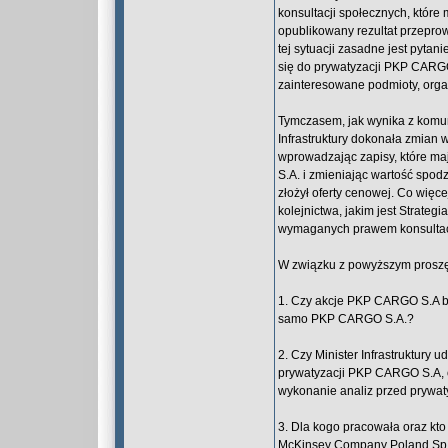
konsultacji społecznych, które 
opublikowany rezultat przepro
tej sytuacji zasadne jest pyta
się do prywatyzacji PKP CARGO
zainteresowane podmioty, org
Tymczasem, jak wynika z komun
Infrastruktury dokonała zmian 
wprowadzając zapisy, które m
S.A. i zmieniając wartość spodz
złożył oferty cenowej. Co wię
kolejnictwa, jakim jest Strate
wymaganych prawem konsultacj
W związku z powyższym proszę 
1. Czy akcje PKP CARGO S.A będ
samo PKP CARGO S.A.?
2. Czy Minister Infrastruktury
prywatyzacji PKP CARGO S.A, 
wykonanie analiz przed prywat
3. Dla kogo pracowała oraz kto
McKinsey Company Poland Sp. z 