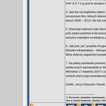
PKP S.A.? Czy jest to doradc
4. Jaki był szczegółowy zakre
konsorcjum firm, których lide
latach 2008 – 2010 i kto był z
5. Dlaczego wybrano tryb zbyc
jeśli żaden podmiot w tej bran
wszyscy najwięksi europejscy 
6. Jaki jest „los” projektu Pr
Minister Infrastruktury – któreg
która dotyczy zagadnień prywa
7. Na jakiej podstawie prawne
społecznych wprowadziła w Stra
Ministrów 17 kwietnia 2007r.) 
ramach planu jego prywatyzacj
źródło: Jerzy Polaczek / Rynek
_________________
⚠
Bossowie związków zawodowych, za
Jest to banda kretynów, idiotów i da