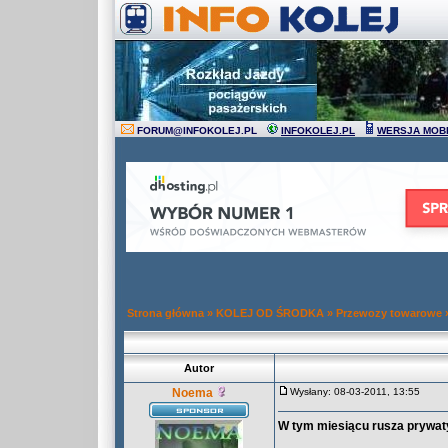
FORUM
@
INFOKOLEJ.PL
INFOKOLEJ.PL
WERSJA MOB
Strona główna
»
KOLEJ OD ŚRODKA
»
Przewozy towarowe
Autor
Noema
Wysłany: 08-03-2011, 13:55
W tym miesiącu rusza prywa