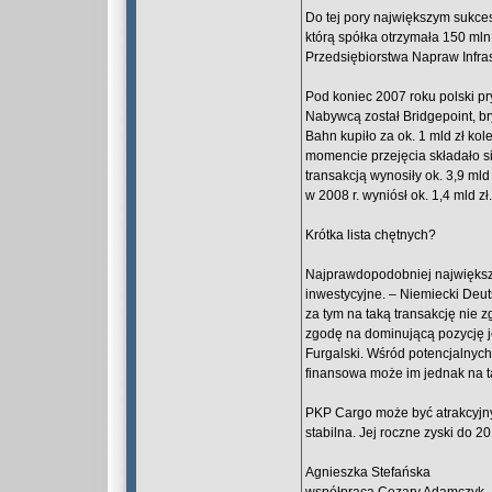
Do tej pory największym sukce
którą spółka otrzymała 150 mln
Przedsiębiorstwa Napraw Infra
Pod koniec 2007 roku polski pry
Nabywcą został Bridgepoint, br
Bahn kupiło za ok. 1 mld zł k
momencie przejęcia składało s
transakcją wynosiły ok. 3,9 mld
w 2008 r. wyniósł ok. 1,4 mld zł.
Krótka lista chętnych?
Najprawdopodobniej największ
inwestycyjne. – Niemiecki Deut
za tym na taką transakcję nie zg
zgodę na dominującą pozycję j
Furgalski. Wśród potencjalnych
finansowa może im jednak na ta
PKP Cargo może być atrakcyjny
stabilna. Jej roczne zyski do 2
Agnieszka Stefańska