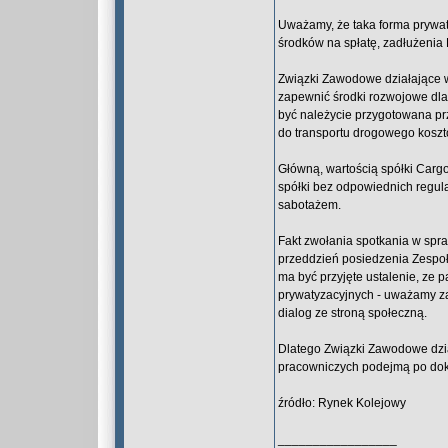
Uważamy, że taka forma prywaty
środków na spłatę, zadłużenia 
Związki Zawodowe działające w
zapewnić środki rozwojowe dla
być należycie przygotowana pr
do transportu drogowego kosztó
Główną, wartością spółki Cargo
spółki bez odpowiednich regula
sabotażem.
Fakt zwołania spotkania w spr
przeddzień posiedzenia Zespołu
ma być przyjęte ustalenie, ze 
prywatyzacyjnych - uważamy za
dialog ze stroną społeczną.
Dlatego Związki Zawodowe dzia
pracowniczych podejmą po doko
źródło: Rynek Kolejowy
_________________