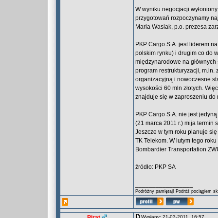
W wyniku negocjacji wyłoniony
przygotowań rozpoczynamy najw
Maria Wasiak, p.o. prezesa zar
PKP Cargo S.A. jest liderem n
polskim rynku) i drugim co do 
międzynarodowe na głównych s
program restrukturyzacji, m.in
organizacyjną i nowoczesne st
wysokości 60 mln złotych. Więcej
znajduje się w zaproszeniu do 
PKP Cargo S.A. nie jest jedyną
(21 marca 2011 r.) mija termin 
Jeszcze w tym roku planuje się
TK Telekom. W lutym tego roku 
Bombardier Transportation ZW
źródło: PKP SA
_________________
Podróżny pamiętaj! Podróż pociągiem skr
Pirat
Wysłany: 21-03-2011, 16:57