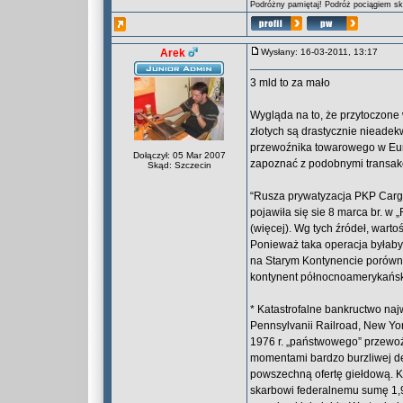
Podróżny pamiętaj! Podróż pociągiem skr
Arek
Wysłany: 16-03-2011, 13:17
3 mld to za mało
Wygląda na to, że przytoczone
złotych są drastycznie nieadek
przewoźnika towarowego w Euro
Dołączył: 05 Mar 2007
zapoznać z podobnymi transakcj
Skąd: Szczecin
“Rusza prywatyzacja PKP Cargo 
pojawiła się sie 8 marca br. w
(więcej). Wg tych źródeł, wart
Ponieważ taka operacja byłaby 
na Starym Kontynencie porówny
kontynent północnoamerykański
* Katastrofalne bankructwo na
Pennsylvanii Railroad, New Yo
1976 r. „państwowego” przewoź
momentami bardzo burzliwej de
powszechną ofertę giełdową. Ko
skarbowi federalnemu sumę 1,9