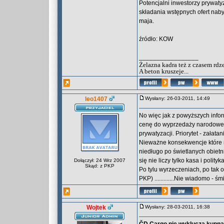
Potencjalni inwestorzy prywaty
składania wstępnych ofert nab
maja.
źródło: KOW
_________________
Żelazna kadra też z czasem rdz
A beton kruszeje...
leo1407
Wysłany: 26-03-2011, 14:49
No więc jak z powyższych inform
cenę do wyprzedaży narodowego
prywatyzacji. Priorytet - zał
Nieważne konsekwencje które ni
niedługo po świetlanych obietn
się nie liczy tylko kasa i polityka
Dołączył: 24 Wrz 2007
Skąd: z PKP
Po tylu wyrzeczeniach, po tak o
PKP) .............Nie wiadomo - 
Wojtek
Wysłany: 28-03-2011, 16:38