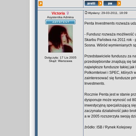
Victoria
Wysłany: 29-03-2011, 18:09
Asystentka Admina
Penta Investments rozważa udz
- Fundusz rozważa możliwość 
Skarbu Państwa na 2011 rok - 
Sosna. Wśród wymienianych sp
Przedstawiciele funduszu za na
Dołączyła: 17 Lis 2005
Skąd: Warszawa
przedsiębiorstw znajdują się 
największe fundusze takiej jak
Polkomtelowi i SPEC, których 
zainteresować się fundusze pri
Investments.
Rocznie Penta jest w stanie pr
dysponuje może wynosić od 80 
inwestycyjną specjalizującą się
zaczynała działalność jako bro
a w 2005 rozszerzyła swoją dzi
źródło: ISB / Rynek Kolejowy