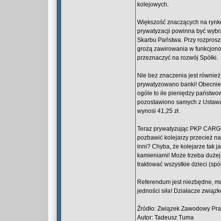
kolejowych.
Większość znaczących na rynku 
prywatyzacji powinna być wyb
Skarbu Państwa. Przy rozprosz
grożą zawirowania w funkcjono
przeznaczyć na rozwój Spółki.
Nie bez znaczenia jest również
prywatyzowano banki! Obecnie 
ogóle to ile pieniędzy państw
pozostawiono samych z Ustawą 
wynosi 41,25 zł.
Teraz prywatyzując PKP CARGO 
pozbawić kolejarzy przecież na
inni? Chyba, że kolejarze tak 
kamieniami! Może trzeba dużej
traktować wszystkie dzieci (spó
Referendum jest niezbędne, mu
jedności siła! Działacze związk
Źródło: Związek Zawodowy Pra
Autor: Tadeusz Tuma