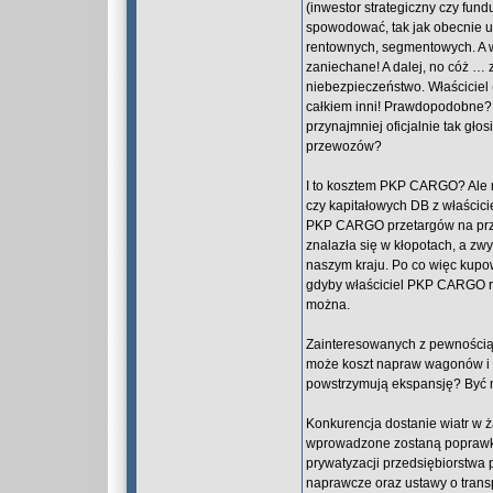
(inwestor strategiczny czy fund
spowodować, tak jak obecnie 
rentownych, segmentowych. A w
zaniechane! A dalej, no cóż … z
niebezpieczeństwo. Właściciel 
całkiem inni! Prawdopodobne
przynajmniej oficjalnie tak gł
przewozów?
I to kosztem PKP CARGO? Ale 
czy kapitałowych DB z właścici
PKP CARGO przetargów na przew
znalazła się w kłopotach, a 
naszym kraju. Po co więc kupow
gdyby właściciel PKP CARGO r
można.
Zainteresowanych z pewnością 
może koszt napraw wagonów i l
powstrzymują ekspansję? Być m
Konkurencja dostanie wiatr w ż
wprowadzone zostaną poprawki d
prywatyzacji przedsiębiorstwa
naprawcze oraz ustawy o trans