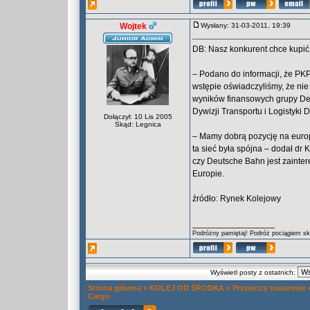
Wojtek
Wysłany: 31-03-2011, 19:39
DB: Nasz konkurent chce kupi
– Podano do informacji, że P
wstępie oświadczyliśmy, że nie
wyników finansowych grupy Deu
Dywizji Transportu i Logistyki D
Dołączył: 10 Lis 2005
Skąd: Legnica
– Mamy dobrą pozycję na europe
ta sieć była spójna – dodał dr
czy Deutsche Bahn jest zaint
Europie.
źródło: Rynek Kolejowy
_________________
Podróżny pamiętaj! Podróż pociągiem skr
Wyświetl posty z ostatnich:
Strona główna
»
KOLEJ OD ŚRODKA
»
Przewozy towarowe
Cargo