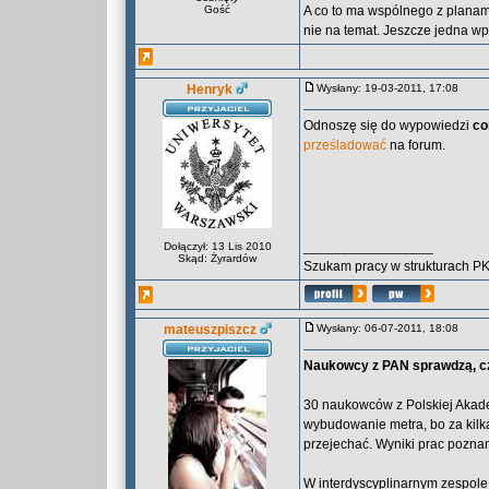
Gość
A co to ma wspólnego z planami
nie na temat. Jeszcze jedna wp
Henryk
Wysłany: 19-03-2011, 17:08
Odnoszę się do wypowiedzi
co
prześladować
na forum.
_________________
Dołączył: 13 Lis 2010
Skąd: Żyrardów
Szukam pracy w strukturach P
mateuszpiszcz
Wysłany: 06-07-2011, 18:08
Naukowcy z PAN sprawdzą, c
30 naukowców z Polskiej Akade
wybudowanie metra, bo za kilka
przejechać. Wyniki prac pozna
W interdyscyplinarnym zespole