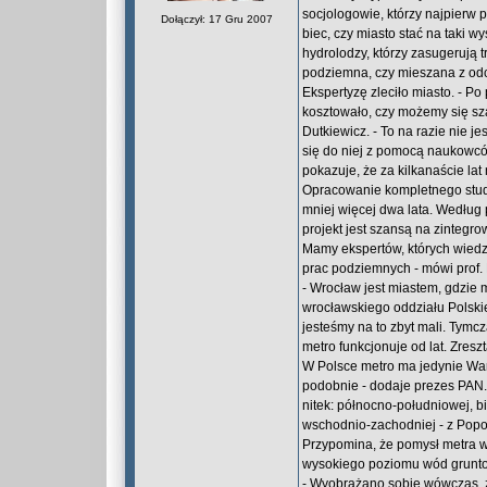
socjologowie, którzy najpierw 
Dołączył: 17 Gru 2007
biec, czy miasto stać na taki wy
hydrolodzy, którzy zasugerują t
podziemna, czy mieszana z odc
Ekspertyzę zleciło miasto. - P
kosztowało, czy możemy się sz
Dutkiewicz. - To na razie nie j
się do niej z pomocą naukowc
pokazuje, że za kilkanaście la
Opracowanie kompletnego studi
mniej więcej dwa lata. Według 
projekt jest szansą na zintegr
Mamy ekspertów, których wiedz
prac podziemnych - mówi prof. 
- Wrocław jest miastem, gdzie m
wrocławskiego oddziału Polskie
jesteśmy na to zbyt mali. Tymc
metro funkcjonuje od lat. Zres
W Polsce metro ma jedynie War
podobnie - dodaje prezes PAN
nitek: północno-południowej, 
wschodnio-zachodniej - z Popo
Przypomina, że pomysł metra we
wysokiego poziomu wód gruntow
- Wyobrażano sobie wówczas, ż