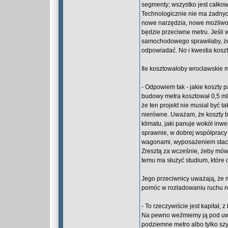
segmenty; wszystko jest całko
Technologicznie nie ma żadnyc
nowe narzędzia, nowe możliwośc
będzie przeciwne metru. Jeśli 
samochodowego sprawiłaby, że r
odpowiadać. No i kwestia kosz
Ile kosztowałoby wrocławskie 
- Odpowiem tak - jakie koszty 
budowy metra kosztował 0,5 m
że ten projekt nie musiał być t
nierówne. Uważam, że koszty bi
klimatu, jaki panuje wokół inw
sprawnie, w dobrej współpracy i
wagonami, wyposażeniem stacji i
Zresztą za wcześnie, żeby mów
temu ma służyć studium, które 
Jego przeciwnicy uważają, że 
pomóc w rozładowaniu ruchu n
- To rzeczywiście jest kapitał,
Na pewno weźmiemy ją pod uwag
podziemne metro albo tylko szy