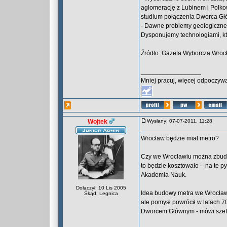
aglomerację z Lubinem i Polko
studium połączenia Dworca Gł
- Dawne problemy geologiczne,
Dysponujemy technologiami, kt
Źródło: Gazeta Wyborcza Wroc
_________________
Mniej pracuj, więcej odpoczywa
Wojtek
Wysłany: 07-07-2011, 11:28
Wrocław będzie miał metro?
Czy we Wrocławiu można zbudow
to będzie kosztowało – na te p
Akademia Nauk.
Dołączył: 10 Lis 2005
Idea budowy metra we Wrocławi
Skąd: Legnica
ale pomysł powrócił w latach 
Dworcem Głównym - mówi szef w