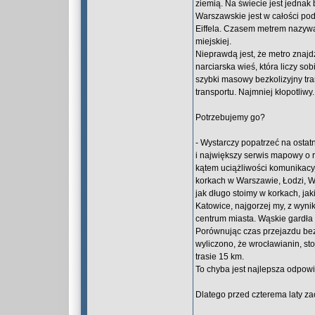
ziemią. Na świecie jest jedna
Warszawskie jest w całości po
Eiffela. Czasem metrem nazywa
miejskiej.
Nieprawdą jest, że metro znajd
narciarska wieś, która liczy s
szybki masowy bezkolizyjny tr
transportu. Najmniej kłopotliwy.
Potrzebujemy go?
- Wystarczy popatrzeć na ostatn
i największy serwis mapowy o 
kątem uciążliwości komunikacyj
korkach w Warszawie, Łodzi, W
jak długo stoimy w korkach, jak
Katowice, najgorzej my, z wyni
centrum miasta. Wąskie gardła 
Porównując czas przejazdu bez
wyliczono, że wrocławianin, sto
trasie 15 km.
To chyba jest najlepsza odpowie
Dlatego przed czterema laty z