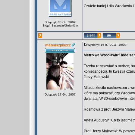
O wiele taniej i dla Wrocławi
Dołączył: 03 Gru 2009
Skąd: Szczecin/Goleniów
mateuszpiszcz
Wysłany: 16-07-2011, 10:03
Metro we Wrocławiu? Idee są 
Trzeba rozmawiać o metrze, bo 
koniecznością, to kwestia czas
Jerzy Malewski
Miasto zleciło naukowcom z wr
które ma pokazać, czy Wrocław
Dołączył: 17 Gru 2007
dwa lata. W 30-osobowym interd
Rozmowa z prof. Jerzym Male
Aneta Augustyn: Co to jest met
Prof. Jerzy Malewski: W powsz