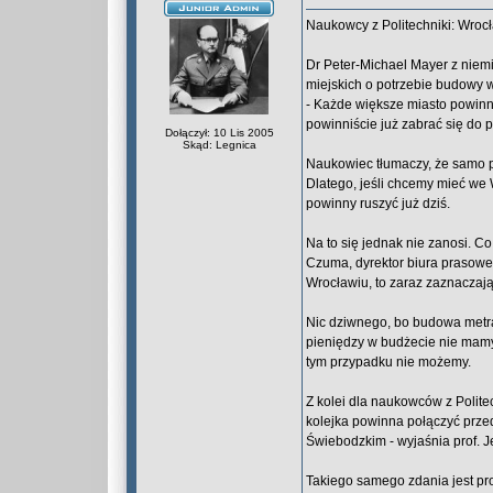
Naukowcy z Politechniki: Wroc
Dr Peter-Michael Mayer z niem
miejskich o potrzebie budowy 
- Każde większe miasto powinno 
powinniście już zabrać się do p
Dołączył: 10 Lis 2005
Skąd: Legnica
Naukowiec tłumaczy, że samo p
Dlatego, jeśli chcemy mieć we 
powinny ruszyć już dziś.
Na to się jednak nie zanosi. C
Czuma, dyrektor biura prasowe
Wrocławiu, to zaraz zaznaczają,
Nic dziwnego, bo budowa metra 
pieniędzy w budżecie nie mamy
tym przypadku nie możemy.
Z kolei dla naukowców z Polite
kolejka powinna połączyć prze
Świebodzkim - wyjaśnia prof. Je
Takiego samego zdania jest prof