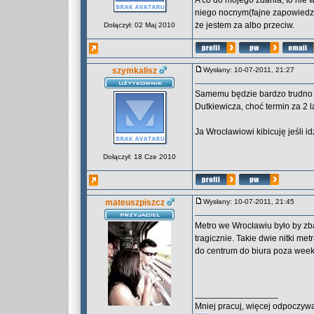
A co do mojego zdania, to nie 
niego nocnym(fajne zapowiedz
że jestem za albo przeciw.
Dołączył: 02 Maj 2010
szymkalisz
Wysłany: 10-07-2011, 21:27
Samemu będzie bardzo trudno 
Dutkiewicza, choć termin za 2 la
Ja Wrocławiowi kibicuję jeśli id
Dołączył: 18 Cze 2010
mateuszpiszcz
Wysłany: 10-07-2011, 21:45
Metro we Wrocławiu było by zb
tragicznie. Takie dwie nitki m
do centrum do biura poza week
_________________
Mniej pracuj, więcej odpoczywa