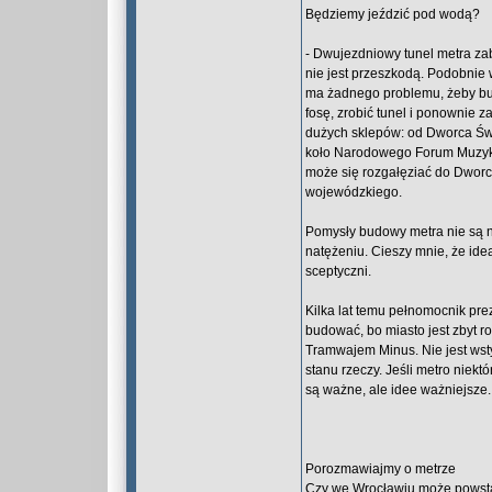
Będziemy jeździć pod wodą?
- Dwujezdniowy tunel metra zab
nie jest przeszkodą. Podobnie
ma żadnego problemu, żeby b
fosę, zrobić tunel i ponownie z
dużych sklepów: od Dworca Świ
koło Narodowego Forum Muzyki
może się rozgałęziać do Dworca
wojewódzkiego.
Pomysły budowy metra nie są 
natężeniu. Cieszy mnie, że idea
sceptyczni.
Kilka lat temu pełnomocnik pre
budować, bo miasto jest zbyt r
Tramwajem Minus. Nie jest wst
stanu rzeczy. Jeśli metro niek
są ważne, ale idee ważniejsze.
Porozmawiajmy o metrze
Czy we Wrocławiu może powsta