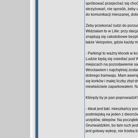
spróbować przejechać się choćb
skrzyżowań, nie sposób, żeby u
do komunikacji mieszanej, dob
Żeby przekonać ludzi do porzu
Widziałam to w Lille: przy sta
znajdują się całodobowe bezpła
także Velopoles, gdzie każdy m
- Parkingi to ważny klocek w 
Ludzie będą się osiedlać pod 
miejscach na pozostawienie s
Wrocławiem i najchętniej zost
dobrego tramwaju. Mam awersj
się korków i małej liczby zbyt 
niewłaściwie zaparkowałem. N
Którędy by je pan poprowadził
- Ideał jest taki: mieszkańcy 
podmiejską na jeden z dworców 
urzędów, sklepów. Na początek
Grunwaldzkim, bo tam ruch jest
jest gotowy wykop, nie trzeba 