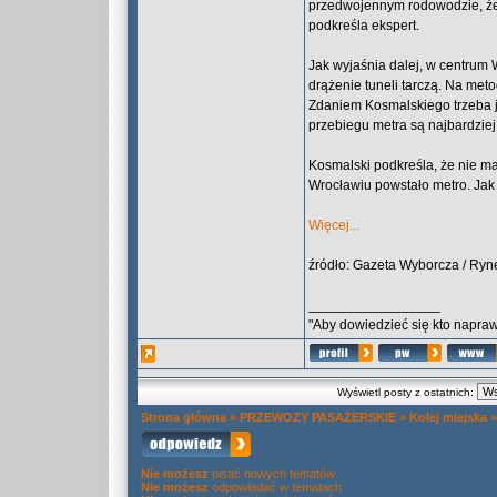
przedwojennym rodowodzie, że
podkreśla ekspert.
Jak wyjaśnia dalej, w centrum 
drążenie tuneli tarczą. Na met
Zdaniem Kosmalskiego trzeba je
przebiegu metra są najbardzie
Kosmalski podkreśla, że nie ma
Wrocławiu powstało metro. Jak 
Więcej...
źródło: Gazeta Wyborcza / Ryn
_________________
"Aby dowiedzieć się kto naprawd
Wyświetl posty z ostatnich:
Strona główna
»
PRZEWOZY PASAŻERSKIE
»
Kolej miejska
Nie możesz
pisać nowych tematów
Nie możesz
odpowiadać w tematach