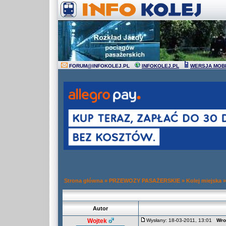
FORUM
@
INFOKOLEJ.PL
INFOKOLEJ.PL
WERSJA MOB
Strona główna
»
PRZEWOZY PASAŻERSKIE
»
Kolej miejska
Autor
Wojtek
Wysłany: 18-03-2011, 13:01
Wro