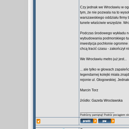
Czy jednak we Wrocławiu w ogó
tym, że nie pozwala na to wyso
warszawskiego oddziału firmy
tunele właściwie wszędzie. Wr
Podczas środowego wykładu na 
wybudowania podmorskiego tune
inwestycja pochłonie ogromne pi
chcą tracić czasu - zakończył 
We Wrocławiu metro już jest...
... ale tylko w głowach zapale
legendarnej kolejki miała zna
rejonie ul. Głogowskiej. Jednak
Marcin Torz
źródło: Gazeta Wrocławska
_________________
Podróżny pamiętaj! Podróż pociągiem skr