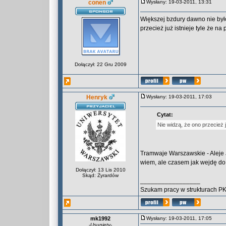
conen
Wysłany: 19-03-2011, 13:31
Większej bzdury dawno nie był
przecież już istnieje tyle że na 
Dołączył: 22 Gru 2009
Henryk
Wysłany: 19-03-2011, 17:03
Cytat:
Nie widzą, że ono przecież ju
Tramwaje Warszawskie - Aleje
wiem, ale czasem jak wejdę do 
Dołączył: 13 Lis 2010
Skąd: Żyrardów
_________________
Szukam pracy w strukturach P
mk1992
Wysłany: 19-03-2011, 17:05
-
Usunięty
-