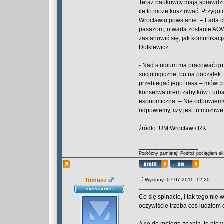
Teraz naukowcy mają sprawdzić
ile to może kosztować. Przygot
Wrocławiu powstanie. – Lada ch
pasażom, otwarta zostanie AOW
zastanowić się, jak komunikacj
Dutkiewicz.
- Nad studium ma pracować gru
socjologiczne, bo na początek 
przebiegać jego trasa – mówi p
konserwatorem zabytków i urban
ekonomiczna. – Nie odpowiemy 
odpowiemy, czy jest to możliwe
źródło: UM Wrocław / RK
_________________
Podróżny pamiętaj! Podróż pociągiem skr
Tomasz
Wysłany: 07-07-2011, 12:20
Co się spinacie, i tak tego nie
oczywiście trzeba coś ludziom 