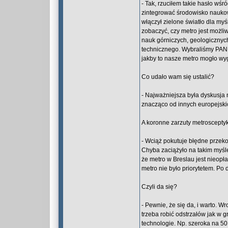
- Tak, rzuciłem takie hasło wś
zintegrować środowisko naukow
włączył zielone światło dla myś
zobaczyć, czy metro jest możli
nauk górniczych, geologicznyc
technicznego. Wybraliśmy PAN, 
jakby to nasze metro mogło wy
Co udało wam się ustalić?
- Najważniejsza była dyskusja 
znacząco od innych europejskic
A koronne zarzuty metroscepty
- Wciąż pokutuje błędne przeko
Chyba zaciążyło na takim myśle
że metro w Breslau jest nieopł
metro nie było priorytetem. Po
Czyli da się?
- Pewnie, że się da, i warto. W
trzeba robić odstrzałów jak w
technologie. Np. szeroka na 50