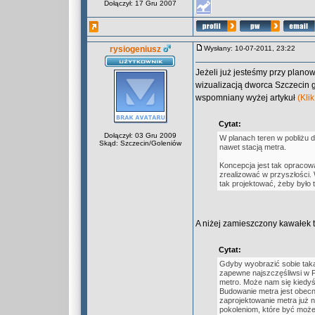
Dołączył: 17 Gru 2007
rysiogeniusz
Wysłany: 10-07-2011, 23:22
Jeżeli już jesteśmy przy planowa
wizualizacją dworca Szczecin gł
wspomniany wyżej artykuł
(Klik
Cytat:
Dołączył: 03 Gru 2009
W planach teren w pobliżu 
Skąd: Szczecin/Goleniów
nawet stacją metra.
Koncepcja jest tak opracow
zrealizować w przyszłości.
tak projektować, żeby było 
A niżej zamieszczony kawałek t
Cytat:
Gdyby wyobrazić sobie taką
zapewne najszczęśliwsi w P
metro. Może nam się kiedyś
Budowanie metra jest obecn
zaprojektowanie metra już n
pokoleniom, które być może 