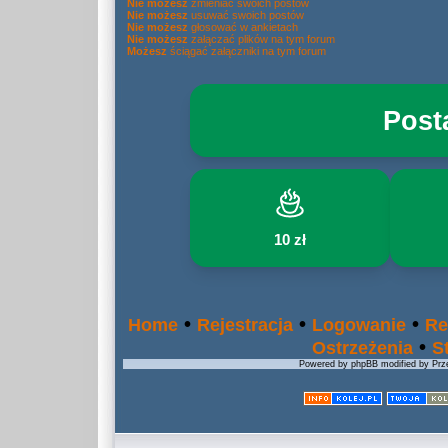
Nie możesz
zmieniać swoich postów
Nie możesz
usuwać swoich postów
Nie możesz
głosować w ankietach
Nie możesz
załączać plików na tym forum
Możesz
ściągać załączniki na tym forum
Post
10 zł
•
•
•
Home
Rejestracja
Logowanie
Re
•
Ostrzeżenia
S
Powered by phpBB modified by Prze