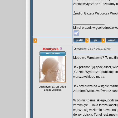
zostać wytyczone? - czekamy 
Źródło: Gazeta Wyborcza Wroc
_________________
Mniej pracuj, więcej odpoczywa
Beatrycze
Wysłany: 21-07-2011, 13:00
Metro we Wrocławiu? To możli
Jak przekonują specjaliści, W
„Gazeta Wyborcza” publikuje i
warszawskiego metra.
Jak stwierdza na wstępie rozmo
Dołączyła: 11 Lis 2005
Skąd: Legnica
zdaniem Wrocław również zasłu
W opinii Kosmalskiego, podcz
zamknięte. - Taka tarcza kosztu
wgryza się w ziemię nawet na 
do wyrobiska. Tunel jest zupeł