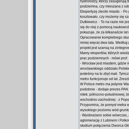
hydrolodzy, którzy zasugerują t
podziemna, czy mieszana z odc
Ekspertyzę zleciło miasto. - P
kosztowało, czy możemy się sz
Dutkiewicz. - To na razie nie j
się do niej z pomocą naukowc
pokazuje, że za kilkanaście la
Opracowanie kompletnego studi
mniej więcej dwa lata. Według 
projekt jest szansą na zintegr
Mamy ekspertów, których wiedz
prac podziemnych - mówi prof. 
- Wrocław jest miastem, gdzie m
wrocławskiego oddziału Polskie
jesteśmy na to zbyt mali. Tymc
metro funkcjonuje od lat. Zres
W Polsce metro ma jedynie War
podobnie - dodaje prezes PAN
nitek: północno-południowej, 
wschodnio-zachodniej - z Popo
Przypomina, że pomysł metra we
wysokiego poziomu wód gruntow
- Wyobrażano sobie wówczas, ż
aglomerację z Lubinem i Polko
studium połączenia Dworca Gł