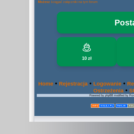
Możesz
ściągać załączniki na tym forum
Post
10 zł
•
•
•
Home
Rejestracja
Logowanie
Re
•
Ostrzeżenia
S
Powered by phpBB modified by Prze