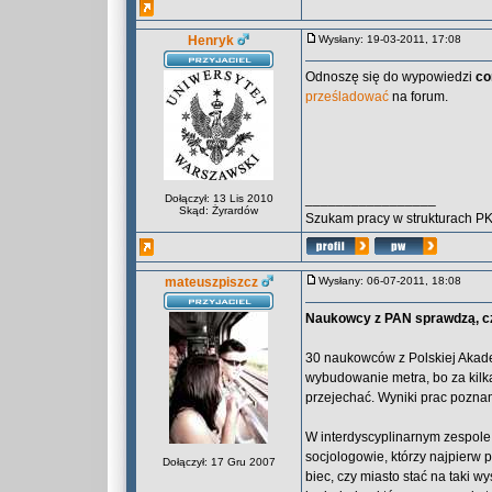
Henryk
Wysłany: 19-03-2011, 17:08
Odnoszę się do wypowiedzi
co
prześladować
na forum.
_________________
Dołączył: 13 Lis 2010
Skąd: Żyrardów
Szukam pracy w strukturach P
mateuszpiszcz
Wysłany: 06-07-2011, 18:08
Naukowcy z PAN sprawdzą, c
30 naukowców z Polskiej Akade
wybudowanie metra, bo za kilka
przejechać. Wyniki prac pozna
W interdyscyplinarnym zespole
socjologowie, którzy najpierw 
Dołączył: 17 Gru 2007
biec, czy miasto stać na taki wy