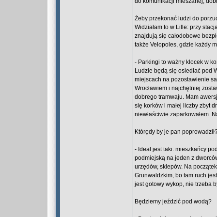
do komunikacji mieszanej, dob
Żeby przekonać ludzi do porzu
Widziałam to w Lille: przy sta
znajdują się całodobowe bezpła
także Velopoles, gdzie każdy m
- Parkingi to ważny klocek w 
Ludzie będą się osiedlać pod 
miejscach na pozostawienie s
Wrocławiem i najchętniej zost
dobrego tramwaju. Mam awersj
się korków i małej liczby zbyt 
niewłaściwie zaparkowałem. N
Którędy by je pan poprowadził
- Ideał jest taki: mieszkańcy 
podmiejską na jeden z dworców 
urzędów, sklepów. Na początek
Grunwaldzkim, bo tam ruch jest
jest gotowy wykop, nie trzeba 
Będziemy jeździć pod wodą?