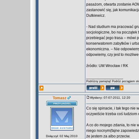
pasażom, otwarta zostanie AOW
zastanowić się, jak komunikacj
Dutkiewicz.
- Nad studium ma pracować gru
socjologiczne, bo na początek 
przebiegać jego trasa – mówi p
konserwatorem zabytków i urban
ekonomiczna. – Nie odpowiemy 
odpowiemy, czy jest to możliwe
źródło: UM Wrocław / RK
_________________
Podróżny pamiętaj! Podróż pociągiem skr
Tomasz
Wysłany: 07-07-2011, 12:20
Co się spinacie, i tak tego nie
oczywiście trzeba coś ludziom 
A co do mojego zdania, to nie 
niego nocnym(fajne zapowiedz
że jestem za albo przeciw.
Dołączył: 02 Maj 2010