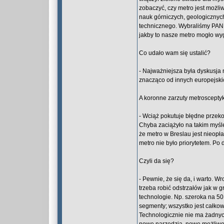
zobaczyć, czy metro jest możli
nauk górniczych, geologicznyc
technicznego. Wybraliśmy PAN, 
jakby to nasze metro mogło wy
Co udało wam się ustalić?
- Najważniejsza była dyskusja 
znacząco od innych europejskic
A koronne zarzuty metroscepty
- Wciąż pokutuje błędne przeko
Chyba zaciążyło na takim myśle
że metro w Breslau jest nieopł
metro nie było priorytetem. Po
Czyli da się?
- Pewnie, że się da, i warto. W
trzeba robić odstrzałów jak w
technologie. Np. szeroka na 50
segmenty; wszystko jest całko
Technologicznie nie ma żadnyc