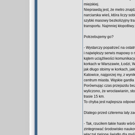
miejskiej.
Nieprawdą jest, że metro znajd
narciarska wieś, która liczy s
szybki masowy bezkolizyjny tr
transportu. Najmniej kłopotliwy.
Potrzebujemy go?
- Wystarczy popatrzeć na ostatn
i największy serwis mapowy o 
kątem uciążliwości komunikacyj
korkach w Warszawie, Łodzi, W
jak długo stoimy w korkach, jak
Katowice, najgorzej my, z wyni
centrum miasta. Wąskie gardła 
Porównując czas przejazdu bez
wyliczono, że wrocławianin, sto
trasie 15 km.
To chyba jest najlepsza odpowie
Dlatego przed czterema laty z
- Tak, rzuciłem takie hasło wś
zintegrować środowisko naukow
włączył zielone światło dla myś