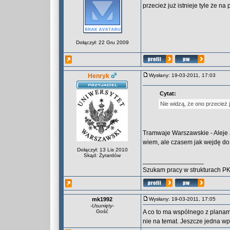
przecież już istnieje tyle że na 
Dołączył: 22 Gru 2009
Henryk
Wysłany: 19-03-2011, 17:03
Cytat:
Nie widzą, że ono przecież ju
Tramwaje Warszawskie - Aleje
wiem, ale czasem jak wejdę do 
Dołączył: 13 Lis 2010
Skąd: Żyrardów
_________________
Szukam pracy w strukturach P
mk1992
Wysłany: 19-03-2011, 17:05
-
Usunięty
-
Gość
A co to ma wspólnego z planami
nie na temat. Jeszcze jedna wp