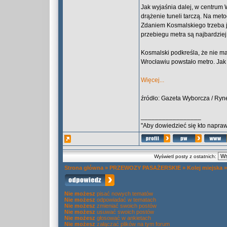
Jak wyjaśnia dalej, w centrum 
drążenie tuneli tarczą. Na met
Zdaniem Kosmalskiego trzeba je
przebiegu metra są najbardzie
Kosmalski podkreśla, że nie ma
Wrocławiu powstało metro. Jak 
Więcej...
źródło: Gazeta Wyborcza / Ryn
_________________
"Aby dowiedzieć się kto naprawd
Wyświetl posty z ostatnich:
Strona główna
»
PRZEWOZY PASAŻERSKIE
»
Kolej miejska
Nie możesz
pisać nowych tematów
Nie możesz
odpowiadać w tematach
Nie możesz
zmieniać swoich postów
Nie możesz
usuwać swoich postów
Nie możesz
głosować w ankietach
Nie możesz
załączać plików na tym forum