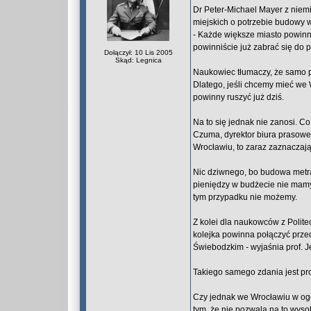
Dr Peter-Michael Mayer z niem
miejskich o potrzebie budowy 
- Każde większe miasto powinno 
powinniście już zabrać się do p
Dołączył: 10 Lis 2005
Skąd: Legnica
Naukowiec tłumaczy, że samo p
Dlatego, jeśli chcemy mieć we 
powinny ruszyć już dziś.
Na to się jednak nie zanosi. C
Czuma, dyrektor biura prasowe
Wrocławiu, to zaraz zaznaczają,
Nic dziwnego, bo budowa metra 
pieniędzy w budżecie nie mamy
tym przypadku nie możemy.
Z kolei dla naukowców z Polite
kolejka powinna połączyć prze
Świebodzkim - wyjaśnia prof. Je
Takiego samego zdania jest prof
Czy jednak we Wrocławiu w ogó
tym, że nie pozwala na to wyso