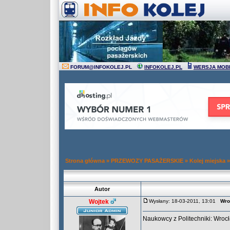
FORUM
@
INFOKOLEJ.PL
INFOKOLEJ.PL
WERSJA MOB
Strona główna
»
PRZEWOZY PASAŻERSKIE
»
Kolej miejska
Autor
Wojtek
Wysłany: 18-03-2011, 13:01
Wro
Naukowcy z Politechniki: Wroc