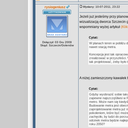
rysiogeniusz
Wysłany: 10-07-2011, 23:22
Jeżeli już jesteśmy przy planowa
wizualizacją dworca Szczecin gł
wspomniany wyżej artykuł
(Klik
Cytat:
Dołączył: 03 Gru 2009
W planach teren w pobliżu 
Skąd: Szczecin/Goleniów
nawet stacją metra.
Koncepcja jest tak opracow
zrealizować w przyszłości.
tak projektować, żeby było 
A niżej zamieszczony kawałek t
Cytat:
Gdyby wyobrazić sobie taką
zapewne najszczęśliwsi w P
metro. Może nam się kiedyś
Budowanie metra jest obecn
zaprojektowanie metra już n
pokoleniom, które być może 
zachęciło, by ludzi do por
odcinek metra będzie najl
roku 2050?