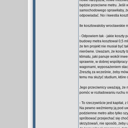
nowe narzędzia, nowe możliwośc
będzie przeciwne metru. Jeśli 
samochodowego sprawiłaby, że r
odpowiadać. No i kwestia kosz
Ile kosztowałoby wrocławskie 
- Odpowiem tak - jakie koszty 
budowy metra kosztował 0,5 m
że ten projekt nie musiał być t
nierówne. Uważam, że koszty bi
klimatu, jaki panuje wokół inw
sprawnie, w dobrej współpracy i
wagonami, wyposażeniem stacji i
Zresztą za wcześnie, żeby mów
temu ma służyć studium, które 
Jego przeciwnicy uważają, że 
pomóc w rozładowaniu ruchu n
- To rzeczywiście jest kapitał,
Na pewno weźmiemy ją pod uwag
podziemne metro albo tylko szy
spróbować przejechać się choćb
skrzyżowań, nie sposób, żeby u