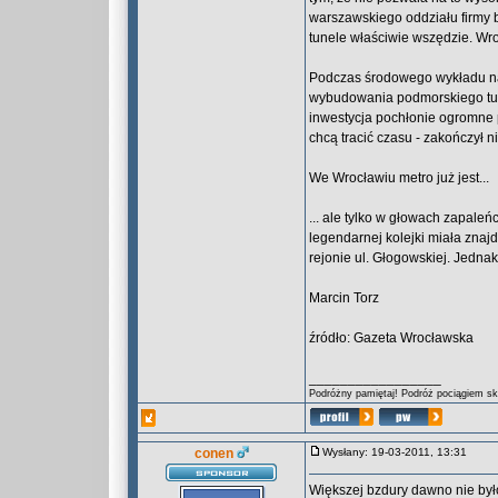
warszawskiego oddziału firmy
tunele właściwie wszędzie. Wr
Podczas środowego wykładu na 
wybudowania podmorskiego tune
inwestycja pochłonie ogromne pi
chcą tracić czasu - zakończył 
We Wrocławiu metro już jest...
... ale tylko w głowach zapale
legendarnej kolejki miała zna
rejonie ul. Głogowskiej. Jednak
Marcin Torz
źródło: Gazeta Wrocławska
_________________
Podróżny pamiętaj! Podróż pociągiem skr
conen
Wysłany: 19-03-2011, 13:31
Większej bzdury dawno nie był