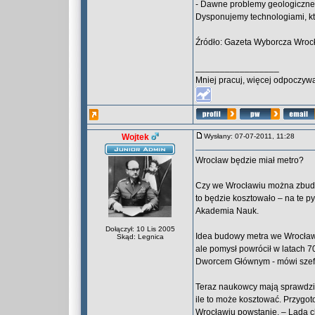
- Dawne problemy geologiczne,
Dysponujemy technologiami, kt
Źródło: Gazeta Wyborcza Wroc
_________________
Mniej pracuj, więcej odpoczywa
Wojtek
Wysłany: 07-07-2011, 11:28
Wrocław będzie miał metro?
Czy we Wrocławiu można zbudow
to będzie kosztowało – na te p
Akademia Nauk.
Dołączył: 10 Lis 2005
Idea budowy metra we Wrocławi
Skąd: Legnica
ale pomysł powrócił w latach 
Dworcem Głównym - mówi szef w
Teraz naukowcy mają sprawdzić
ile to może kosztować. Przygot
Wrocławiu powstanie. – Lada ch