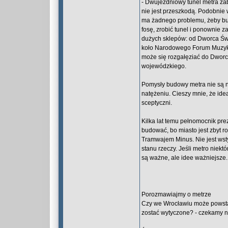
- Dwujezdniowy tunel metra zab
nie jest przeszkodą. Podobnie
ma żadnego problemu, żeby b
fosę, zrobić tunel i ponownie z
dużych sklepów: od Dworca Świ
koło Narodowego Forum Muzyki
może się rozgałęziać do Dworca
wojewódzkiego.
Pomysły budowy metra nie są 
natężeniu. Cieszy mnie, że idea
sceptyczni.
Kilka lat temu pełnomocnik pre
budować, bo miasto jest zbyt r
Tramwajem Minus. Nie jest wst
stanu rzeczy. Jeśli metro niek
są ważne, ale idee ważniejsze.
Porozmawiajmy o metrze
Czy we Wrocławiu może powsta
zostać wytyczone? - czekamy 