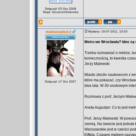
Dołączył: 03 Gru 2009
Skąd: Szczecin/Goleniów
mateuszpiszcz
Wysłany: 16-07-2011, 10:03
Metro we Wrocławiu? Idee są 
Trzeba rozmawiać o metrze, bo 
koniecznością, to kwestia czas
Jerzy Malewski
Miasto zleciło naukowcom z wr
które ma pokazać, czy Wrocław
Dołączył: 17 Gru 2007
dwa lata. W 30-osobowym interd
Rozmowa z prof. Jerzym Male
Aneta Augustyn: Co to jest met
Prof. Jerzy Malewski: W powsz
ziemią. Na świecie jest jedna
Warszawskie jest w całości po
Eiffela. Czasem metrem nazywa