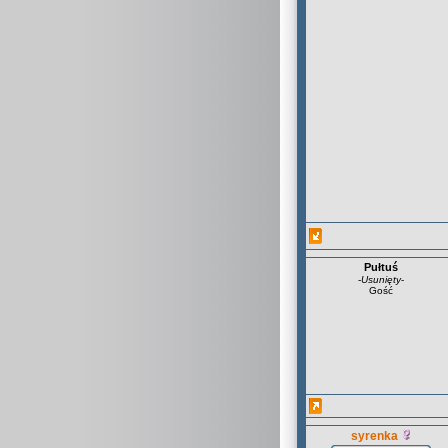
Pułtuś
-
Usunięty
-
Gość
syrenka