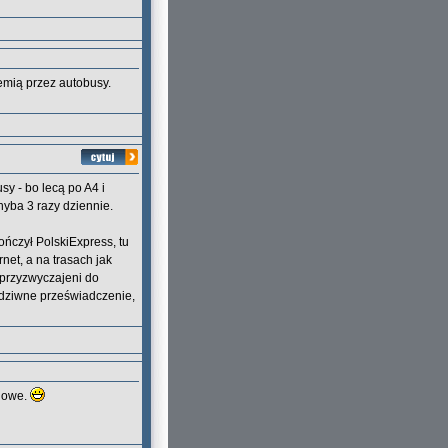
emią przez autobusy.
sy - bo lecą po A4 i
chyba 3 razy dziennie.
ończył PolskiExpress, tu
net, a na trasach jak
 przyzwyczajeni do
ś dziwne przeświadczenie,
ejowe.