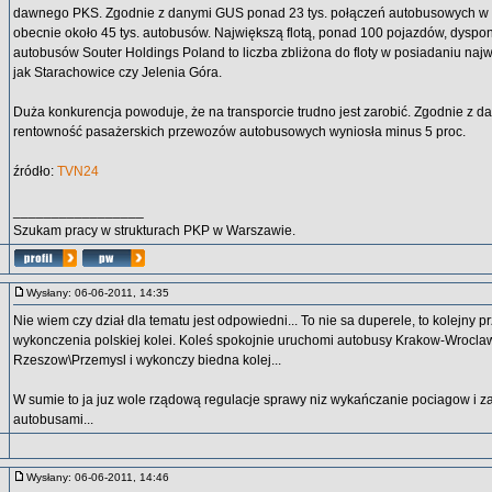
dawnego PKS. Zgodnie z danymi GUS ponad 23 tys. połączeń autobusowych w 
obecnie około 45 tys. autobusów. Największą flotą, ponad 100 pojazdów, dyspon
autobusów Souter Holdings Poland to liczba zbliżona do floty w posiadaniu naj
jak Starachowice czy Jelenia Góra.
Duża konkurencja powoduje, że na transporcie trudno jest zarobić. Zgodnie z 
rentowność pasażerskich przewozów autobusowych wyniosła minus 5 proc.
źródło:
TVN24
_________________
Szukam pracy w strukturach PKP w Warszawie.
Wysłany: 06-06-2011, 14:35
Nie wiem czy dział dla tematu jest odpowiedni... To nie sa duperele, to kolejny 
wykonczenia polskiej kolei. Koleś spokojnie uruchomi autobusy Krakow-Wrocla
Rzeszow\Przemysl i wykonczy biedna kolej...
W sumie to ja juz wole rządową regulacje sprawy niz wykańczanie pociagow i 
autobusami...
Wysłany: 06-06-2011, 14:46