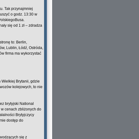
tu. Tak przynajmniej
 ruszyć o godz. 13:30 w
PolskiegoBusa.
nały się od 1 zł – zdradza
ronę to: Berlin,
w, Lublin, Łódź, Ostróda,
ów firma ma wykorzystać
ielkiej Brytanii, gdzie
wozów kolejowych, to nie
z brytyjski National
 w cenach zbliżonych do
łalności Brytyjczycy
rmie dostęp do
wodzących się z