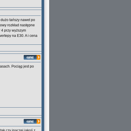
t dużo tańszy nawet po
 Nowy rozkład następne
w 4 przy wyższym
ertepy na E30. A i cena
rasach. Pociąg jest po
tak czy inaczej jakoś z