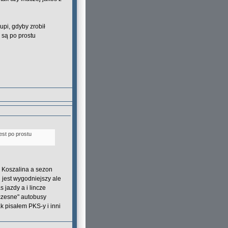
upi, gdyby zrobił
 są po prostu
est po prostu
o Koszalina a sezon
g jest wygodniejszy ale
 jazdy a i lincze
oczesne" autobusy
k pisałem PKS-y i inni