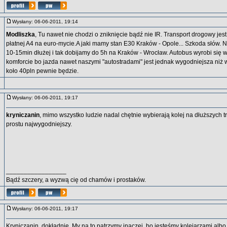
Wysłany: 06-06-2011, 19:14
Modliszka
, Tu nawet nie chodzi o zniknięcie bądź nie IR. Transport drogowy jes
płatnej A4 na euro-mycie.A jaki mamy stan E30 Kraków - Opole... Szkoda słów.
10-15min dłużej i tak dobijamy do 5h na Kraków - Wrocław. Autobus wyrobi się 
komforcie bo jazda nawet naszymi "autostradami" jest jednak wygodniejsza niż w
koło 40pln pewnie będzie.
Wysłany: 06-06-2011, 19:17
kryniczanin
, mimo wszystko ludzie nadal chętnie wybierają kolej na dłuższych t
prostu najwygodniejszy.
_________________
Bądź szczery, a wyzwą cię od chamów i prostaków.
Wysłany: 06-06-2011, 19:17
Kryniczanin, dokładnie. My na to patrzymy inaczej, bo jesteśmy kolejarzami albo 