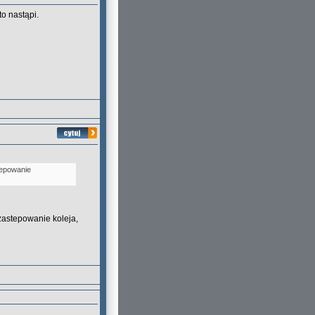
to nastąpi.
tepowanie
zastepowanie koleja,