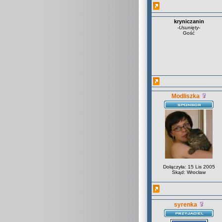
kryniczanin
-
Usunięty
-
Gość
Modliszka
Dołączyła: 15 Lis 2005
Skąd: Wrocław
syrenka