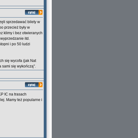
zęli sprzedawać bilety w
bo przecież były w
ez klimy i bez otwieranych
wyprzedzanie itd.
opni i po 50 ludzi
h się wycofa (jak Nat
 a sami się wykończą".
KP IC na trasach
lej. Mamy też popularne i