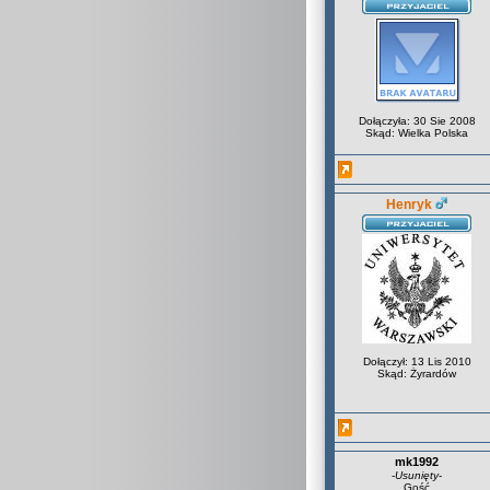
Dołączyła: 30 Sie 2008
Skąd: Wielka Polska
Henryk
Dołączył: 13 Lis 2010
Skąd: Żyrardów
mk1992
-
Usunięty
-
Gość