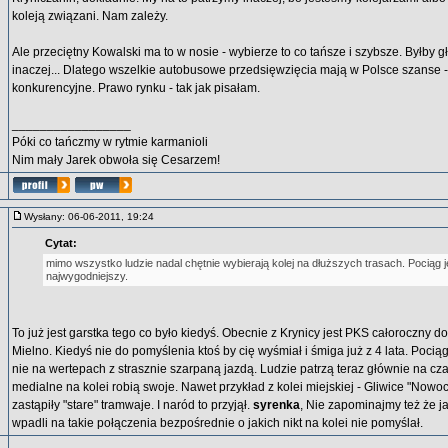
koleją związani. Nam zależy.
Ale przeciętny Kowalski ma to w nosie - wybierze to co tańsze i szybsze. Byłby gł
inaczej... Dlatego wszelkie autobusowe przedsięwzięcia mają w Polsce szanse -
konkurencyjne. Prawo rynku - tak jak pisałam.
_________________
Póki co tańczmy w rytmie karmanioli
Nim mały Jarek obwoła się Cesarzem!
Wysłany: 06-06-2011, 19:24
Cytat:
mimo wszystko ludzie nadal chętnie wybierają kolej na dłuższych trasach. Pociąg j
najwygodniejszy.
To już jest garstka tego co było kiedyś. Obecnie z Krynicy jest PKS całoroczny d
Mielno. Kiedyś nie do pomyślenia ktoś by cię wyśmiał i śmiga już z 4 lata. Pocią
nie na wertepach z strasznie szarpaną jazdą. Ludzie patrzą teraz głównie na czas
medialne na kolei robią swoje. Nawet przykład z kolei miejskiej - Gliwice "Now
zastąpiły "stare" tramwaje. I naród to przyjął.
syrenka
, Nie zapominajmy też że ja
wpadli na takie połączenia bezpośrednie o jakich nikt na kolei nie pomyślał.