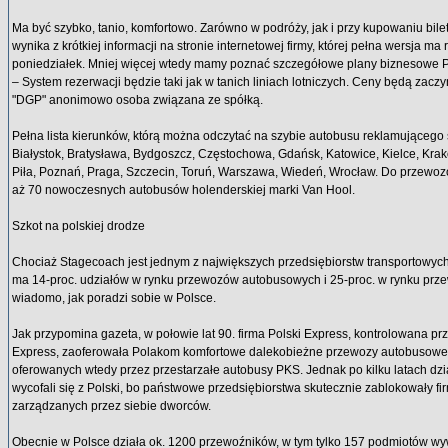
Ma być szybko, tanio, komfortowo. Zarówno w podróży, jak i przy kupowaniu bile
wynika z krótkiej informacji na stronie internetowej firmy, której pełna wersja ma
poniedziałek. Mniej więcej wtedy mamy poznać szczegółowe plany biznesowe 
– System rezerwacji będzie taki jak w tanich liniach lotniczych. Ceny będą zaczy
"DGP" anonimowo osoba związana ze spółką.
Pełna lista kierunków, którą można odczytać na szybie autobusu reklamującego st
Białystok, Bratysława, Bydgoszcz, Częstochowa, Gdańsk, Katowice, Kielce, Krakó
Piła, Poznań, Praga, Szczecin, Toruń, Warszawa, Wiedeń, Wrocław. Do przewoz
aż 70 nowoczesnych autobusów holenderskiej marki Van Hool.
Szkot na polskiej drodze
Chociaż Stagecoach jest jednym z największych przedsiębiorstw transportowych W
ma 14-proc. udziałów w rynku przewozów autobusowych i 25-proc. w rynku prze
wiadomo, jak poradzi sobie w Polsce.
Jak przypomina gazeta, w połowie lat 90. firma Polski Express, kontrolowana prze
Express, zaoferowała Polakom komfortowe dalekobieżne przewozy autobusowe
oferowanych wtedy przez przestarzałe autobusy PKS. Jednak po kilku latach dzia
wycofali się z Polski, bo państwowe przedsiębiorstwa skutecznie zablokowały fi
zarządzanych przez siebie dworców.
Obecnie w Polsce działa ok. 1200 przewoźników, w tym tylko 157 podmiotów wy