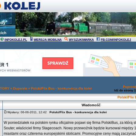
INFOKOLEJ.PL
WERSJA MOBILNA
WYSZUKIWARKA
FB.COM/INFOKOLEJ
Poprzed
 TORY
»
Duperele
»
Polski/Flix Bus - konkurencja dla kolei
Idź do strony
1
Polski/Flix
Wiadomość
Wysłany: 06-06-2011, 12:42
Polski/Flix Bus - konkurencja dla kolei
W poniedziałek na polskim rynku oficjalnie pojawi się firma PolskiBus, za którą s
Souter, właściciel firmy Stagecoach. Nowy przewoźnik będzie kursował między 
miastami oraz czterema europejskimi stolicami. Promocyjne ceny mają zaczynać 