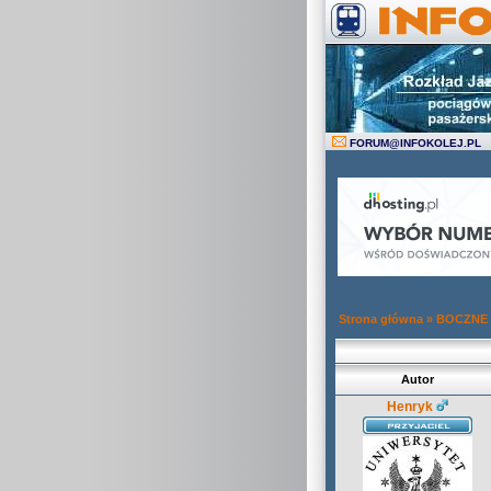
FORUM
@
INFOKOLEJ.PL
Strona główna
»
BOCZNE
Autor
Henryk