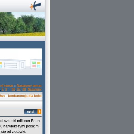
ni temat
Następny temat
::
,
2
,
3
...
36
,
37
,
38
Następny
 Bus - konkurencja dla kolei
toi szkocki milioner Brian
16 największymi polskimi
się od złotówki.