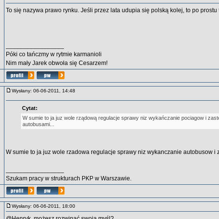
To się nazywa prawo rynku. Jeśli przez lata udupia się polską kolej, to po prostu 
_________________
Póki co tańczmy w rytmie karmanioli
Nim mały Jarek obwoła się Cesarzem!
Wysłany: 06-06-2011, 14:48
Cytat:
W sumie to ja juz wole rządową regulacje sprawy niz wykańczanie pociagow i zas
autobusami...
W sumie to ja juz wole rzadowa regulacje sprawy niz wykanczanie autobusow i 
_________________
Szukam pracy w strukturach PKP w Warszawie.
Wysłany: 06-06-2011, 18:00
@Henryk, możesz rozwinąć swoją myśl?