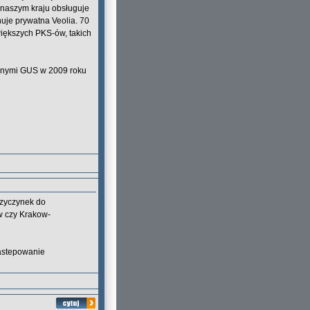
naszym kraju obsługuje
uje prywatna Veolia. 70
większych PKS-ów, takich
danymi GUS w 2009 roku
przyczynek do
w czy Krakow-
zastepowanie