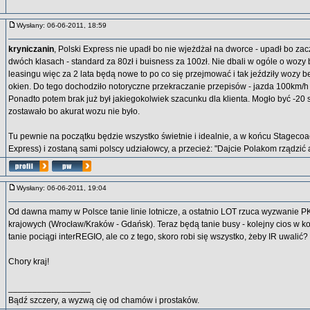
Wysłany: 06-06-2011, 18:59
kryniczanin
, Polski Express nie upadł bo nie wjeżdżał na dworce - upadł bo zac
dwóch klasach - standard za 80zł i buisness za 100zł. Nie dbali w ogóle o wozy 
leasingu więc za 2 lata będą nowe to po co się przejmować i tak jeździły wozy b
okien. Do tego dochodziło notoryczne przekraczanie przepisów - jazda 100km/h 
Ponadto potem brak już był jakiegokolwiek szacunku dla klienta. Mogło być -20 st
zostawało bo akurat wozu nie było.
Tu pewnie na początku będzie wszystko świetnie i idealnie, a w końcu Stagecoac
Express) i zostaną sami polscy udziałowcy, a przecież: "Dajcie Polakom rządzić
Wysłany: 06-06-2011, 19:04
Od dawna mamy w Polsce tanie linie lotnicze, a ostatnio LOT rzuca wyzwanie P
krajowych (Wrocław/Kraków - Gdańsk). Teraz będą tanie busy - kolejny cios w ko
tanie pociągi interREGIO, ale co z tego, skoro robi się wszystko, żeby IR uwalić?
Chory kraj!
_________________
Bądź szczery, a wyzwą cię od chamów i prostaków.