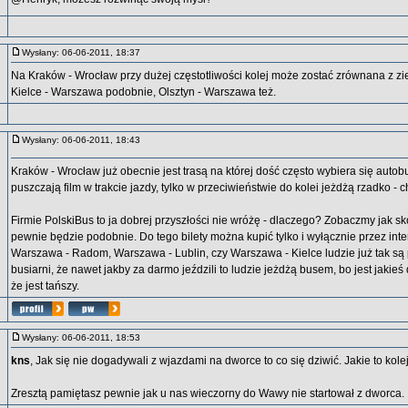
Wysłany: 06-06-2011, 18:37
Na Kraków - Wrocław przy dużej częstotliwości kolej może zostać zrównana z zi
Kielce - Warszawa podobnie, Olsztyn - Warszawa też.
Wysłany: 06-06-2011, 18:43
Kraków - Wrocław już obecnie jest trasą na której dość często wybiera się autobu
puszczają film w trakcie jazdy, tylko w przeciwieństwie do kolei jeżdżą rzadko - 
Firmie PolskiBus to ja dobrej przyszłości nie wróżę - dlaczego? Zobaczmy jak sk
pewnie będzie podobnie. Do tego bilety można kupić tylko i wyłącznie przez inter
Warszawa - Radom, Warszawa - Lublin, czy Warszawa - Kielce ludzie już tak są
busiarni, że nawet jakby za darmo jeździli to ludzie jeżdżą busem, bo jest jakie
że jest tańszy.
Wysłany: 06-06-2011, 18:53
kns
, Jak się nie dogadywali z wjazdami na dworce to co się dziwić. Jakie to kol
Zresztą pamiętasz pewnie jak u nas wieczorny do Wawy nie startował z dworca.