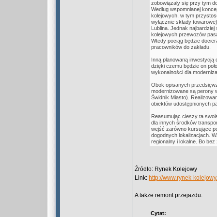
zobowiązały się przy tym do
Według wspomnianej koncepcj
kolejowych, w tym przystoso
wyłącznie składy towarowe
Lublina. Jednak najbardzie
kolejowych przewozów pasa
Wtedy pociąg będzie dociera
pracowników do zakładu.
Inną planowaną inwestycją 
dzięki czemu będzie on poło
wykonalności dla modernizacji
Obok opisanych przedsięwzię
modernizowane są perony w C
Świdnik Miasto). Realizowa
obiektów udostępnionych p
Reasumując cieszy ta swois
dla innych środków transpor
wejść zarówno kursujące poc
dogodnych lokalizacjach. W
regionalny i lokalne. Bo be
Źródło: Rynek Kolejowy
Link:
http://www.rynek-kolejo
A także remont przejazdu:
Cytat: