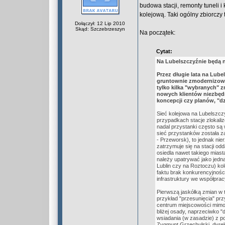
budowa stacji, remonty tuneli i 
kolejową. Taki ogólny zbiorczy
Dołączył: 12 Lip 2010
Skąd: Szczebrzeszyn
Na początek:
Cytat:
Na Lubelszczyźnie będą 
Przez długie lata na Lube
gruntownie zmodernizowan
tylko kilka "wybranych" 
nowych klientów niezbędn
koncepcji czy planów, "dzi
Sieć kolejowa na Lubelszcz
przypadkach stacje zlokaliz
nadal przystanki często są
sieć przystanków została z
- Przeworsk), to jednak nie
zatrzymuje się na stacji od
osiedla nawet takiego mias
należy upatrywać jako jedną
Lublin czy na Roztoczu) ko
faktu brak konkurencyjnośc
infrastruktury we współpra
Pierwszą jaskółką zmian w t
przykład "przesunięcia" prz
centrum miejscowości mimo 
bliżej osady, naprzeciwko 
wsiadania (w zasadzie) z p
Zygmunt Grzechulski, dyrekt