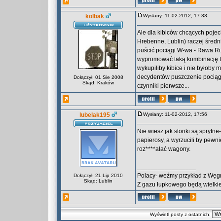
kolbak
Wysłany: 11-02-2012, 17:33
Ale dla kibiców chcących poj
Hrebenne, Lublin) raczej śred
puścić pociągi W-wa - Rawa 
wypromować taką kombinację to
wykupiliby kibice i nie byłoby 
decydentów puszczenie pociągu
Dołączył: 01 Sie 2008
Skąd: Kraków
czynniki pierwsze...
lubelak195
Wysłany: 11-02-2012, 17:56
Nie wiesz jak stonki są sprytne
papierosy, a wyrzucili by pewni
roz****alać wagony.
_________________
Polacy- weźmy przykład z Węg
Dołączył: 21 Lip 2010
Skąd: Lublin
Z gazu łupkowego będą wielkie
Wyświetl posty z ostatnich: