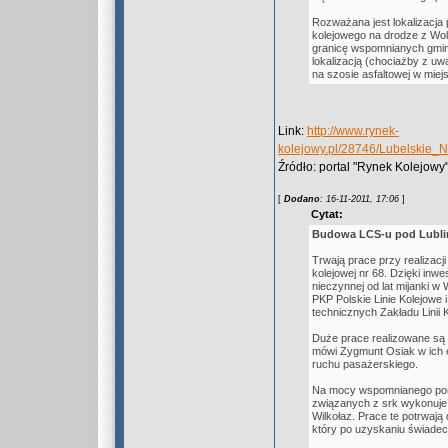
Rozważana jest lokalizacja
kolejowego na drodze z Woli
granicę wspomnianych gmin,
lokalizacją (chociażby z uwa
na szosie asfaltowej w mie
Link:
http://www.rynek-
kolejowy.pl/28746/Lubelski
Źródło: portal "Rynek Kolejowy
[
Dodano
: 16-11-2011, 17:06
]
Cytat:
Budowa LCS-u pod Lubl
Trwają prace przy realizacji
kolejowej nr 68. Dzięki inw
nieczynnej od lat mijanki w 
PKP Polskie Linie Kolejowe 
technicznych Zakładu Linii 
Duże prace realizowane są 
mówi Zygmunt Osiak w ich ef
ruchu pasażerskiego.
Na mocy wspomnianego poro
związanych z srk wykonuje 
Wilkołaz. Prace te potrwaj
który po uzyskaniu świadec