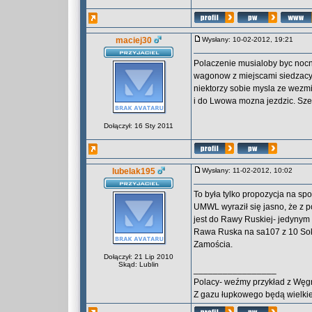
maciej30
Wysłany: 10-02-2012, 19:21
Polaczenie musialoby byc nocn
wagonow z miejscami siedzacym
niektorzy sobie mysla ze wezm
i do Lwowa mozna jezdzic. Szero
Dołączył: 16 Sty 2011
lubelak195
Wysłany: 11-02-2012, 10:02
To była tylko propozycja na sp
UMWL wyraził się jasno, że z 
jest do Rawy Ruskiej- jedynym
Rawa Ruska na sa107 z 10 Sok
Zamościa.
Dołączył: 21 Lip 2010
Skąd: Lublin
_________________
Polacy- weźmy przykład z Węg
Z gazu łupkowego będą wielkie