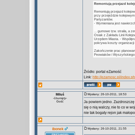
Remontują przejazd kole
Remontują przejazd kolejowy
przy przejeździe kolejowym 
Partyzantów.
- Wymieniana jest nawierzch
... gumowe tzw. straila, a
Osiak z Zakładu Linii Kole
Urzędem Miasta. - Współpr
pokrywa koszty organizacji
Zakończenie prac planowan
Peowiaków i Wyszyńskiego
Źródło: portal eZamość
Link:
http://ezamosc.pl/index
Miluś
Wysłany: 26-10-2011, 18:53
-
Usunięty
-
Gość
Ja powiem jedno. Zazdroszczę w
się o nią walczy, nie to co w w
nie tak bogaty rejon jak małopo
ibonek
Wysłany: 26-10-2011, 21:55