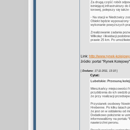
Za drugą część robót odpo
istniejącej infrastruktury 
torowej, polepszy się takż
- Na stacji w Niedrzwicy z
Obiekt będzie wyposażony w 
wykonanie powyższych prac 
Zrealizowanie zadania pozwo
Wilkołaz i likwidacji podob
prawie 25 km. Po umożliwien
Link:
http://www.rynek-kolejo
źródło: portal "Rynek Kolejowy"
[
Dodano
: 17-11-2011, 13:10
]
Cytat:
Lubelskie: Przesuną kole
Mieszkańcy miejscowości Now
przybliżenia do ich siedzib
że przy realizacji przedsię
Przystanek osobowy Nowiny p
Hrebenne. Po kilku latach p
że jest on w oddaleniu od m
Dodatkowo położenie w ustr
informowaliśmy na portalu 
nawierzchni peronu.