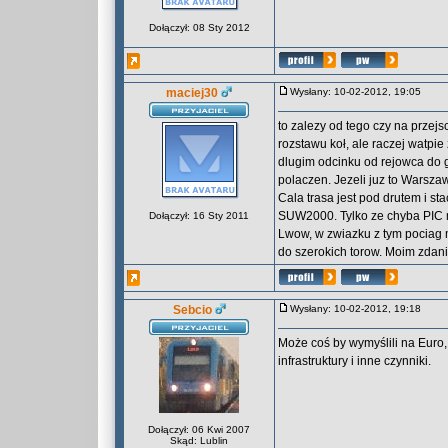
Dołączył: 08 Sty 2012
maciej30
Wysłany: 10-02-2012, 19:05
to zalezy od tego czy na prze
rozstawu koł, ale raczej watpie
dlugim odcinku od rejowca do gr
polaczen. Jezeli juz to Warsz
Cala trasa jest pod drutem i s
SUW2000. Tylko ze chyba PIC ma
Dołączył: 16 Sty 2011
Lwow, w zwiazku z tym pociag
do szerokich torow. Moim zdani
Sebcio
Wysłany: 10-02-2012, 19:18
Może coś by wymyślili na Euro,
infrastruktury i inne czynniki.
Dołączył: 06 Kwi 2007
Skąd: Lublin