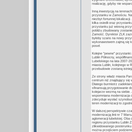
realizację, gdyby nie wspar
Inną inwestycją na terenach
przystanku w Zamościu. Na t
niezbyt fortunnej lokalizac
kilka osiedli oraz przysta
przystanku już wiosną przy
pobliżu zbudowany zostanie
Zamość. Dyrektor ZLK zaz
byłoby szans na nowy przy
wykonawstwem zajmą się kol
poseł.
Kolejne "pewne" przystanki 
Lublin Północny, współfin
Lubelskiego na lata 2007-2
miasta Lublin, kolejnego w 
przebudowie zostaną istniej
Ze strony władz miasta Pa
centrum niż znajdujący się w
Dlatego burmistrz zadeklar
sfinansują przygotowanie d
kolejarze wezmą na siebie.
wspomniana modernizacja od
zdecyduje wysłać szynobus
teren modernizacji to zgodn
W dalszej perspektywie cza
modernizacją linii nr 7 War
aglomeracji lubelskiej. Oba 
regionu przystanku Lublin 
zlikwidowanego posterunku 
można przejściem podziemny