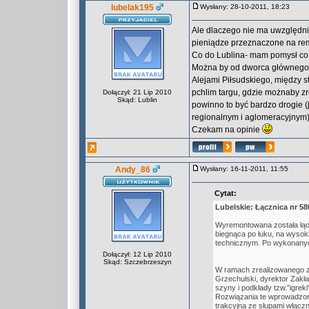
lubelak195
Wysłany: 28-10-2011, 18:23
Ale dlaczego nie ma uwzględni
pieniądze przeznaczone na remo
Co do Lublina- mam pomysł co d
Można by od dworca głównego,
Alejami Piłsudskiego, między s
pchlim targu, gdzie możnaby zr
Dołączył: 21 Lip 2010
Skąd: Lublin
powinno to być bardzo drogie (
regionalnym i aglomeracyjnym) 
Czekam na opinie
Andy_86
Wysłany: 16-11-2011, 11:55
Cytat:
Lubelskie: Łącznica nr 58
Wyremontowana została łączn
biegnąca po łuku, na wysok
technicznym. Po wykonanych
Dołączył: 12 Lip 2010
Skąd: Szczebrzeszyn
W ramach zrealizowanego z
Grzechulski, dyrektor Zakła
szyny i podkłady tzw."igr
Rozwiązania te wprowadzono
trakcyjna ze słupami włączn