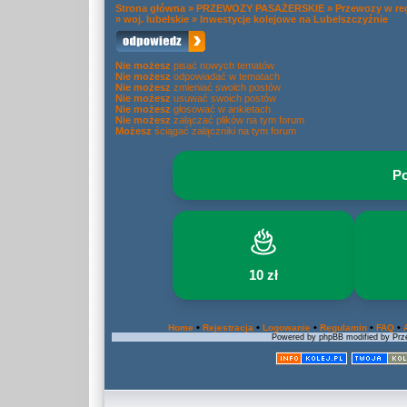
Strona główna
»
PRZEWOZY PASAŻERSKIE
»
Przewozy w re
»
woj. lubelskie
»
Inwestycje kolejowe na Lubelszczyźnie
Nie możesz
pisać nowych tematów
Nie możesz
odpowiadać w tematach
Nie możesz
zmieniać swoich postów
Nie możesz
usuwać swoich postów
Nie możesz
głosować w ankietach
Nie możesz
załączać plików na tym forum
Możesz
ściągać załączniki na tym forum
Po
10 zł
•
•
•
•
•
Home
Rejestracja
Logowanie
Regulamin
FAQ
Powered by phpBB modified by Prze