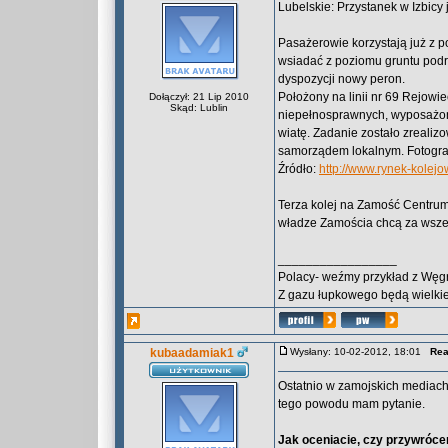
Lubelskie: Przystanek w Izbicy
Pasażerowie korzystają już z 
wsiadać z poziomu gruntu podr
dyspozycji nowy peron.
Położony na linii nr 69 Rejowi
Dołączył: 21 Lip 2010
Skąd: Lublin
niepełnosprawnych, wyposażon
wiatę. Zadanie zostało zrealiz
samorządem lokalnym. Fotograf
Źródło:
http://www.rynek-kolej
Terza kolej na Zamość Centrum
władze Zamościa chcą za wsze
_________________
Polacy- weźmy przykład z Węg
Z gazu łupkowego będą wielkie
kubaadamiak1
Wysłany: 10-02-2012, 18:01
Rea
Ostatnio w zamojskich mediac
tego powodu mam pytanie.
Jak oceniacie, czy przywrócen