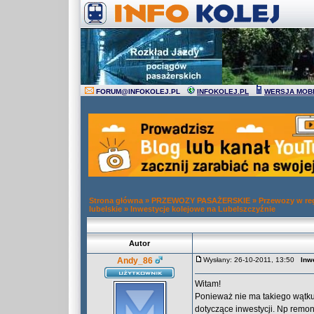
FORUM
@
INFOKOLEJ.PL
INFOKOLEJ.PL
WERSJA MOB
Strona główna
»
PRZEWOZY PASAŻERSKIE
»
Przewozy w re
lubelskie
»
Inwestycje kolejowe na Lubelszczyźnie
Autor
Andy_86
Wysłany: 26-10-2011, 13:50
Inw
Witam!
Ponieważ nie ma takiego wątku,
dotyczące inwestycji. Np remo