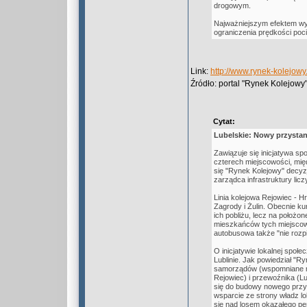
drogowym.
Najważniejszym efektem wy
ograniczenia prędkości poci
Link:
http://www.rynek-kolejo
Źródło: portal "Rynek Kolejowy
Cytat:
Lubelskie: Nowy przyst
Zawiązuje się inicjatywa 
czterech miejscowości, mię
się "Rynek Kolejowy" decyzj
zarządca infrastruktury li
Linia kolejowa Rejowiec - 
Zagrody i Żulin. Obecnie ku
ich pobliżu, lecz na położon
mieszkańców tych miejscow
autobusowa także "nie rozp
O inicjatywie lokalnej społ
Lublinie. Jak powiedział "R
samorządów (wspomniane mi
Rejowiec) i przewoźnika (
się do budowy nowego przyst
wsparcie ze strony władz l
się nad losem okazałego per