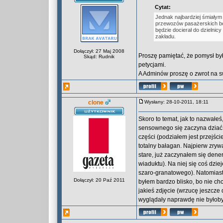
Cytat:
Jednak najbardziej śmiałym
przewozów pasażerskich bo
będzie docierał do dzielnic
zakładu.
Dołączył: 27 Maj 2008
Proszę pamiętać, że pomysł był
Skąd: Rudnik
petycjami.
A Adminów proszę o zwrot na s
clone
Wysłany: 28-10-2011, 18:11
Skoro to temat, jak to nazwałe
sensownego się zaczyna dziać.
części (podziałem jest przejści
totalny bałagan. Najpierw zrywa
stare, już zaczynałem się den
wiaduktu). Na niej się coś dzi
szaro-granatowego). Natomiast 
Dołączył: 20 Paź 2011
byłem bardzo blisko, bo nie ch
jakieś zdjęcie (wrzucę jeszcze
wyglądały naprawdę nie byłoby