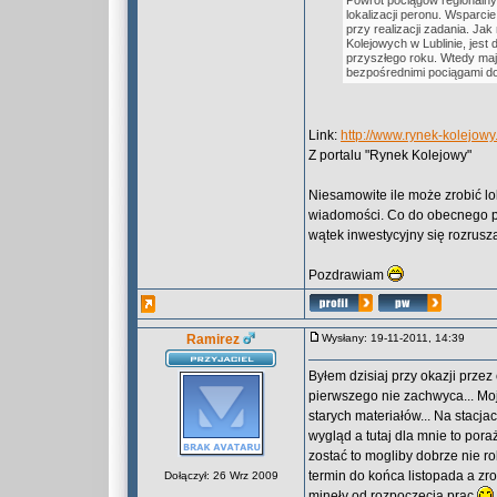
Powrót pociągów regionalny
lokalizacji peronu. Wsparcie
przy realizacji zadania. Ja
Kolejowych w Lublinie, jest
przyszłego roku. Wtedy ma
bezpośrednimi pociągami do
Link:
http://www.rynek-kolejow
Z portalu "Rynek Kolejowy"
Niesamowite ile może zrobić l
wiadomości. Co do obecnego poło
wątek inwestycyjny się rozrusza
Pozdrawiam
Ramirez
Wysłany: 19-11-2011, 14:39
Byłem dzisiaj przy okazji prze
pierwszego nie zachwyca... Moj
starych materiałów... Na stacj
wygląd a tutaj dla mnie to pora
zostać to mogliby dobrze nie ro
termin do końca listopada a zr
Dołączył: 26 Wrz 2009
minęły od rozpoczęcia prac