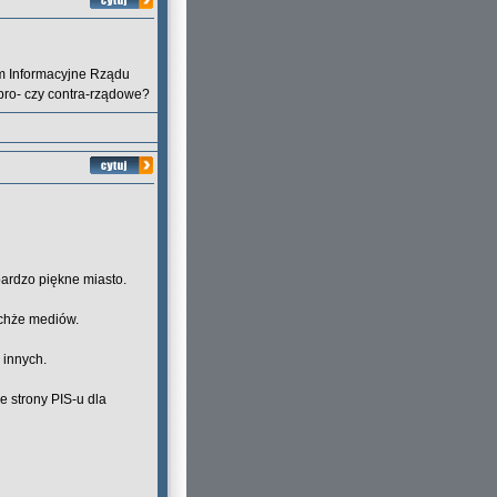
um Informacyjne Rządu
pro- czy contra-rządowe?
bardzo piękne miasto.
ychże mediów.
 innych.
 strony PIS-u dla