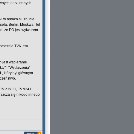
tywnych narzuconych
ki w rękach służb, nie
sela, Berlin, Moskwa, Tel
ie, że PO jest wytworem
potocznie TVN-em
 jest wspieranie
kty" i "Wydarzenia"
, który był głównym
czeństwo.
: TVP INFO, TVN24 i
uszcza się nikogo innego