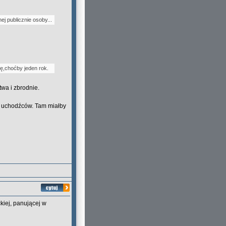
j publicznie osoby...
kę,choćby jeden rok.
wa i zbrodnie.
a uchodźców. Tam miałby
ckiej, panującej w