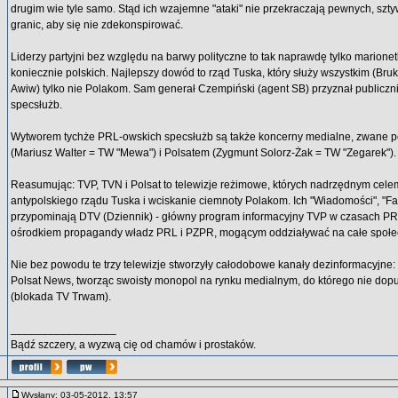
drugim wie tyle samo. Stąd ich wzajemne "ataki" nie przekraczają pewnych, sz
granic, aby się nie zdekonspirować.
Liderzy partyjni bez względu na barwy polityczne to tak naprawdę tylko marionet
koniecznie polskich. Najlepszy dowód to rząd Tuska, który służy wszystkim (Bruk
Awiw) tylko nie Polakom. Sam generał Czempiński (agent SB) przyznał publiczn
specsłużb.
Wytworem tychże PRL-owskich specsłużb są także koncerny medialne, zwane 
(Mariusz Walter = TW "Mewa") i Polsatem (Zygmunt Solorz-Żak = TW "Zegarek").
Reasumując: TVP, TVN i Polsat to telewizje reżimowe, których nadrzędnym celem
antypolskiego rządu Tuska i wciskanie ciemnoty Polakom. Ich "Wiadomości", "Fa
przypominają DTV (Dziennik) - główny program informacyjny TVP w czasach PRL
ośrodkiem propagandy władz PRL i PZPR, mogącym oddziaływać na całe społe
Nie bez powodu te trzy telewizje stworzyły całodobowe kanały dezinformacyjne
Polsat News, tworząc swoisty monopol na rynku medialnym, do którego nie dop
(blokada TV Trwam).
_________________
Bądź szczery, a wyzwą cię od chamów i prostaków.
Wysłany: 03-05-2012, 13:57