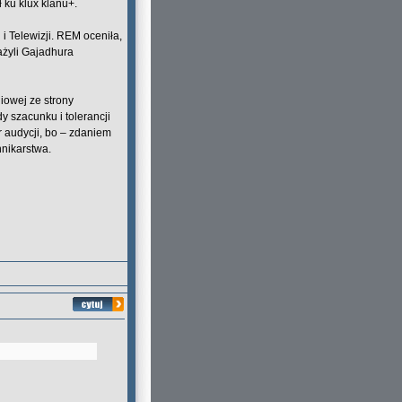
 ku klux klanu+.
i Telewizji. REM oceniła,
ażyli Gajadhura
iowej ze strony
y szacunku i tolerancji
r audycji, bo – zdaniem
nikarstwa.