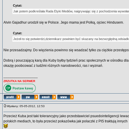
Cytat:
Jak potem podkreślała Rada Etyki Mediów, naigrywając się z pochodzenia wywołane
Alvin Gajadhur urodził się w Polsce. Jego mama jest Polką, ojciec Hindusem.
Cytat:
Jeżeli to się potwierdzi,dziennikarz powinien być skazany na bezwzględną odsiad
Nie przesadzajmy. Do więzienia powinno się wsadzać tylko za ciężkie przestępst
Dobrą i pouczającą karą dla Kuby byłby tydzień prac społecznych w ośrodku dl
okazję poobcować z ludźmi różnych narodowości, ras i wyznań.
_________________
ZRZUTKA NA SERWER
Wysłany: 05-05-2012, 12:53
Przecież Kuba jest taki tolerancyjny jako przedstawiciel psuedointeligencji lewa
polskich mediach, to była przecież pokazówka jak polaczki z PIS traktują innych