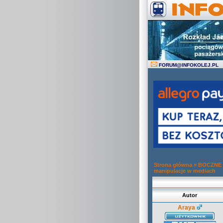
FORUM
@
INFOKOLEJ.PL
Strona główna
»
BOCZNE
manipulacje w mediach
Autor
Araya