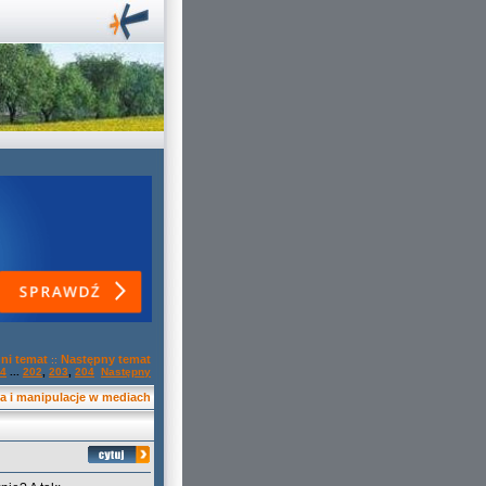
ni temat
Następny temat
::
4
...
202
,
203
,
204
Następny
a i manipulacje w mediach