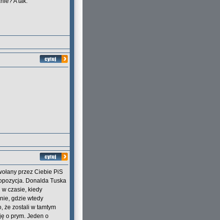
ie? A tak:
ywołany przez Ciebie PiS
 opozycja. Donalda Tuska
 w czasie, kiedy
nie, gdzie wtedy
, że zostali w tamtym
ję o prym. Jeden o