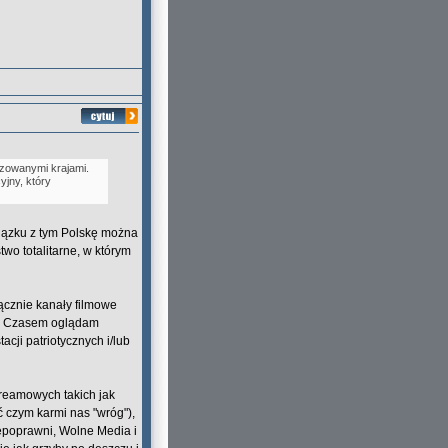
izowanymi krajami.
yjny, który
iązku z tym Polskę można
o totalitarne, w którym
łącznie kanały filmowe
t). Czasem oglądam
cji patriotycznych i/lub
streamowych takich jak
ć czym karmi nas "wróg"),
iepoprawni, Wolne Media i