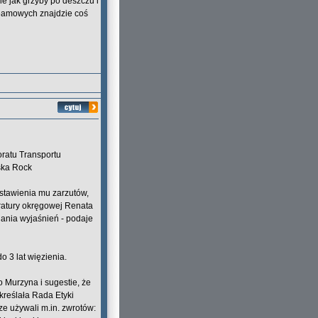
ie jak grzyby po deszczu i
reamowych znajdzie coś
ratu Transportu
ska Rock
ostawienia mu zarzutów,
ratury okręgowej Renata
dania wyjaśnień - podaje
 3 lat więzienia.
 Murzyna i sugestie, że
kreślała Rada Etyki
e używali m.in. zwrotów: