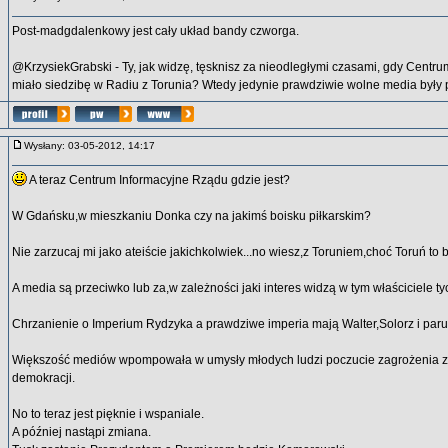
Post-madgdalenkowy jest cały układ bandy czworga.
@KrzysiekGrabski - Ty, jak widzę, tęsknisz za nieodległymi czasami, gdy Centr
miało siedzibę w Radiu z Torunia? Wtedy jedynie prawdziwie wolne media były 
Wysłany: 03-05-2012, 14:17
A teraz Centrum Informacyjne Rządu gdzie jest?
W Gdańsku,w mieszkaniu Donka czy na jakimś boisku piłkarskim?
Nie zarzucaj mi jako ateiście jakichkolwiek...no wiesz,z Toruniem,choć Toruń to 
A media są przeciwko lub za,w zależności jaki interes widzą w tym właściciele t
Chrzanienie o Imperium Rydzyka a prawdziwe imperia mają Walter,Solorz i paru
Większość mediów wpompowała w umysły młodych ludzi poczucie zagrożenia ze
demokracji.
No to teraz jest pięknie i wspaniale.
A później nastąpi zmiana.