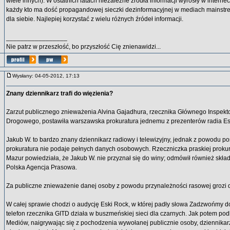
wiele innych). W ostatnich latach niezależne źródła informacji wyrosły w internec
każdy kto ma dość propagandowej sieczki dezinformacyjnej w mediach mainst
dla siebie. Najlepiej korzystać z wielu różnych źródeł informacji.
_________________
Nie patrz w przeszłość, bo przyszłość Cię znienawidzi...
Wysłany: 04-05-2012, 17:13
Znany dziennikarz trafi do więzienia?
Zarzut publicznego znieważenia Alvina Gajadhura, rzecznika Głównego Inspekto
Drogowego, postawiła warszawska prokuratura jednemu z prezenterów radia E
Jakub W. to bardzo znany dziennikarz radiowy i telewizyjny, jednak z powodu p
prokuratura nie podaje pełnych danych osobowych. Rzeczniczka praskiej proku
Mazur powiedziała, że Jakub W. nie przyznał się do winy; odmówił również skła
Polska Agencja Prasowa.
Za publiczne znieważenie danej osoby z powodu przynależności rasowej grozi do
W całej sprawie chodzi o audycję Eski Rock, w której padły słowa Zadzwońmy do
telefon rzecznika GITD działa w buszmeńskiej sieci dla czarnych. Jak potem pod
Mediów, naigrywając się z pochodzenia wywołanej publicznie osoby, dziennikarz