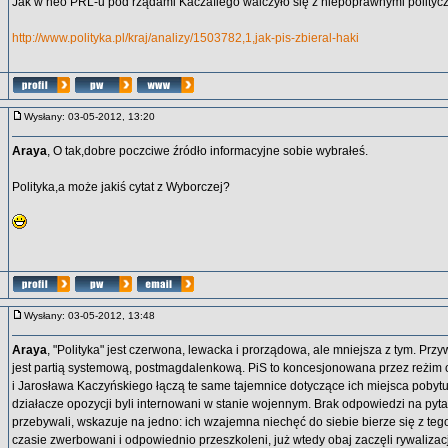
Jak w neo PRL-u pod rządami Kaczafiego walczyło się z niepoprawnymi polityczn
http://www.polityka.pl/kraj/analizy/1503782,1,jak-pis-zbieral-haki
Wysłany: 03-05-2012, 13:20
Araya
, O tak,dobre poczciwe źródło informacyjne sobie wybrałeś.
Polityka,a może jakiś cytat z Wyborczej?
Wysłany: 03-05-2012, 13:48
Araya
, "Polityka" jest czerwona, lewacka i prorządowa, ale mniejsza z tym. Prz
jest partią systemową, postmagdalenkową. PiS to koncesjonowana przez reżim
i Jarosława Kaczyńskiego łączą te same tajemnice dotyczące ich miejsca pobytu
działacze opozycji byli internowani w stanie wojennym. Brak odpowiedzi na pyta
przebywali, wskazuje na jedno: ich wzajemna niechęć do siebie bierze się z tego
czasie zwerbowani i odpowiednio przeszkoleni, już wtedy obaj zaczęli rywalizac