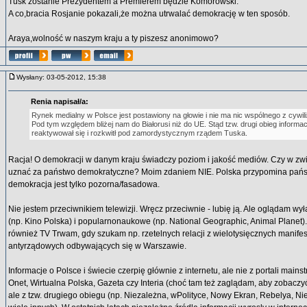
Tusk zostanie Prezydentem a Premierem będzie Komorowski.
A co,bracia Rosjanie pokazali,że można utrwalać demokrację w ten sposób.
Araya,wolność w naszym kraju a ty piszesz anonimowo?
Wysłany: 03-05-2012, 15:38
Renia napisał/a:
Rynek medialny w Polsce jest postawiony na głowie i nie ma nic wspólnego z cywil
Pod tym względem bliżej nam do Białorusi niż do UE. Stąd tzw. drugi obieg informac
reaktywował się i rozkwitł pod zamordystycznym rządem Tuska.
Racja! O demokracji w danym kraju świadczy poziom i jakość mediów. Czy w zw
uznać za państwo demokratyczne? Moim zdaniem NIE. Polska przypomina państw
demokracja jest tylko pozorna/fasadowa.
Nie jestem przeciwnikiem telewizji. Wręcz przeciwnie - lubię ją. Ale oglądam wy
(np. Kino Polska) i popularnonaukowe (np. National Geographic, Animal Plane
również TV Trwam, gdy szukam np. rzetelnych relacji z wielotysięcznych manifesta
antyrządowych odbywających się w Warszawie.
Informacje o Polsce i świecie czerpię głównie z internetu, ale nie z portali main
Onet, Wirtualna Polska, Gazeta czy Interia (choć tam też zaglądam, aby zobaczy
ale z tzw. drugiego obiegu (np. Niezależna, wPolityce, Nowy Ekran, Rebelya, N