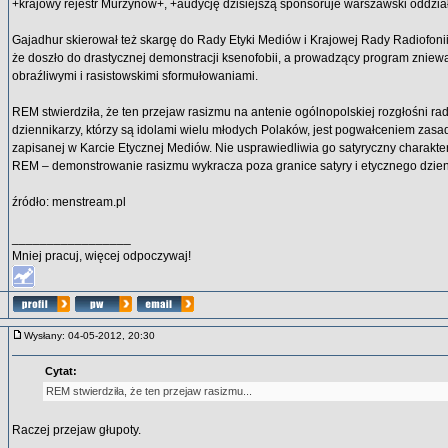
+krajowy rejestr Murzynów+, +audycję dzisiejszą sponsoruje warszawski oddział
Gajadhur skierował też skargę do Rady Etyki Mediów i Krajowej Rady Radiofonii 
że doszło do drastycznej demonstracji ksenofobii, a prowadzący program zniew
obraźliwymi i rasistowskimi sformułowaniami.
REM stwierdziła, że ten przejaw rasizmu na antenie ogólnopolskiej rozgłośni rad
dziennikarzy, którzy są idolami wielu młodych Polaków, jest pogwałceniem zasad
zapisanej w Karcie Etycznej Mediów. Nie usprawiedliwia go satyryczny charakte
REM – demonstrowanie rasizmu wykracza poza granice satyry i etycznego dzien
źródło: menstream.pl
_________________
Mniej pracuj, więcej odpoczywaj!
Wysłany: 04-05-2012, 20:30
Cytat:
REM stwierdziła, że ten przejaw rasizmu...
Raczej przejaw głupoty.