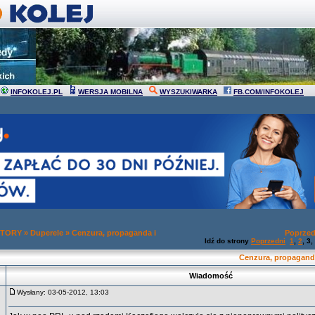
INFOKOLEJ.PL
WERSJA MOBILNA
WYSZUKIWARKA
FB.COM/INFOKOLEJ
 TORY
»
Duperele
»
Cenzura, propaganda i
Poprzed
Idź do strony
Poprzedni
1
,
2
,
3
,
Cenzura, propagand
Wiadomość
Wysłany: 03-05-2012, 13:03