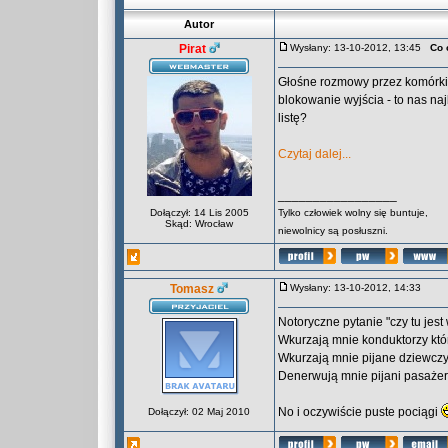
Autor
Pirat
Wysłany: 13-10-2012, 13:45
Co 
Głośne rozmowy przez komórki, 
blokowanie wyjścia - to nas na
listę?
Czytaj dalej...
_________________
Dołączył: 14 Lis 2005
Tylko człowiek wolny się buntuje,
Skąd: Wrocław
niewolnicy są posłuszni.
Tomasz
Wysłany: 13-10-2012, 14:33
Notoryczne pytanie "czy tu jest
Wkurzają mnie konduktorzy któr
Wkurzają mnie pijane dziewczyn
Denerwują mnie pijani pasaże
No i oczywiście puste pociągi
Dołączył: 02 Maj 2010