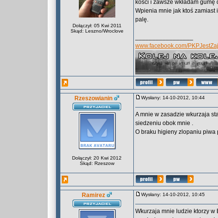
kości i zawsze wkładam gumę do
Wpienia mnie jak ktoś zamiast 
palę.
Dołączył: 05 Kwi 2011
Skąd: Leszno/Wroclove
_________________
www.facebook.com/PKPJestZaj
Rzeszowianin
Wysłany: 14-10-2012, 10:44
A mnie w zasadzie wkurzaja star
siedzeniu obok mnie .
O braku higieny zlopaniu piwa
Dołączył: 20 Kwi 2012
Skąd: Rzeszow
Ramirez
Wysłany: 14-10-2012, 10:45
Wkurzaja mnie ludzie ktorzy w 