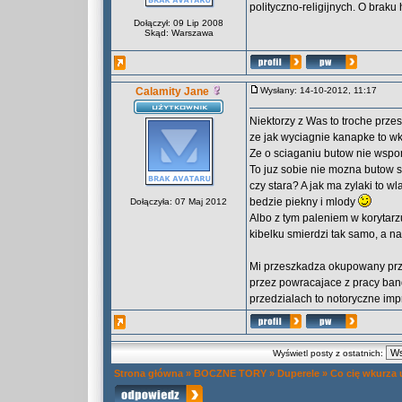
polityczno-religijnych. O bra
Dołączył: 09 Lip 2008
Skąd: Warszawa
Calamity Jane
Wysłany: 14-10-2012, 11:17
Niektorzy z Was to troche prze
ze jak wyciagnie kanapke to 
Ze o sciaganiu butow nie wsp
To juz sobie nie mozna butow s
czy stara? A jak ma zylaki to 
bedzie piekny i mlody
Dołączyła: 07 Maj 2012
Albo z tym paleniem w korytarzu
kibelku smierdzi tak samo, a n
Mi przeszkadza okupowany prz
przez powracajace z pracy ban
przedzialach to notoryczne imp
Wyświetl posty z ostatnich:
Strona główna
»
BOCZNE TORY
»
Duperele
»
Co cię wkurza