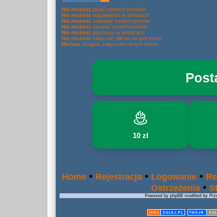
Nie możesz
pisać nowych tematów
Nie możesz
odpowiadać w tematach
Nie możesz
zmieniać swoich postów
Nie możesz
usuwać swoich postów
Nie możesz
głosować w ankietach
Nie możesz
załączać plików na tym forum
Możesz
ściągać załączniki na tym forum
Post
10 zł
•
•
•
Home
Rejestracja
Logowanie
Re
•
Ostrzeżenia
S
Powered by phpBB modified by Prze