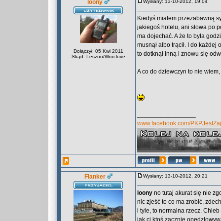
loony
Wysłany: 13-10-2012, 19:04
Kiedyś miałem przezabawną syt
jakiegoś hotelu, ani słowa po 
ma dojechać. A że to była godzi
musnął albo trącił. I do każdej
Dołączył: 05 Kwi 2011
to dotknął inną i znowu się od
Skąd: Leszno/Wroclove
A co do dziewczyn to nie wiem,
_________________
www.facebook.com/PKPJestZaj
Flanker
Wysłany: 13-10-2012, 20:21
loony
no tutaj akurat się nie zg
nic zjeść to co ma zrobić, zdec
i tyle, to normalna rzecz. Chleb
jak ci ktoś zacznie opędzlowyw