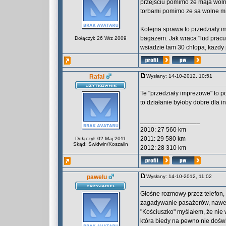
przejsciu pomimo ze maja woln
torbami pomimo ze sa wolne miej
Kolejna sprawa to przedzialy i
bagazem. Jak wraca "lud pracuj
Dołączył: 26 Wrz 2009
wsiadzie tam 30 chlopa, kazdy 
Rafał
Wysłany: 14-10-2012, 10:51
Te "przedziały imprezowe" to po
to działanie byłoby dobre dla 
_________________
2010: 27 560 km
2011: 29 580 km
Dołączył: 02 Maj 2011
Skąd: Świdwin/Koszalin
2012: 28 310 km
pawelu
Wysłany: 14-10-2012, 11:02
Głośne rozmowy przez telefon, 
zagadywanie pasażerów, nawet 
"Kościuszko" myślałem, że nie 
która biedy na pewno nie dośw