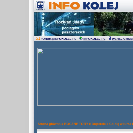
FORUM
@
INFOKOLEJ.PL
INFOKOLEJ.PL
WERSJA MOB
Strona główna
»
BOCZNE TORY
»
Duperele
»
Co cię wkurza