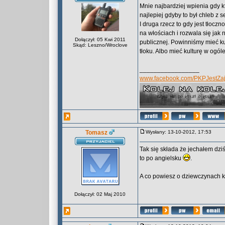
Mnie najbardziej wpienia gdy k
najlepiej gdyby to był chleb z s
I druga rzecz to gdy jest tłoczn
na włościach i rozwala się ja
Dołączył: 05 Kwi 2011
publicznej. Powinniśmy mieć ku
Skąd: Leszno/Wroclove
tłoku. Albo mieć kulturę w ogóle.
_________________
www.facebook.com/PKPJestZaj
Tomasz
Wysłany: 13-10-2012, 17:53
Tak się składa że jechałem dzi
to po angielsku
.
A co powiesz o dziewczynach k
Dołączył: 02 Maj 2010