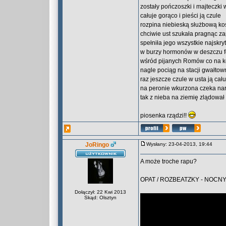
zostały pończoszki i majteczki 
całuje gorąco i pieści ją czule
rozpina niebieską służbową ko
chciwie ust szukała pragnąc z
spełniła jego wszystkie najskr
w burzy hormonów w deszczu
wśród pijanych Romów co na kor
nagle pociąg na stacji gwałto
raz jeszcze czule w usta ją cału
na peronie wkurzona czeka na
tak z nieba na ziemię zlądował
piosenka rządzi!!
JoRingo
Wysłany: 23-04-2013, 19:44
A może troche rapu?
OPAT / ROZBEATZKY - NOCN
Dołączył: 22 Kwi 2013
Skąd: Olsztyn