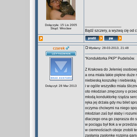
_________________
Dołączyła: 15 Lis 2005
Skąd: Wrocław
Bądź szczery, a wyzwą cię od 
czarek
Wysłany: 28-03-2013, 21:48
"Konduktorka PKP" Pudelsów.
Z Krakowa do Jeleniej osobowy
a ona miała takie piękne duże 
niebieską koszulkę i niebieską
i w ogóle wszystko miała śliczn
Dołączył: 28 Mar 2013
oto młodzian zmęczony o przedz
młodą konduktorkę rządza ser
ręka jej drżała gdy mu bilet sp
oczyma chciwymi na niego spoj
młodzian zaś był słaby i rozum
dlaczego ona go zaprasza do 
w pociągu był tłok a w przedzi
w ciemnościach oboje zrobili t
zasłania zasłonkę rozpina gar