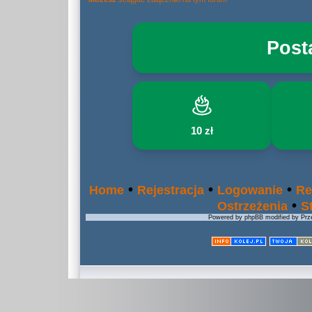
Post
10 zł
•
•
•
Home
Rejestracja
Logowanie
Re
•
Ostrzeżenia
S
Powered by phpBB modified by Prze