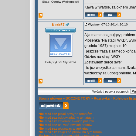
_________________
Skąd: Ostrów Wielkopolski
Kawa w Warsie, za oknem umyka
Kerk57
Wysłany: 07-10-2014, 20:10
A ja mam następujący problem:
Piosenka "Na stacji WKD", wy
grudnia 1987) miejsce 10.
I jeszcze fraza z samego końca
Gdzieś na stacji WKD
Zostawiłem serce swe"
Dołączył: 25 Sty 2014
I to juz wszystko co mam. Szuka
wdzięczny za udostępnienie. M
Wyświetl posty z ostatnich:
Strona główna
»
BOCZNE TORY
»
Rozrywka
»
Kolejowa list
Nie możesz
pisać nowych tematów
Nie możesz
odpowiadać w tematach
Nie możesz
zmieniać swoich postów
Nie możesz
usuwać swoich postów
Nie możesz
głosować w ankietach
Nie możesz
załączać plików na tym forum
Możesz
ściągać załączniki na tym forum