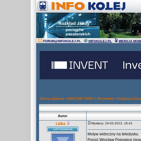
FORUM
@
INFOKOLEJ.PL
INFOKOLEJ.PL
WERSJA MOB
Strona główna
»
BOCZNE TORY
»
Rozrywka
»
Kolejowa list
Autor
Lidka
Wysłany: 24-02-2013, 16:41
Motyw widoczny na teledysku.
Ponoć Wrocław Popowice (praw