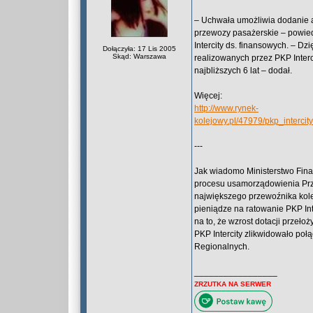
– Uchwała umożliwia dodanie 
przewozy pasażerskie – powie
Intercity ds. finansowych. – 
Dołączyła: 17 Lis 2005
Skąd: Warszawa
realizowanych przez PKP Interci
najbliższych 6 lat – dodał.
Więcej:
http://www.rynek-
kolejowy.pl/47979/pkp_interc
---
Jak wiadomo Ministerstwo Fin
procesu usamorządowienia Prz
największego przewoźnika kol
pieniądze na ratowanie PKP Inte
na to, że wzrost dotacji przeł
PKP Intercity zlikwidowało po
Regionalnych.
_________________
ZRZUTKA NA SERWER