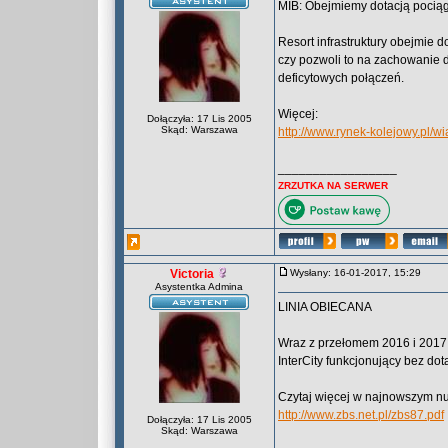
MIB: Obejmiemy dotacją pocią
Resort infrastruktury obejmie 
czy pozwoli to na zachowanie d
deficytowych połączeń.
Więcej:
Dołączyła: 17 Lis 2005
Skąd: Warszawa
http://www.rynek-kolejowy.pl/
_________________
ZRZUTKA NA SERWER
Victoria
Wysłany: 16-01-2017, 15:29
Asystentka Admina
LINIA OBIECANA
Wraz z przełomem 2016 i 2017 r
InterCity funkcjonujący bez dota
Czytaj więcej w najnowszym n
http://www.zbs.net.pl/zbs87.pdf
Dołączyła: 17 Lis 2005
Skąd: Warszawa