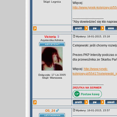
Skąd: Legnica
Więcej:
http://www.rynek-kolejowy.pl/5
_________________
"Aby dowiedzieć się kto naprawd
Victoria
Wysłany: 16-01-2015, 15:16
Asystentka Admina
Celejewski: jeśli chcemy rozwi
Prezes PKP Intercity podczas ob
dla przewoźnika ze Skarbu Pańs
Więcej:
http://www.rynek-
kolejowy.pl/55417/celejewski
Dołączyła: 17 Lis 2005
Skąd: Warszawa
_________________
ZRZUTKA NA SERWER
OS_24
Wysłany: 16-01-2015, 15:57