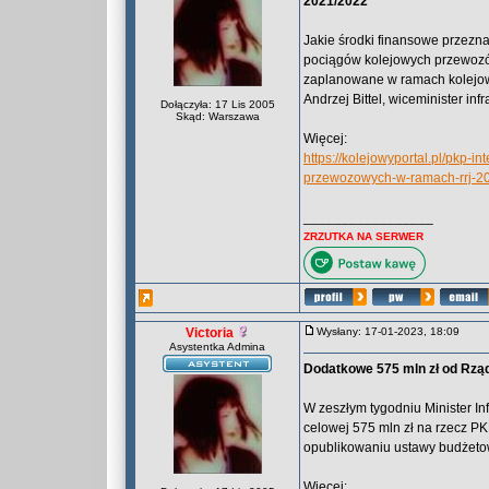
2021/2022
Jakie środki finansowe przezna
pociągów kolejowych przewozó
zaplanowane w ramach kolejow
Andrzej Bittel, wiceminister in
Dołączyła: 17 Lis 2005
Skąd: Warszawa
Więcej:
https://kolejowyportal.pl/pkp-i
przewozowych-w-ramach-rrj-2
_________________
ZRZUTKA NA SERWER
Victoria
Wysłany: 17-01-2023, 18:09
Asystentka Admina
Dodatkowe 575 mln zł od Rząd
W zeszłym tygodniu Minister In
celowej 575 mln zł na rzecz PK
opublikowaniu ustawy budżeto
Więcej: