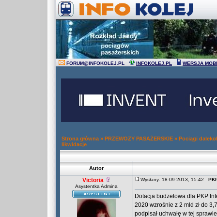
FORUM
@
INFOKOLEJ.PL
INFOKOLEJ.PL
WERSJA MOB
Strona główna
»
PRZEWOZY PASAŻERSKIE
»
Pociągi daleko
likwidacje
Autor
Victoria
Wysłany: 18-09-2013, 15:42
PKP
Asystentka Admina
Dotacja budżetowa dla PKP In
2020 wzrośnie z 2 mld zł do 3,
podpisał uchwałę w tej sprawie