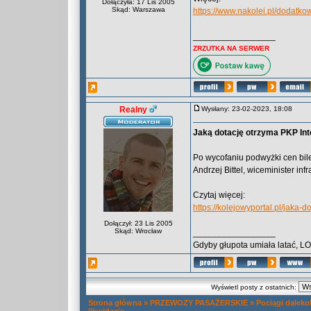
Dołączyła: 17 Lis 2005
Skąd: Warszawa
https://www.nakolei.pl/dodatko
_________________
ZRZUTKA NA SERWER
Realny
Wysłany: 23-02-2023, 18:08
Jaką dotację otrzyma PKP Inte
Po wycofaniu podwyżki cen bil
Andrzej Bittel, wiceminister in
Czytaj więcej:
https://kolejowyportal.pl/jaka-d
Dołączył: 23 Lis 2005
Skąd: Wrocław
_________________
Gdyby głupota umiała latać, L
Wyświetl posty z ostatnich:
Strona główna
»
PRZEWOZY PASAŻERSKIE
»
Pociągi daleko