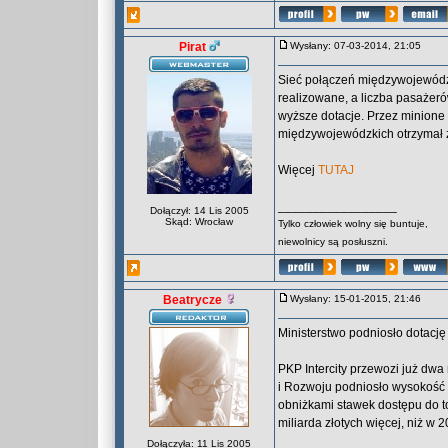
Pirat
Wysłany: 07-03-2014, 21:05
Sieć połączeń międzywojewódzk
realizowane, a liczba pasażeró
wyższe dotacje. Przez minione
międzywojewódzkich otrzymał z
Więcej
TUTAJ
_________________
Dołączył: 14 Lis 2005
Skąd: Wrocław
Tylko człowiek wolny się buntuje,
niewolnicy są posłuszni.
Beatrycze
Wysłany: 15-01-2015, 21:46
Ministerstwo podniosło dotację 
PKP Intercity przewozi już dwa 
i Rozwoju podniosło wysokość d
obniżkami stawek dostępu do to
miliarda złotych więcej, niż w 
Dołączyła: 11 Lis 2005