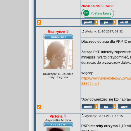
_________________
ZRZUTKA NA SERWER
Beatrycze
Wysłany: 11-10-2017, 08:32
Dlaczego dotacja dla PKP IC g
Zarząd PKP Intercity zapowiad
mniejsze. Warto przypomnieć, ż
dorzucać do przewozów daleko
Więcej:
Dołączyła: 11 Lis 2005
Skąd: Legnica
http://www.rynek-kolejowy.pl/
83869.html
_________________
"Aby dowiedzieć się kto naprawd
Victoria
Wysłany: 03-11-2021, 15:15
Asystentka Admina
PKP Intercity otrzyma 1,19 m