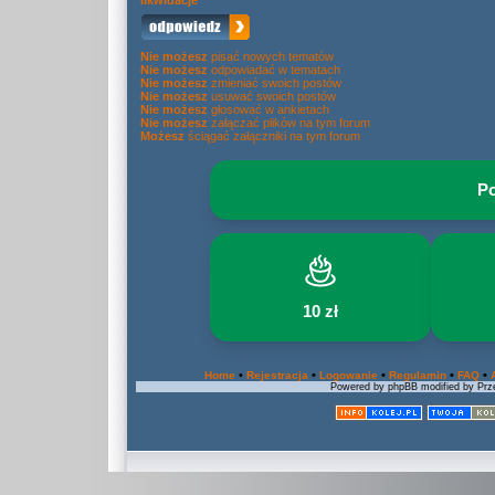
likwidacje
Nie możesz
pisać nowych tematów
Nie możesz
odpowiadać w tematach
Nie możesz
zmieniać swoich postów
Nie możesz
usuwać swoich postów
Nie możesz
głosować w ankietach
Nie możesz
załączać plików na tym forum
Możesz
ściągać załączniki na tym forum
Po
10 zł
•
•
•
•
•
Home
Rejestracja
Logowanie
Regulamin
FAQ
Powered by phpBB modified by Prze