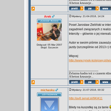
A beton kruszeje...
Arek
Wysłany: 21-04-2016, 14:24
Poseł Jarosław Zieliński w inte
zagadnień związanych z realiz
Intercity – głównie o jej nierea
Autor w swoim piśmie zauważył,
Dołączył: 05 Mar 2007
jazdy (szczególnie od 2013 r.
Skąd: Szczecin
Więcej:
http://www.rynek-kolejowy.pl/
_________________
Żelazna kadra też z czasem rdz
A beton kruszeje...
michasku
Wysłany: 21-07-2016, 00:32
http://av8.senat.pl/9KI411
Bilety na kuszetkę są za tanie