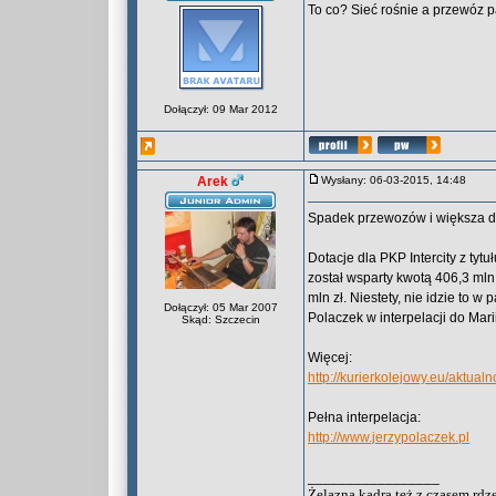
To co? Sieć rośnie a przewóz
Dołączył: 09 Mar 2012
Arek
Wysłany: 06-03-2015, 14:48
Spadek przewozów i większa d
Dotacje dla PKP Intercity z tyt
został wsparty kwotą 406,3 mln 
mln zł. Niestety, nie idzie to 
Dołączył: 05 Mar 2007
Polaczek w interpelacji do Marii
Skąd: Szczecin
Więcej:
http://kurierkolejowy.eu/aktua
Pełna interpelacja:
http://www.jerzypolaczek.pl
_________________
Żelazna kadra też z czasem rdz