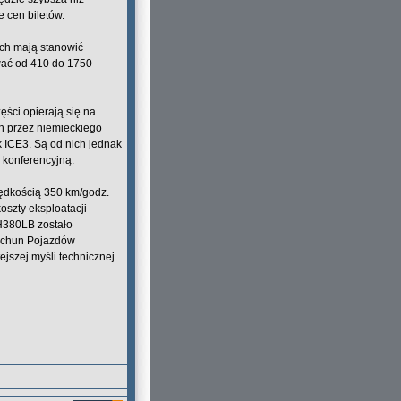
e cen biletów.
nich mają stanowić
ować od 410 do 1750
ści opierają się na
h przez niemieckiego
 ICE3. Są od nich jednak
 konferencyjną.
rędkością 350 km/godz.
oszty eksploatacji
H380LB zostało
ngchun Pojazdów
szej myśli technicznej.