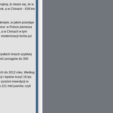
ghaj, to okaże się, że w
rok, a w Chinach - 439 km
tempie, w jakim powstaje
nice: w Polsce pierwsza
w, a w Chinach w tym
modernizacji torów już
stkich liniach szybkiej
kość pociągów do 300
wych do 2012 roku. Według
 i będzie liczyć 16 tys.
 poziom inwestycji w
 221 mld juanów, czyli