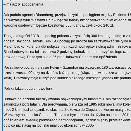
– ma już 6 lat opóźnienia.
Jak podała agencja Bloomberg, przejazd szybkim pociągiem między Pekinem 
najważniejszymi miastami Chin – będzie tańszy niż oczekiwano: bilet w jedną s
wagonie osobowym będzie kosztować 555 juanów, czyli około 240 zł.
Trasę o długości 1318 km pociąg pokona z szybkością 300 km na godzinę, a zaj
godzin. Jak podał serwis CNN GO, pociąg po drodze ma zatrzymywać się tylko na
Ma on być konkurencją dla połączeń lotniczych pomiędzy stolicą administracyjną
Standardowy lot na tej trasie trwa 2 godziny, jednak trzeba doliczyć do tego czas
oraz odprawę. Poza tym około 25 proc. lotów w Chinach ma opóźnienia.
Początkowo pociąg na trasie Pekin – Szanghaj ma przewozić 180 tys. pasażerów 
częstotliwością 90 razy na dzień w każdą stronę (włączając w to także wolniejsz
km/h). Przewozy mają ruszyć pod koniec bieżącego miesiąca, jednak nie podano
Polska także buduje nowe tory...
Budowa połączenia między dwoma najważniejszymi miastami Chin rozpoczęła si
zakończyła po 3 latach. Dla porównania, pierwsza od 1985 roku nowa linia kol
mieć 2 km – jest to łącznik ze stacji na Służewcu do Okęcia, po którym mają jeźd
Warszawy na lotnisko Chopina. Trasa ma być oddana do użytku na jesieni 2011 r
opóźnieniem. Według pierwszego harmonogramu, łącznik między przystankiem
gotową już stacją na lotnisku miał być ukończony w 2005 r.