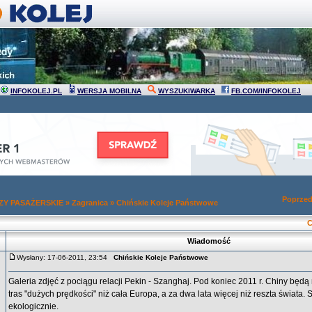
INFOKOLEJ.PL
WERSJA MOBILNA
WYSZUKIWARKA
FB.COM/INFOKOLEJ
Poprzed
Y PASAŻERSKIE
»
Zagranica
»
Chińskie Koleje Państwowe
C
Wiadomość
Wysłany: 17-06-2011, 23:54
Chińskie Koleje Państwowe
Galeria zdjęć z pociągu relacji Pekin - Szanghaj. Pod koniec 2011 r. Chiny będą
tras "dużych prędkości" niż cała Europa, a za dwa lata więcej niż reszta świata. S
ekologicznie.