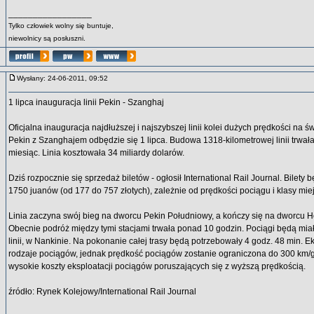
_________________
Tylko człowiek wolny się buntuje,
niewolnicy są posłuszni.
Wysłany: 24-06-2011, 09:52
1 lipca inauguracja linii Pekin - Szanghaj
Oficjalna inauguracja najdłuższej i najszybszej linii kolei dużych prędkości na św
Pekin z Szanghajem odbędzie się 1 lipca. Budowa 1318-kilometrowej linii trwała 
miesiąc. Linia kosztowała 34 miliardy dolarów.
Dziś rozpocznie się sprzedaż biletów - ogłosił International Rail Journal. Bilet
1750 juanów (od 177 do 757 złotych), zależnie od prędkości pociągu i klasy mie
Linia zaczyna swój bieg na dworcu Pekin Południowy, a kończy się na dworcu 
Obecnie podróż między tymi stacjami trwała ponad 10 godzin. Pociągi będą miały
linii, w Nankinie. Na pokonanie całej trasy będą potrzebowały 4 godz. 48 min.
rodzaje pociągów, jednak prędkość pociągów zostanie ograniczona do 300 km/g
wysokie koszty eksploatacji pociągów poruszających się z wyższą prędkością.
źródło: Rynek Kolejowy/International Rail Journal