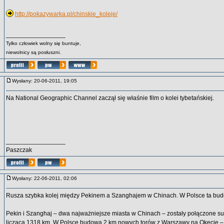
http://pokazywarka.pl/chinskie_koleje/
_________________
Tylko człowiek wolny się buntuje,
niewolnicy są posłuszni.
Wysłany: 20-06-2011, 19:05
Na National Geographic Channel zaczął się właśnie film o kolei tybetańskiej.
_________________
Paszczak
Wysłany: 22-06-2011, 02:06
Rusza szybka kolej między Pekinem a Szanghajem w Chinach. W Polsce ta budo
Pekin i Szanghaj – dwa najważniejsze miasta w Chinach – zostały połączone su
liczącą 1318 km. W Polsce budowa 2 km nowych torów z Warszawy na Okęcie –