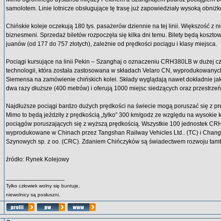
samolotem. Linie lotnicze obsługujące tę trasę już zapowiedziały wysoką obniżk
Chińskie koleje oczekują 180 tys. pasażerów dziennie na tej linii. Większość z 
biznesmeni. Sprzedaż biletów rozpoczęła się kilka dni temu. Bilety będą koszt
juanów (od 177 do 757 złotych), zależnie od prędkości pociągu i klasy miejsca.
Pociągi kursujące na linii Pekin – Szanghaj o oznaczeniu CRH380LB w dużej czę
technologii, która została zastosowana w składach Velaro CN, wyprodukowanyc
Siemensa na zamówienie chińskich kolei. Składy wyglądają nawet dokładnie jak
dwa razy dłuższe (400 metrów) i oferują 1000 miejsc siedzących oraz przestrzeń
Najdłuższe pociągi bardzo dużych prędkości na świecie mogą poruszać się z p
Mimo to będą jeździły z prędkością „tylko” 300 km/godz ze względu na wysokie k
pociągów poruszających się z wyższą prędkością. Wszystkie 100 jednostek CR
wyprodukowane w Chinach przez Tangshan Railway Vehicles Ltd.. (TC) i Cha
Szynowych sp. z oo. (CRC). Zdaniem Chińczyków są świadectwem rozwoju tamtej
źródło: Rynek Kolejowy
_________________
Tylko człowiek wolny się buntuje,
niewolnicy są posłuszni.