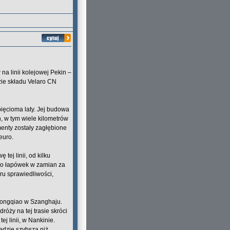
a linii kolejowej Pekin –
ie składu Velaro CN
pięcioma laty. Jej budowa
n, w tym wiele kilometrów
menty zostały zagłębione
euro.
tej linii, od kilku
uro łapówek w zamian za
ru sprawiedliwości,
Hongqiao w Szanghaju.
óży na tej trasie skróci
ej linii, w Nankinie.
dzie szybsza niż