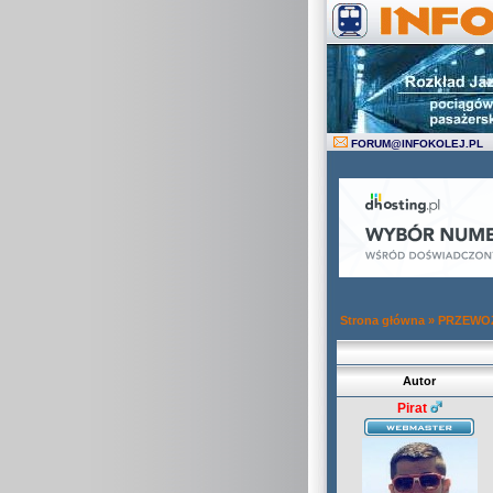
FORUM
@
INFOKOLEJ.PL
Strona główna
»
PRZEWOZ
Autor
Pirat