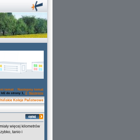
ni temat
Następny temat
::
Idź do strony
1
,
2
Następny
hińskie Koleje Państwowe
 miały więcej kilometrów
zybko, tanio i