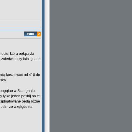
iecie, która połączyła
zaledwie trzy lata i jeden
y będą kosztować od 410 do
jsca.
Hongqiao w Szanghaju.
 tylko jeden postój na tej
 Eksploatowane będą różne
odz., ze względu na