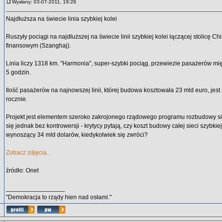
Wysłany: 03-07-2011, 19:26
Najdłuższa na świecie linia szybkiej kolei
Ruszyły pociągi na najdłuższej na świecie linii szybkiej kolei łączącej stolicę Ch
finansowym (Szanghaj).
Linia liczy 1318 km. "Harmonia", super-szybki pociąg, przewiezie pasażerów mi
5 godzin.
Ilość pasażerów na najnowszej linii, której budowa kosztowała 23 mld euro, je
rocznie.
Projekt jest elementem szeroko zakrojonego rządowego programu rozbudowy sie
się jednak bez kontrowersji - krytycy pytają, czy koszt budowy całej sieci szybkie
wynoszący 34 mld dolarów, kiedykolwiek się zwróci?
Zobacz zdjęcia...
źródło: Onet
_________________
"Demokracja to rządy hien nad osłami."