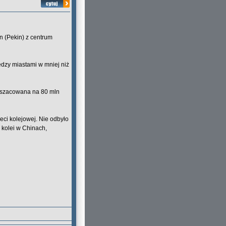
in (Pekin) z centrum
ędzy miastami w mniej niż
st szacowana na 80 mln
ci kolejowej. Nie odbyło
j kolei w Chinach,