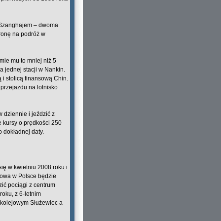
i Szanghajem – dwoma
tronę na podróż w
mie mu to mniej niż 5
 jednej stacji w Nankin.
 i stolicą finansową Chin.
 przejazdu na lotnisko
dziennie i jeździć z
e kursy o prędkości 250
 dokładnej daty.
ę w kwietniu 2008 roku i
ejowa w Polsce będzie
zić pociągi z centrum
oku, z 6-letnim
 kolejowym Służewiec a