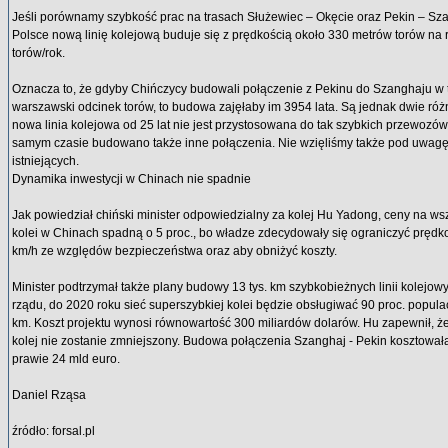
Jeśli porównamy szybkość prac na trasach Służewiec – Okęcie oraz Pekin – Szan
Polsce nową linię kolejową buduje się z prędkością około 330 metrów torów na 
torów/rok.
Oznacza to, że gdyby Chińczycy budowali połączenie z Pekinu do Szanghaju w 
warszawski odcinek torów, to budowa zajęłaby im 3954 lata. Są jednak dwie róż
nowa linia kolejowa od 25 lat nie jest przystosowana do tak szybkich przewozó
samym czasie budowano także inne połączenia. Nie wzięliśmy także pod uwagę 
istniejących.
Dynamika inwestycji w Chinach nie spadnie
Jak powiedział chiński minister odpowiedzialny za kolej Hu Yadong, ceny na wszy
kolei w Chinach spadną o 5 proc., bo władze zdecydowały się ograniczyć pręd
km/h ze względów bezpieczeństwa oraz aby obniżyć koszty.
Minister podtrzymał także plany budowy 13 tys. km szybkobieżnych linii kolejo
rządu, do 2020 roku sieć superszybkiej kolei będzie obsługiwać 90 proc. populacji
km. Koszt projektu wynosi równowartość 300 miliardów dolarów. Hu zapewnił, że
kolej nie zostanie zmniejszony. Budowa połączenia Szanghaj - Pekin kosztowała
prawie 24 mld euro.
Daniel Rząsa
źródło: forsal.pl