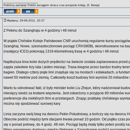
_________________
Podróżny pamiętaj! Podróż pociągiem skraca czas przejazdu koleją. (S. Bareja)
Wysłany: 29-06-2011, 20:27
Z Pekinu do Szanghaju w 4 godziny i 48 minut
W piątek Chińskie Koleje Państwowe CNR uruchomią regularne kursy pociągów n
Szanghaj. Nowe, szesnastoczłonowe pociągi CRH380BL skonstruowane na baz
(następcy ICE3) pokonają 1318-kilometrową trasę w 4 godziny i 48 minut.
Najdłuższa linia kolei dużych prędkości na świecie została zaplanowana przed 
zajęła zaledwie trzy lata i jeden miesiąc. Trasa biegnie przez bardzo trudny tere
bagien. Dlatego cztery piąte linii znajduje się na mostach i estakadach, a funda
nawet 50 metrów pod ziemią. Całkowity koszt budowy linii wyniósł 20 miliardów 
Warto tu odnotować fakt, iż były minister kolei Liu Zhijun, który nadzorował budowę 
miesięcy siedzi za kratami więzienia. Jest oskarżony o przyjęcie 80 milionów e
preferencje dla niektórych firm w przetargach. Znając praktykę chińskiego wymia
można się spodziewać surowej kary.
Linia zaczyna swój bieg na dworcu Pekin Południowy, a kończy się na dworcu 
Obecnie podróż między tymi stacjami trwała ponad 10 godzin. Od piątku czas podr
się o ponad połowę, do 4 godz. 48 min. Pociągi będą miały tylko jeden postój na t
Mimo ogromnego dystansu między Pekinem a Szanghajem podróż pociągiem bę