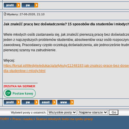
Wysłany: 27-06-2026, 21:10
Jak znaleźć pracę bez doświadczenia? 15 sposobów dla studentów i młodyc
Wiele młodych osób zastanawia się, jak znaleźć pierwszą pracę bez doświadc
jeden z najczęstszych problemów studentów, absolwentów oraz osób rozpoczyn
zawodową. Pracodawcy często oczekują doświadczenia, ale jednocześnie trudn
pierwszej szansy na zatrudnienie.
Więcej:
https://forsal.pl/lifestyle/edukacja/artykuly/11248183,jak-znalezc-prace-bez-d
dla-studentow-i-mlody.html
_________________
ZRZUTKA NA SERWER
Wyświetl posty z ostatnich:
 TORY
»
Praca i nauka
»
Szanse młodych ludzi na rynku pracy