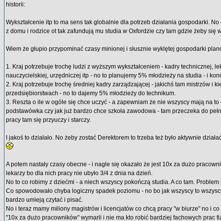
historii:
Wykształcenie itp to ma sens tak globalnie dla potrzeb działania gospodarki. No 
z domu i rodzice ot tak zafundują mu studia w Oxfordzie czy tam gdzie żeby się w
Wiem że głupio przypominać czasy minionej i słusznie wyklętej gospodarki planow
1. Kraj potrzebuje trochę ludzi z wyższym wykształceniem - kadry technicznej, le
nauczycielskiej, urzędniczej itp - no to planujemy 5% młodzieży na studia - i kon
2. Kraj potrzebuje trochę średniej kadry zarządzającej - jakichś tam mistrzów i k
przedsiębiorstwach - no to dajemy 5% młodzieży do technikum.
3. Reszta o ile w ogóle się chce uczyć - a zapewniam że nie wszyscy mają na to o
podstawówka czy jak już bardzo chce szkoła zawodowa - tam przeczeka do pełn
pracy tam się przyuczy i starczy.
I jakoś to działało. No żeby zostać Derektorem to trzeba też było aktywnie działa
A potem nastały czasy obecne - i nagle się okazało że jest 10x za dużo pracow
lekarzy bo dla nich pracy nie ubyło 3/4 z dnia na dzień.
No to co robimy z dziećmi - a niech wszyscy pokończą studia. A co tam. Problem
Co spowodowało chyba logiczny spadek poziomu - no bo jak wszyscy to wszyscy
bardzo umieją czytać i pisać.
No i teraz mamy miliony magistrów i licencjatów co chcą pracy "w biurze" no i co 
"10x za dużo pracowników" wymarli i nie ma kto robić bardziej fachowych prac fi