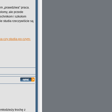
em „prawdziwa” praca.
plomy, ale przede
Technikom i szkołom
ie studia rzeczywiście są
wka-czy-studia-po-czym-
 młodzieży trochę z