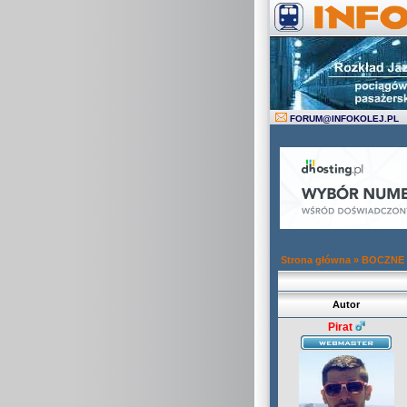
FORUM
@
INFOKOLEJ.PL
Strona główna
»
BOCZNE
Autor
Pirat