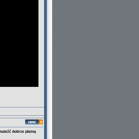
naleźć dobrze płatną