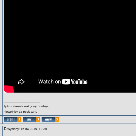
_________________
Tylko człowiek wolny się buntuje,
niewolnicy są posłuszni.
Wysłany: 15-04-2015, 12:30