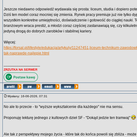
Jeszcze niedawno odpowiedź wydawała się prosta: liceum, studia i dopiero pot
Dziś ten model coraz mocniej się zmienia. Rynek pracy premiuje już nie tylko dy
wszystkim konkretne umiejętności, doświadczenie i gotowość do ciągłej nauki. 
branżowym wraca prestiż, a młodzi coraz częściej zastanawiają się, czy kilkuletn
jedyną drogą do dobrych zarobków i stabilnej kariery.
Więcej:
https://forsal.pl/lifestyle/edukacja/artykuly/11247451,liceum-technikum-zawodo
tak-naprawde-najlepie.html
_________________
ZRZUTKA NA SERWER
Wysłany: 16-06-2026, 07:31
No ale to przecie - to "wyższe wykształcenie dla każdego" nie ma sensu.
Proponuję lekturę jednego z kultowych dzieł SF - "Dokąd jedzie ten tramwaj"
Ale tak z perspektywy mojego życia - które tak do końca powoli się zbliża - może