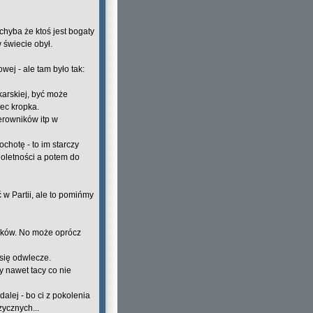
chyba że ktoś jest bogaty
 świecie obył.
ej - ale tam było tak:
karskiej, być może
iec kropka.
ierowników itp w
chotę - to im starczy
oletności a potem do
ć w Partii, ale to pomińmy
ników. No może oprócz
 się odwlecze.
 nawet tacy co nie
dalej - bo ci z pokolenia
zycznych...