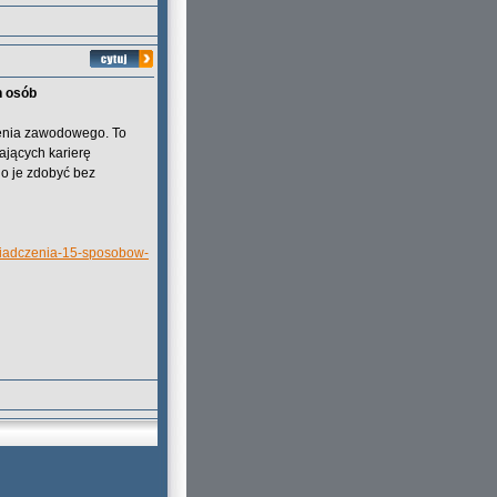
h osób
zenia zawodowego. To
ających karierę
o je zdobyć bez
oswiadczenia-15-sposobow-