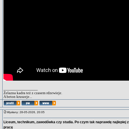
_________________
Żelazna kadra też z czasem rdzewieje.
A beton kruszeje...
Wysłany: 28-05-2026, 20:05
Liceum, technikum, zawodówka czy studia. Po czym tak naprawdę najlepiej z
pracę