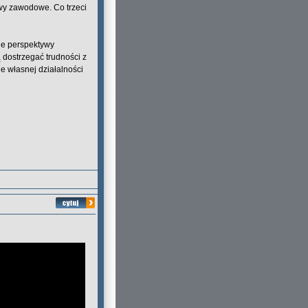
wy zawodowe. Co trzeci
je perspektywy
 dostrzegać trudności z
e własnej działalności