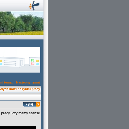
ni temat
Następny temat
::
dych ludzi na rynku pracy
ć pracy i czy mamy szansę