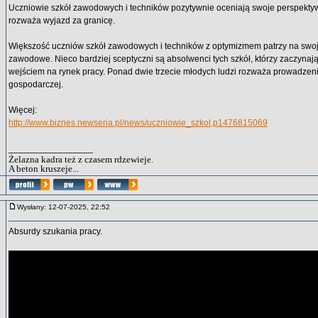
Uczniowie szkół zawodowych i techników pozytywnie oceniają swoje perspekty
rozważa wyjazd za granicę.
Większość uczniów szkół zawodowych i techników z optymizmem patrzy na swo
zawodowe. Nieco bardziej sceptyczni są absolwenci tych szkół, którzy zaczynają
wejściem na rynek pracy. Ponad dwie trzecie młodych ludzi rozważa prowadzeni
gospodarczej.
Więcej:
http://www.biznes.newseria.pl/news/uczniowie_szkol,p1476815069
_________________
Żelazna kadra też z czasem rdzewieje.
A beton kruszeje...
Wysłany: 12-07-2025, 22:52
Absurdy szukania pracy.