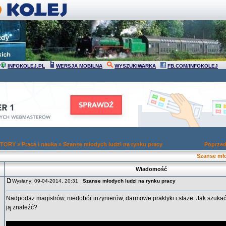
INFOKOLEJ.PL
WERSJA MOBILNA
WYSZUKIWARKA
FB.COM/INFOKOLEJ
 TORY
»
Praca i nauka
»
Szanse młodych ludzi na rynku pracy
Poprzed
Szanse mło
Wiadomość
Wysłany: 09-04-2014, 20:31
Szanse młodych ludzi na rynku pracy
Nadpodaż magistrów, niedobór inżynierów, darmowe praktyki i staże. Jak szuka
ją znaleźć?