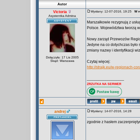
Autor
Victoria
Wysłany: 12-07-2016, 19:25
W r
Asystentka Admina
Marszałkowie rezygnują z usł
Polsce. Województwa tworzą wła
Nowy zarząd Przewozów Regiona
Jedyne na co dotychczas było 
zmiany nazwy i identyfikacji wi
Dołączyła: 17 Lis 2005
Skąd: Warszawa
Czytaj więcej:
http://strajk.eu/w-regionach-c
_________________
ZRZUTKA NA SERWER
andrej
Wysłany: 14-07-2016, 14:28
zgodnie z hasłem zaczerpniętym