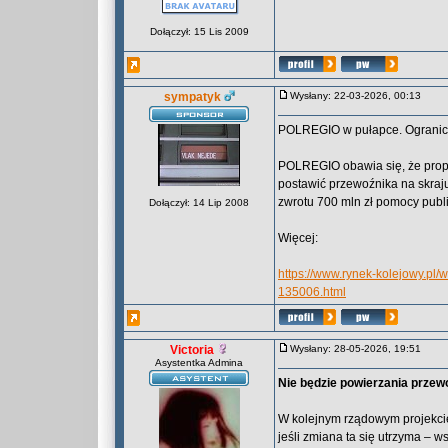
Dołączył: 15 Lis 2009
sympatyk
Wysłany: 22-03-2026, 00:13
POLREGIO w pułapce. Ogranicz
POLREGIO obawia się, że prop
postawić przewoźnika na skraj
zwrotu 700 mln zł pomocy publi
Dołączył: 14 Lip 2008
Więcej:
https://www.rynek-kolejowy.pl/
135006.html
Victoria
Wysłany: 28-05-2026, 19:51
Asystentka Admina
Nie będzie powierzania przew
W kolejnym rządowym projekcie 
jeśli zmiana ta się utrzyma –