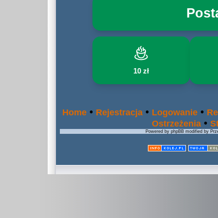
Post
10 zł
•
•
•
Home
Rejestracja
Logowanie
Re
•
Ostrzeżenia
S
Powered by phpBB modified by Prze