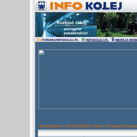
FORUM
@
INFOKOLEJ.PL
INFOKOLEJ.PL
WERSJA MOB
Strona główna
»
AKTUALNOŚCI
»
News
»
W regionach cora