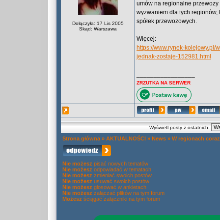
umów na regionalne przewozy 
wyzwaniem dla tych regionów, k
spółek przewozowych.
Dołączyła: 17 Lis 2005
Skąd: Warszawa
Więcej:
https://www.rynek-kolejowy.pl
jednak-zostaje-152981.html
_________________
ZRZUTKA NA SERWER
Wyświetl posty z ostatnich:
Strona główna
»
AKTUALNOŚCI
»
News
»
W regionach cora
Nie możesz
pisać nowych tematów
Nie możesz
odpowiadać w tematach
Nie możesz
zmieniać swoich postów
Nie możesz
usuwać swoich postów
Nie możesz
głosować w ankietach
Nie możesz
załączać plików na tym forum
Możesz
ściągać załączniki na tym forum