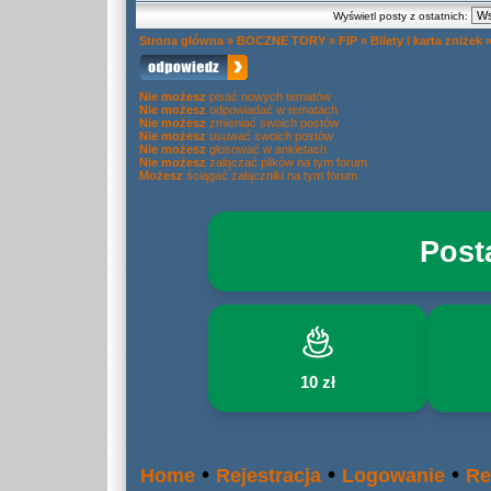
Wyświetl posty z ostatnich:
Strona główna
»
BOCZNE TORY
»
FIP
»
Bilety i karta zniżek
Nie możesz
pisać nowych tematów
Nie możesz
odpowiadać w tematach
Nie możesz
zmieniać swoich postów
Nie możesz
usuwać swoich postów
Nie możesz
głosować w ankietach
Nie możesz
załączać plików na tym forum
Możesz
ściągać załączniki na tym forum
Post
10 zł
•
•
•
Home
Rejestracja
Logowanie
Re