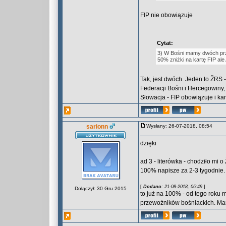
FIP nie obowiązuje
Cytat:
3) W Bośni mamy dwóch prz
50% zniżki na kartę FIP a
Tak, jest dwóch. Jeden to ŽRS 
Federacji Bośni i Hercegowiny, 
Słowacja - FIP obowiązuje i kar
sarionn
Wysłany: 26-07-2018, 08:54
dzięki
ad 3 - literówka - chodziło mi
100% napisze za 2-3 tygodnie.
[
Dodano
: 21-08-2018, 06:49
]
Dołączył: 30 Gru 2015
to już na 100% - od tego roku m
przewoźników bośniackich. Ma