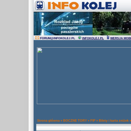
FORUM
@
INFOKOLEJ.PL
INFOKOLEJ.PL
WERSJA MOB
Strona główna
»
BOCZNE TORY
»
FIP
»
Bilety i karta zniżek