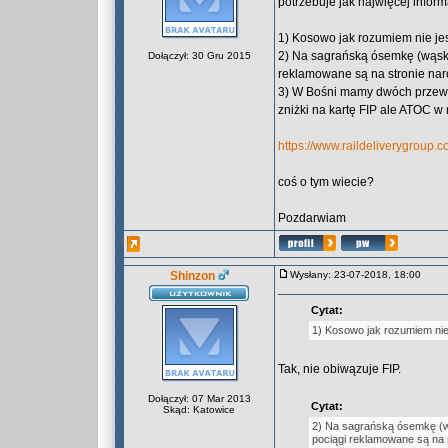
potrzebuje jak najwięcej inform
1) Kosowo jak rozumiem nie jes
2) Na sagrańską ósemkę (wąsko
Dołączył: 30 Gru 2015
reklamowane są na stronie na
3) W Bośni mamy dwóch przewo
zniżki na kartę FIP ale ATOC 
https://www.raildeliverygroup.
coś o tym wiecie?
Pozdarwiam
Shinzon
Wysłany: 23-07-2018, 18:00
Cytat:
1) Kosowo jak rozumiem nie 
Tak, nie obiwązuje FIP.
Dołączył: 07 Mar 2013
Cytat:
Skąd: Katowice
2) Na sagrańską ósemkę (w
pociągi reklamowane są na