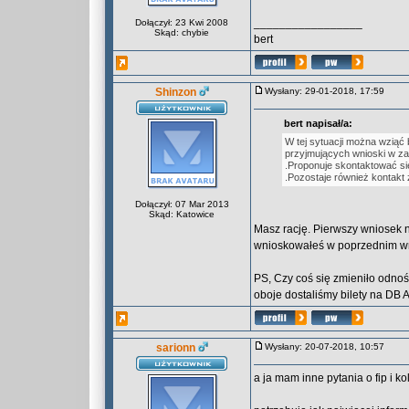
_________________
Dołączył: 23 Kwi 2008
Skąd: chybie
bert
Shinzon
Wysłany: 29-01-2018, 17:59
bert napisał/a:
W tej sytuacji można wziąć 
przyjmujących wnioski w za
.Proponuje skontaktować się
.Pozostaje również kontakt 
Dołączył: 07 Mar 2013
Skąd: Katowice
Masz rację. Pierwszy wniosek na
wnioskowałeś w poprzednim w
PS, Czy coś się zmieniło odno
oboje dostaliśmy bilety na DB 
sarionn
Wysłany: 20-07-2018, 10:57
a ja mam inne pytania o fip i ko