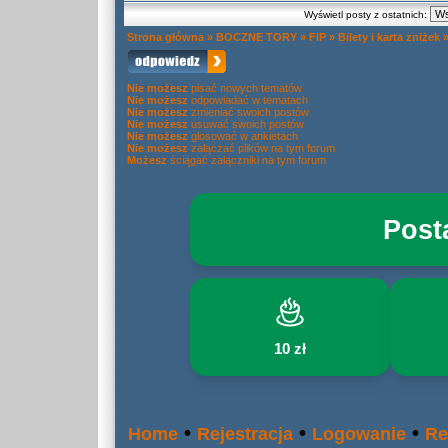
Wyświetl posty z ostatnich:
Strona główna
»
BOCZNE TORY
»
FIP
»
Bilety i karta zniżek
Nie możesz
pisać nowych tematów
Nie możesz
odpowiadać w tematach
Nie możesz
zmieniać swoich postów
Nie możesz
usuwać swoich postów
Nie możesz
głosować w ankietach
Nie możesz
załączać plików na tym forum
Możesz
ściągać załączniki na tym forum
Post
10 zł
•
•
•
Home
Rejestracja
Logowanie
Re