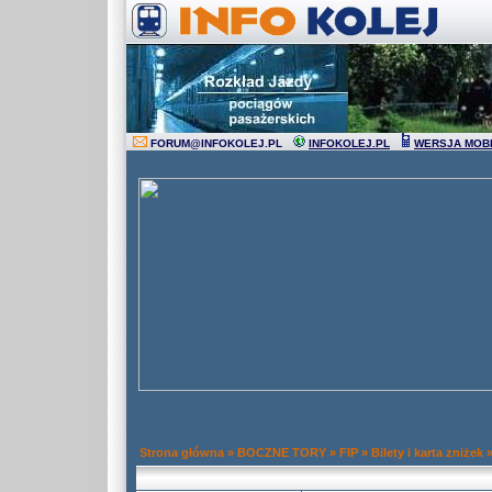
FORUM
@
INFOKOLEJ.PL
INFOKOLEJ.PL
WERSJA MOB
Strona główna
»
BOCZNE TORY
»
FIP
»
Bilety i karta zniżek