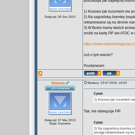
potrzebuje jak najwięcej inform
1) Kosowo jak rozumiem nie jes
2) Na sagrańską ósemkę (wąsko
Dołączył: 30 Gru 2015
reklamowane są na stronie na
3) W Bośni mamy dwóch przewo
zniżki na kartę FIP ale ATOC 
https://www.raildeliverygroup.
coś o tym wiecie?
Pozdarwiam
Shinzon
Wysłany: 23-07-2018, 18:00
Cytat:
1) Kosowo jak rozumiem nie 
Tak, nie obiwązuje FIP.
Dołączył: 07 Mar 2013
Cytat:
Skąd: Katowice
2) Na sagrańską ósemkę (w
pociągi reklamowane są na