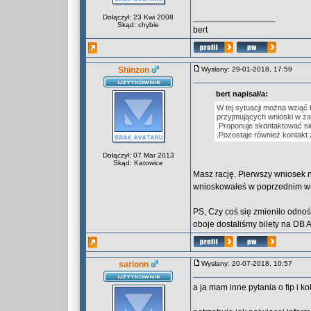
_________________
Dołączył: 23 Kwi 2008
Skąd: chybie
bert
Shinzon
Wysłany: 29-01-2018, 17:59
bert napisał/a:
W tej sytuacji można wziąć 
przyjmujących wnioski w za
.Proponuje skontaktować się
.Pozostaje również kontakt 
Dołączył: 07 Mar 2013
Skąd: Katowice
Masz rację. Pierwszy wniosek na
wnioskowałeś w poprzednim w
PS, Czy coś się zmieniło odno
oboje dostaliśmy bilety na DB 
sarionn
Wysłany: 20-07-2018, 10:57
a ja mam inne pytania o fip i ko