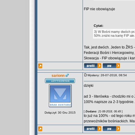
FIP nie obowiązuje
Cytat:
3) W Bośni mamy dwóch prz
50% zniżki na kartę FIP a
Tak, jest dwóch. Jeden to ŽRS 
Federacji Bośni i Hercegowiny, 
Słowacja - FIP obowiązuje i kar
sarionn
Wysłany: 26-07-2018, 08:54
dzięki
ad 3 - literówka - chodziło mi
100% napisze za 2-3 tygodnie.
[
Dodano
: 21-08-2018, 06:49
]
Dołączył: 30 Gru 2015
to już na 100% - od tego roku m
przewoźników bośniackich. Ma