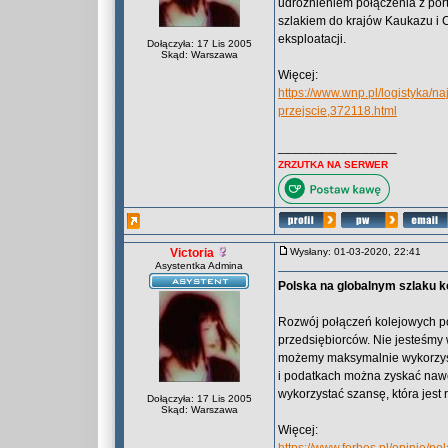
udrożnieniem połączenia z por
szlakiem do krajów Kaukazu i C
eksploatacji.
Dołączyła: 17 Lis 2005
Skąd: Warszawa
Więcej:
https://www.wnp.pl/logistyka/n
przejscie,372118.html
_________________
ZRZUTKA NA SERWER
Victoria
Wysłany: 01-03-2020, 22:41
Asystentka Admina
Polska na globalnym szlaku k
Rozwój połączeń kolejowych po
przedsiębiorców. Nie jesteśmy
możemy maksymalnie wykorzysta
i podatkach można zyskać nawet 
wykorzystać szansę, która jest 
Dołączyła: 17 Lis 2005
Skąd: Warszawa
Więcej: