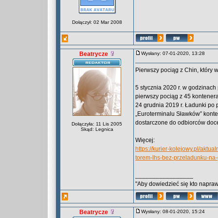
Dołączył: 02 Mar 2008
Beatrycze
Wysłany: 07-01-2020, 13:28
Pierwszy pociąg z Chin, który 
5 stycznia 2020 r. w godzinach
pierwszy pociąg z 45 kontenera
24 grudnia 2019 r. Ładunki po 
„Euroterminalu Sławków” kont
dostarczone do odbiorców docel
Dołączyła: 11 Lis 2005
Skąd: Legnica
Więcej:
https://kurier-kolejowy.pl/aktu
torem-lhs-bez-przeladunku-na-
_________________
"Aby dowiedzieć się kto naprawd
Beatrycze
Wysłany: 08-01-2020, 15:24