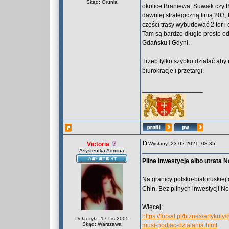
Skąd: Orunia
okolice Braniewa, Suwałk czy 
dawniej strategiczną linią 203,
części trasy wybudować 2 tor i d
Tam są bardzo długie proste od
Gdańsku i Gdyni.
Trzeb tylko szybko działać aby
biurokracje i przetargi.
_________________
Victoria
Wysłany: 23-02-2021, 08:35
Asystentka Admina
Pilne inwestycje albo utrata
Na granicy polsko-białoruskie
Chin. Bez pilnych inwestycji 
Więcej:
https://forsal.pl/biznes/artyk
Dołączyła: 17 Lis 2005
Skąd: Warszawa
musi-podjac-dzialania.html