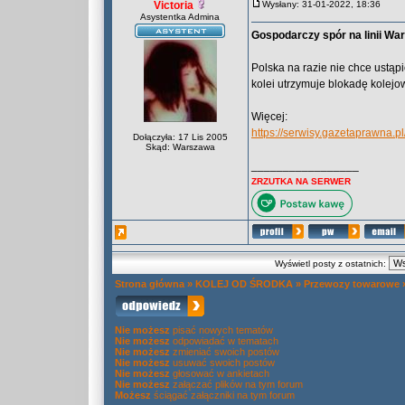
Victoria
Wysłany: 31-01-2022, 18:36
Asystentka Admina
Gospodarczy spór na linii Wa
Polska na razie nie chce ustąpi
kolei utrzymuje blokadę kolejow
Więcej:
https://serwisy.gazetaprawna.pl
Dołączyła: 17 Lis 2005
Skąd: Warszawa
_________________
ZRZUTKA NA SERWER
Wyświetl posty z ostatnich:
Strona główna
»
KOLEJ OD ŚRODKA
»
Przewozy towarowe
Nie możesz
pisać nowych tematów
Nie możesz
odpowiadać w tematach
Nie możesz
zmieniać swoich postów
Nie możesz
usuwać swoich postów
Nie możesz
głosować w ankietach
Nie możesz
załączać plików na tym forum
Możesz
ściągać załączniki na tym forum