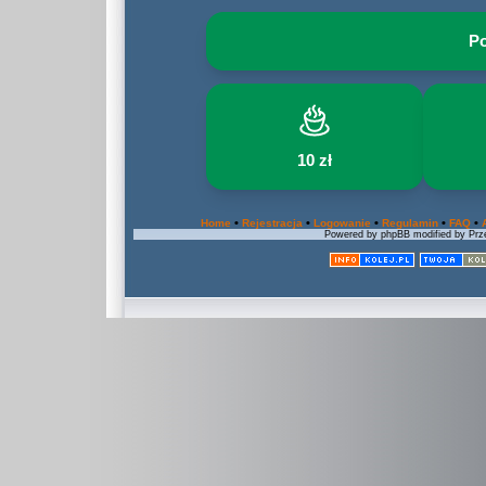
Po
10 zł
•
•
•
•
•
Home
Rejestracja
Logowanie
Regulamin
FAQ
Powered by phpBB modified by Prze