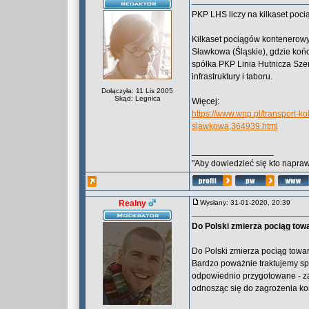
PKP LHS liczy na kilkaset poc
Kilkaset pociągów kontenerow
Sławkowa (Śląskie), gdzie końc
spółka PKP Linia Hutnicza Sze
infrastruktury i taboru.
Dołączyła: 11 Lis 2005
Skąd: Legnica
Więcej:
https://www.wnp.pl/transport-ko
slawkowa,364939.html
_________________
"Aby dowiedzieć się kto naprawd
Realny
Wysłany: 31-01-2020, 20:39
Do Polski zmierza pociąg towa
Do Polski zmierza pociąg towaro
Bardzo poważnie traktujemy spra
odpowiednio przygotowane - z
odnosząc się do zagrożenia kor