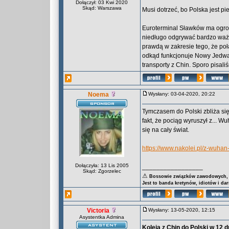
Dołączył: 03 Kwi 2020
Skąd: Warszawa
Musi dotrzeć, bo Polska jest p
Euroterminal Sławków ma ogrom
niedługo odgrywać bardzo ważną
prawdą w zakresie tego, że poł
odkąd funkcjonuje Nowy Jedwab
transporty z Chin. Sporo pisali
Noema
Wysłany: 03-04-2020, 20:22
Tymczasem do Polski zbliża si
fakt, że pociąg wyruszył z... W
się na cały świat.
https://www.nakolei.pl/z-wuha
Dołączyła: 13 Lis 2005
_________________
Skąd: Zgorzelec
⚠
Bossowie związków zawodowych, za
Jest to banda kretynów, idiotów i da
Victoria
Wysłany: 13-05-2020, 12:15
Asystentka Admina
Koleją z Chin do Polski w 12 