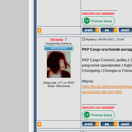
_________________
ZRZUTKA NA SERWER
Victoria
Wysłany: 09-06-2021, 13:44
Asystentka Admina
PKP Cargo uruchomiło pociąg
PKP Cargo Connect, spółka z 
połączenie operatorskie z Kąt
Chongqing i Chengdu w China
Więcej:
Dołączyła: 17 Lis 2005
Skąd: Warszawa
https://forsal.pl/transport/kol
wroclawiem-do-chin.html
_________________
ZRZUTKA NA SERWER