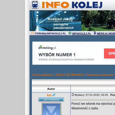
FORUM
@
INFOKOLEJ.PL
INFOKOLEJ.PL
WERSJA MOB
Strona główna
»
KOLEJ OD ŚRODKA
»
Przewozy towarowe
Autor
km
Wysłany: 07-01-2020, 00:40
Poc
Ponoć we wtorek ma wjechać p
Wiadomość z radia.