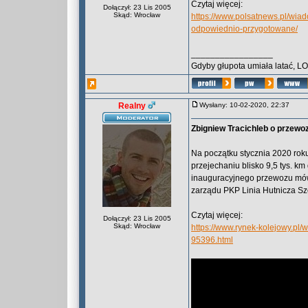
Czytaj więcej:
Dołączył: 23 Lis 2005
Skąd: Wrocław
https://www.polsatnews.pl/wia
odpowiednio-przygotowane/
_________________
Gdyby głupota umiała latać, L
Realny
Wysłany: 10-02-2020, 22:37
Zbigniew Tracichleb o przew
Na początku stycznia 2020 roku
przejechaniu blisko 9,5 tys. k
inauguracyjnego przewozu mów
zarządu PKP Linia Hutnicza Sz
Czytaj więcej:
Dołączył: 23 Lis 2005
Skąd: Wrocław
https://www.rynek-kolejowy.pl
95396.html