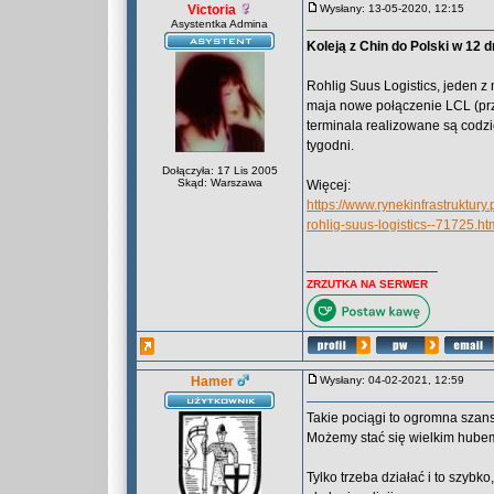
Victoria
Wysłany: 13-05-2020, 12:15
Asystentka Admina
Koleją z Chin do Polski w 12 
Rohlig Suus Logistics, jeden z
maja nowe połączenie LCL (prz
terminala realizowane są codzi
tygodni.
Dołączyła: 17 Lis 2005
Skąd: Warszawa
Więcej:
https://www.rynekinfrastruktur
rohlig-suus-logistics--71725.ht
_________________
ZRZUTKA NA SERWER
Hamer
Wysłany: 04-02-2021, 12:59
Takie pociągi to ogromna szans
Możemy stać się wielkim hube
Tylko trzeba działać i to szyb