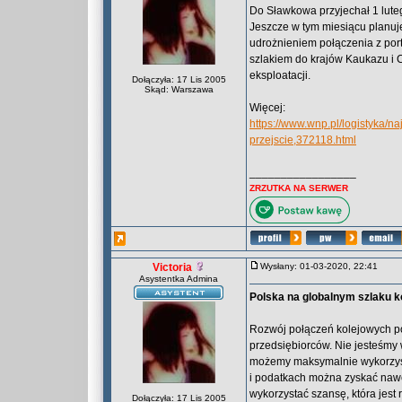
Do Sławkowa przyjechał 1 luteg
Jeszcze w tym miesiącu planuj
udrożnieniem połączenia z por
szlakiem do krajów Kaukazu i C
eksploatacji.
Dołączyła: 17 Lis 2005
Skąd: Warszawa
Więcej:
https://www.wnp.pl/logistyka/n
przejscie,372118.html
_________________
ZRZUTKA NA SERWER
Victoria
Wysłany: 01-03-2020, 22:41
Asystentka Admina
Polska na globalnym szlaku k
Rozwój połączeń kolejowych po
przedsiębiorców. Nie jesteśmy
możemy maksymalnie wykorzysta
i podatkach można zyskać nawet 
wykorzystać szansę, która jest 
Dołączyła: 17 Lis 2005