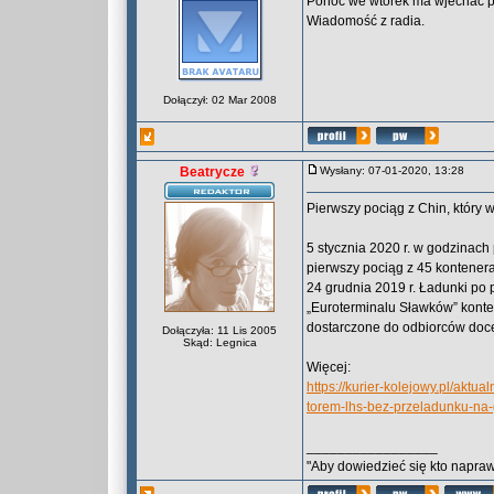
Ponoć we wtorek ma wjechać p
Wiadomość z radia.
Dołączył: 02 Mar 2008
Beatrycze
Wysłany: 07-01-2020, 13:28
Pierwszy pociąg z Chin, który 
5 stycznia 2020 r. w godzinach
pierwszy pociąg z 45 kontenera
24 grudnia 2019 r. Ładunki po 
„Euroterminalu Sławków” kont
dostarczone do odbiorców docel
Dołączyła: 11 Lis 2005
Skąd: Legnica
Więcej:
https://kurier-kolejowy.pl/aktu
torem-lhs-bez-przeladunku-na-
_________________
"Aby dowiedzieć się kto naprawd