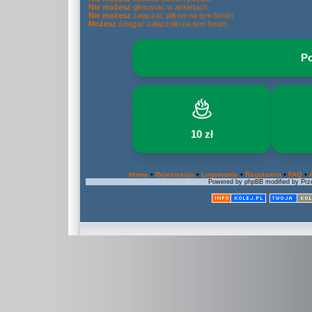
Nie możesz
głosować w ankietach
Nie możesz
załączać plików na tym forum
Możesz
ściągać załączniki na tym forum
Po
10 zł
•
•
•
•
•
Home
Rejestracja
Logowanie
Regulamin
FAQ
Powered by phpBB modified by Prze