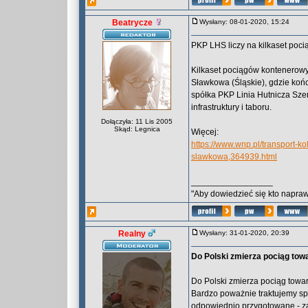
Beatrycze
Wysłany: 08-01-2020, 15:24
PKP LHS liczy na kilkaset poc
Kilkaset pociągów kontenerow
Sławkowa (Śląskie), gdzie końc
spółka PKP Linia Hutnicza Sze
infrastruktury i taboru.
Dołączyła: 11 Lis 2005
Skąd: Legnica
Więcej:
https://www.wnp.pl/transport-ko
slawkowa,364939.html
_________________
"Aby dowiedzieć się kto naprawd
Realny
Wysłany: 31-01-2020, 20:39
Do Polski zmierza pociąg towa
Do Polski zmierza pociąg towaro
Bardzo poważnie traktujemy spra
odpowiednio przygotowane - z