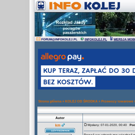
FORUM
@
INFOKOLEJ.PL
INFOKOLEJ.PL
WERSJA MOB
Strona główna
»
KOLEJ OD ŚRODKA
»
Przewozy towarowe
Autor
km
Wysłany: 07-01-2020, 00:40
Poc