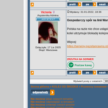
Victoria
Wysłany: 31-01-2022, 18:36
Asystentka Admina
Gospodarczy spór na linii Wa
Polska na razie nie chce ustąpi
kolei utrzymuje blokadę kolejow
Więcej:
https://serwisy.gazetaprawna.pl
Dołączyła: 17 Lis 2005
Skąd: Warszawa
_________________
ZRZUTKA NA SERWER
Wyświetl posty z ostatnich:
Strona główna
»
KOLEJ OD ŚRODKA
»
Przewozy towarowe
Nie możesz
pisać nowych tematów
Nie możesz
odpowiadać w tematach
Nie możesz
zmieniać swoich postów
Nie możesz
usuwać swoich postów