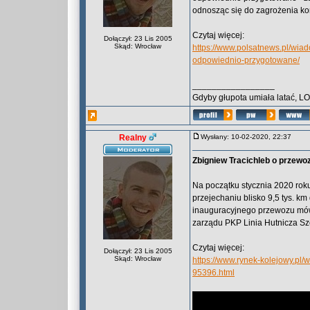
odnosząc się do zagrożenia kor
Czytaj więcej:
Dołączył: 23 Lis 2005
Skąd: Wrocław
https://www.polsatnews.pl/wia
odpowiednio-przygotowane/
_________________
Gdyby głupota umiała latać, L
Realny
Wysłany: 10-02-2020, 22:37
Zbigniew Tracichleb o przew
Na początku stycznia 2020 roku
przejechaniu blisko 9,5 tys. k
inauguracyjnego przewozu mów
zarządu PKP Linia Hutnicza Sz
Czytaj więcej:
Dołączył: 23 Lis 2005
Skąd: Wrocław
https://www.rynek-kolejowy.pl
95396.html