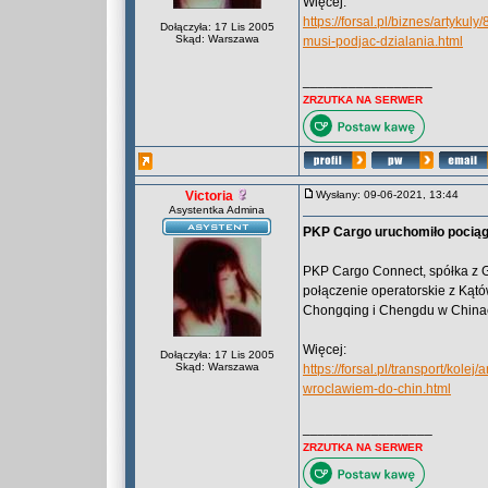
Więcej:
https://forsal.pl/biznes/artyk
Dołączyła: 17 Lis 2005
Skąd: Warszawa
musi-podjac-dzialania.html
_________________
ZRZUTKA NA SERWER
Victoria
Wysłany: 09-06-2021, 13:44
Asystentka Admina
PKP Cargo uruchomiło pociąg
PKP Cargo Connect, spółka z 
połączenie operatorskie z Kąt
Chongqing i Chengdu w China
Więcej:
Dołączyła: 17 Lis 2005
Skąd: Warszawa
https://forsal.pl/transport/kol
wroclawiem-do-chin.html
_________________
ZRZUTKA NA SERWER