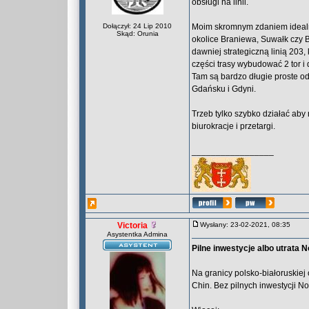
obsługi na linii.
Dołączył: 24 Lip 2010
Moim skromnym zdaniem idealni
Skąd: Orunia
okolice Braniewa, Suwałk czy 
dawniej strategiczną linią 203,
części trasy wybudować 2 tor i d
Tam są bardzo długie proste od
Gdańsku i Gdyni.
Trzeb tylko szybko działać aby
biurokracje i przetargi.
_________________
Victoria
Wysłany: 23-02-2021, 08:35
Asystentka Admina
Pilne inwestycje albo utrata
Na granicy polsko-białoruskie
Chin. Bez pilnych inwestycji 