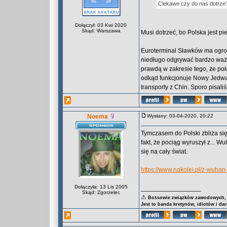
Ciekawe czy do nas dotrze
Dołączył: 03 Kwi 2020
Skąd: Warszawa
Musi dotrzeć, bo Polska jest p
Euroterminal Sławków ma ogrom
niedługo odgrywać bardzo ważną
prawdą w zakresie tego, że poł
odkąd funkcjonuje Nowy Jedwab
transporty z Chin. Sporo pisali
Noema
Wysłany: 03-04-2020, 20:22
Tymczasem do Polski zbliża si
fakt, że pociąg wyruszył z... W
się na cały świat.
https://www.nakolei.pl/z-wuha
Dołączyła: 13 Lis 2005
_________________
Skąd: Zgorzelec
⚠
Bossowie związków zawodowych, za
Jest to banda kretynów, idiotów i da