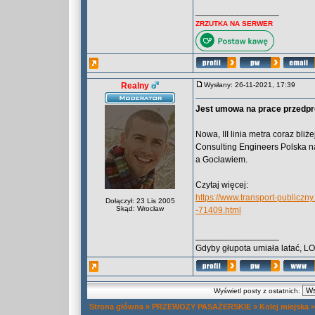
_________________
ZRZUTKA NA SERWER
Realny
Wysłany: 26-11-2021, 17:39
Jest umowa na prace przedproje
Nowa, III linia metra coraz bli
Consulting Engineers Polska n
a Gocławiem.
Czytaj więcej:
https://www.transport-publiczny
Dołączył: 23 Lis 2005
Skąd: Wrocław
-71409.html
_________________
Gdyby głupota umiała latać, L
Wyświetl posty z ostatnich:
Strona główna
»
PRZEWOZY PASAŻERSKIE
»
Kolej miejska