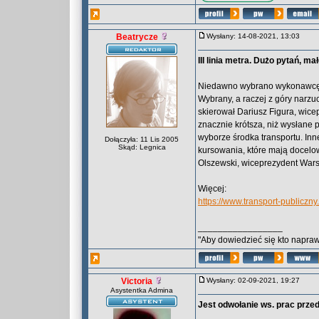
Beatrycze
Wysłany: 14-08-2021, 13:03
III linia metra. Dużo pytań, m
Niedawno wybrano wykonawcę pra
Wybrany, a raczej z góry narzu
skierował Dariusz Figura, wice
znacznie krótsza, niż wysłane 
wyborze środka transportu. Inne
Dołączyła: 11 Lis 2005
Skąd: Legnica
kursowania, które mają docelowy
Olszewski, wiceprezydent War
Więcej:
https://www.transport-publiczn
_________________
"Aby dowiedzieć się kto naprawd
Victoria
Wysłany: 02-09-2021, 19:27
Asystentka Admina
Jest odwołanie ws. prac przedp