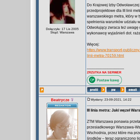
Do Krajowej Izby Odwoławczej 
przedprojektowe dla III linii me
warszawskiego metra, który w t
spełnienia warunków udziału w
Odwołujący zwraca też uwagę n
Dołączyła: 17 Lis 2005
Skąd: Warszawa
wykonawcę wyjaśnień dot. rażąc
Więcej:
https://www.transport-publiczn
linii-metra-70159.html
_________________
ZRZUTKA NA SERWER
Beatrycze
Wysłany: 23-09-2021, 14:22
III linia metra: Jaki węzeł W
ZTM Warszawa ponawia przeta
przesiadkowego Warszawa-Wsch
Wschodnia, przez które ma przeb
środków – teraz ograniczono li