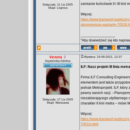
zamianie końcówek II i III linii
Dołączyła: 11 Lis 2005
Skąd: Legnica
Więcej:
https://www.transport-publiczn
skromniejsze-warianty-70526.h
_________________
"Aby dowiedzieć się kto naprawd
Victoria
Wysłany: 24-09-2021, 12:37
Asystentka Admina
ILF: Nasz projekt III linia metr
Firma ILF Consulting Engineers 
elementem jest także przygoto
jednak Metroprojekt. ILF, któr
pewny swoich racji. –Planuje
niezabierającego utylitarnego 
Dołączyła: 17 Lis 2005
Skąd: Warszawa
charakter II linii metra – mówi 
Więcej:
https://www.transport-publiczny.
70510.html