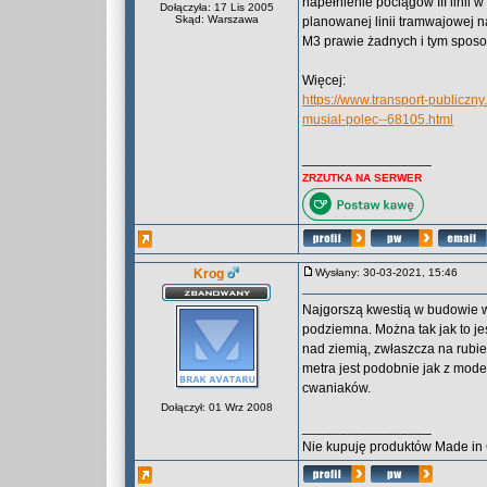
napełnienie pociągów III linii w
Dołączyła: 17 Lis 2005
Skąd: Warszawa
planowanej linii tramwajowej n
M3 prawie żadnych i tym spos
Więcej:
https://www.transport-publiczny
musial-polec--68105.html
_________________
ZRZUTKA NA SERWER
Krog
Wysłany: 30-03-2021, 15:46
Najgorszą kwestią w budowie wa
podziemna. Można tak jak to je
nad ziemią, zwłaszcza na rubieża
metra jest podobnie jak z moder
cwaniaków.
Dołączył: 01 Wrz 2008
_________________
Nie kupuję produktów Made in