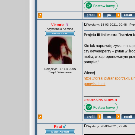
Victoria
Wysłany: 18-03-2021, 20:48
Proj
Asystentka Admina
Projekt III linii metra "bardz
Kto tak naprawdę zyska na zapr
czy deweloperzy – pytali w środę
metra, w zaproponowanym przez
pomyłką".
Dołączyła: 17 Lis 2005
Skąd: Warszawa
Więcej:
https://forsal.pl/transport/aktu
pomylka.html
_________________
ZRZUTKA NA SERWER
Pirat
Wysłany: 20-03-2021, 22:46