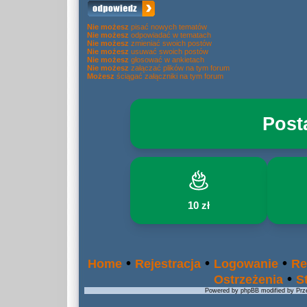
Nie możesz
pisać nowych tematów
Nie możesz
odpowiadać w tematach
Nie możesz
zmieniać swoich postów
Nie możesz
usuwać swoich postów
Nie możesz
głosować w ankietach
Nie możesz
załączać plików na tym forum
Możesz
ściągać załączniki na tym forum
Post
10 zł
•
•
•
Home
Rejestracja
Logowanie
Re
•
Ostrzeżenia
S
Powered by phpBB modified by Prze