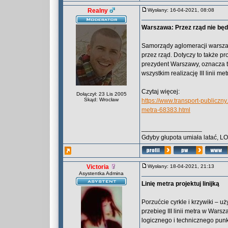
Realny
Wysłany: 16-04-2021, 08:08
Warszawa: Przez rząd nie będzi
Samorządy aglomeracji warszaw
przez rząd. Dotyczy to także p
prezydent Warszawy, oznacza 
wszystkim realizację III linii m
Czytaj więcej:
Dołączył: 23 Lis 2005
Skąd: Wrocław
https://www.transport-publiczn
metra-68383.html
_________________
Gdyby głupota umiała latać, L
Victoria
Wysłany: 18-04-2021, 21:13
Asystentka Admina
Linię metra projektuj linijką
Porzućcie cyrkle i krzywiki – u
przebieg III linii metra w War
logicznego i technicznego punk