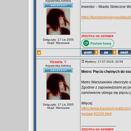
Asystentka Admina
Inwestor – Miasto Stołeczne Wa
https://kurierkolejowy.eu/aktua
_________________
ZRZUTKA NA SERWER
Dołączyła: 17 Lis 2005
Skąd: Warszawa
Victoria
Wysłany: 17-07-2019, 20:59
Asystentka Admina
Metro: Pięciu chętnych do stud
Metro Warszawskie otworzyło of
Zgodnie z zapowiedziami jej pi
zamówienie ubiega się pięciu p
Więcej:
Dołączyła: 17 Lis 2005
Skąd: Warszawa
https://www.transport-publiczny
goclaw-62150.html
_________________
ZRZUTKA NA SERWER