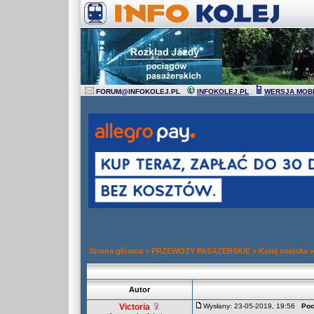
FORUM
@
INFOKOLEJ.PL
INFOKOLEJ.PL
WERSJA MOB
Strona główna
»
PRZEWOZY PASAŻERSKIE
»
Kolej miejska
Autor
Victoria
Wysłany: 23-05-2019, 19:56
Poc