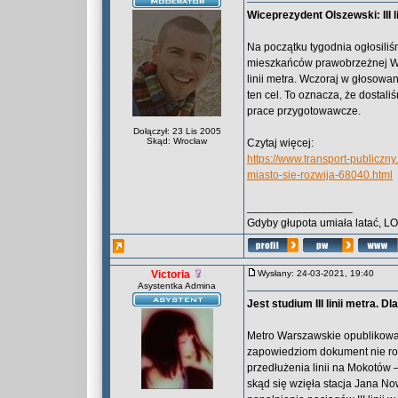
Wiceprezydent Olszewski: III l
Na początku tygodnia ogłosiliś
mieszkańców prawobrzeżnej Wa
linii metra. Wczoraj w głosow
ten cel. To oznacza, że dostali
prace przygotowawcze.
Dołączył: 23 Lis 2005
Skąd: Wrocław
Czytaj więcej:
https://www.transport-publiczny
miasto-sie-rozwija-68040.html
_________________
Gdyby głupota umiała latać, L
Victoria
Wysłany: 24-03-2021, 19:40
Asystentka Admina
Jest studium III linii metra. 
Metro Warszawskie opublikowało
zapowiedziom dokument nie rozw
przedłużenia linii na Mokotów
skąd się wzięła stacja Jana N