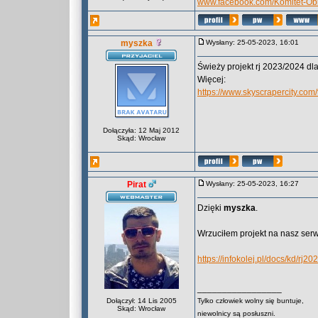
www.facebook.com/Komitet-O
myszka
Wysłany: 25-05-2023, 16:01
Świeży projekt rj 2023/2024 dl
Więcej:
https://www.skyscrapercity.
Dołączyła: 12 Maj 2012
Skąd: Wrocław
Pirat
Wysłany: 25-05-2023, 16:27
Dzięki
myszka
.
Wrzuciłem projekt na nasz serwe
https://infokolej.pl/docs/kd/rj20
_________________
Dołączył: 14 Lis 2005
Tylko człowiek wolny się buntuje,
Skąd: Wrocław
niewolnicy są posłuszni.