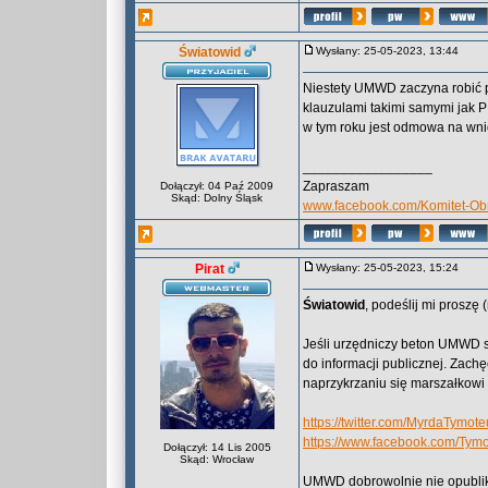
Światowid
Wysłany: 25-05-2023, 13:44
Niestety UMWD zaczyna robić p
klauzulami takimi samymi jak PI
w tym roku jest odmowa na wnio
_________________
Zapraszam
Dołączył: 04 Paź 2009
Skąd: Dolny Śląsk
www.facebook.com/Komitet-O
Pirat
Wysłany: 25-05-2023, 15:24
Światowid
, podeślij mi proszę
Jeśli urzędniczy beton UMWD 
do informacji publicznej. Zac
naprzykrzaniu się marszałkowi
https://twitter.com/MyrdaTymot
https://www.facebook.com/Tym
Dołączył: 14 Lis 2005
Skąd: Wrocław
UMWD dobrowolnie nie opubliku