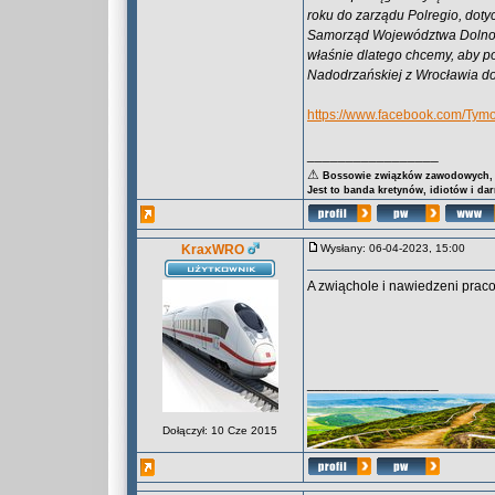
roku do zarządu Polregio, do
Samorząd Województwa Dolnośl
właśnie dlatego chcemy, aby po
Nadodrzańskiej z Wrocławia d
https://www.facebook.com/Tym
_________________
⚠
Bossowie związków zawodowych, za
Jest to banda kretynów, idiotów i da
KraxWRO
Wysłany: 06-04-2023, 15:00
A zwiąchole i nawiedzeni prac
_________________
Dołączył: 10 Cze 2015