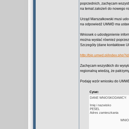
poprzednich, zachęcam wszystk
na temat założeń do nowego r
Urząd Marszałkowski musi udost
na odpowiedź UMWD ma ustawow
Wniosek o udostępnienie info
można wysłać również poprzez
Szczegóły (dane kontaktowe U
http://bip.umwd.pl/index.php?i
Zachęcam wszystkich do wysył
regionalną wiedzą, że patrzymy
Podaję wzór wniosku do UMW
Cytat:
DANE WNIOSKODAWCY:
Imię i nazwisko
PESEL
Adres zamieszkania
WNIO