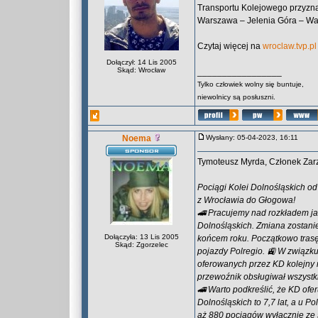
Transportu Kolejowego przyznał
Warszawa – Jelenia Góra – War
Czytaj więcej na
wroclaw.tvp.pl
Dołączył: 14 Lis 2005
Skąd: Wrocław
_________________
Tylko człowiek wolny się buntuje,
niewolnicy są posłuszni.
Noema
Wysłany: 05-04-2023, 16:11
Tymoteusz Myrda, Członek Zar
Pociągi Kolei Dolnośląskich o
z Wrocławia do Głogowa!
🚄 Pracujemy nad rozkładem ja
Dolnośląskich. Zmiana zostani
Dołączyła: 13 Lis 2005
końcem roku. Początkowo trasę
Skąd: Zgorzelec
pojazdy Polregio. 🚉 W związku
oferowanych przez KD kolejny r
przewoźnik obsługiwał wszystkie
🚄 Warto podkreślić, że KD ofer
Dolnośląskich to 7,7 lat, a u P
aż 880 pociągów wyłącznie ze