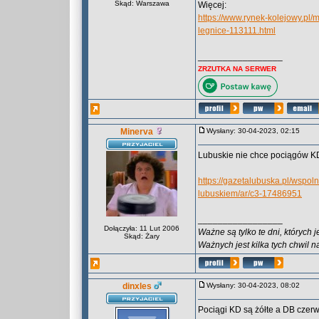
Skąd: Warszawa
Więcej:
https://www.rynek-kolejowy.pl/m
legnice-113111.html
_________________
ZRZUTKA NA SERWER
Minerva
Wysłany: 30-04-2023, 02:15
Lubuskie nie chce pociągów KD 
https://gazetalubuska.pl/wspol
lubuskiem/ar/c3-17486951
_________________
Dołączyła: 11 Lut 2006
Ważne są tylko te dni, których 
Skąd: Żary
Ważnych jest kilka tych chwil n
dinxles
Wysłany: 30-04-2023, 08:02
Pociągi KD są żółte a DB czerw