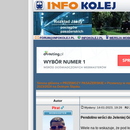
FORUM
@
INFOKOLEJ.PL
INFOKOLEJ.PL
WERSJA MOB
Strona główna
»
PRZEWOZY PASAŻERSKIE
»
Przewozy w re
2023/2024 na Dolnym Śląsku
Autor
Pirat
Wysłany: 14-01-2023, 19:26
RJ 
Pendolino wróci do Jeleniej 
Wiele na to wskazuje, że pod k