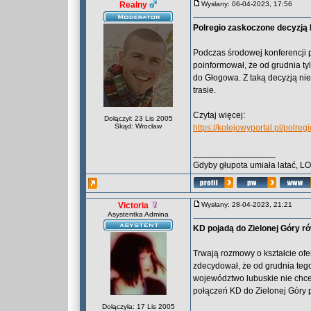
Realny
Wysłany: 06-04-2023, 17:56
Polregio zaskoczone decyzją 
Podczas środowej konferencji
poinformował, że od grudnia ty
do Głogowa. Z taką decyzją nie
trasie.
Czytaj więcej:
Dołączył: 23 Lis 2005
Skąd: Wrocław
https://kolejowyportal.pl/pol
_________________
Gdyby głupota umiała latać, L
Victoria
Wysłany: 28-04-2023, 21:21
Asystentka Admina
KD pojadą do Zielonej Góry ró
Trwają rozmowy o kształcie ofe
zdecydował, że od grudnia tego
województwo lubuskie nie chce
połączeń KD do Zielonej Góry p
Dołączyła: 17 Lis 2005