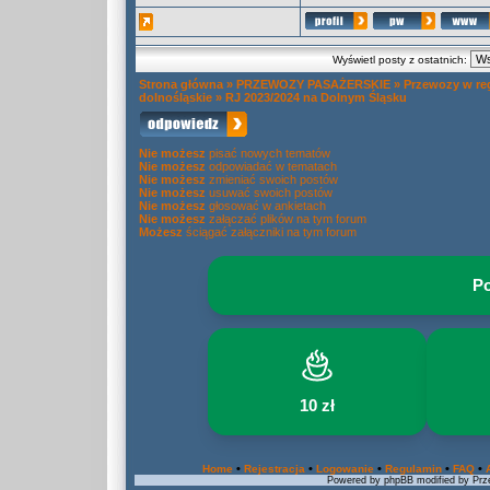
Wyświetl posty z ostatnich:
Strona główna
»
PRZEWOZY PASAŻERSKIE
»
Przewozy w re
dolnośląskie
»
RJ 2023/2024 na Dolnym Śląsku
Nie możesz
pisać nowych tematów
Nie możesz
odpowiadać w tematach
Nie możesz
zmieniać swoich postów
Nie możesz
usuwać swoich postów
Nie możesz
głosować w ankietach
Nie możesz
załączać plików na tym forum
Możesz
ściągać załączniki na tym forum
Po
10 zł
•
•
•
•
•
Home
Rejestracja
Logowanie
Regulamin
FAQ
Powered by phpBB modified by Prze