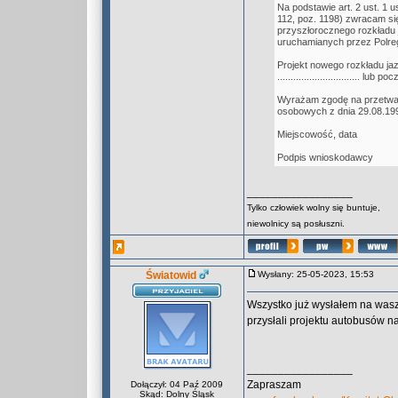
Na podstawie art. 2 ust. 1 u
112, poz. 1198) zwracam się
przyszłorocznego rozkładu 
uruchamianych przez Polregi
Projekt nowego rozkładu ja
............................... l
Wyrażam zgodę na przetwar
osobowych z dnia 29.08.199
Miejscowość, data
Podpis wnioskodawcy
_________________
Tylko człowiek wolny się buntuje,
niewolnicy są posłuszni.
Światowid
Wysłany: 25-05-2023, 15:53
Wszystko już wysłałem na wasze
przysłali projektu autobusów n
_________________
Zapraszam
Dołączył: 04 Paź 2009
Skąd: Dolny Śląsk