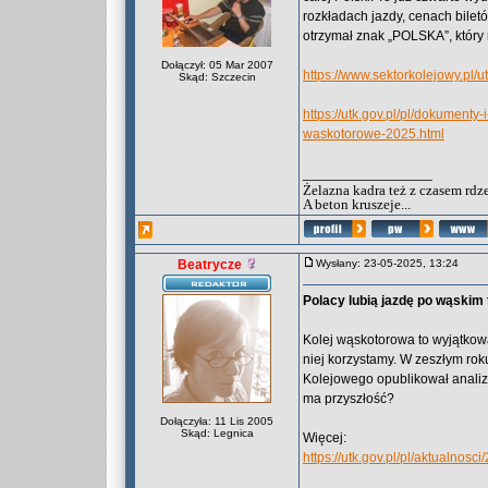
rozkładach jazdy, cenach bilet
otrzymał znak „POLSKA”, który
Dołączył: 05 Mar 2007
https://www.sektorkolejowy.pl
Skąd: Szczecin
https://utk.gov.pl/pl/dokument
waskotorowe-2025.html
_________________
Żelazna kadra też z czasem rdz
A beton kruszeje...
Beatrycze
Wysłany: 23-05-2025, 13:24
Polacy lubią jazdę po wąskim 
Kolej wąskotorowa to wyjątkowa 
niej korzystamy. W zeszłym rok
Kolejowego opublikował analizę
ma przyszłość?
Dołączyła: 11 Lis 2005
Skąd: Legnica
Więcej:
https://utk.gov.pl/pl/aktualnos