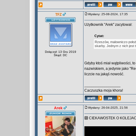
TFZ
Wysłany: 25-08-2024, 17:35
Użytkownik "Arek" zacytował:
Cytat:
Rzeszów, malowniczo położ
skarby. Jednym z nich jest t
Dołączył: 13 Gru 2019
Skąd: DC
Gdyby ktoś miał wątpliwości, to 
nazwiskiem, a jedynie jako "Re
liczcie na jakąś nowość.
_________________
Caczuszka moja khora!
Arek
Wysłany: 26-04-2025, 21:56
🔟 CIEKAWOSTEK O KOLEJ