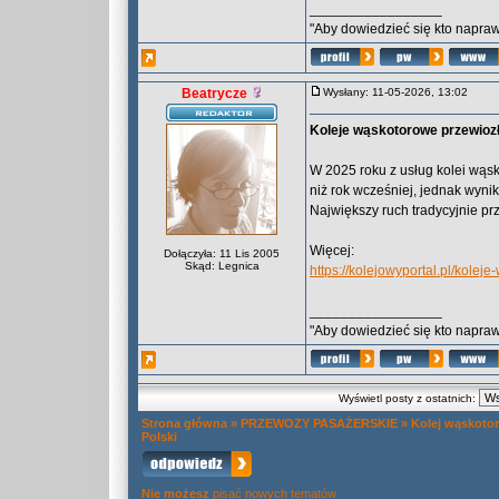
_________________
"Aby dowiedzieć się kto naprawd
Beatrycze
Wysłany: 11-05-2026, 13:02
Koleje wąskotorowe przewioz
W 2025 roku z usług kolei wąsk
niż rok wcześniej, jednak wyni
Największy ruch tradycyjnie pr
Więcej:
Dołączyła: 11 Lis 2005
Skąd: Legnica
https://kolejowyportal.pl/kol
_________________
"Aby dowiedzieć się kto naprawd
Wyświetl posty z ostatnich:
Strona główna
»
PRZEWOZY PASAŻERSKIE
»
Kolej wąskoto
Polski
Nie możesz
pisać nowych tematów