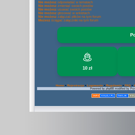
Nie możesz
odpowiadać w tematach
Nie możesz
zmieniać swoich postów
Nie możesz
usuwać swoich postów
Nie możesz
głosować w ankietach
Nie możesz
załączać plików na tym forum
Możesz
ściągać załączniki na tym forum
Po
10 zł
•
•
•
•
•
Home
Rejestracja
Logowanie
Regulamin
FAQ
Powered by phpBB modified by Prze