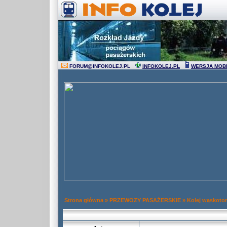
FORUM
@
INFOKOLEJ.PL
INFOKOLEJ.PL
WERSJA MOB
Strona główna
»
PRZEWOZY PASAŻERSKIE
»
Kolej wąskoto