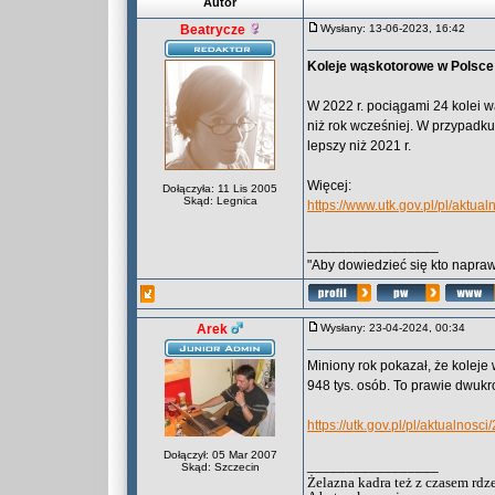
Autor
Beatrycze
Wysłany: 13-06-2023, 16:42
Koleje wąskotorowe w Polsce
W 2022 r. pociągami 24 kolei w
niż rok wcześniej. W przypadk
lepszy niż 2021 r.
Więcej:
Dołączyła: 11 Lis 2005
Skąd: Legnica
https://www.utk.gov.pl/pl/akt
_________________
"Aby dowiedzieć się kto naprawd
Arek
Wysłany: 23-04-2024, 00:34
Miniony rok pokazał, że kolej
948 tys. osób. To prawie dwukro
https://utk.gov.pl/pl/aktualnos
Dołączył: 05 Mar 2007
_________________
Skąd: Szczecin
Żelazna kadra też z czasem rdz