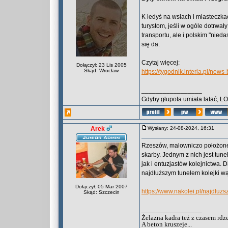
K iedyś na wsiach i miasteczka
turystom, jeśli w ogóle dotrwa
transportu, ale i polskim "nied
się da.
Czytaj więcej:
Dołączył: 23 Lis 2005
Skąd: Wrocław
https://tygodnik.interia.pl/ne
_________________
Gdyby głupota umiała latać, L
Arek
Wysłany: 24-08-2024, 16:31
Rzeszów, malowniczo położone
skarby. Jednym z nich jest tunel
jak i entuzjastów kolejnictwa. 
najdłuższym tunelem kolejki w
Dołączył: 05 Mar 2007
https://www.nakolei.pl/najdluzs
Skąd: Szczecin
_________________
Żelazna kadra też z czasem rdz
A beton kruszeje...