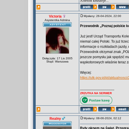
A beton kruszeje...
Victoria
Wysłany: 26-04-2024, 22:00
Asystentka Admina
Przewodnik „Poznaj polskie k
Już jest! Urząd Transportu Kol
niemal całej Polski. To już trz
informacje o rozkładach jazdy, 
Przewodnik otrzymał znak „POL
jeszcze pomysłu jak spędzić ma
Dołączyła: 17 Lis 2005
Skąd: Warszawa
wąskotorowych właśnie teraz z
Więcej:
https://utk.gov.pl/pl/aktualno
_________________
ZRZUTKA NA SERWER
Realny
Wysłany: 08-06-2024, 02:12
Były oknem na świat. Przegra