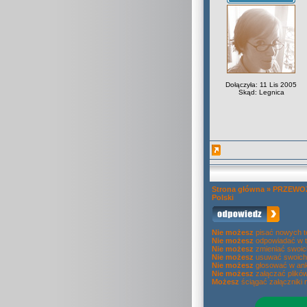
Dołączyła: 11 Lis 2005
Skąd: Legnica
Strona główna
»
PRZEWOZ
Polski
Nie możesz
pisać nowych 
Nie możesz
odpowiadać w 
Nie możesz
zmieniać swoic
Nie możesz
usuwać swoich
Nie możesz
głosować w ank
Nie możesz
załączać plikó
Możesz
ściągać załączniki 