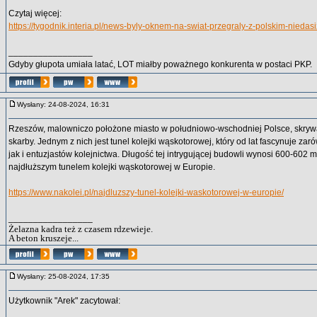
Czytaj więcej:
https://tygodnik.interia.pl/news-byly-oknem-na-swiat-przegraly-z-polskim-nied
_________________
Gdyby głupota umiała latać, LOT miałby poważnego konkurenta w postaci PKP.
Wysłany: 24-08-2024, 16:31
Rzeszów, malowniczo położone miasto w południowo-wschodniej Polsce, skryw
skarby. Jednym z nich jest tunel kolejki wąskotorowej, który od lat fascynuje zaró
jak i entuzjastów kolejnictwa. Długość tej intrygującej budowli wynosi 600-602 me
najdłuższym tunelem kolejki wąskotorowej w Europie.
https://www.nakolei.pl/najdluzszy-tunel-kolejki-waskotorowej-w-europie/
_________________
Żelazna kadra też z czasem rdzewieje.
A beton kruszeje...
Wysłany: 25-08-2024, 17:35
Użytkownik "Arek" zacytował: