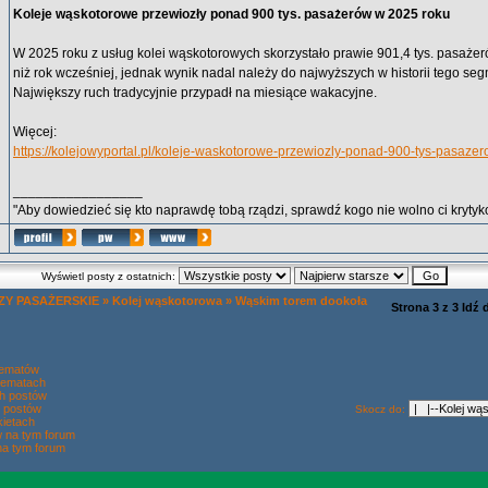
Koleje wąskotorowe przewiozły ponad 900 tys. pasażerów w 2025 roku
W 2025 roku z usług kolei wąskotorowych skorzystało prawie 901,4 tys. pasażeró
niż rok wcześniej, jednak wynik nadal należy do najwyższych w historii tego s
Największy ruch tradycyjnie przypadł na miesiące wakacyjne.
Więcej:
https://kolejowyportal.pl/koleje-waskotorowe-przewiozly-ponad-900-tys-pasaze
_________________
"Aby dowiedzieć się kto naprawdę tobą rządzi, sprawdź kogo nie wolno ci krytyko
Wyświetl posty z ostatnich:
Y PASAŻERSKIE
»
Kolej wąskotorowa
»
Wąskim torem dookoła
Strona
3
z
3
Idź 
tematów
tematach
h postów
 postów
Skocz do:
ietach
w na tym forum
na tym forum