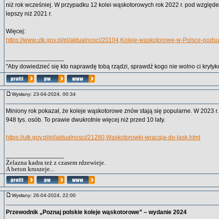
niż rok wcześniej. W przypadku 12 kolei wąskotorowych rok 2022 r. pod względ
lepszy niż 2021 r.
Więcej:
https://www.utk.gov.pl/pl/aktualnosci/20104,Koleje-waskotorowe-w-Polsce-pod
_________________
"Aby dowiedzieć się kto naprawdę tobą rządzi, sprawdź kogo nie wolno ci krytyko
Wysłany: 23-04-2024, 00:34
Miniony rok pokazał, że koleje wąskotorowe znów stają się popularne. W 2023 
948 tys. osób. To prawie dwukrotnie więcej niż przed 10 laty.
https://utk.gov.pl/pl/aktualnosci/21280,Waskotorowki-wracaja-do-lask.html
_________________
Żelazna kadra też z czasem rdzewieje.
A beton kruszeje...
Wysłany: 26-04-2024, 22:00
Przewodnik „Poznaj polskie koleje wąskotorowe” – wydanie 2024