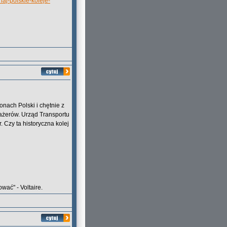
aj-polskie-koleje-
onach Polski i chętnie z
sażerów. Urząd Transportu
 Czy ta historyczna kolej
wać" - Voltaire.