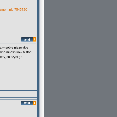
asizmem,nId,7545720
a w sobie niezwykłe
wno miłośników historii,
try, co czyni go