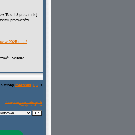
w. To o 1,8 proc. mniej
egmentu przewozów.
row-w-2025-roku/
wać" - Voltaire.
do strony
Poprzedni
1
,
2
,
3
Dodaj temat do ulubionych
Wersja do druku