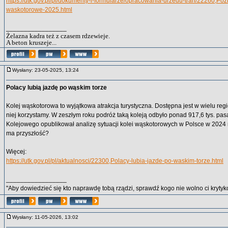
https://utk.gov.pl/pl/dokumenty-i-formularze/opracowania-urzedu-tran/22260,Pozn
waskotorowe-2025.html
_________________
Żelazna kadra też z czasem rdzewieje.
A beton kruszeje...
Wysłany: 23-05-2025, 13:24
Polacy lubią jazdę po wąskim torze
Kolej wąskotorowa to wyjątkowa atrakcja turystyczna. Dostępna jest w wielu regi
niej korzystamy. W zeszłym roku podróż taką koleją odbyło ponad 917,6 tys. pa
Kolejowego opublikował analizę sytuacji kolei wąskotorowych w Polsce w 2024 r.
ma przyszłość?
Więcej:
https://utk.gov.pl/pl/aktualnosci/22300,Polacy-lubia-jazde-po-waskim-torze.html
_________________
"Aby dowiedzieć się kto naprawdę tobą rządzi, sprawdź kogo nie wolno ci krytyko
Wysłany: 11-05-2026, 13:02