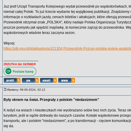
Już jest! Urząd Transportu Kolejowego wydał przewodnik po wąskotorówkach, któ
niemal całej Polski. To już trzecie wydanie tej wyjątkowej publikacji. Znajdziemy
informacje o rozkładach jazdy, cenach biletów i atrakcjach, które oferują przewo
Przewodnik otrzymał znak „POLSKA”, który nadaje Polska Organizacja Turystycz
jeszcze pomysłu jak spędzić majówkę, to koniecznie zajrzyj do przewodnika. Wi
wąskotorowych właśnie teraz zaczyna sezon.
Więcej:
https://utk.gov.pl/pl/aktualnosci/21304,Przewodnik-Poznaj-polskie-koleje-wask
_________________
ZRZUTKA NA SERWER
Wysłany: 08-06-2024, 02:12
Były oknem na świat. Przegrały z polskim "niedasizmem"
K iedyś na wsiach i miasteczkach nie wyobrażano sobie bez nich życia. Teraz o
turystom, jeśli w ogóle dotrwały do naszych czasów. Kolejki wąskotorowe przegra
transportu, ale i polskim "niedasizmem", a po transformacji - cięciem komunikacji
się da.