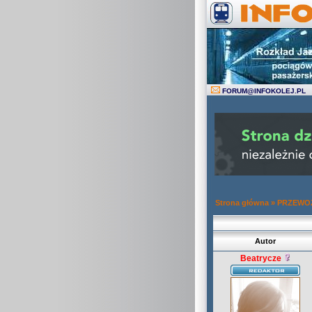
FORUM
@
INFOKOLEJ.PL
Strona główna
»
PRZEWOZ
Autor
Beatrycze