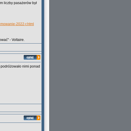
em liczby pasażerów był
sumowanie-2022-r.html
wać" - Voltaire.
r. podróżowało nimi ponad