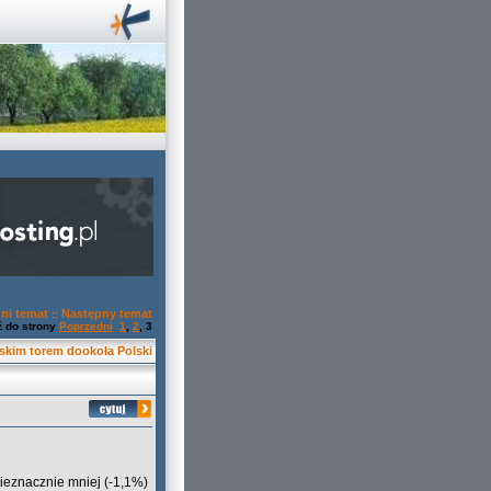
ni temat
Następny temat
::
ź do strony
Poprzedni
1
,
2
,
3
skim torem dookoła Polski
ieznacznie mniej (-1,1%)