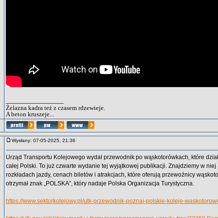
_________________
Żelazna kadra też z czasem rdzewieje.
A beton kruszeje...
Wysłany: 07-05-2025, 21:36
Urząd Transportu Kolejowego wydał przewodnik po wąskotorówkach, które dział
całej Polski. To już czwarte wydanie tej wyjątkowej publikacji. Znajdziemy w niej
rozkładach jazdy, cenach biletów i atrakcjach, które oferują przewoźnicy wąsko
otrzymał znak „POLSKA”, który nadaje Polska Organizacja Turystyczna.
https://www.sektorkolejowy.pl/utk-przewodnik-poznaj-polskie-koleje-waskotoro