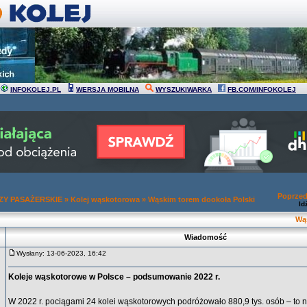
INFOKOLEJ.PL
WERSJA MOBILNA
WYSZUKIWARKA
FB.COM/INFOKOLEJ
Poprzed
Y PASAŻERSKIE
»
Kolej wąskotorowa
»
Wąskim torem dookoła Polski
Id
Wą
Wiadomość
Wysłany: 13-06-2023, 16:42
Koleje wąskotorowe w Polsce – podsumowanie 2022 r.
W 2022 r. pociągami 24 kolei wąskotorowych podróżowało 880,9 tys. osób – to n