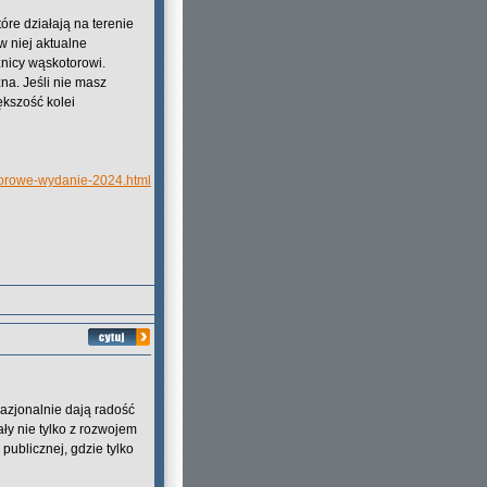
re działają na terenie
 w niej aktualne
źnicy wąskotorowi.
na. Jeśli nie masz
ększość kolei
otorowe-wydanie-2024.html
kazjonalnie dają radość
ły nie tylko z rozwojem
 publicznej, gdzie tylko