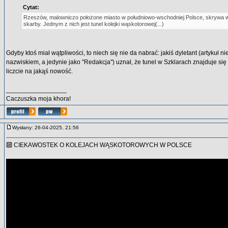
Cytat:
Rzeszów, malowniczo położone miasto w południowo-wschodniej Polsce, skrywa w
skarby. Jednym z nich jest tunel kolejki wąskotorowej(...)
Gdyby ktoś miał wątpliwości, to niech się nie da nabrać: jakiś dyletant (artykuł ni
nazwiskiem, a jedynie jako "Redakcja") uznał, że tunel w Szklarach znajduje si
liczcie na jakąś nowość.
_________________
Caczuszka moja khora!
Wysłany: 26-04-2025, 21:56
🔟 CIEKAWOSTEK O KOLEJACH WĄSKOTOROWYCH W POLSCE