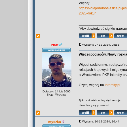
Więcej:
https://kolejedolnoslaskie.pl/
2025-roku/
_________________
"Aby dowiedzieć się kto naprawd
Pirat
Wysłany: 07-12-2024, 05:55
Więcej pociągów. Nowy rozkła
Więcej codziennych połączeń 
relacjach krajowych i między
a Wrocławiem. PKP Intercity p
Czytaj więcej na
intercity.pl
Dołączył: 14 Lis 2005
Skąd: Wrocław
_________________
Tylko człowiek wolny się buntuje,
niewolnicy są posłuszni.
myszka
Wysłany: 10-12-2024, 16:44