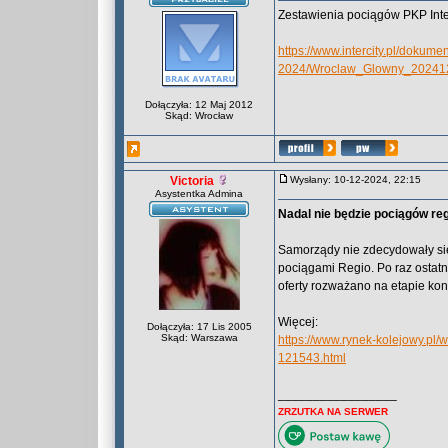
Zestawienia pociągów PKP Inter
https://www.intercity.pl/do
2024/Wroclaw_Glowny_20241
Dołączyła: 12 Maj 2012
Skąd: Wrocław
Victoria
Wysłany: 10-12-2024, 22:15
Asystentka Admina
Nadal nie będzie pociągów re
Samorządy nie zdecydowały się
pociągami Regio. Po raz ostat
oferty rozważano na etapie kons
Więcej:
Dołączyła: 17 Lis 2005
Skąd: Warszawa
https://www.rynek-kolejowy.pl
121543.html
_________________
ZRZUTKA NA SERWER