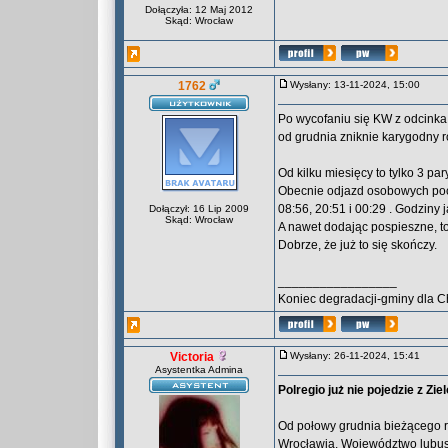
Dołączyła: 12 Maj 2012
Skąd: Wrocław
1762
Wysłany: 13-11-2024, 15:00
Po wycofaniu się KW z odcinka 
od grudnia zniknie karygodny r
Od kilku miesięcy to tylko 3 pa
Obecnie odjazd osobowych poci
08:56, 20:51 i 00:29 . Godziny ja
Dołączył: 16 Lip 2009
Skąd: Wrocław
A nawet dodając pospieszne, to
Dobrze, że już to się skończy.
_________________
Koniec degradacji-gminy dla C
Victoria
Wysłany: 26-11-2024, 15:41
Asystentka Admina
Polregio już nie pojedzie z Zi
Od połowy grudnia bieżącego ro
Wrocławia. Województwo lubusk