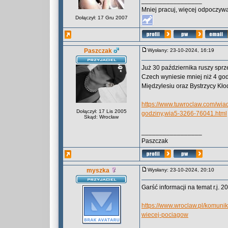
_________________
Mniej pracuj, więcej odpoczywa
Dołączył: 17 Gru 2007
Paszczak
Wysłany: 23-10-2024, 16:19
Już 30 października ruszy sprz
Czech wyniesie mniej niż 4 godzi
Międzylesiu oraz Bystrzycy Kłod
https://www.tuwroclaw.com/wia
Dołączył: 17 Lis 2005
godziny,wia5-3266-76041.html
Skąd: Wrocław
_________________
Paszczak
myszka
Wysłany: 23-10-2024, 20:10
Garść informacji na temat r.j. 2
https://www.wroclaw.pl/komun
wiecej-pociagow