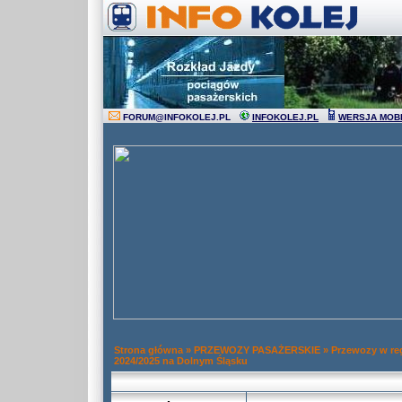
FORUM
@
INFOKOLEJ.PL
INFOKOLEJ.PL
WERSJA MOB
Strona główna
»
PRZEWOZY PASAŻERSKIE
»
Przewozy w re
2024/2025 na Dolnym Śląsku