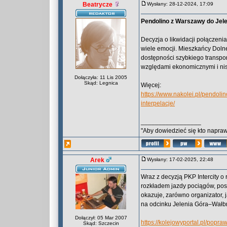
Beatrycze
Wysłany: 28-12-2024, 17:09
Pendolino z Warszawy do Jelen
Decyzja o likwidacji połączen
wiele emocji. Mieszkańcy Dol
dostępności szybkiego transpor
względami ekonomicznymi i nisk
Dołączyła: 11 Lis 2005
Skąd: Legnica
Więcej:
https://www.nakolei.pl/pendoli
interpelacje/
_________________
"Aby dowiedzieć się kto naprawd
Arek
Wysłany: 17-02-2025, 22:48
Wraz z decyzją PKP Intercity o
rozkładem jazdy pociągów, posło
okazuje, zarówno organizator, 
na odcinku Jelenia Góra–Wałb
Dołączył: 05 Mar 2007
https://kolejowyportal.pl/popr
Skąd: Szczecin