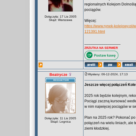
regionalnych Kolejom Dolnoślą
pociągów.
Dołączyła: 17 Lis 2005
Skąd: Warszawa
Więcej:
https://www.rynek-kolejowy.pl/
121391.html
_________________
ZRZUTKA NA SERWER
Beatrycze
Wysłany: 06-12-2024, 17:13
Jeszcze więcej połączeń Kole
2025 rok będzie kolejnym, rek
Pociągi zaczną kursować wedłu
w nim najwięcej pociągów w swoj
Plan na 2025 rok? Pokonać po t
Dołączyła: 11 Lis 2005
Skąd: Legnica
połączeń na wielu liniach, ale
ziemi kłodzkiej.