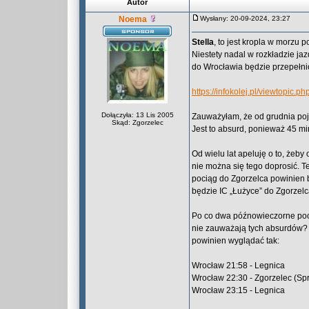
Autor
Noema
Wysłany: 20-09-2024, 23:27
Stella
, to jest kropla w morzu p
Niestety nadal w rozkładzie ja
do Wrocławia będzie przepełnio
https://infokolej.pl/viewtopi
Dołączyła: 13 Lis 2005
Zauważyłam, że od grudnia poja
Skąd: Zgorzelec
Jest to absurd, ponieważ 45 mi
Od wielu lat apeluję o to, żeby
nie można się tego doprosić. Te
pociąg do Zgorzelca powinien b
będzie IC „Łużyce” do Zgorzelc
Po co dwa późnowieczorne poci
nie zauważają tych absurdów? 
powinien wyglądać tak:
Wrocław 21:58 - Legnica
Wrocław 22:30 - Zgorzelec (Spr
Wrocław 23:15 - Legnica