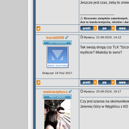
Jeszcze jest czas, żeby to zmi
_________________
⚠
Bossowie związków zawodowych, za
Jest to banda kretynów, idiotów i da
kociol2009
Wysłany: 21-09-2024, 14:12
Tak swoją drogą czy TLK "Szcz
myślicie? Miałoby to sens?
Dołączył: 16 Paź 2017
mateuszpiszcz
Wysłany: 25-09-2024, 19:17
Czy jest szansa na skomunik
Jeleniej Góry w Węglińcu z KD