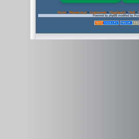
•
•
•
•
•
Home
Rejestracja
Logowanie
Regulamin
FAQ
Powered by phpBB modified by Prze