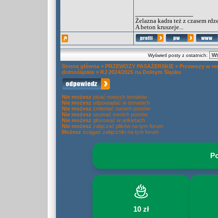
_________________
Żelazna kadra też z czasem rdz
A beton kruszeje...
Wyświetl posty z ostatnich:
Strona główna
»
PRZEWOZY PASAŻERSKIE
»
Przewozy w re
dolnośląskie
»
RJ 2024/2025 na Dolnym Śląsku
Nie możesz
pisać nowych tematów
Nie możesz
odpowiadać w tematach
Nie możesz
zmieniać swoich postów
Nie możesz
usuwać swoich postów
Nie możesz
głosować w ankietach
Nie możesz
załączać plików na tym forum
Możesz
ściągać załączniki na tym forum
Po
10 zł