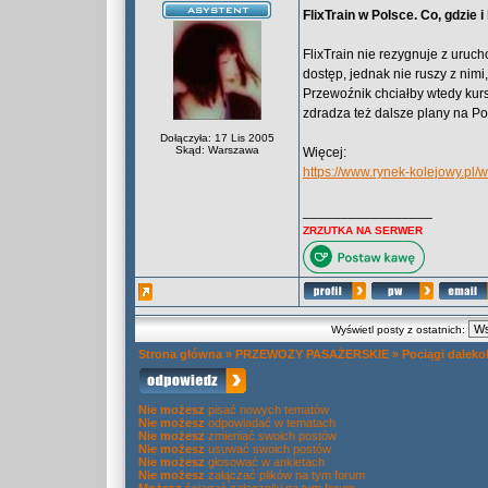
FlixTrain w Polsce. Co, gdzie i
FlixTrain nie rezygnuje z uruc
dostęp, jednak nie ruszy z nimi
Przewoźnik chciałby wtedy kur
zdradza też dalsze plany na Po
Dołączyła: 17 Lis 2005
Skąd: Warszawa
Więcej:
https://www.rynek-kolejowy.pl/w
_________________
ZRZUTKA NA SERWER
Wyświetl posty z ostatnich:
Strona główna
»
PRZEWOZY PASAŻERSKIE
»
Pociągi daleko
Nie możesz
pisać nowych tematów
Nie możesz
odpowiadać w tematach
Nie możesz
zmieniać swoich postów
Nie możesz
usuwać swoich postów
Nie możesz
głosować w ankietach
Nie możesz
załączać plików na tym forum