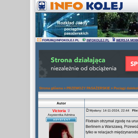
FORUM
@
INFOKOLEJ.PL
INFOKOLEJ.PL
WERSJA MOB
Strona główna
»
PRZEWOZY PASAŻERSKIE
»
Pociągi daleko
Autor
Victoria
Wysłany: 14-11-2024, 22:44
Fli
Asystentka Admina
Flixtrain otrzymał zgodę na u
Berlinem a Warszawą. Przewoźn
tylko w relacjach międzynarod