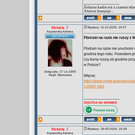
_________________
Żelazna kadra też z czasem rdz
A beton kruszeje...
Victoria
Wysłany: 11-12-2025, 16:57
Asystentka Admina
Flixtrain na razie nie ruszy z
Flixtrain na razie nie uruchom
grudnia tego roku. Powodem jest
czy kursy ruszą od grudnia przy
w Polsce?
Dołączyła: 17 Lis 2005
Skąd: Warszawa
Więcej:
https://www.rynek-kolejowy.pl/w
125897.html
_________________
ZRZUTKA NA SERWER
Victoria
Wysłany: 28-05-2026, 19:39
Asystentka Admina