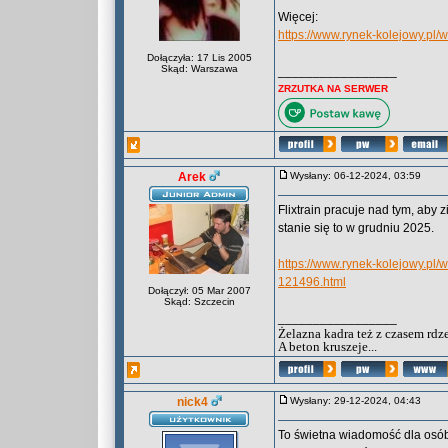
Więcej:
https://www.rynek-kolejowy.pl/
Dołączyła: 17 Lis 2005
Skąd: Warszawa
_________________
ZRZUTKA NA SERWER
Arek
Wysłany: 06-12-2024, 03:59
Flixtrain pracuje nad tym, aby 
stanie się to w grudniu 2025.
https://www.rynek-kolejowy.pl/
121496.html
Dołączył: 05 Mar 2007
Skąd: Szczecin
_________________
Żelazna kadra też z czasem rdz
A beton kruszeje...
nick4
Wysłany: 29-12-2024, 04:43
To świetna wiadomość dla osób