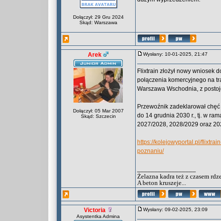
Dołączył: 29 Gru 2024
Skąd: Warszawa
Arek
Wysłany: 10-01-2025, 21:47
Flixtrain złożył nowy wniosek
połączenia komercyjnego na t
Warszawa Wschodnia, z postoj
Przewoźnik zadeklarował chęć 
Dołączył: 05 Mar 2007
do 14 grudnia 2030 r., tj. w 
Skąd: Szczecin
2027/2028, 2028/2029 oraz 20
https://kolejowyportal.pl/flix
poznaniu/
_________________
Żelazna kadra też z czasem rdz
A beton kruszeje...
Victoria
Wysłany: 09-02-2025, 23:09
Asystentka Admina