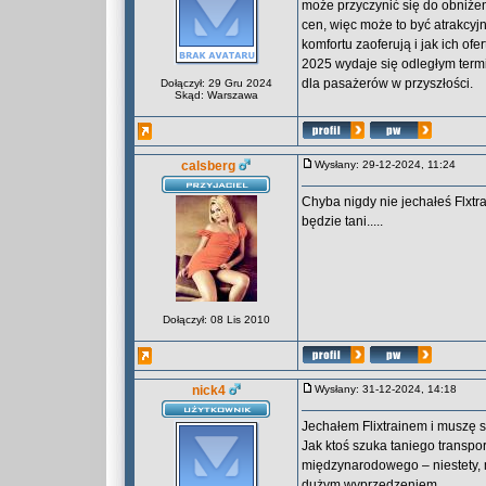
może przyczynić się do obniżeni
cen, więc może to być atrakcyj
komfortu zaoferują i jak ich o
2025 wydaje się odległym termi
dla pasażerów w przyszłości.
Dołączył: 29 Gru 2024
Skąd: Warszawa
calsberg
Wysłany: 29-12-2024, 11:24
Chyba nigdy nie jechałeś Flxtr
będzie tani.....
Dołączył: 08 Lis 2010
nick4
Wysłany: 31-12-2024, 14:18
Jechałem Flixtrainem i muszę s
Jak ktoś szuka taniego transpo
międzynarodowego – niestety, m
dużym wyprzedzeniem.