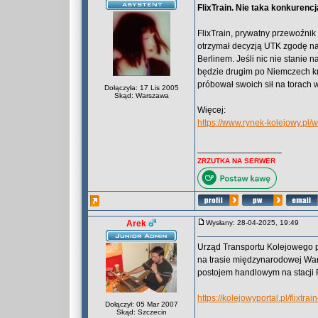
FlixTrain. Nie taka konkurenc
FlixTrain, prywatny przewoźni
otrzymał decyzją UTK zgodę n
Berlinem. Jeśli nic nie stanie
będzie drugim po Niemczech kr
próbował swoich sił na torach 
Dołączyła: 17 Lis 2005
Skąd: Warszawa
Więcej:
https://www.rynek-kolejowy.pl/
_________________
ZRZUTKA NA SERWER
Arek
Wysłany: 28-04-2025, 19:49
Urząd Transportu Kolejowego p
na trasie międzynarodowej Wa
postojem handlowym na stacji
https://kolejowyportal.pl/flixt
Dołączył: 05 Mar 2007
Skąd: Szczecin