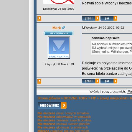
Rozwiń sobie Włochy i będzie
Dołączyła: 26 Sie 2009
Mark
Wysłany: 24-06-2025, 09:52
aanniiaa napisał/a:
Na odcinku austriackim rez
RJ wybrać miejsce po lewej
(Semmering, Wörthersee, P
Dziękuje za przydatną informac
Dołączył: 08 Mar 2019
poświecić na przejażdżkę do G
Bo cena biletu bardzo zachęca
Wyświetl posty z ostatnich:
Strona główna
»
BOCZNE TORY
»
FIP
»
Zakup miejscówki i k
Nie możesz
pisać nowych tematów
Nie możesz
odpowiadać w tematach
Nie możesz
zmieniać swoich postów
Nie możesz
usuwać swoich postów
Nie możesz
głosować w ankietach
Możesz
załączać pliki na tym forum