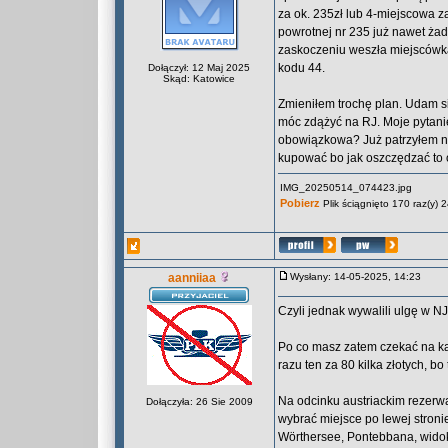
za ok. 235zł lub 4-miejscowa za 
powrotnej nr 235 już nawet żad
zaskoczeniu weszła miejscówka
kodu 44.
Dołączył: 12 Maj 2025
Skąd: Katowice
Zmieniłem trochę plan. Udam s
móc zdążyć na RJ. Moje pytanie 
obowiązkowa? Już patrzyłem na
kupować bo jak oszczędzać to
IMG_20250514_074423.jpg
Pobierz
Plik ściągnięto 170 raz(y)
aanniiaa
Wysłany: 14-05-2025, 14:23
Czyli jednak wywalili ulgę w NJ
Po co masz zatem czekać na kas
razu ten za 80 kilka złotych, b
Na odcinku austriackim rezerwa
Dołączyła: 26 Sie 2009
wybrać miejsce po lewej stron
Wörthersee, Pontebbana, wido