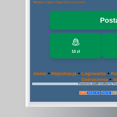
Możesz
ściągać załączniki na tym forum
Post
10 zł
•
•
•
Home
Rejestracja
Logowanie
Re
•
Ostrzeżenia
S
Powered by phpBB modified by Prze