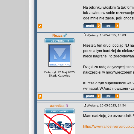
Na odcinku włoskim (a tak forma
tak zawiera w sobie rezerwację.
ode mnie nie żądał, jeśli chod
Rezzz
Wysłany: 15-05-2025, 13:03
Niestety ten drugi pociąg NJ na
porze a tym bardziej do niekor
nieco nagrane i to zdecydowani
Dzięki za radę dotyczącej stron
najczęściej w nocy/wieczorem i
Dołączył: 12 Maj 2025
Skąd: Katowice
Kurcze o tym suplemencie we Wł
wymagał. W Austrii owszem - ze
aanniiaa
Wysłany: 15-05-2025, 14:54
Mam nadzieję, że przewodnik R
https://www.raildeliverygroup.c