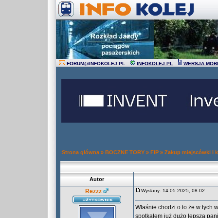
FORUM
@
INFOKOLEJ.PL
INFOKOLEJ.PL
WERSJA MOB
Strona główna
»
BOCZNE TORY
»
FIP
»
Zakup miejscówki i k
Autor
Rezzz
Wysłany: 14-05-2025, 08:02
Właśnie chodzi o to że w tych
spotkałem już dużo lepszą panią