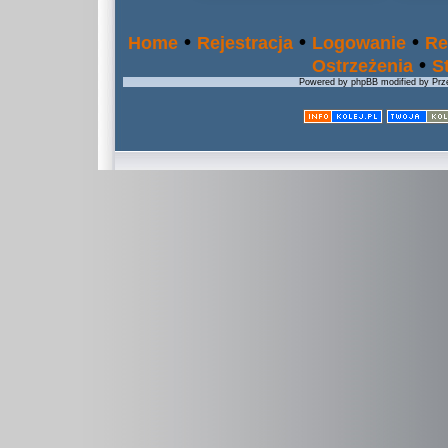
•
•
•
Home
Rejestracja
Logowanie
Re
•
Ostrzeżenia
S
Powered by phpBB modified by Prze