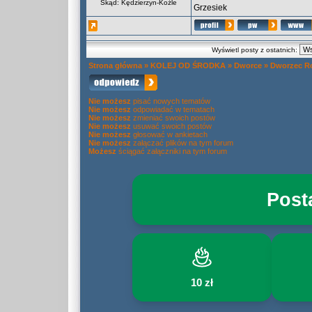
Skąd: Kędzierzyn-Koźle
Grzesiek
Wyświetl posty z ostatnich:
Strona główna
»
KOLEJ OD ŚRODKA
»
Dworce
»
Dworzec R
Nie możesz
pisać nowych tematów
Nie możesz
odpowiadać w tematach
Nie możesz
zmieniać swoich postów
Nie możesz
usuwać swoich postów
Nie możesz
głosować w ankietach
Nie możesz
załączać plików na tym forum
Możesz
ściągać załączniki na tym forum
Post
10 zł