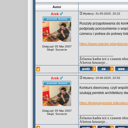
Autor
Arek
Wysłany: 31-05-2025, 20:22
Ruszyły przygotowania do kon
podpisały porozumienie o wspó
czerwcu i potrwa do połowy lis
https://www.nakolei.pl/wybierz
Dołączył: 05 Mar 2007
Skąd: Szczecin
_________________
Żelazna kadra też z czasem rdz
A beton kruszeje...
Arek
Wysłany: 15-06-2025, 22:52
Konkurs dworcowy, czyli wspóln
szukają perełek architektury d
https://kolejowyportal.pl/konk
Dołączył: 05 Mar 2007
_________________
Skąd: Szczecin
Żelazna kadra też z czasem rdz
A beton kruszeje...