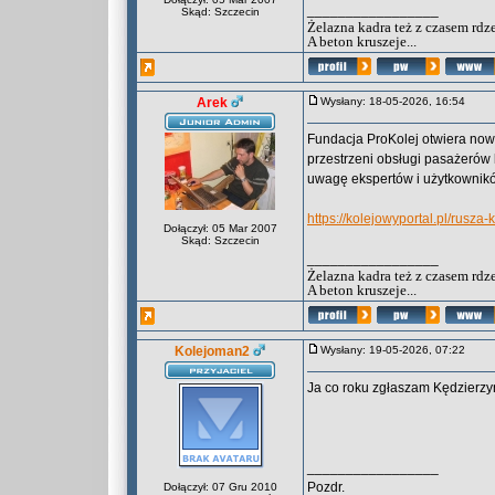
_________________
Skąd: Szczecin
Żelazna kadra też z czasem rdz
A beton kruszeje...
Arek
Wysłany: 18-05-2026, 16:54
Fundacja ProKolej otwiera nową
przestrzeni obsługi pasażerów 
uwagę ekspertów i użytkownik
https://kolejowyportal.pl/rusz
Dołączył: 05 Mar 2007
Skąd: Szczecin
_________________
Żelazna kadra też z czasem rdz
A beton kruszeje...
Kolejoman2
Wysłany: 19-05-2026, 07:22
Ja co roku zgłaszam Kędzierzyn
_________________
Pozdr.
Dołączył: 07 Gru 2010