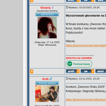
Victoria
Wysłany: 10-10-2025, 20:26
Asystentka Admina
Wystartowało głosowanie na
W finale konkursu „Dworzec Rok
teraz, każdy z nas może oddać
Publiczności!
Więcej:
Dołączyła: 17 Lis 2005
Skąd: Warszawa
https://kolejowyportal.pl/wyst
_________________
ZRZUTKA NA SERWER
Arek
Wysłany: 23-11-2025, 20:29
Konkurs „Dworzec Roku 2025” r
Kolejowego. Nagrodę Główną p
https://kolejowyportal.pl/konku
Dołączył: 05 Mar 2007