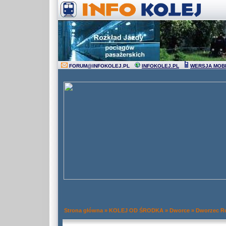
FORUM
@
INFOKOLEJ.PL
INFOKOLEJ.PL
WERSJA MOB
Strona główna
»
KOLEJ OD ŚRODKA
»
Dworce
»
Dworzec R