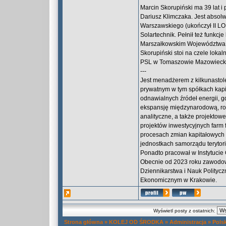
Marcin Skorupiński ma 39 lat i 
Dariusz Klimczaka. Jest absol
Warszawskiego (ukończył II LO
Solartechnik. Pełnił też funkc
Marszałkowskim Województwa Ł
Skorupiński stoi na czele loka
PSL w Tomaszowie Mazowieck
---
Jest menadżerem z kilkunastol
prywatnym w tym spółkach kapi
odnawialnych źródeł energii, gd
ekspansję międzynarodową, rozw
analityczne, a także projektow
projektów inwestycyjnych farm 
procesach zmian kapitałowych 
jednostkach samorządu terytor
Ponadto pracował w Instytuci
Obecnie od 2023 roku zawodowo
Dziennikarstwa i Nauk Polityc
Ekonomicznym w Krakowie.
Wyświetl posty z ostatnich:
Strona główna
»
KOLEJ OD ŚRODKA
»
Administracja
»
Pols