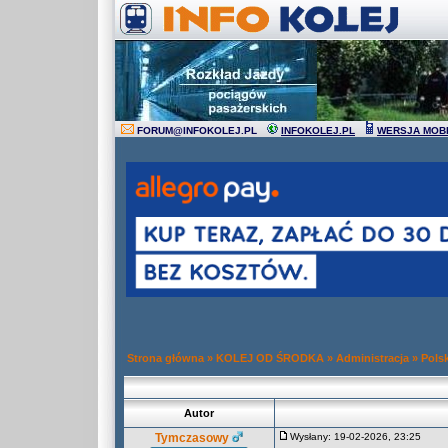
FORUM
@
INFOKOLEJ.PL
INFOKOLEJ.PL
WERSJA MOB
Strona główna
»
KOLEJ OD ŚRODKA
»
Administracja
»
Pols
Autor
Tymczasowy
Wysłany: 19-02-2026, 23:25