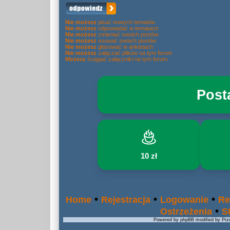
Nie możesz
pisać nowych tematów
Nie możesz
odpowiadać w tematach
Nie możesz
zmieniać swoich postów
Nie możesz
usuwać swoich postów
Nie możesz
głosować w ankietach
Nie możesz
załączać plików na tym forum
Możesz
ściągać załączniki na tym forum
Post
10 zł
•
•
•
Home
Rejestracja
Logowanie
Re
•
Ostrzeżenia
S
Powered by phpBB modified by Prze