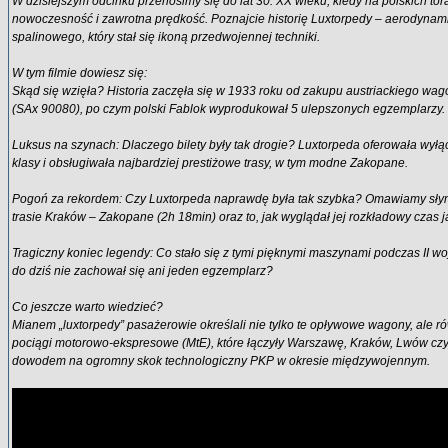
W dzisiejszym odcinku przenosimy się do lat 30. XX wieku, kiedy na polskich tor
nowoczesność i zawrotna prędkość. Poznajcie historię Luxtorpedy – aerodyn
spalinowego, który stał się ikoną przedwojennej techniki.
W tym filmie dowiesz się:
Skąd się wzięła? Historia zaczęła się w 1933 roku od zakupu austriackiego wa
(SAx 90080), po czym polski Fablok wyprodukował 5 ulepszonych egzemplarzy.
Luksus na szynach: Dlaczego bilety były tak drogie? Luxtorpeda oferowała wyłą
klasy i obsługiwała najbardziej prestiżowe trasy, w tym modne Zakopane.
Pogoń za rekordem: Czy Luxtorpeda naprawdę była tak szybka? Omawiamy słyn
trasie Kraków – Zakopane (2h 18min) oraz to, jak wyglądał jej rozkładowy czas j
Tragiczny koniec legendy: Co stało się z tymi pięknymi maszynami podczas II w
do dziś nie zachował się ani jeden egzemplarz?
Co jeszcze warto wiedzieć?
Mianem „luxtorpedy” pasażerowie określali nie tylko te opływowe wagony, ale r
pociągi motorowo-ekspresowe (MtE), które łączyły Warszawę, Kraków, Lwów czy
dowodem na ogromny skok technologiczny PKP w okresie międzywojennym.