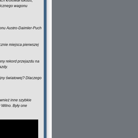
ach królował luksus,
amicznego wagonu
gonu Austro-Daimler-Puch
cznie miejsca pierwszej
ny rekord przejazdu na
azdy.
ojny światowej? Dlaczego
ównież inne szybkie
 Wilno. Były one