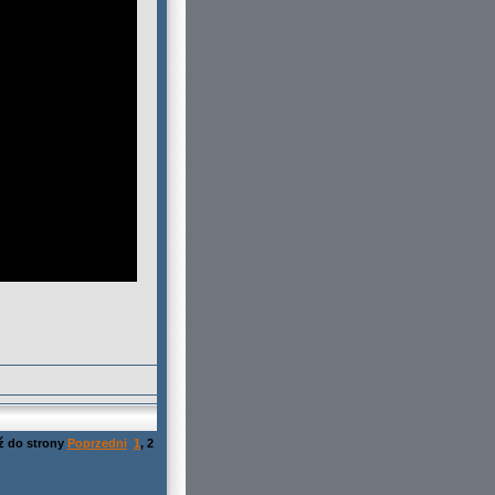
ź do strony
Poprzedni
1
,
2