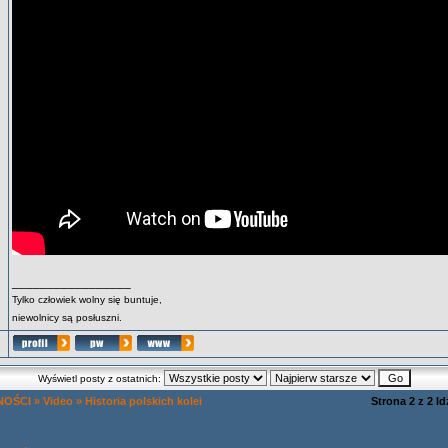
_________________
Tylko człowiek wolny się buntuje,
niewolnicy są posłuszni.
Wyświetl posty z ostatnich:
NOŚCI
»
Video
»
Historia polskich kolei
Strona
2
z
2
Id