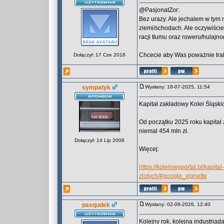
@PasjonatZor:
Bez urazy. Ale jechalem w tym 
ziemi/schodach. Ale oczywiście
racji tłumu oraz roweru/hulajnog
Chcecie aby Was poważnie trak
Dołączył: 17 Cze 2018
sympatyk
Wysłany: 18-07-2025, 11:54
Kapitał zakładowy Kolei Śląskich
Od początku 2025 roku kapitał z
niemal 454 mln zł.
Dołączył: 14 Lip 2008
Więcej:
https://kolejowyportal.pl/kapita
zlotych/#google_vignette
pasqudek
Wysłany: 02-06-2026, 12:40
Kolejny rok, kolejna industriad