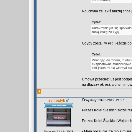
No, chyba że jakiś burżuj chce
Cytat:
Kilkakrotnie już się spotka
robią łaskę że żyją.
Gdyby zostali w PR i jeździli p
Cytat:
Wracając do taboru, to obst
eksploatować standardowe 
kibli jakoś mi się wierzyć ni
Umowa przecież już jest podpis
na dłuższy okres), a o termino
sympatyk
Wysłany: 23-05-2019, 21:27
Prezes Kolei Śląskich złożył re
Prezes Kolei Śląskich Wojciech 
- Mam poczucie, że moja misja 
Dołączył: 14 Lip 2008