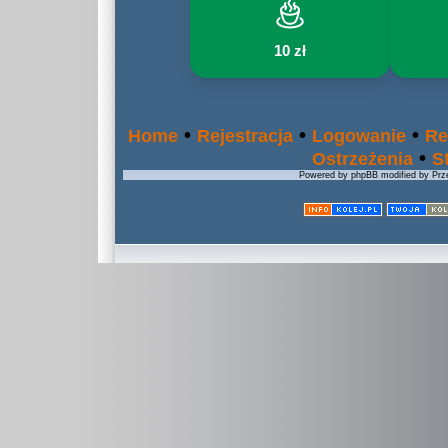
10 zł
•
•
•
Home
Rejestracja
Logowanie
Re
•
Ostrzeżenia
S
Powered by phpBB modified by Prze