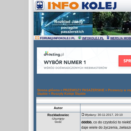
FORUM
@
INFOKOLEJ.PL
INFOKOLEJ.PL
WERSJA MOB
Strona główna
»
PRZEWOZY PASAŻERSKIE
»
Przewozy w re
śląskie
»
Ruszyły Koleje Śląskie
Autor
Rozkładowiec
Wysłany: 30-11-2017, 20:10
-
Usunięty
-
Gość
dddbb
, co do czystości to niek
daje wiele do życzenia, zwłasz