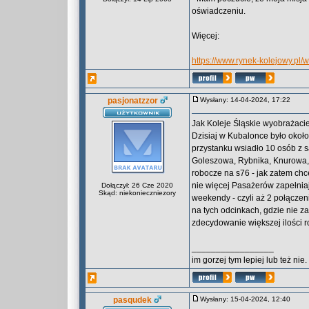
oświadczeniu.
Więcej:
https://www.rynek-kolejowy.pl/
pasjonatzzor
Wysłany: 14-04-2024, 17:22
Jak Koleje Śląskie wyobrażacie
Dzisiaj w Kubalonce było okoł
przystanku wsiadło 10 osób z s
Goleszowa, Rybnika, Knurowa,
robocze na s76 - jak zatem chc
nie więcej Pasażerów zapełniaj
Dołączył: 26 Cze 2020
Skąd: niekonieczniezory
weekendy - czyli aż 2 połącze
na tych odcinkach, gdzie nie z
zdecydowanie większej ilości r
_________________
im gorzej tym lepiej lub też nie.
pasqudek
Wysłany: 15-04-2024, 12:40