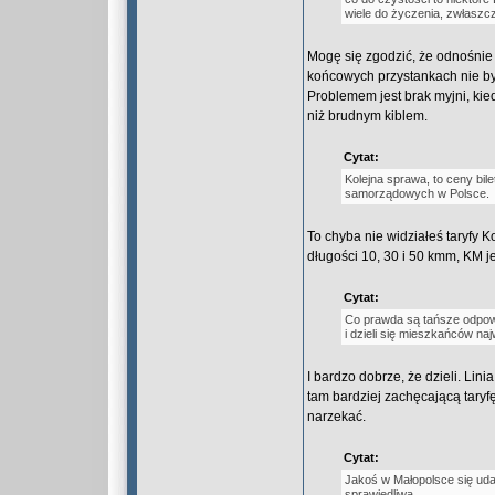
wiele do życzenia, zwłaszcz
Mogę się zgodzić, że odnośnie c
końcowych przystankach nie był
Problemem jest brak myjni, ki
niż brudnym kiblem.
Cytat:
Kolejna sprawa, to ceny bil
samorządowych w Polsce.
To chyba nie widziałeś taryfy 
długości 10, 30 i 50 kmm, KM j
Cytat:
Co prawda są tańsze odpowie
i dzieli się mieszkańców na
I bardzo dobrze, że dzieli. Lin
tam bardziej zachęcającą taryf
narzekać.
Cytat:
Jakoś w Małopolsce się udał
sprawiedliwą,