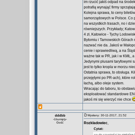
im rzucić jakiś odpad na środe
potrafią wynająć firmy sprzątaj
Kolejna sprawa, to ceny biletó
samorządowych w Polsce. Co pr
na wszystkich trasach, no i dz
równiejszych. Przykłady; Katowi
4 zł, Katowice - Tychy Lodowisk
Bytomiu i Tarnowskich Górach mi
nazwać nie da. Jakoś w Małopol
cenie i sprawiedliwą, a na Ślą
ważne tak w PR, jak i w KMŁ, 
Jedynymi plusami taryfowymi s
jest to tylko kropla w morzu ni
Ostatnia sprawa, to obsługa. K
przejętymi po PR-ach), które r
łachą, albo oleje system.
Wracając do taboru, to obstawi
eksploatować standardowe EN57
jakoś mi się wierzyć nie chce
dddbb
Wysłany: 30-11-2017, 21:52
-
Usunięty
-
Gość
Rozkładowiec
,
Cytat:
co do czystości to niektóre 