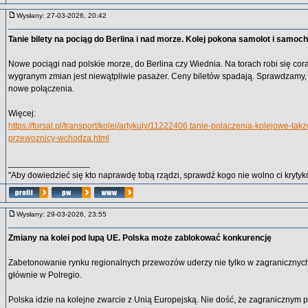
Wysłany: 27-03-2026, 20:42
Tanie bilety na pociąg do Berlina i nad morze. Kolej pokona samolot i samoc
Nowe pociągi nad polskie morze, do Berlina czy Wiednia. Na torach robi się cor
wygranym zmian jest niewątpliwie pasażer. Ceny biletów spadają. Sprawdzamy, 
nowe połączenia.
Więcej:
https://forsal.pl/transport/kolej/artykuly/11222406,tanie-polaczenia-kolejowe-tak
przewoznicy-wchodza.html
_________________
"Aby dowiedzieć się kto naprawdę tobą rządzi, sprawdź kogo nie wolno ci krytyko
Wysłany: 29-03-2026, 23:55
Zmiany na kolei pod lupą UE. Polska może zablokować konkurencję
Zabetonowanie rynku regionalnych przewozów uderzy nie tylko w zagranicznyc
głównie w Polregio.
Polska idzie na kolejne zwarcie z Unią Europejską. Nie dość, że zagranicznym