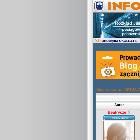
FORUM
@
INFOKOLEJ.PL
Strona główna
»
AKTUAL
Autor
Beatrycze