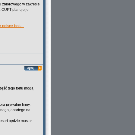
u zbiorowego w zakresie
 CUPT planuje je
w-polsce-beda-
część tego tortu mogą
ra prywatne firmy.
anego, opartego na
sort będzie musiał