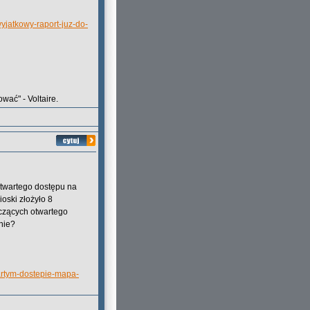
yjatkowy-raport-juz-do-
wać" - Voltaire.
otwartego dostępu na
oski złożyło 8
czących otwartego
nie?
artym-dostepie-mapa-