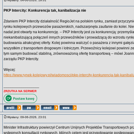
Wysłany: 04-06-2026, 19:01
PKP Intercity: Konkurencja tak, kanibalizacja nie
Zdaniem PKP Intercity działalność RegioJet na polskim rynku, zamiast przyczyni
rynku kolejowych przewozów pasażerskich, nadszarpnęła zaufanie do kolei. Ni
nadal jest otwarty na konkurencję. – PKP Intercity jest za konkurencją: przemyśl
niekanibalizującą połączeń innych przewoźników i prowadzącą do wzrostu rynk
budowania atrakcyjnej oferty. Kolej powinna walczyć o pasażera z innymi gałęzi
wszystkim z transportem drogowym i lotniczym. Przewoźnicy kolejowi powinni z
tym samym budować stabilną, zrównoważoną ofertę transportową – mówi Joanna
zarządu PKP Intercity.
Więcej:
https://www.rynek-kolejowy.pl/wiadomosci/pkp-intercity-konkurencja-tak-kanibal
_________________
ZRZUTKA NA SERWER
Wysłany: 09-06-2026, 23:01
Minister Infrastruktury powierzył Centrum Unijnych Projektów Transportowych 
wstępnych konsultacji rynkowych, których celem jest przygotowanie postępowan