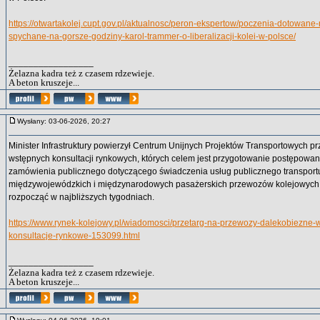
https://otwartakolej.cupt.gov.pl/aktualnosc/peron-ekspertow/poczenia-dotowane
spychane-na-gorsze-godziny-karol-trammer-o-liberalizacji-kolei-w-polsce/
_________________
Żelazna kadra też z czasem rdzewieje.
A beton kruszeje...
Wysłany: 03-06-2026, 20:27
Minister Infrastruktury powierzył Centrum Unijnych Projektów Transportowych 
wstępnych konsultacji rynkowych, których celem jest przygotowanie postępowan
zamówienia publicznego dotyczącego świadczenia usług publicznego transport
międzywojewódzkich i międzynarodowych pasażerskich przewozów kolejowych.
rozpocząć w najbliższych tygodniach.
https://www.rynek-kolejowy.pl/wiadomosci/przetarg-na-przewozy-dalekobiezne-
konsultacje-rynkowe-153099.html
_________________
Żelazna kadra też z czasem rdzewieje.
A beton kruszeje...