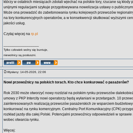
którzy w ostatnich miesiącach zdołali wjechać na polskie tory, rzucane są kłody po
unijnymi regulacjami szykuje przygotowywana nowelizacja ustawy o publicznym
Może ona prowadzić do zabetonowania rynku kolejowych przewozów regionalny
na tory konkurencyjnych operatorów, a w konsekwencji skutkować wyższymi cen
jakości usług.
Czytaj więcej na
rp.pl
_________________
Tylko człowiek wolny się buntuje,
niewolnicy są posłuszni.
Wysłany: 14-05-2026, 22:06
Nowi przewoźnicy na polskich torach. Kto chce konkurować o pasażerów?
Rok 2030 może otworzyć nowy rozdział na polskim rynku przewozów dalekobie
umowy z PKP Intercity nowi operatorzy będą wyłaniani w przetargach. 10 przew
zainteresowanych realizacją przewozów pasażerskich ze wsparciem budżetow
konkurować na rynku komercyjnym. Centralny Port Komunikacyjny (CPK) przyg
rozkład jazdy dla całej Polski. Potencjalni przewoźnicy odpowiedzieli w sprawi
wobec otwarcia rynku.
Więcej: