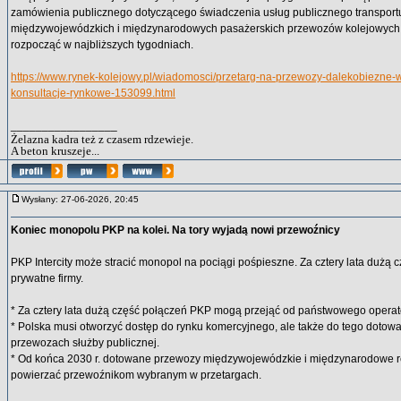
zamówienia publicznego dotyczącego świadczenia usług publicznego transport
międzywojewódzkich i międzynarodowych pasażerskich przewozów kolejowych.
rozpocząć w najbliższych tygodniach.
https://www.rynek-kolejowy.pl/wiadomosci/przetarg-na-przewozy-dalekobiezne-
konsultacje-rynkowe-153099.html
_________________
Żelazna kadra też z czasem rdzewieje.
A beton kruszeje...
Wysłany: 27-06-2026, 20:45
Koniec monopolu PKP na kolei. Na tory wyjadą nowi przewoźnicy
PKP Intercity może stracić monopol na pociągi pośpieszne. Za cztery lata dużą 
prywatne firmy.
* Za cztery lata dużą część połączeń PKP mogą przejąć od państwowego operato
* Polska musi otworzyć dostęp do rynku komercyjnego, ale także do tego dotow
przewozach służby publicznej.
* Od końca 2030 r. dotowane przewozy międzywojewódzkie i międzynarodowe re
powierzać przewoźnikom wybranym w przetargach.