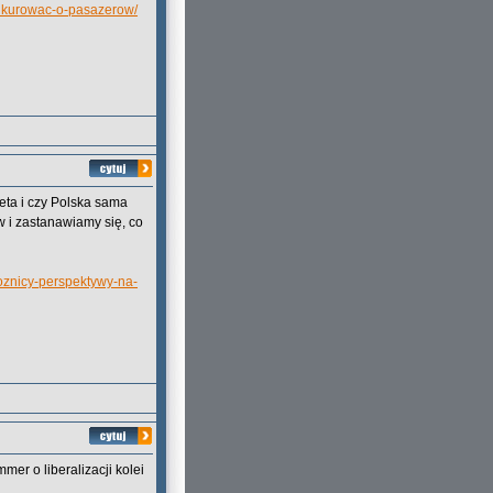
onkurowac-o-pasazerow/
ta i czy Polska sama
 i zastanawiamy się, co
woznicy-perspektywy-na-
er o liberalizacji kolei