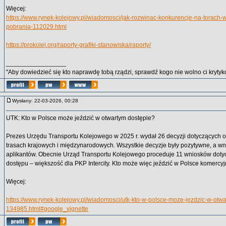
Więcej:
https://www.rynek-kolejowy.pl/wiadomosci/jak-rozwinac-konkurencje-na-torach-w
pobrania-112029.html
https://prokolej.org/raporty-grafiki-stanowiska/raporty/
_________________
"Aby dowiedzieć się kto naprawdę tobą rządzi, sprawdź kogo nie wolno ci krytyko
Wysłany: 22-03-2026, 00:28
UTK: Kto w Polsce może jeździć w otwartym dostępie?
Prezes Urzędu Transportu Kolejowego w 2025 r. wydał 26 decyzji dotyczących 
trasach krajowych i międzynarodowych. Wszystkie decyzje były pozytywne, a wni
aplikantów. Obecnie Urząd Transportu Kolejowego proceduje 11 wniosków doty
dostępu – większość dla PKP Intercity. Kto może więc jeździć w Polsce komercyj
Więcej:
https://www.rynek-kolejowy.pl/wiadomosci/utk-kto-w-polsce-moze-jezdzic-w-otw
134985.html#google_vignette