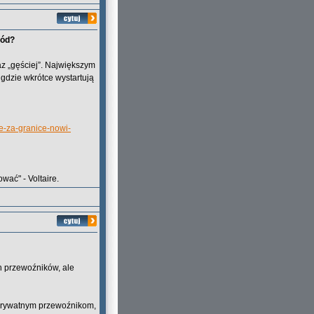
hód?
az „gęściej”. Największym
gdzie wkrótce wystartują
ze-za-granice-nowi-
wać" - Voltaire.
h przewoźników, ale
 prywatnym przewoźnikom,