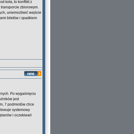
d koła, to konflikt z
 transporcie zbiorowym.
ch, uniemożliwić wejście
ami biletów i spadkiem
żnych. Po wygaśnięciu
oźników jest
ym, 7 podmiotów chce
otowuje systemowy
e planów i oczekiwań