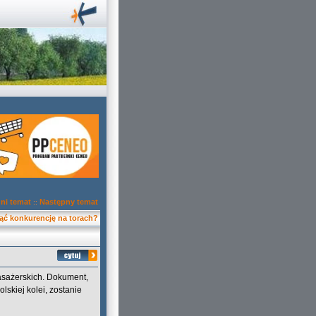
ni temat
Następny temat
::
ąć konkurencję na torach?
asażerskich. Dokument,
lskiej kolei, zostanie