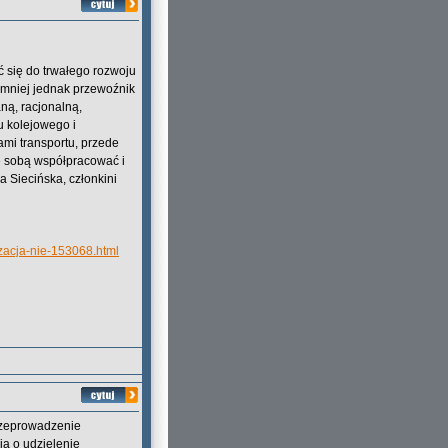
ć się do trwałego rozwoju
emniej jednak przewoźnik
aną, racjonalną,
u kolejowego i
ami transportu, przede
e sobą współpracować i
 Siecińska, członkini
izacja-nie-153068.html
przeprowadzenie
ia o udzielenie