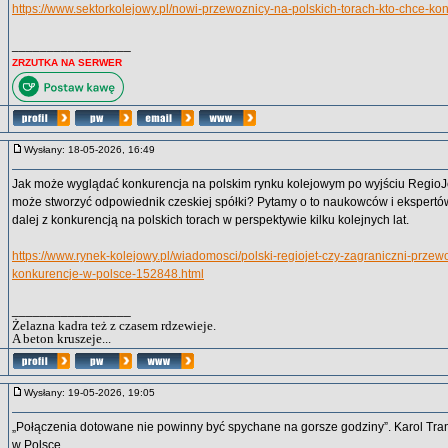
https://www.sektorkolejowy.pl/nowi-przewoznicy-na-polskich-torach-kto-chce-k
_________________
ZRZUTKA NA SERWER
Wysłany: 18-05-2026, 16:49
Jak może wyglądać konkurencja na polskim rynku kolejowym po wyjściu RegioJe
może stworzyć odpowiednik czeskiej spółki? Pytamy o to naukowców i ekspertów
dalej z konkurencją na polskich torach w perspektywie kilku kolejnych lat.
https://www.rynek-kolejowy.pl/wiadomosci/polski-regiojet-czy-zagraniczni-prze
konkurencje-w-polsce-152848.html
_________________
Żelazna kadra też z czasem rdzewieje.
A beton kruszeje...
Wysłany: 19-05-2026, 19:05
„Połączenia dotowane nie powinny być spychane na gorsze godziny”. Karol Tramm
w Polsce.