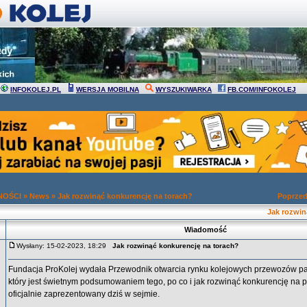
INFOKOLEJ.PL
WERSJA MOBILNA
WYSZUKIWARKA
FB.COM/INFOKOLEJ
NOŚCI
»
News
»
Jak rozwinąć konkurencję na torach?
Poprzed
Jak rozwin
Wiadomość
Wysłany: 15-02-2023, 18:29
Jak rozwinąć konkurencję na torach?
Fundacja ProKolej wydała Przewodnik otwarcia rynku kolejowych przewozów p
który jest świetnym podsumowaniem tego, po co i jak rozwinąć konkurencję na po
oficjalnie zaprezentowany dziś w sejmie.