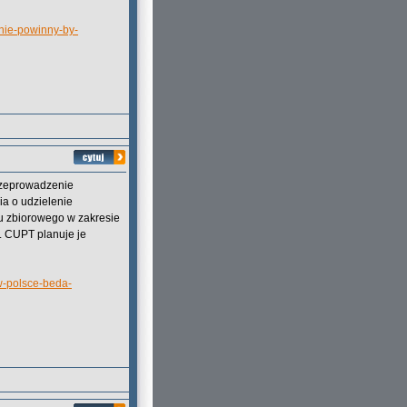
-nie-powinny-by-
przeprowadzenie
ia o udzielenie
u zbiorowego w zakresie
 CUPT planuje je
w-polsce-beda-