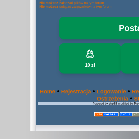
Nie możesz
załączać plików na tym forum
Nie możesz
ściągać załączników na tym forum
Post
10 zł
•
•
•
Home
Rejestracja
Logowanie
Re
•
Ostrzeżenia
S
Powered by phpBB modified by Prze