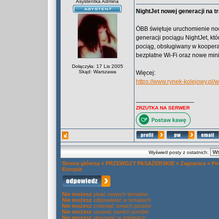
Asystentka Admina
NightJet nowej generacji na t
ÖBB świętuje uruchomienie no
generacji pociągu NightJet, kt
pociąg, obsługiwany w kooperac
bezpłatne Wi-Fi oraz nowe min
Dołączyła: 17 Lis 2005
Skąd: Warszawa
Więcej:
https://www.rynek-kolejowy.pl/
_________________
ZRZUTKA NA SERWER
Wyświetl posty z ostatnich:
Strona główna
»
PRZEWOZY PASAŻERSKIE
»
Zagranica
»
Po
Europie
Nie możesz
pisać nowych tematów
Nie możesz
odpowiadać w tematach
Nie możesz
zmieniać swoich postów
Nie możesz
usuwać swoich postów
Nie możesz
głosować w ankietach