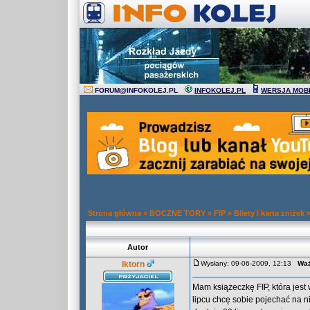
FORUM
@
INFOKOLEJ.PL
INFOKOLEJ.PL
WERSJA MOB
Strona główna
»
BOCZNE TORY
»
FIP
»
Bilety i karta zniżek
Autor
Iktorn
Wysłany: 09-06-2009, 12:13
Waż
Mam książeczkę FIP, która jest
lipcu chcę sobie pojechać na ni