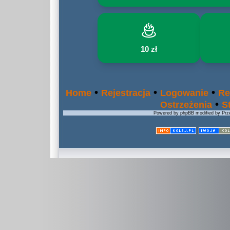
10 zł
•
•
•
Home
Rejestracja
Logowanie
Re
•
Ostrzeżenia
S
Powered by phpBB modified by Prze