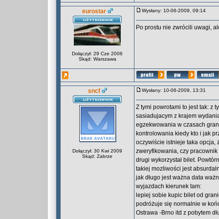
eurostar
Wysłany: 10-06-2009, 09:14
Po prostu nie zwrócili uwagi, al
Dołączył: 29 Cze 2006
Skąd: Warszawa
sncf
Wysłany: 10-06-2009, 13:31
Z tymi powrotami to jest tak: z 
sasiadujacym z krajem wydania 
egzekwowania w czasach granic,
kontrolowania kiedy kto i jak p
oczywiście istnieje taka opcja,
zweryfikowania, czy pracownik
Dołączył: 30 Kwi 2009
Skąd: Zabrze
drugi wykorzystał bilet. Powtór
takiej mozliwości jest absurdal
jak długo jest ważna data ważn
wyjazdach kierunek tam:
lepiej sobie kupic bilet od grani
podróżuje się normalnie w koń
Ostrawa -Brno itd z pobytem dł