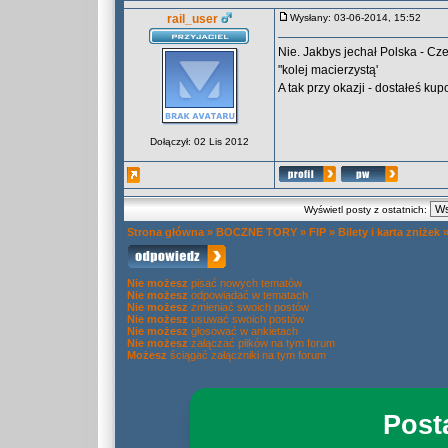
rail_user
Wysłany: 03-06-2014, 15:52
Nie. Jakbys jechał Polska - Cze
"kolej macierzystą'
A tak przy okazji - dostałeś k
Dołączył: 02 Lis 2012
Wyświetl posty z ostatnich:
Strona główna
»
BOCZNE TORY
»
FIP
»
Bilety i karta zniżek
Nie możesz
pisać nowych tematów
Nie możesz
odpowiadać w tematach
Nie możesz
zmieniać swoich postów
Nie możesz
usuwać swoich postów
Nie możesz
głosować w ankietach
Nie możesz
załączać plików na tym forum
Możesz
ściągać załączniki na tym forum
Post