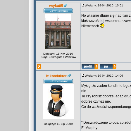
wtyka85
Wysłany: 19-04-2010, 10:51
No właśnie długo się nad tym z
ktoś wcześniej wspomniał zaw
Niemczech
Dołączył: 15 Kwi 2010
Skąd: Strzegom / Wrocław
ic konduktor
Wysłany: 19-04-2010, 14:06
Myślę, że żaden kondi nie będzi
nie.
To czy robisz dobrze jadąc drug
dobrze czy też nie.
Co do ważności wspomnianego b
_________________
" Doświadczenie to coś, co zdo
Dołączył: 11 Lip 2009
E. Murphy