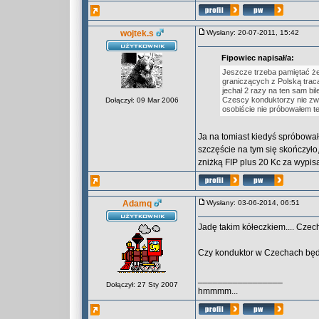
wojtek.s
Wysłany: 20-07-2011, 15:42
Fipowiec napisał/a:
Jeszcze trzeba pamiętać że
graniczących z Polską trac
jechał 2 razy na ten sam bi
Czescy konduktorzy nie zwr
Dołączył: 09 Mar 2006
osobiście nie próbowałem t
Ja na tomiast kiedyś spróbowa
szczęście na tym się skończyło,
zniżką FIP plus 20 Kc za wypisa
Adamq
Wysłany: 03-06-2014, 06:51
Jadę takim kółeczkiem.... Czech
Czy konduktor w Czechach będz
_________________
Dołączył: 27 Sty 2007
hmmmm...