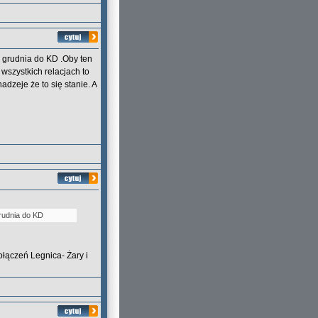
 grudnia do KD .Oby ten
 wszystkich relacjach to
dzeje że to się stanie. A
rudnia do KD
łączeń Legnica- Żary i