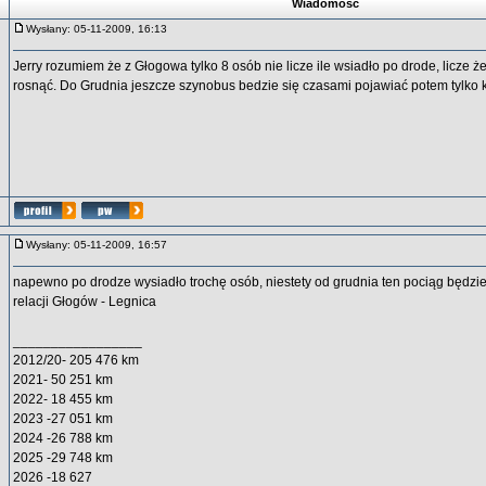
Wiadomość
Wysłany: 05-11-2009, 16:13
Jerry rozumiem że z Głogowa tylko 8 osób nie licze ile wsiadło po drode, licze ż
rosnąć. Do Grudnia jeszcze szynobus bedzie się czasami pojawiać potem tylko kibl
Wysłany: 05-11-2009, 16:57
napewno po drodze wysiadło trochę osób, niestety od grudnia ten pociąg będzie 
relacji Głogów - Legnica
_________________
2012/20- 205 476 km
2021- 50 251 km
2022- 18 455 km
2023 -27 051 km
2024 -26 788 km
2025 -29 748 km
2026 -18 627