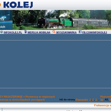
INFOKOLEJ.PL
WERSJA MOBILNA
WYSZUKIWARKA
FB.COM/INFOKOLEJ
Y PASAŻERSKIE
»
Przewozy w regionach
Poprzed
wencja w dolnośląskich pociągach
Idź do strony
Poprzedni
1
,
2
,
3
...
61
,
62
,
6
Frekwencja 