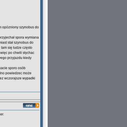
ęm opózniony szynobus do
przyjechał spora wymiana
iast stał szynobus do
tam się ludze często
więc po chwili słychac
wego przyjazdu kiedy
kacie sporo osób
ródno powiedzec może
rzez wczorajsze wypadki
er.