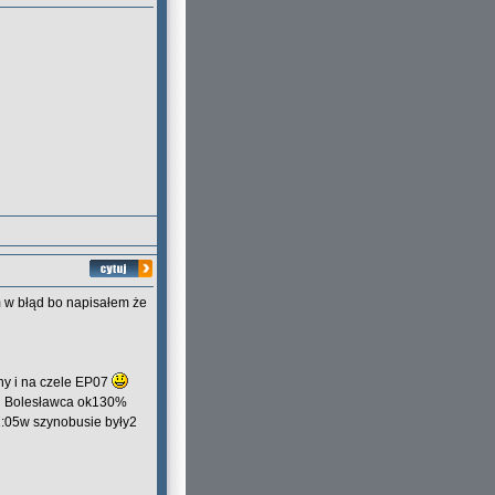
w błąd bo napisałem że
ny i na czele EP07
od Bolesławca ok130%
1:05w szynobusie były2