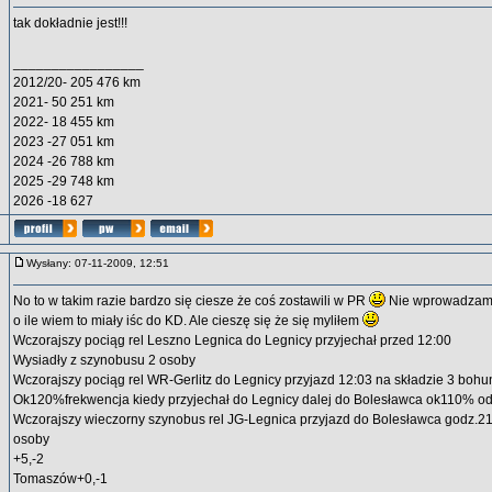
tak dokładnie jest!!!
_________________
2012/20- 205 476 km
2021- 50 251 km
2022- 18 455 km
2023 -27 051 km
2024 -26 788 km
2025 -29 748 km
2026 -18 627
Wysłany: 07-11-2009, 12:51
No to w takim razie bardzo się ciesze że coś zostawili w PR
Nie wprowadzam 
o ile wiem to miały iśc do KD. Ale cieszę się że się myliłem
Wczorajszy pociąg rel Leszno Legnica do Legnicy przyjechał przed 12:00
Wysiadły z szynobusu 2 osoby
Wczorajszy pociąg rel WR-Gerlitz do Legnicy przyjazd 12:03 na składzie 3 bohu
Ok120%frekwencja kiedy przyjechał do Legnicy dalej do Bolesławca ok110% 
Wczorajszy wieczorny szynobus rel JG-Legnica przyjazd do Bolesławca godz.2
osoby
+5,-2
Tomaszów+0,-1