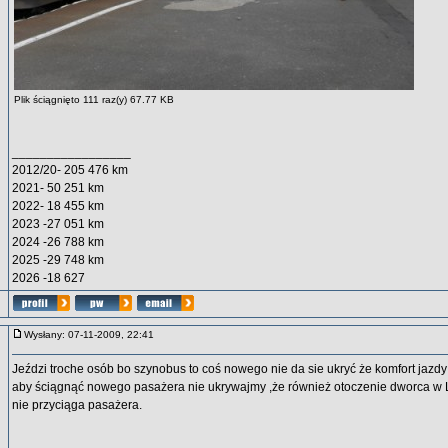
Plik ściągnięto 111 raz(y) 67.77 KB
_________________
2012/20- 205 476 km
2021- 50 251 km
2022- 18 455 km
2023 -27 051 km
2024 -26 788 km
2025 -29 748 km
2026 -18 627
Wysłany: 07-11-2009, 22:41
Jeździ troche osób bo szynobus to coś nowego nie da sie ukryć że komfort jaz
aby ściągnąć nowego pasażera nie ukrywajmy ,że również otoczenie dworca w L
nie przyciąga pasażera.