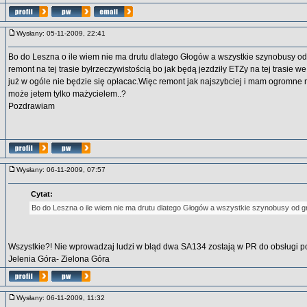
Wysłany: 05-11-2009, 22:41
Bo do Leszna o ile wiem nie ma drutu dlatego Głogów a wszystkie szynobusy od
remont na tej trasie byłrzeczywistością bo jak będą jezdziły ETZy na tej trasie we
już w ogóle nie będzie się opłacac.Więc remont jak najszybciej i mam ogromne na
może jetem tylko mażycielem..?
Pozdrawiam
Wysłany: 06-11-2009, 07:57
Cytat:
Bo do Leszna o ile wiem nie ma drutu dlatego Głogów a wszystkie szynobusy od g
Wszystkie?! Nie wprowadzaj ludzi w błąd dwa SA134 zostają w PR do obsługi po
Jelenia Góra- Zielona Góra
Wysłany: 06-11-2009, 11:32