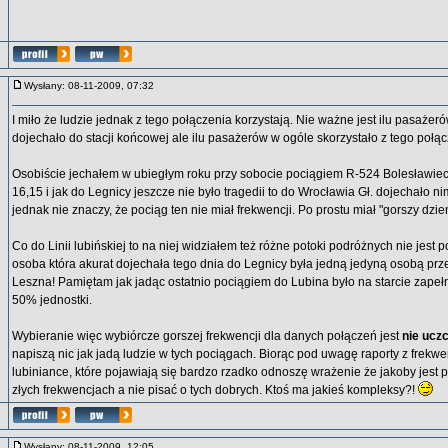
Wysłany: 08-11-2009, 07:32
I miło że ludzie jednak z tego połączenia korzystają. Nie ważne jest ilu pasażer
dojechało do stacji końcowej ale ilu pasażerów w ogóle skorzystało z tego połąc
Osobiście jechałem w ubiegłym roku przy sobocie pociągiem R-524 Bolesławiec
16,15 i jak do Legnicy jeszcze nie było tragedii to do Wrocławia Gł. dojechało n
jednak nie znaczy, że pociąg ten nie miał frekwencji. Po prostu miał "gorszy dzie
Co do Linii lubińskiej to na niej widziałem też różne potoki podróżnych nie jest
osoba która akurat dojechała tego dnia do Legnicy była jedną jedyną osobą p
Leszna! Pamiętam jak jadąc ostatnio pociągiem do Lubina było na starcie zapeł
50% jednostki.
Wybieranie więc wybiórcze gorszej frekwencji dla danych połączeń jest
nie ucz
napiszą nic jak jadą ludzie w tych pociągach. Biorąc pod uwagę raporty z frekw
lubiniance, które pojawiają się bardzo rzadko odnoszę wrażenie że jakoby jest 
złych frekwencjach a nie pisać o tych dobrych. Ktoś ma jakieś kompleksy?!
Wysłany: 08-11-2009, 12:05