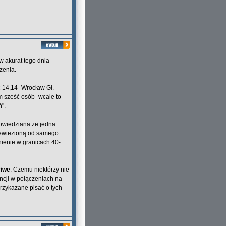
ów akurat tego dnia
zenia.
 14,14- Wrocław Gł.
im sześć osób- wcale to
ń".
 powiedziana że jedna
rzewiezioną od samego
nienie w granicach 40-
ciwe
. Czemu niektórzy nie
encji w połączeniach na
przykazane pisać o tych