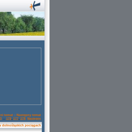
ni temat
Następny temat
::
3
...
176
,
177
,
178
Następny
w dolnośląskich pociągach