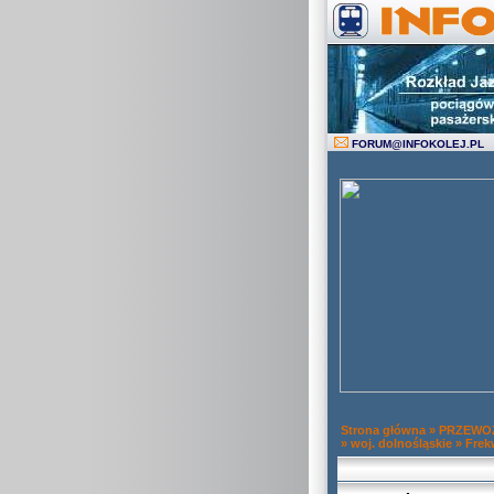
FORUM
@
INFOKOLEJ.PL
Strona główna
»
PRZEWOZ
»
woj. dolnośląskie
»
Frek