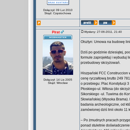
Dołączył: 09 Lut 2010
Skąd: Częstochowa
Pirat
Wysłany: 27-06-2011, 21:40
Olsztyn: Umowa na budowę lin
Dziś po godzinie dziesiątej, 
formule zaprojektuj i wybuduj l
przebudowy skrzyżowań.
Hiszpański FCC Construccion 
cenę ryczałtową brutto 249 78
Dołączył: 14 Lis 2005
Skąd: Wrocław
o przebiegu: Plac Konstytucji 3 
Płoskiego-ul. Witosa (do skrzyż
Sikorskiego -ul. Tuwima do Kort
Słowiańskiej (Wysoka Brama). 
badania archeologiczne, od któ
zamówionej dziś linii około 11 
– Po żmudnych pracach przygo
ponad stuletnie doświadczenie