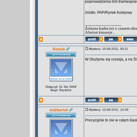
poprowadzenia linii tramwajow
źródło: PAP/Rynek Kolejowy
_________________
Żelazna kadra też z czasem rdz
A beton kruszeje...
Romek
Wysłany: 10-06-2011, 00:11
W Olsztynie się rozwija, a na Ś
Dołączył: 31 Sie 2006
Skąd: Racibórz
lxd2bartek
Wysłany: 12-06-2011, 14:30
Precyzyjnie to nie w całym ślas