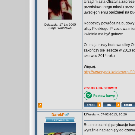
Urząd miasta Olsztyna zaprez
przedstawionego miastu przez 
uwzględnieniu opóźnień na bu
Robotnicy powrócą na budowy 
Dołączyła: 17 Lis 2005
Skąd: Warszawa
ulicy Płoskiego. Przez dwa mi
kwietnia ma być gotowe.
Od maja ruszy budowa ulicy Ob
zakończy się jeszcze w 2013 ro
czerwcu 2014 roku.
Więcej:
http://www.rynek-kolejowy.p
_________________
ZRZUTKA NA SERWER
DarekP
Wysłany: 07-02-2013, 20:26
Realnie oceniając sytuację tra
wyraźnie naciągnięty do czerwc