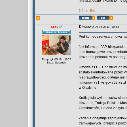
miejsca, gdzie nikomu to nie bę
źródło:
link
Arek
Wysłany: 09-06-2011, 10:42
Pod koniec czerwca umowa na
Jak informuje PAP, hiszpańska 
linie tramwajowe oraz przebud
Hiszpanie pokonali w przetargu 
Dołączył: 05 Mar 2007
Skąd: Szczecin
Umowa z FCC Construccion ma 
zostało skontrolowane przez P
nieprawidłowości, dlatego nie 
milionów 781 tysięcy 708,72 z
w Olsztynie.
Krótką listę wykonawców stanowi
Hiszpanii, Trakcja Polska i Mo
Construcción, i to ona złożyła n
Zadanie obejmuje zaprojektowan
tramwajowych i przejścia podz