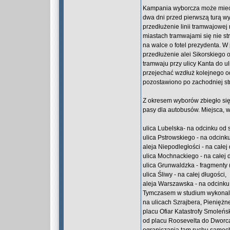
Kampania wyborcza może mieć t
dwa dni przed pierwszą turą w
przedłużenie linii tramwajowe
miastach tramwajami się nie st
na walce o fotel prezydenta. W
przedłużenie alei Sikorskiego 
tramwaju przy ulicy Kanta do u
przejechać wzdłuż kolejnego od
pozostawiono po zachodniej stro
Z okresem wyborów zbiegło się 
pasy dla autobusów. Miejsca, w 
ulica Lubelska- na odcinku od s
ulica Pstrowskiego - na odcink
aleja Niepodległości - na całej 
ulica Mochnackiego - na całej 
ulica Grunwaldzka - fragmenty 
ulica Śliwy - na całej długości,
aleja Warszawska - na odcinku 
Tymczasem w studium wykonaln
na ulicach Szrajbera, Pieniężne
placu Ofiar Katastrofy Smoleńs
od placu Roosevelta do Dworca