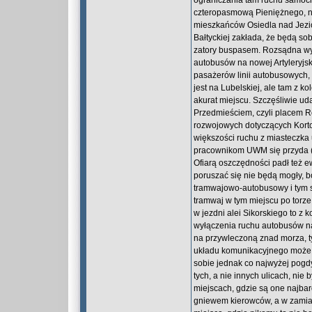
ograniczania tam ruchu samoch
czteropasmową Pieniężnego, na 
mieszkańców Osiedla nad Jezio
Bałtyckiej zakłada, że będą s
zatory buspasem. Rozsądna wyda
autobusów na nowej Artyleryjs
pasażerów linii autobusowych, 
jest na Lubelskiej, ale tam z 
akurat miejscu. Szczęśliwie u
Przedmieściem, czyli placem R
rozwojowych dotyczących Kortow
większości ruchu z miasteczka
pracownikom UWM się przyda (p
Ofiarą oszczędności padł też 
poruszać się nie będą mogły, 
tramwajowo-autobusowy i tym 
tramwaj w tym miejscu po tor
w jezdni alei Sikorskiego to z
wyłączenia ruchu autobusów na
na przywleczoną znad morza, t
układu komunikacyjnego może 
sobie jednak co najwyżej pogd
tych, a nie innych ulicach, ni
miejscach, gdzie są one najbar
gniewem kierowców, a w zamian