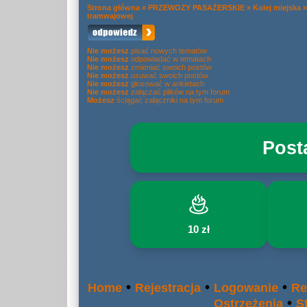
Strona główna
»
PRZEWOZY PASAŻERSKIE
»
Kolej miejska
tramwajowej
Nie możesz
pisać nowych tematów
Nie możesz
odpowiadać w tematach
Nie możesz
zmieniać swoich postów
Nie możesz
usuwać swoich postów
Nie możesz
głosować w ankietach
Nie możesz
załączać plików na tym forum
Możesz
ściągać załączniki na tym forum
Post
10 zł
•
•
•
Home
Rejestracja
Logowanie
Re
•
Ostrzeżenia
S