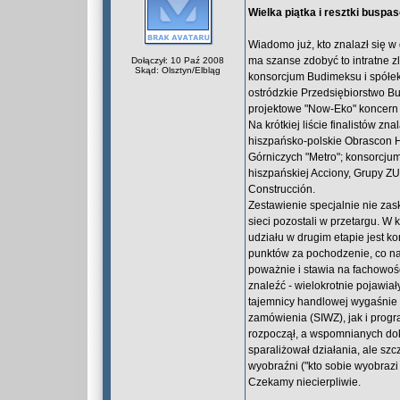
Wielka piątka i resztki buspa
Wiadomo już, kto znalazł się w
ma szanse zdobyć to intratne 
Dołączył: 10 Paź 2008
Skąd: Olsztyn/Elbląg
konsorcjum Budimeksu i spółek
ostródzkie Przedsiębiorstwo Bu
projektowe "Now-Eko" koncern
Na krótkiej liście finalistów z
hiszpańsko-polskie Obrascon H
Górniczych "Metro"; konsorcjum
hiszpańskiej Acciony, Grupy ZU
Construcción.
Zestawienie specjalnie nie zas
sieci pozostali w przetargu. W
udziału w drugim etapie jest k
punktów za pochodzenie, co nale
poważnie i stawia na fachowość
znaleźć - wielokrotnie pojawia
tajemnicy handlowej wygaśnie 
zamówienia (SIWZ), jak i progra
rozpoczął, a wspomnianych dok
sparaliżował działania, ale sz
wyobraźni ("kto sobie wyobrazi
Czekamy niecierpliwie.