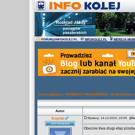
FORUM
@
INFOKOLEJ.PL
INFOKOLEJ.PL
WERSJA MOB
Strona główna
»
PRZEWOZY PASAŻERSKIE
»
Kolej miejska
Autor
krzynio
Wysłany: 14-12-2010, 10:09
[Ol
Obecnie trwa drugi etap przeta