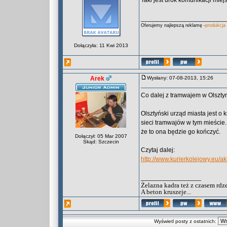
Taki jest urok komunikacji miejs
________________________
Oferujemy najlepszą reklamę -
produkcja
Dołączyła: 11 Kwi 2013
Arek
Wysłany: 07-08-2013, 15:26
Co dalej z tramwajem w Olszty
Olsztyński urząd miasta jest o 
sieci tramwajów w tym mieście.
że to ona będzie go kończyć.
Dołączył: 05 Mar 2007
Skąd: Szczecin
Czytaj dalej:
http://www.kurierkolejowy.eu/a
_________________
Żelazna kadra też z czasem rdz
A beton kruszeje...
Wyświetl posty z ostatnich: