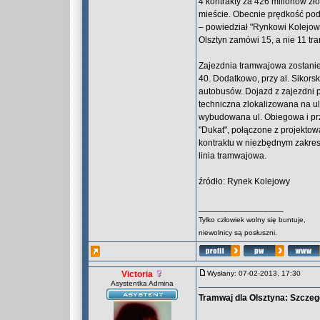
4 kontrakty za 426 milionów zł
mieście. Obecnie prędkość po
– powiedział "Rynkowi Kolejow
Olsztyn zamówi 15, a nie 11 tr
Zajezdnia tramwajowa zostanie 
40. Dodatkowo, przy al. Sikor
autobusów. Dojazd z zajezdni p
techniczna zlokalizowana na ul
wybudowana ul. Obiegowa i prz
"Dukat", połączone z projekto
kontraktu w niezbędnym zakres
linia tramwajowa.
źródło: Rynek Kolejowy
_________________
Tylko człowiek wolny się buntuje,
niewolnicy są posłuszni.
Victoria
Wysłany: 07-02-2013, 17:30
Asystentka Admina
Tramwaj dla Olsztyna: Szcz