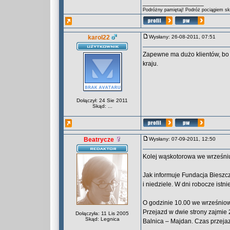
_________________
Podróżny pamiętaj! Podróż pociągiem skr
karol22
Wysłany: 26-08-2011, 07:51
Zapewne ma dużo klientów, bo 
kraju.
Dołączył: 24 Sie 2011
Skąd: ...
Beatrycze
Wysłany: 07-09-2011, 12:50
Kolej wąskotorowa we wrześni
Jak informuje Fundacja Bieszcz
i niedziele. W dni robocze is
O godzinie 10.00 we wrześniow
Przejazd w dwie strony zajmie 
Dołączyła: 11 Lis 2005
Skąd: Legnica
Balnica – Majdan. Czas przeja