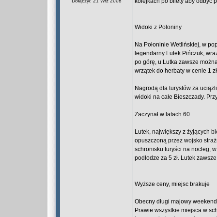
kolejkach po bilety aby odbyć po
Dołączył: 21 Wrz 2008
Widoki z Połoniny
Na Połoninie Wetlińskiej, w po
legendarny Lutek Pińczuk, wra
po górę, u Lutka zawsze można
wrzątek do herbaty w cenie 1 zł
Nagrodą dla turystów za uciąż
widoki na całe Bieszczady. Przy
Zaczynał w latach 60.
Lutek, największy z żyjących bi
opuszczoną przez wojsko strażn
schronisku turyści na nocleg, w
podłodze za 5 zł. Lutek zawsz
Wyższe ceny, miejsc brakuje
Obecny długi majowy weekend 
Prawie wszystkie miejsca w sc