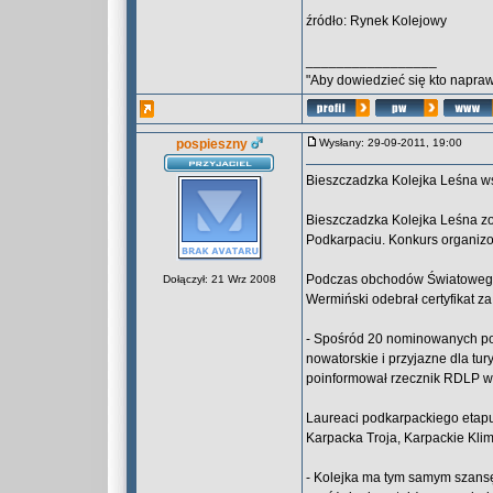
źródło: Rynek Kolejowy
_________________
"Aby dowiedzieć się kto naprawd
pospieszny
Wysłany: 29-09-2011, 19:00
Bieszczadzka Kolejka Leśna wś
Bieszczadzka Kolejka Leśna zo
Podkarpaciu. Konkurs organizo
Podczas obchodów Światowego D
Dołączył: 21 Wrz 2008
Wermiński odebrał certyfikat z
- Spośród 20 nominowanych pod
nowatorskie i przyjazne dla tu
poinformował rzecznik RDLP w
Laureaci podkarpackiego etap
Karpacka Troja, Karpackie Klima
- Kolejka ma tym samym szansę 