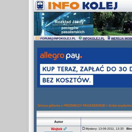
FORUM
@
INFOKOLEJ.PL
INFOKOLEJ.PL
WERSJA MOB
Strona główna
»
PRZEWOZY PASAŻERSKIE
»
Kolej wąskoto
Autor
Wojtek
Wysłany: 13-06-2011, 13:35
Bie