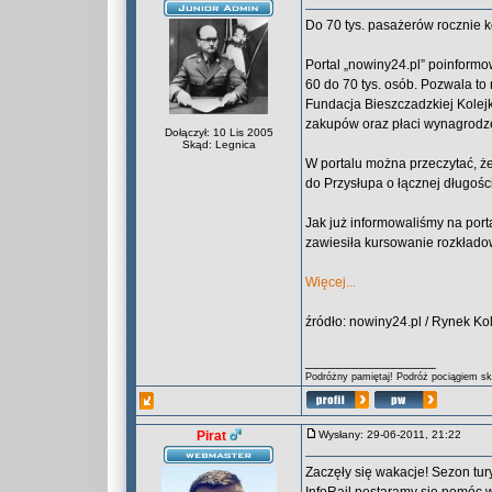
Do 70 tys. pasażerów rocznie k
Portal „nowiny24.pl” poinformow
60 do 70 tys. osób. Pozwala to
Fundacja Bieszczadzkiej Kolejk
zakupów oraz płaci wynagrodz
Dołączył: 10 Lis 2005
Skąd: Legnica
W portalu można przeczytać, że
do Przysłupa o łącznej długośc
Jak już informowaliśmy na po
zawiesiła kursowanie rozkłado
Więcej...
źródło: nowiny24.pl / Rynek Ko
_________________
Podróżny pamiętaj! Podróż pociągiem skr
Pirat
Wysłany: 29-06-2011, 21:22
Zaczęły się wakacje! Sezon tur