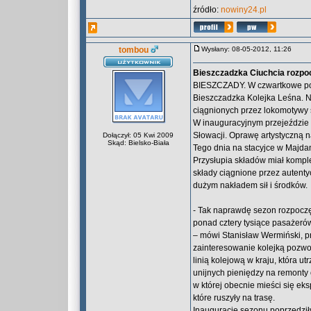
źródło:
nowiny24.pl
tombou
Wysłany: 08-05-2012, 11:26
Bieszczadzka Ciuchcia rozpo
BIESZCZADY. W czwartkowe pop
Bieszczadzka Kolejka Leśna. N
ciągnionych przez lokomotywy 
W inauguracyjnym przejeździe d
Słowacji. Oprawę artystyczną n
Dołączył: 05 Kwi 2009
Skąd: Bielsko-Biała
Tego dnia na stacyjce w Majdan
Przysłupia składów miał kompl
składy ciągnione przez autenty
dużym nakładem sił i środków.
- Tak naprawdę sezon rozpoczęl
ponad cztery tysiące pasażeró
– mówi Stanisław Wermiński, pr
zainteresowanie kolejką pozwo
linią kolejową w kraju, która u
unijnych pieniędzy na remonty 
w której obecnie mieści się e
które ruszyły na trasę.
Inaugurację sezonu poprzedził