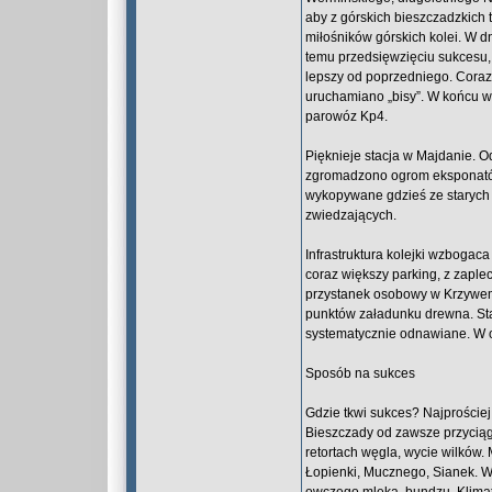
aby z górskich bieszczadzkich t
miłośników górskich kolei. W d
temu przedsięwzięciu sukcesu,
lepszy od poprzedniego. Coraz d
uruchamiano „bisy”. W końcu w 
parowóz Kp4.
Pięknieje stacja w Majdanie. Od
zgromadzono ogrom eksponatów
wykopywane gdzieś ze starych 
zwiedzających.
Infrastruktura kolejki wzbogac
coraz większy parking, z zapl
przystanek osobowy w Krzywem.
punktów załadunku drewna. Stac
systematycznie odnawiane. W 
Sposób na sukces
Gdzie tkwi sukces? Najproście
Bieszczady od zawsze przyciąga
retortach węgla, wycie wilków.
Łopienki, Mucznego, Sianek. Wi