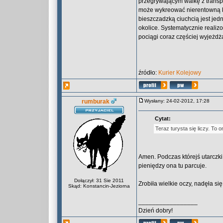
przegrywającym walkę z trans
może wykreować nierentowną k
bieszczadzką ciuchcią jest je
okolice. Systematycznie reali
pociągi coraz częściej wyjeżdż
źródło:
Kurier Kolejowy
rumburak
Wysłany: 24-02-2012, 17:28
Cytat:
Teraz turysta się liczy. To 
Amen. Podczas którejś utarczki
pieniędzy ona tu parcuje.
Dołączył: 31 Sie 2011
Zrobiła wielkie oczy, nadęła się
Skąd: Konstancin-Jeziorna
_________________
Dzień dobry!