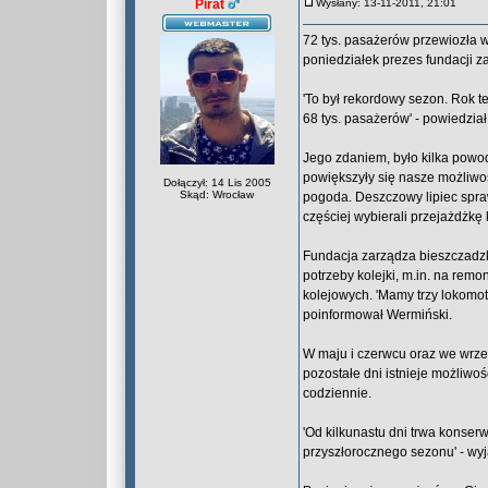
Pirat
Wysłany: 13-11-2011, 21:01
72 tys. pasażerów przewiozła 
poniedziałek prezes fundacji z
'To był rekordowy sezon. Rok t
68 tys. pasażerów' - powiedzia
Jego zdaniem, było kilka powo
powiększyły się nasze możliwoś
Dołączył: 14 Lis 2005
Skąd: Wrocław
pogoda. Deszczowy lipiec spr
częściej wybierali przejażdżkę 
Fundacja zarządza bieszczadzką
potrzeby kolejki, m.in. na remo
kolejowych. 'Mamy trzy lokomo
poinformował Wermiński.
W maju i czerwcu oraz we wrześn
pozostałe dni istnieje możliwoś
codziennie.
'Od kilkunastu dni trwa konser
przyszłorocznego sezonu' - wyja