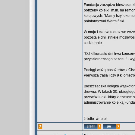
Fundacja zarządza bieszczadzką
potrzeby kolejki, m.in. na remo
kolejowych. "Mamy trzy lokomo
poinformował Wermiński.
W maju i czerwcu oraz we wrześn
pozostałe dni istnieje możliwoś
codziennie.
"Od kilkunastu dni trwa konser
przyszłorocznego sezonu" - wyj
Pociągi wożą pasażerów z Cisne
Pierwsza trasa liczy 9 kilometr
Bieszczadzka kolejka wąskotor
drewna. W latach 30. ubiegłego
przewóz ludzi, który z czasem s
administrowanie kolejką Funda
źródło: wnp.pl