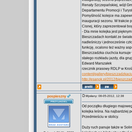
Renaty Szczepańskiej, wójt Gm
Departamentu Promocji i Tury
Pomyślność kolejce ma zapewni
inauguracji sezonu. W trakcie 
Cisnej, który zaprezentował bo
- Dla mnie kolejka jest piękn
Bieszczadach kontakt ze świat
nadleśniczy i jednocześnie czło
funkcję, ocalono też ważny asp
Bieszczadzka ciuchcia kursuje 
stałego rozkładu jazdy, dla gr
Edward Marszałek
rzecznik prasowy RDLP w Kro
content/gallery/bieszczadzkac
http://esanok.pl/2012/bieszcza
pospieszny
Wysłany: 08-05-2012, 12:38
Od początku długiego majoweg
kolejka leśna. Na najbardziej
Przedmieściu w stolicy.
Duży ruch panuje także w Solini