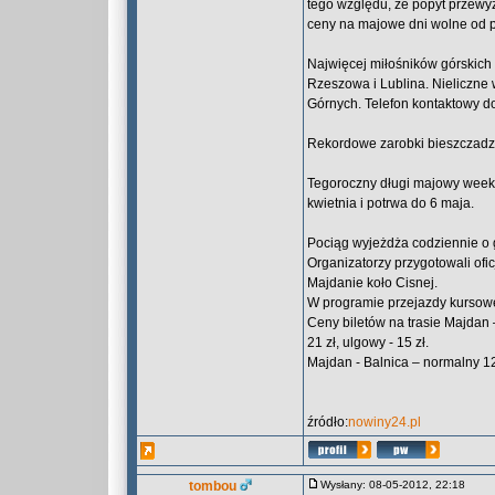
tego względu, że popyt przewy
ceny na majowe dni wolne od p
Najwięcej miłośników górskich
Rzeszowa i Lublina. Nieliczne
Górnych. Telefon kontaktowy d
Rekordowe zarobki bieszczadzk
Tegoroczny długi majowy weeke
kwietnia i potrwa do 6 maja.
Pociąg wyjeżdża codziennie o g
Organizatorzy przygotowali ofic
Majdanie koło Cisnej.
W programie przejazdy kursowe 
Ceny biletów na trasie Majdan 
21 zł, ulgowy - 15 zł.
Majdan - Balnica – normalny 12 
źródło:
nowiny24.pl
tombou
Wysłany: 08-05-2012, 22:18