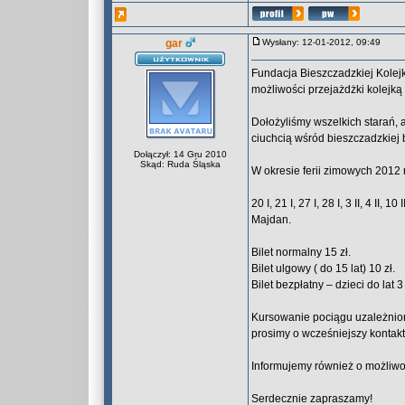
gar
Wysłany: 12-01-2012, 09:49
Fundacja Bieszczadzkiej Kolejki
możliwości przejażdżki kolejką
Dołożyliśmy wszelkich starań, 
ciuchcią wśród bieszczadzkiej b
Dołączył: 14 Gru 2010
Skąd: Ruda Śląska
W okresie ferii zimowych 2012 r.
20 I, 21 I, 27 I, 28 I, 3 II, 4 II, 
Majdan.
Bilet normalny 15 zł.
Bilet ulgowy ( do 15 lat) 10 zł.
Bilet bezpłatny – dzieci do lat 3
Kursowanie pociągu uzależnion
prosimy o wcześniejszy kontakt
Informujemy również o możliwo
Serdecznie zapraszamy!