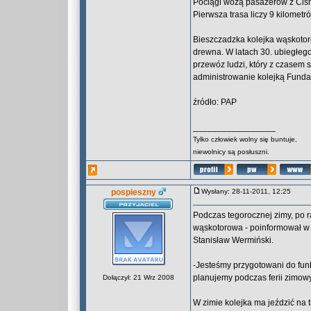
Pociągi wożą pasażerów z Cisne
Pierwsza trasa liczy 9 kilometr
Bieszczadzka kolejka wąskotor
drewna. W latach 30. ubiegłego
przewóz ludzi, który z czasem s
administrowanie kolejką Funda
źródło: PAP
_________________
Tylko człowiek wolny się buntuje,
niewolnicy są posłuszni.
pospieszny
Wysłany: 28-11-2011, 12:25
Podczas tegorocznej zimy, po r
wąskotorowa - poinformował w 
Stanisław Wermiński.
-Jesteśmy przygotowani do fun
planujemy podczas ferii zimow
Dołączył: 21 Wrz 2008
W zimie kolejka ma jeździć na t