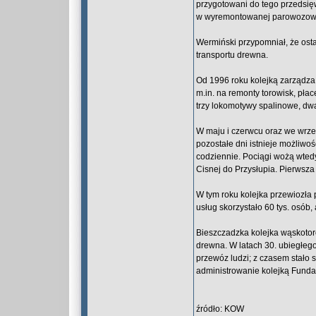
przygotowani do tego przedsię
w wyremontowanej parowozowni
Wermiński przypomniał, że ostat
transportu drewna.
Od 1996 roku kolejką zarządza 
m.in. na remonty torowisk, pła
trzy lokomotywy spalinowe, dw
W maju i czerwcu oraz we wrześn
pozostałe dni istnieje możliwoś
codziennie. Pociągi wożą wtedy
Cisnej do Przysłupia. Pierwsza 
W tym roku kolejka przewiozła 
usług skorzystało 60 tys. osób
Bieszczadzka kolejka wąskotor
drewna. W latach 30. ubiegłego
przewóz ludzi; z czasem stało 
administrowanie kolejką Funda
źródło: KOW