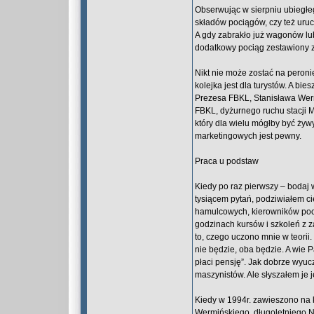
Obserwując w sierpniu ubiegłe
składów pociągów, czy też uru
A gdy zabrakło już wagonów lu
dodatkowy pociąg zestawiony 
Nikt nie może zostać na peron
kolejka jest dla turystów. A bie
Prezesa FBKL, Stanisława Werm
FBKL, dyżurnego ruchu stacji M
który dla wielu mógłby być ży
marketingowych jest pewny.
Praca u podstaw
Kiedy po raz pierwszy – bodaj 
tysiącem pytań, podziwiałem ci
hamulcowych, kierowników pocią
godzinach kursów i szkoleń z z
to, czego uczono mnie w teorii.
nie będzie, oba będzie. A wie P
płaci pensję”. Jak dobrze wyuc
maszynistów. Ale słyszałem je j
Kiedy w 1994r. zawieszono na
Wermińskiego, długoletniego Na