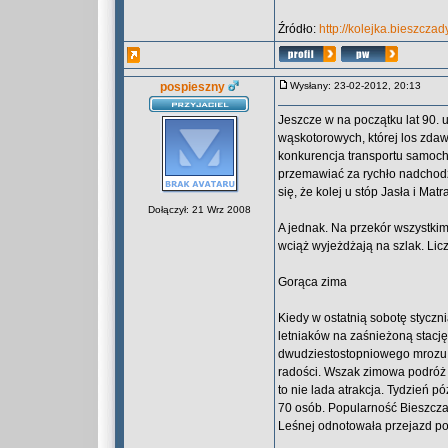
Źródło:
http://kolejka.bieszcza
pospieszny
Wysłany: 23-02-2012, 20:13
Jeszcze w na początku lat 90. 
wąskotorowych, której los zda
konkurencja transportu samoch
przemawiać za rychło nadcho
się, że kolej u stóp Jasła i Ma
Dołączył: 21 Wrz 2008
A jednak. Na przekór wszystki
wciąż wyjeżdżają na szlak. Li
Gorąca zima
Kiedy w ostatnią sobotę stycz
letniaków na zaśnieżoną stac
dwudziestostopniowego mrozu ki
radości. Wszak zimowa podróż
to nie lada atrakcja. Tydzień p
70 osób. Popularność Bieszczad
Leśnej odnotowała przejazd poc