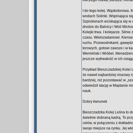
owczego mleka, bundzu. Klima
I do tego kolej. Wąskotorowa. 
wodach Solinki. Wspinająca si
Szpickierach wciskająca się w 
drodze do Balnicy i Woli Mich
Kolejki trwa. I kolejarze. Siln
czasu. Wielozadaniowi. Kiero
ruchu. Przewodnikami, gawędzia
torowych, gotowi zawsze i w każ
Wermiński i Wróbel. Menedżerowi
jeszcze wytrwałość w ich osiąg
Przykład Bieszczadzkiej Kolei L
że nawet najbardziej niszowy r
bardziej, niż pozostawać w „sza
odwiedził stację w Majdanie m
nauk.
Dobry kierunek
Bieszczadzka Kolej Leśna to d
świetnie dobraną kadrą. To prz
celów, w połączeniu z dokładn
swoje miejsce na rynku. Jej wł