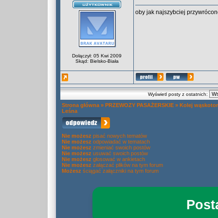
oby jak najszybciej przywrócon
Dołączył: 05 Kwi 2009
Skąd: Bielsko-Biała
Wyświetl posty z ostatnich:
Strona główna
»
PRZEWOZY PASAŻERSKIE
»
Kolej wąskoto
Leśna
Nie możesz
pisać nowych tematów
Nie możesz
odpowiadać w tematach
Nie możesz
zmieniać swoich postów
Nie możesz
usuwać swoich postów
Nie możesz
głosować w ankietach
Nie możesz
załączać plików na tym forum
Możesz
ściągać załączniki na tym forum
Post