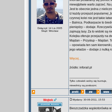
InfoRail postaramy się pomóc w
niewątpliwie warto zajrzeć. N
Jest to obecnie jedna z nielic
iż każdy przejazd popularnej „
czynnej kolei nie jest takie ł
– Balnica. Podkarpacie to bied
pieniędzy – dodaje. Rzeczywiś
Dołączył: 14 Lis 2005
Skąd: Wrocław
zajmują lasy. Za to widoki są
Kolejka oferuje przejazdy na 
Majdan – Przysłup – Majdan. To
– opowiada ten sam kierownik 
jego władze – dodaje z nutką r
Więcej...
źródło: inforail.pl
_________________
Tylko człowiek wolny się buntuje,
niewolnicy są posłuszni.
Wojtek
Wysłany: 30-06-2011, 15:53
Bieszczadzka wąskotorówka w 