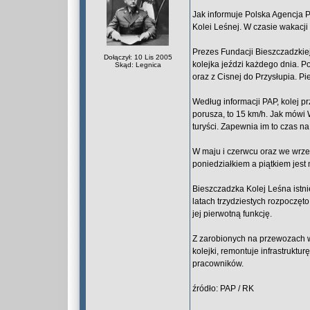
Jak informuje Polska Agencja P
Kolei Leśnej. W czasie wakacji 
Prezes Fundacji Bieszczadzkiej
Dołączył: 10 Lis 2005
kolejka jeździ każdego dnia. P
Skąd: Legnica
oraz z Cisnej do Przysłupia. Pi
Według informacji PAP, kolej pr
porusza, to 15 km/h. Jak mówi 
turyści. Zapewnia im to czas na
W maju i czerwcu oraz we wrześ
poniedziałkiem a piątkiem jes
Bieszczadzka Kolej Leśna istni
latach trzydziestych rozpoczę
jej pierwotną funkcję.
Z zarobionych na przewozach w
kolejki, remontuje infrastrukt
pracowników.
źródło: PAP / RK