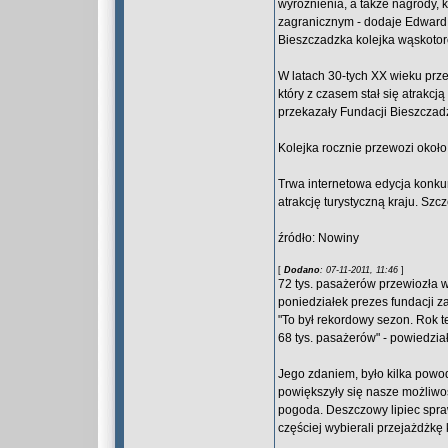
wyróżnienia, a także nagrody, 
zagranicznym - dodaje Edward
Bieszczadzka kolejka wąskotor
W latach 30-tych XX wieku prze
który z czasem stał się atrakc
przekazały Fundacji Bieszczadz
Kolejka rocznie przewozi około
Trwa internetowa edycja konku
atrakcję turystyczną kraju. Szc
źródło: Nowiny
[
Dodano
: 07-11-2011, 11:46
]
72 tys. pasażerów przewiozła 
poniedziałek prezes fundacji z
"To był rekordowy sezon. Rok t
68 tys. pasażerów" - powiedzia
Jego zdaniem, było kilka powo
powiększyły się nasze możliwoś
pogoda. Deszczowy lipiec spr
częściej wybierali przejażdżkę 