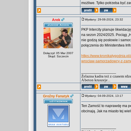
możliwe. Tylko potrzeba być z
Arek
Wysłany: 29-08-2024, 23:32
PKP Intercity planuje likwidac
na sezon 2024/2025. Pociąg „H
nie godzą się posłowie i samo
połączenia do Ministerstwa Infra
Dołączył: 05 Mar 2007
https://www.kronikatygodnia.pl
Skąd: Szczecin
wroclaw-samorzadowcy-z-zamoj
_________________
Żelazna kadra też z czasem rdz
A beton kruszeje...
Groźny Fanatyk
Wysłany: 04-09-2024, 13:17
Ten Zamość to naprawdę ma pec
obcinają. Jak na miasto tej wie
_________________