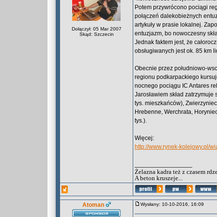
Potem przywrócono pociągi reg
połączeń dalekobieżnych entuzj
artykuły w prasie lokalnej. Za
Dołączył: 05 Mar 2007
entuzjazm, bo nowoczesny skł
Skąd: Szczecin
Jednak faktem jest, że całoroc
obsługiwanych jest ok. 85 km l
Obecnie przez południowo-wsc
regionu podkarpackiego kursuj
nocnego pociągu IC Antares re
Jarosławiem skład zatrzymuje s
tys. mieszkańców), Zwierzyniec (
Hrebenne, Werchrata, Horyniec Z
tys.).
Więcej:
http://www.rynek-kolejowy.pl/
_________________
Żelazna kadra też z czasem rdz
A beton kruszeje...
Atoman
Wysłany: 10-10-2016, 16:09