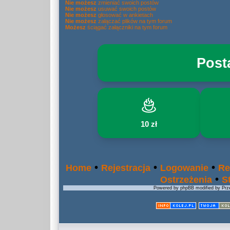
Nie możesz
zmieniać swoich postów
Nie możesz
usuwać swoich postów
Nie możesz
głosować w ankietach
Nie możesz
załączać plików na tym forum
Możesz
ściągać załączniki na tym forum
Post
10 zł
•
•
•
Home
Rejestracja
Logowanie
Re
•
Ostrzeżenia
S
Powered by phpBB modified by Prze