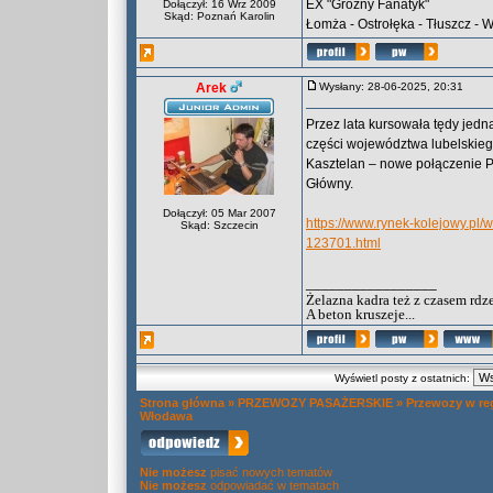
EX "Groźny Fanatyk"
Dołączył: 16 Wrz 2009
Skąd: Poznań Karolin
Łomża - Ostrołęka - Tłuszcz -
Arek
Wysłany: 28-06-2025, 20:31
Przez lata kursowała tędy jed
części województwa lubelskieg
Kasztelan – nowe połączenie P
Główny.
Dołączył: 05 Mar 2007
https://www.rynek-kolejowy.pl/
Skąd: Szczecin
123701.html
_________________
Żelazna kadra też z czasem rdz
A beton kruszeje...
Wyświetl posty z ostatnich:
Strona główna
»
PRZEWOZY PASAŻERSKIE
»
Przewozy w re
Włodawa
Nie możesz
pisać nowych tematów
Nie możesz
odpowiadać w tematach