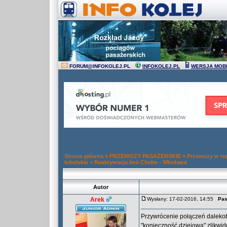
FORUM
@
INFOKOLEJ.PL
INFOKOLEJ.PL
WERSJA MOB
Strona główna
»
PRZEWOZY PASAŻERSKIE
»
Przewozy w re
lubelskie
»
Reaktywacja linii Chełm - Włodawa
Autor
Arek
Wysłany: 17-02-2016, 14:55
Pas
Przywrócenie połączeń dalekobi
"konieczność dziejowa" zlikwid