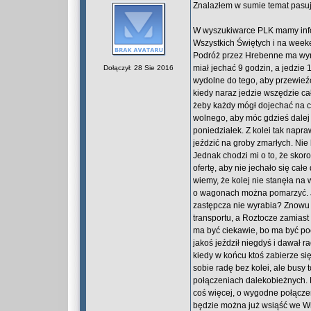
Znalazłem w sumie temat pasuj
W wyszukiwarce PLK mamy inform
Wszystkich Świętych i na week
Podróż przez Hrebenne ma wyni
miał jechać 9 godzin, a jedzie 
Dołączył: 28 Sie 2016
wydolne do tego, aby przewieź
kiedy naraz jedzie wszędzie ca
żeby każdy mógł dojechać na cz
wolnego, aby móc gdzieś dalej
poniedziałek. Z kolei tak napra
jeździć na groby zmarłych. Nie 
Jednak chodzi mi o to, że skor
ofertę, aby nie jechało się całe
wiemy, że kolej nie stanęła na
o wagonach można pomarzyć. Jed
zastępcza nie wyrabia? Znowu 
transportu, a Roztocze zamiast 
ma być ciekawie, bo ma być po
jakoś jeździł niegdyś i dawał r
kiedy w końcu ktoś zabierze si
sobie radę bez kolei, ale busy
połączeniach dalekobieżnych. N
coś więcej, o wygodne połączen
będzie można już wsiąść we Wro