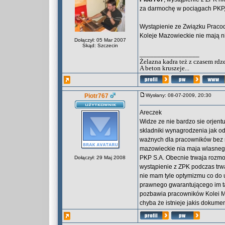
za darmochę w pociągach PKP, a
Wystąpienie ze Związku Praco
Koleje Mazowieckie nie mają n
Dołączył: 05 Mar 2007
Skąd: Szczecin
_________________
Żelazna kadra też z czasem rdz
A beton kruszeje...
Piotr767
Wysłany: 08-07-2009, 20:30
Areczek
Widze ze nie bardzo sie orjentu
skladniki wynagrodzenia jak o
ważnych dla pracowników bez n
mazowieckie nia maja wlasneg
PKP S.A. Obecnie trwaja rozm
Dołączył: 29 Maj 2008
wystąpienie z ZPK podczas tr
nie mam tyle optymizmu co do
prawnego gwarantującego im t
pozbawia pracowników Kolei M
chyba że istnieje jakis dokumen