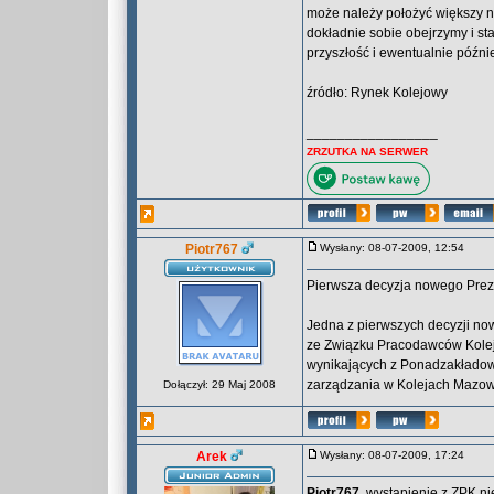
może należy położyć większy na
dokładnie sobie obejrzymy i s
przyszłość i ewentualnie późnie
źródło: Rynek Kolejowy
_________________
ZRZUTKA NA SERWER
Piotr767
Wysłany: 08-07-2009, 12:54
Pierwsza decyzja nowego Pre
Jedna z pierwszych decyzji no
ze Związku Pracodawców Kolej
wynikających z Ponadzakładow
zarządzania w Kolejach Mazowi
Dołączył: 29 Maj 2008
Arek
Wysłany: 08-07-2009, 17:24
Piotr767
, wystąpienie z ZPK n