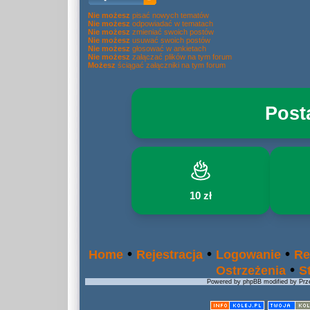
Nie możesz
pisać nowych tematów
Nie możesz
odpowiadać w tematach
Nie możesz
zmieniać swoich postów
Nie możesz
usuwać swoich postów
Nie możesz
głosować w ankietach
Nie możesz
załączać plików na tym forum
Możesz
ściągać załączniki na tym forum
Post
10 zł
•
•
•
Home
Rejestracja
Logowanie
Re
•
Ostrzeżenia
S
Powered by phpBB modified by Prze