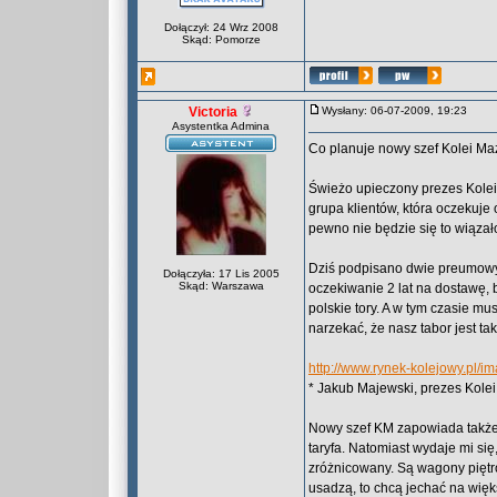
Dołączył: 24 Wrz 2008
Skąd: Pomorze
Victoria
Wysłany: 06-07-2009, 19:23
Asystentka Admina
Co planuje nowy szef Kolei M
Świeżo upieczony prezes Kolei
grupa klientów, która oczekuje 
pewno nie będzie się to wiąza
Dziś podpisano dwie preumowy,
Dołączyła: 17 Lis 2005
Skąd: Warszawa
oczekiwanie 2 lat na dostawę,
polskie tory. A w tym czasie m
narzekać, że nasz tabor jest tak
http://www.rynek-kolejowy.pl/i
* Jakub Majewski, prezes Kolei
Nowy szef KM zapowiada także z
taryfa. Natomiast wydaje mi się
zróżnicowany. Są wagony piętro
usadzą, to chcą jechać na więk