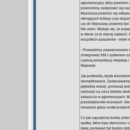
aglomeracyjny, który powinien
powinniśmy zastanowić się na
Mazowsza powinno się odbywać 
oferujących krótszy czas dojazd
czy do Warszawy, powinny być 
Nie wiem. Wydaje się, że pojaw
w stanie za to więcej zapłacić.
wszystkich pasażerów - mówi 
- Prowadzimy zaawansowane ro
zintegrować KM z systemem ozna
częścią komunikacji miejskiej 
Majewski.
Jak podkreśla, taryfa kilometro
skomplikowana. Zastanawiamy si
głębokiej rewizji, ponieważ jes
odchodzi na rzecz biletów stre
zwłaszcza w aglomeracjach. Ma
przedsiębiorstw busowych. Nie
nieważne gdzie został przejec
Co jak najszybciej trzeba zmien
spółka, która była utworzona 
dalej, ponieważ byl bardzo dobr