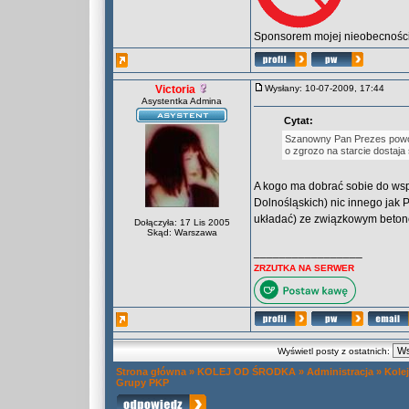
Sponsorem mojej nieobecności 
Victoria
Wysłany: 10-07-2009, 17:44
Asystentka Admina
Cytat:
Szanowny Pan Prezes powołu
o zgrozo na starcie dostaja 
A kogo ma dobrać sobie do wsp
Dolnośląskich) nic innego jak 
układać) ze związkowym beto
Dołączyła: 17 Lis 2005
Skąd: Warszawa
_________________
ZRZUTKA NA SERWER
Wyświetl posty z ostatnich:
Strona główna
»
KOLEJ OD ŚRODKA
»
Administracja
»
Kole
Grupy PKP