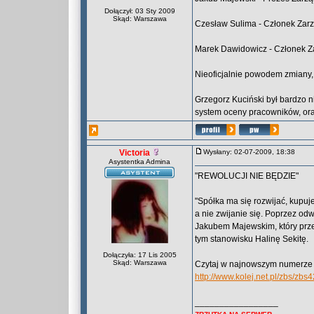
Dołączył: 03 Sty 2009
Skąd: Warszawa
Czesław Sulima - Członek Zarz
Marek Dawidowicz - Członek Z
Nieoficjalnie powodem zmiany,
Grzegorz Kuciński był bardzo n
system oceny pracowników, ora
Victoria
Wysłany: 02-07-2009, 18:38
Asystentka Admina
"REWOLUCJI NIE BĘDZIE"
"Spółka ma się rozwijać, kupuje
a nie zwijanie się. Poprzez o
Jakubem Majewskim, który prze
tym stanowisku Halinę Sekitę.
Dołączyła: 17 Lis 2005
Skąd: Warszawa
Czytaj w najnowszym numerze 
http://www.kolej.net.pl/zbs/zbs4
_________________