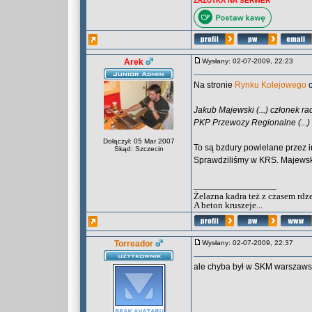
ZRZUTKA NA SERWER
Arek
Wysłany: 02-07-2009, 22:23
Na stronie
Rynku Kolejowego
c
Jakub Majewski (...) członek 
PKP Przewozy Regionalne (...)
Dołączył: 05 Mar 2007
To są bzdury powielane przez 
Skąd: Szczecin
Sprawdziliśmy w KRS. Majewski
_________________
Żelazna kadra też z czasem rdz
A beton kruszeje...
Torreador
Wysłany: 02-07-2009, 22:37
ale chyba był w SKM warszawsk