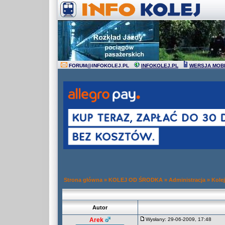
FORUM
@
INFOKOLEJ.PL
INFOKOLEJ.PL
WERSJA MOB
Strona główna
»
KOLEJ OD ŚRODKA
»
Administracja
»
Kole
Autor
Arek
Wysłany: 29-06-2009, 17:48