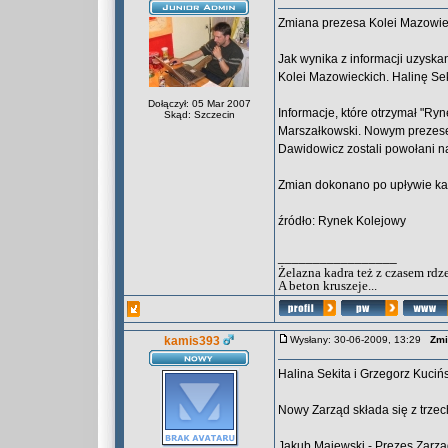
Zmiana prezesa Kolei Mazowie
Jak wynika z informacji uzysk
Kolei Mazowieckich. Halinę Sek
Dołączył: 05 Mar 2007
Informacje, które otrzymał "Ry
Skąd: Szczecin
Marszałkowski. Nowym prezese
Dawidowicz zostali powołani n
Zmian dokonano po upływie ka
źródło: Rynek Kolejowy
_________________
Żelazna kadra też z czasem rdz
A beton kruszeje...
kamis393
Wysłany: 30-06-2009, 13:29
Zmi
Halina Sekita i Grzegorz Kuciń
Nowy Zarząd składa się z trzec
Jakub Majewski - Prezes Zarz