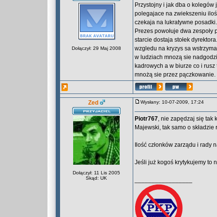
Przystojny i jak dba o kolegów 
polegajace na zwiekszeniu ilo
czekaja na lukratywne posadki
Prezes powołuje dwa zespoły pr
starcie dostaja stołek dyrektor
wzgledu na kryzys sa wstrzyma
Dołączył: 29 Maj 2008
w ludziach mnozą sie nadgodzi
kadrowych a w biurze co i rusz
mnożą sie przez pączkowanie. 
Zed
Wysłany: 10-07-2009, 17:24
Piotr767
, nie zapędzaj się tak
Majewski, tak samo o składzie 
Ilość członków zarządu i rady n
Jeśli już kogoś krytykujemy to 
Dołączył: 11 Lis 2005
Skąd: UK
_________________