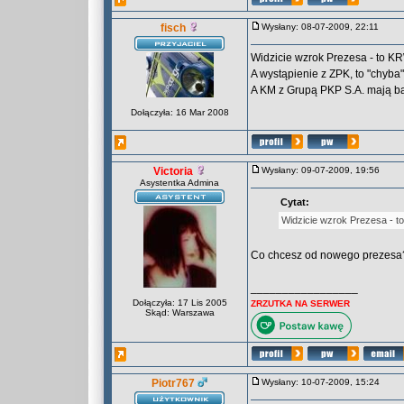
fisch
Wysłany: 08-07-2009, 22:11
Widzicie wzrok Prezesa - to KR
A wystąpienie z ZPK, to "chyb
A KM z Grupą PKP S.A. mają bar
Dołączyła: 16 Mar 2008
Victoria
Wysłany: 09-07-2009, 19:56
Asystentka Admina
Cytat:
Widzicie wzrok Prezesa - t
Co chcesz od nowego prezesa? 
_________________
Dołączyła: 17 Lis 2005
ZRZUTKA NA SERWER
Skąd: Warszawa
Piotr767
Wysłany: 10-07-2009, 15:24