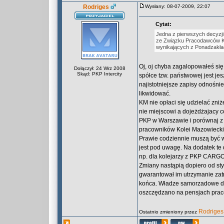
Rodriges
Wysłany: 08-07-2009, 22:07
Cytat:
Jedna z pierwszych decyzji
ze Związku Pracodawców Ko
wynikających z Ponadzakła
Oj, oj chyba zagalopowałeś się
Dołączył: 24 Wrz 2008
Skąd: PKP Intercity
spółce tzw. państwowej jest je
najistotniejsze zapisy odnośn
likwidować.
KM nie opłaci się udzielać zn
nie miejscowi a dojeżdżajacy co
PKP w Warszawie i porównaj z 
pracowników Kolei Mazowieckich
Prawie codziennie muszą być w
jest pod uwagę. Na dodatek te 
np. dla kolejarzy z PKP CARGO 
Zmiany nastąpią dopiero od sty
gwarantował im utrzymanie zat
końca. Władze samorzadowe do
oszczędzano na pensjach prac
Rodriges
Ostatnio zmieniony przez