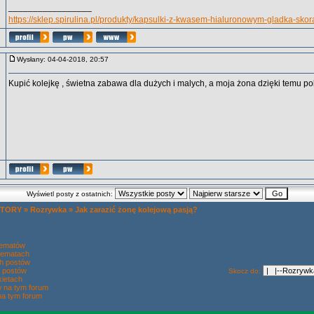
_________________
https://sklep.spirulina.pl/produkty/kapsulki-z-kwasem-hialuronowym-gladka-skor
Wysłany: 04-04-2018, 20:57
Kupić kolejkę , świetna zabawa dla dużych i malych, a moja żona dzięki temu po
Wyświetl posty z ostatnich:
 TORY
»
Rozrywka
»
Jak zarazić żonę kolejową pasją?
tematów
tematach
h postów
 postów
Skocz do:
ietach
w na tym forum
na tym forum