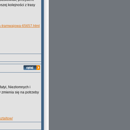
zej kolejności z trasy
sa-tramwajowa-65657.html
Matyi, Niezłomnych i
zmienia się na potrzeby
ztaltow/