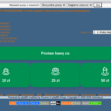
Wyświetl posty z ostatnich:
Y PASAŻERSKIE
»
Kolej miejska
»
[Poznań] Nowa trasa tramwajowa
tematów
tematach
h postów
 postów
Skocz do:
ietach
w na tym forum
na tym forum
Postaw kawę za:
10 zł
25 zł
50 zł
•
•
•
•
•
•
•
cja
Logowanie
Regulamin
FAQ
Administracja
Użytkownicy
Ostrzeżenia
Statystyki
Powered by phpBB modified by Przemo © phpBB Group. Copyright © 2005-2026 infokolej.pl