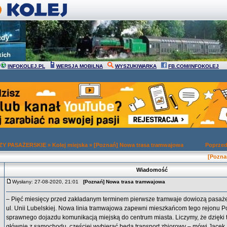
INFOKOLEJ.PL
WERSJA MOBILNA
WYSZUKIWARKA
FB.COM/INFOKOLEJ
Y PASAŻERSKIE
»
Kolej miejska
»
[Poznań] Nowa trasa tramwajowa
Poprzed
[Pozna
Wiadomość
Wysłany: 27-08-2020, 21:01
[Poznań] Nowa trasa tramwajowa
– Pięć miesięcy przed zakładanym terminem pierwsze tramwaje dowiozą pasaże
ul. Unii Lubelskiej. Nowa linia tramwajowa zapewni mieszkańcom tego rejonu 
sprawnego dojazdu komunikacją miejską do centrum miasta. Liczymy, że dzięki
głównie z samochodu, częściej wybierać będą transport zbiorowy – mówi Jacek