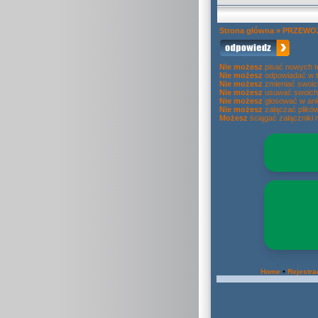
Strona główna
»
PRZEWOZ
Nie możesz
pisać nowych 
Nie możesz
odpowiadać w 
Nie możesz
zmieniać swoic
Nie możesz
usuwać swoich
Nie możesz
głosować w ank
Nie możesz
załączać plikó
Możesz
ściągać załączniki 
•
Home
Rejestra