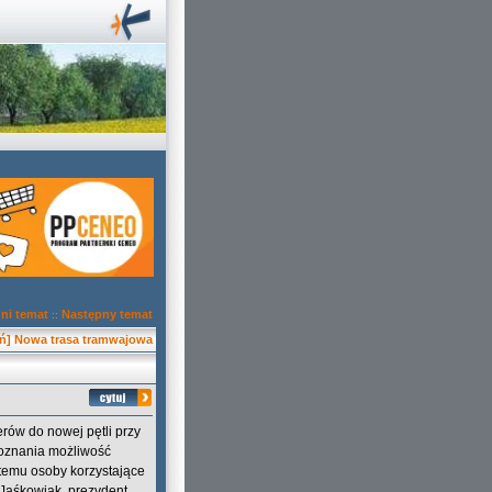
ni temat
Następny temat
::
ń] Nowa trasa tramwajowa
rów do nowej pętli przy
Poznania możliwość
 temu osoby korzystające
 Jaśkowiak, prezydent