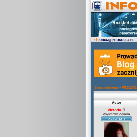
FORUM
@
INFOKOLEJ.PL
Strona główna
»
PRZEWOZ
Autor
Victoria
Asystentka Admina