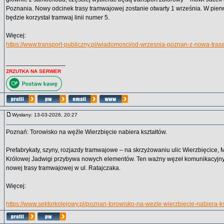
Poznania. Nowy odcinek trasy tramwajowej zostanie otwarty 1 września. W pierws
będzie korzystał tramwaj linii numer 5.
Więcej:
https://www.transport-publiczny.pl/wiadomosci/od-wrzesnia-poznan-z-nowa-tra
_________________
ZRZUTKA NA SERWER
Wysłany: 13-03-2026, 20:27
Poznań: Torowisko na węźle Wierzbięcie nabiera kształtów.
Prefabrykaty, szyny, rozjazdy tramwajowe – na skrzyżowaniu ulic Wierzbięcice, 
Królowej Jadwigi przybywa nowych elementów. Ten ważny węzeł komunikacyjny 
nowej trasy tramwajowej w ul. Ratajczaka.
Więcej:
https://www.sektorkolejowy.pl/poznan-torowisko-na-wezle-wierzbiecie-nabiera-ks