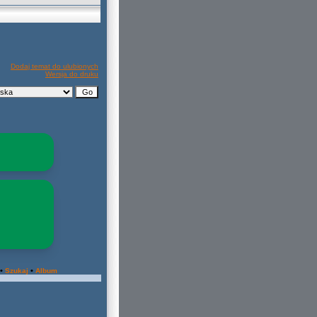
Dodaj temat do ulubionych
Wersja do druku
•
•
Szukaj
Album