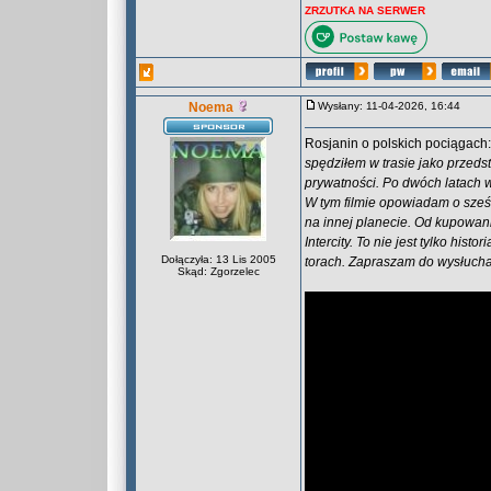
ZRZUTKA NA SERWER
Noema
Wysłany: 11-04-2026, 16:44
Rosjanin o polskich pociągach
spędziłem w trasie jako przedst
prywatności. Po dwóch latach w
W tym filmie opowiadam o sześc
na innej planecie. Od kupowan
Intercity. To nie jest tylko his
Dołączyła: 13 Lis 2005
torach. Zapraszam do wysłuch
Skąd: Zgorzelec