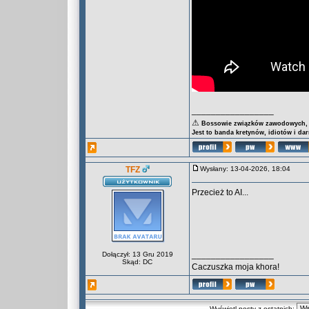
_________________
⚠
Bossowie związków zawodowych, za
Jest to banda kretynów, idiotów i da
TFZ
Wysłany: 13-04-2026, 18:04
Przecież to AI...
_________________
Dołączył: 13 Gru 2019
Skąd: DC
Caczuszka moja khora!
Wyświetl posty z ostatnich: