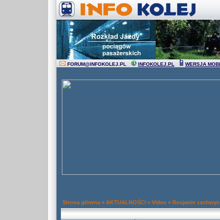
FORUM
@
INFOKOLEJ.PL
INFOKOLEJ.PL
WERSJA MOB
Strona główna
»
AKTUALNOŚCI
»
Video
»
Rosjanin zachwyc