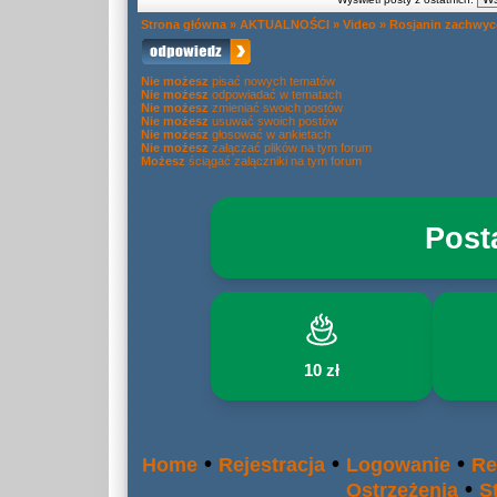
Strona główna
»
AKTUALNOŚCI
»
Video
»
Rosjanin zachwyc
Nie możesz
pisać nowych tematów
Nie możesz
odpowiadać w tematach
Nie możesz
zmieniać swoich postów
Nie możesz
usuwać swoich postów
Nie możesz
głosować w ankietach
Nie możesz
załączać plików na tym forum
Możesz
ściągać załączniki na tym forum
Post
10 zł
•
•
•
Home
Rejestracja
Logowanie
Re
•
Ostrzeżenia
S