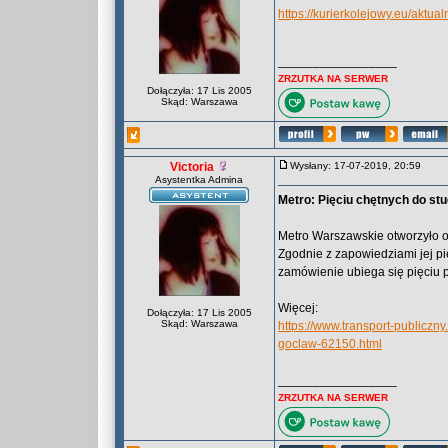
https://kurierkolejowy.eu/aktua
_________________
ZRZUTKA NA SERWER
Dołączyła: 17 Lis 2005
Skąd: Warszawa
Victoria
Wysłany: 17-07-2019, 20:59
Asystentka Admina
Metro: Pięciu chętnych do stud
Metro Warszawskie otworzyło of
Zgodnie z zapowiedziami jej pi
zamówienie ubiega się pięciu p
Więcej:
Dołączyła: 17 Lis 2005
Skąd: Warszawa
https://www.transport-publiczny
goclaw-62150.html
_________________
ZRZUTKA NA SERWER