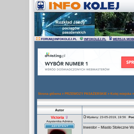
FORUM
@
INFOKOLEJ.PL
INFOKOLEJ.PL
WERSJA MOB
Strona główna
»
PRZEWOZY PASAŻERSKIE
»
Kolej miejska
Autor
Victoria
Wysłany: 23-05-2019, 19:56
Poc
Asystentka Admina
Inwestor – Miasto Stołeczne Wa