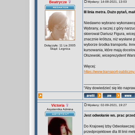
Beatrycze
Wysłany: 14-08-2021, 13:03
III linia metra. Dużo pytań, m
Niedawno wybrano wykonawcę pra
Wybrany, a raczej z góry narzu
skierował Dariusz Figura, wice
znacznie krótsza, niż wysłane 
wyborze środka transportu. Inne
Dołączyła: 11 Lis 2005
Skąd: Legnica
kursowania, które mają docelowy
Olszewski, wiceprezydent War
Więcej:
https://www.transport-publiczn
_________________
"Aby dowiedzieć się kto naprawd
Victoria
Wysłany: 02-09-2021, 19:27
Asystentka Admina
Jest odwołanie ws. prac przedp
Do Krajowej Izby Odwoławczej 
przedprojektowe dla III linii me