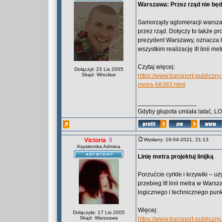
Warszawa: Przez rząd nie będzi
Samorządy aglomeracji warszaw
przez rząd. Dotyczy to także p
prezydent Warszawy, oznacza 
wszystkim realizację III linii m
Czytaj więcej:
Dołączył: 23 Lis 2005
Skąd: Wrocław
https://www.transport-publiczn
metra-68383.html
_________________
Gdyby głupota umiała latać, L
Victoria
Wysłany: 18-04-2021, 21:13
Asystentka Admina
Linię metra projektuj linijką
Porzućcie cyrkle i krzywiki – u
przebieg III linii metra w War
logicznego i technicznego punk
Więcej:
Dołączyła: 17 Lis 2005
Skąd: Warszawa
https://www.transport-publiczny