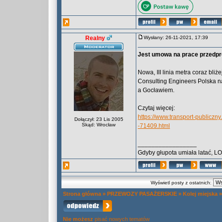
Realny
Wysłany: 26-11-2021, 17:39
Jest umowa na prace przedproje
Nowa, III linia metra coraz bli
Consulting Engineers Polska n
a Gocławiem.
Czytaj więcej:
https://www.transport-publiczny
Dołączył: 23 Lis 2005
Skąd: Wrocław
-71409.html
_________________
Gdyby głupota umiała latać, L
Wyświetl posty z ostatnich:
Strona główna
»
PRZEWOZY PASAŻERSKIE
»
Kolej miejska
Nie możesz
pisać nowych tematów