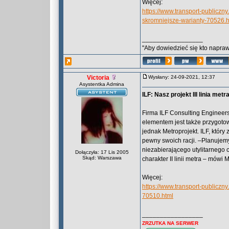
Więcej:
https://www.transport-publiczn
skromniejsze-warianty-70526.h
_________________
"Aby dowiedzieć się kto naprawd
Victoria
Wysłany: 24-09-2021, 12:37
Asystentka Admina
ILF: Nasz projekt III linia metr
Firma ILF Consulting Engineers 
elementem jest także przygoto
jednak Metroprojekt. ILF, któr
pewny swoich racji. –Planuje
niezabierającego utylitarnego 
Dołączyła: 17 Lis 2005
Skąd: Warszawa
charakter II linii metra – mówi 
Więcej:
https://www.transport-publiczny.
70510.html
_________________
ZRZUTKA NA SERWER