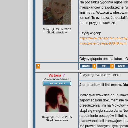
Na początku tygodnia ogłosiliś
mieszkańców prawobrzeżnej Wa
linii metra. Wczoraj w głosow
ten cel. To oznacza, że dostali
prace przygotowawcze.
Dołączył: 23 Lis 2005
Skąd: Wrocław
Czytaj więcej:
https://www.transport-publiczny
miasto-sie-rozwija-68040.html
_________________
Gdyby głupota umiała latać, L
Victoria
Wysłany: 24-03-2021, 19:40
Asystentka Admina
Jest studium III linii metra. 
Metro Warszawskie opublikowało
zapowiedziom dokument nie rozw
przedłużenia linii na Mokotów
skąd się wzięła stacja Jana N
napełnienie pociągów III linii w
Dołączyła: 17 Lis 2005
Skąd: Warszawa
planowanej linii tramwajowej n
M3 prawie żadnych i tym spos