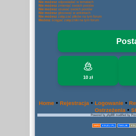
Nie możesz
odpowiadać w tematach
Nie możesz
zmieniać swoich postów
Nie możesz
usuwać swoich postów
Nie możesz
głosować w ankietach
Nie możesz
załączać plików na tym forum
Możesz
ściągać załączniki na tym forum
Post
10 zł
•
•
•
Home
Rejestracja
Logowanie
Re
•
Ostrzeżenia
S
Powered by phpBB modified by Prze