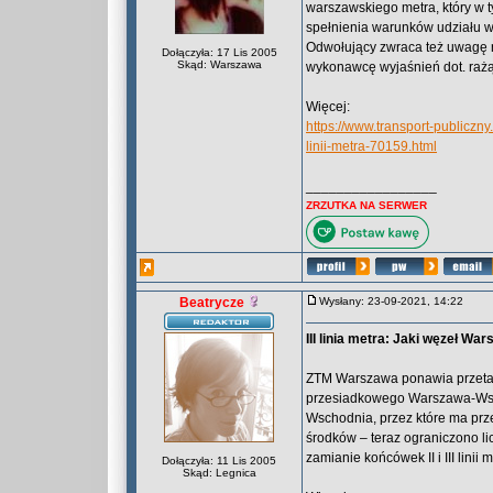
warszawskiego metra, który w t
spełnienia warunków udziału w
Odwołujący zwraca też uwagę n
Dołączyła: 17 Lis 2005
Skąd: Warszawa
wykonawcę wyjaśnień dot. rażąc
Więcej:
https://www.transport-publiczn
linii-metra-70159.html
_________________
ZRZUTKA NA SERWER
Beatrycze
Wysłany: 23-09-2021, 14:22
III linia metra: Jaki węzeł W
ZTM Warszawa ponawia przeta
przesiadkowego Warszawa-Wsch
Wschodnia, przez które ma przeb
środków – teraz ograniczono li
zamianie końcówek II i III linii
Dołączyła: 11 Lis 2005
Skąd: Legnica