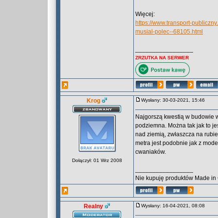
Więcej:
https://www.transport-publiczny
musial-polec--68105.html
_________________
ZRZUTKA NA SERWER
Krog
Wysłany: 30-03-2021, 15:46
Najgorszą kwestią w budowie wa
podziemna. Można tak jak to je
nad ziemią, zwłaszcza na rubieża
metra jest podobnie jak z moder
cwaniaków.
Dołączył: 01 Wrz 2008
_________________
Nie kupuję produktów Made in
Realny
Wysłany: 16-04-2021, 08:08