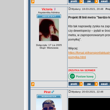
Victoria
Wysłany: 18-03-2021, 20:48
Proj
Asystentka Admina
Projekt III linii metra "bardz
Kto tak naprawdę zyska na zapr
czy deweloperzy – pytali w środę
metra, w zaproponowanym przez
pomyłką".
Dołączyła: 17 Lis 2005
Skąd: Warszawa
Więcej:
https://forsal.pl/transport/aktu
pomylka.html
_________________
ZRZUTKA NA SERWER
Pirat
Wysłany: 20-03-2021, 22:46