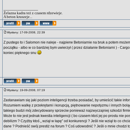
_________________
Żelazna kadra też z czasem rdzewieje.
A beton kruszeje...
Wysłany: 17-09-2008, 22:39
Z pustego to i Salomon nie naleje - najpierw Betoniarnie na bruk a potem może
początku - albo w co bardziej bym uwierzył ( przez działanie Betoniarni ) - Cargo
koniec pięknego snu
Wysłany: 19-09-2008, 07:19
Zastanawiam się jaki poziom inteligencji trzeba posiadać, by umieścić takie info
Rozumiem walkę z przekrętami i korupcją, piętnowanie nepotyzmu i innych bolą
takiego budzi mój zdecydowany sprzeciw ponieważ najzwyczajniej szkodzi firmi
Może to nie jest jednak kwestia inteligencji ( bo czasem ktoś jej po prostu nie po
debilizm ? Czyżby ktoś „ wziął w łapę” od konkurencji ? Jeśli nie wziął to co chci
dane ? Podnieść swój prestiż na forum ? Coś udowodnić ? Jeśli o mnie chodzi to