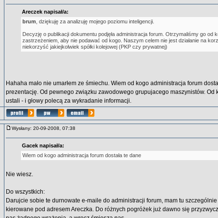
Areczek napisał/a:
brum
, dziękuję za analizuję mojego poziomu inteligencji.
Decyzję o publikacji dokumentu podjęła administracja forum. Otrzymaliśmy go od 
zastrzeżeniem, aby nie podawać od kogo. Naszym celem nie jest działanie na kor
niekorzyść jakiejkolwiek spółki kolejowej (PKP czy prywatnej)
Hahaha mało nie umarłem ze śmiechu. Wiem od kogo administracja forum dostała
prezentację. Od pewnego związku zawodowego grupujacego maszynistów. Od ko
ustali - i głowy polecą za wykradanie informacji.
Wysłany: 20-09-2008, 07:38
Gacek napisał/a:
Wiem od kogo administracja forum dostała te dane
Nie wiesz.
Do wszystkich:
Darujcie sobie te durnowate e-maile do administracji forum, mam tu szczególnie 
kierowane pod adresem Areczka. Do różnych pogróżek już dawno się przyzwyczai