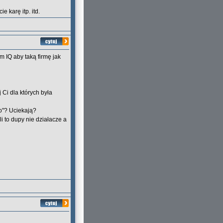
 karę itp. itd.
m IQ aby taką firmę jak
 Ci dla których była
go"? Uciekają?
i to dupy nie działacze a