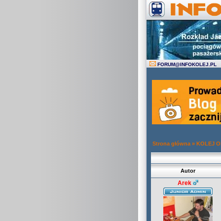
FORUM
@
INFOKOLEJ.PL
Strona główna
»
KOLEJ 
Autor
Arek