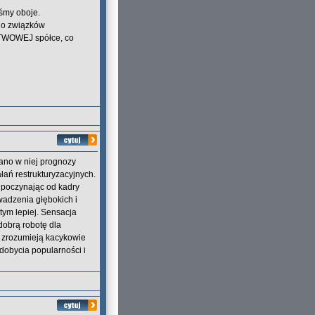
iśmy oboje.
 do związków
ŃSTWOWEJ spółce, co
dano w niej prognozy
łań restrukturyzacyjnych.
 poczynając od kadry
adzenia głębokich i
tym lepiej. Sensacja
 dobrą robotę dla
 zrozumieją kacykowie
zdobycia popularności i