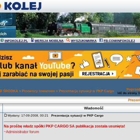
INFOKOLEJ.PL
WERSJA MOBILNA
WYSZUKIWARKA
FB.COM/INFOKOLEJ
Poprzed
OD ŚRODKA
»
Przewozy towarowe
»
Prezentacja sytuacji w PKP Cargo
Idź do strony
1
Prezen
Wiadomość
Wysłany: 17-09-2008, 00:21
Prezentacja sytuacji w PKP Cargo
Na prośbę władz spółki PKP CARGO SA publikacja została usunięta!
~Administrator forum