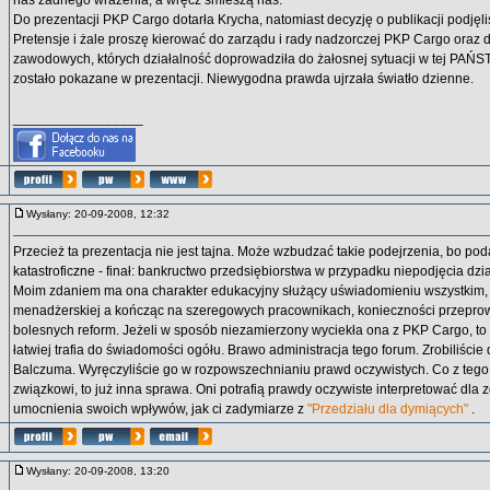
nas żadnego wrażenia, a wręcz śmieszą nas.
Do prezentacji PKP Cargo dotarła Krycha, natomiast decyzję o publikacji podjęl
Pretensje i żale proszę kierować do zarządu i rady nadzorczej PKP Cargo oraz
zawodowych, których działalność doprowadziła do żałosnej sytuacji w tej PA
zostało pokazane w prezentacji. Niewygodna prawda ujrzała światło dzienne.
_________________
Wysłany: 20-09-2008, 12:32
Przecież ta prezentacja nie jest tajna. Może wzbudzać takie podejrzenia, bo po
katastroficzne - finał: bankructwo przedsiębiorstwa w przypadku niepodjęcia dzia
Moim zdaniem ma ona charakter edukacyjny służący uświadomieniu wszystkim,
menadżerskiej a kończąc na szeregowych pracownikach, konieczności przeprow
bolesnych reform. Jeżeli w sposób niezamierzony wyciekła ona z PKP Cargo, to 
łatwiej trafia do świadomości ogółu. Brawo administracja tego forum. Zrobiliście
Balczuma. Wyręczyliście go w rozpowszechnianiu prawd oczywistych. Co z tego
związkowi, to już inna sprawa. Oni potrafią prawdy oczywiste interpretować dla 
umocnienia swoich wpływów, jak ci zadymiarze z
"Przedziału dla dymiących"
.
Wysłany: 20-09-2008, 13:20