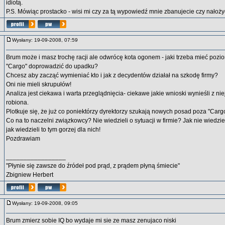
idiotą.
P.S. Mówiąc prostacko - wisi mi czy za tą wypowiedź mnie zbanujecie czy nałożycie
Wysłany: 19-09-2008, 07:59
Brum może i masz trochę racji ale odwrócę kota ogonem - jaki trzeba mieć pozio
"Cargo" doprowadzić do upadku?
Chcesz aby zacząć wymieniać kto i jak z decydentów działał na szkodę firmy?
Oni nie mieli skrupułów!
Analiza jest ciekawa i warta przeglądnięcia- ciekawe jakie wnioski wynieśli z niej
robiona.
Plotkuje się, że już co poniektórzy dyrektorzy szukają nowych posad poza "Car
Co na to naczelni związkowcy? Nie wiedzieli o sytuacji w firmie? Jak nie wiedziel
jak wiedzieli to tym gorzej dla nich!
Pozdrawiam
_________________
"Płynie się zawsze do źródeł pod prąd, z prądem płyną śmiecie"
Zbigniew Herbert
Wysłany: 19-09-2008, 09:05
Brum zmierz sobie IQ bo wydaje mi sie ze masz zenujaco niski