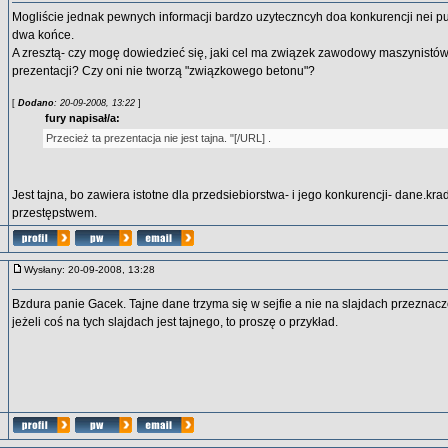
Mogliście jednak pewnych informacji bardzo uzyteczncyh doa konkurencji nei p
dwa końce.
A zresztą- czy mogę dowiedzieć się, jaki cel ma związek zawodowy maszynistów
prezentacji? Czy oni nie tworzą "związkowego betonu"?
[
Dodano
: 20-09-2008, 13:22
]
fury napisał/a:
Przecież ta prezentacja nie jest tajna. "[/URL] .
Jest tajna, bo zawiera istotne dla przedsiebiorstwa- i jego konkurencji- dane.kra
przestępstwem.
Wysłany: 20-09-2008, 13:28
Bzdura panie Gacek. Tajne dane trzyma się w sejfie a nie na slajdach przeznaczo
jeżeli coś na tych slajdach jest tajnego, to proszę o przykład.