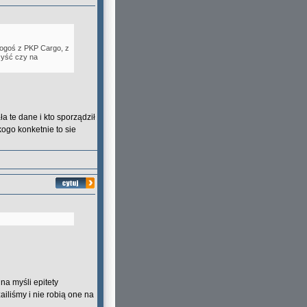
kogoś z PKP Cargo, z
zyść czy na
 te dane i kto sporządził
go konketnie to sie
na myśli epitety
liśmy i nie robią one na