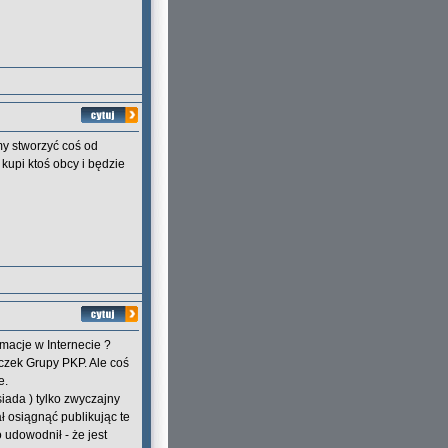
my stworzyć coś od
 kupi ktoś obcy i będzie
rmacje w Internecie ?
czek Grupy PKP. Ale coś
e.
siada ) tylko zwyczajny
ał osiągnąć publikując te
 udowodnił - że jest