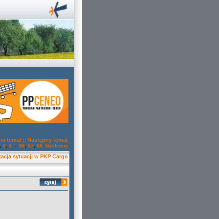
ni temat
Następny temat
::
,
2
,
3
...
86
,
87
,
88
Następny
tacja sytuacji w PKP Cargo