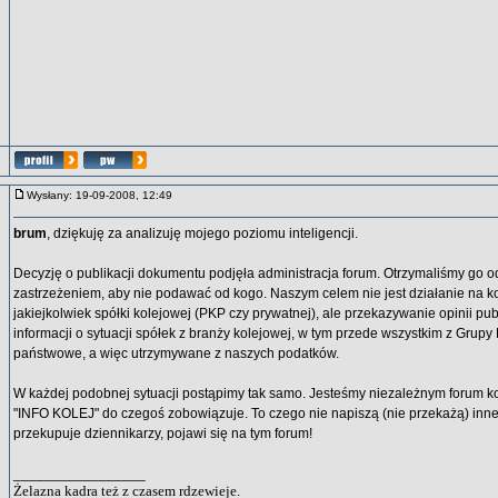
Wysłany: 19-09-2008, 12:49
brum
, dziękuję za analizuję mojego poziomu inteligencji.
Decyzję o publikacji dokumentu podjęła administracja forum. Otrzymaliśmy go 
zastrzeżeniem, aby nie podawać od kogo. Naszym celem nie jest działanie na ko
jakiejkolwiek spółki kolejowej (PKP czy prywatnej), ale przekazywanie opinii pu
informacji o sytuacji spółek z branży kolejowej, w tym przede wszystkim z Grupy 
państwowe, a więc utrzymywane z naszych podatków.
W każdej podobnej sytuacji postąpimy tak samo. Jesteśmy niezależnym forum 
"INFO KOLEJ" do czegoś zobowiązuje. To czego nie napiszą (nie przekażą) inn
przekupuje dziennikarzy, pojawi się na tym forum!
_________________
Żelazna kadra też z czasem rdzewieje.