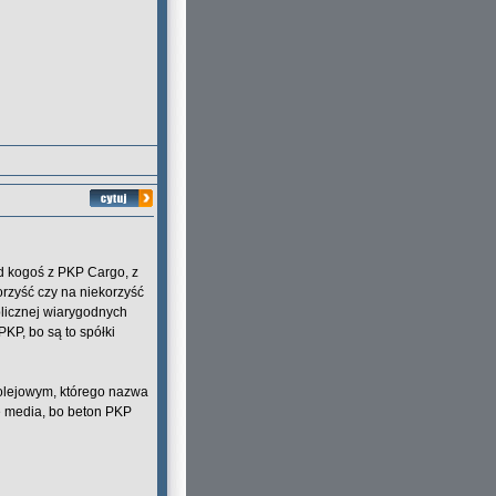
od kogoś z PKP Cargo, z
rzyść czy na niekorzyść
blicznej wiarygodnych
PKP, bo są to spółki
kolejowym, którego nazwa
e media, bo beton PKP