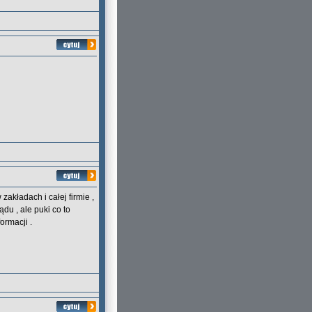
zakładach i całej firmie ,
du , ale puki co to
ormacji .