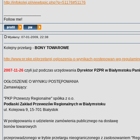
http://infokolej.pl/viewtopic.php?p=51176#51176
_________________
Follow me!
Wysłany: 07-01-2009, 22:38
Kolejny przetarg -
BONY TOWAROWE
http://www.pr.pkp.pl/przetargi,ogloszenia-o-wynikach-postepowan-wg-regulamin
2007-11-26
czyli już podczas urzędowania
Dyrektor PZPR w Białymstoku Pan
OGŁOSZENIE O WYNIKU POSTĘPOWANIA
Zamawiający:
"PKP Przewozy Regionalne" spółka z o.o.
Podlaski Zakład Przewozów Regionalnych w Białymstoku
ul. Kolejowa 9, 15-701 Białystok
W postępowaniu o udzielenie zamówienia publicznego na dostawę
bonów towarowych
przeprowadzonego w trybie przetargu nieograniczonego z zastosowaniem "Reg