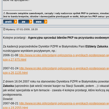
idzie na sprzątanie?
_________________
⚠
Bossowie związków zawodowych, zarządy i rady nadzorcze spółek PKP to partacze, nieudacz
Jest to banda kretynów, idiotów i darmozjadów pierdzących w stołki, którym los PKP zwisa i p
Wysłany: 07-01-2009, 18:20
Kolejne przetargi -
Agencyjna sprzedaż biletów PKP na przystanku osobowym 
Za kadencji poprzedników Dyrektor PZPR w Białymstoku Pani
Elżbiety Załuska
rozstrzygane wynikiem pozytywnym, np.:
2006-11-08
http://www.pr.pkp.pl/przetargi,ogloszenia-o-wynikach-postepowan-w
pzp,s,27,875.html
2007-01-24
http://www.pr.pkp.pl/przetargi,ogloszenia-o-wynikach-postepowan-
pzp,s,26,1135.html
Z dniem 16.04.2007 roku na stanowisko Dyrektora PZPR w Białymstoku powoł
Załuska
(uprzednio /jak wieść niesie/ kasjer na Stacji Suwałki, potem ...) i okaza
jak widać specjalista w tym temacie - zawala 4 kolejne przetargi, które kończą 
postępowania.
Dowód:
2007-08-21
http://www.pr.pkp.pl/przetargi,ogloszenia-o-wynikach-postepowan-
pzp,s,19,2055.html