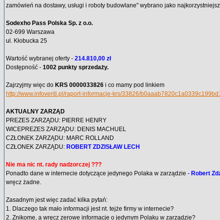
zamówień na dostawy, usługi i roboty budowlane" wybrano jako najkorzystniejszą
Sodexho Pass Polska Sp. z o.o.
02-699 Warszawa
ul. Kłobucka 25
Wartość wybranej oferty -
214.810,00 zł
Dostępność -
1002 punkty sprzedaży.
Zajrzyjmy więc do
KRS 0000033826
i co mamy pod linkiem
http://www.infoveriti.pl/raport-informacje-krs/33826/b0aaab7820c1a0339c199
AKTUALNY ZARZĄD
PREZES ZARZĄDU: PIERRE HENRY
WICEPREZES ZARZĄDU: DENIS MACHUEL
CZŁONEK ZARZĄDU: MARC ROLLAND
CZŁONEK ZARZĄDU:
ROBERT ZDZISŁAW LECH
Nie ma nic nt. rady nadzorczej ???
Ponadto dane w internecie dotyczące jedynego Polaka w zarządzie -
Robert Zd
wręcz żadne.
Zasadnym jest więc zadać kilka pytań:
1. Dlaczego tak mało informacji jest nt. tejże firmy w internecie?
2. Znikome, a wręcz zerowe informacje o jedynym Polaku w zarządzie?