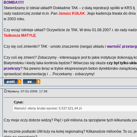
BOMBA!!!!!
Stwierdzamy iż istniał układ!!! Dokładnie TAK – z datą rejestracji spółki w KRS tj
rady nadzorczej został m.in. Pan
Janusz KUŁAK
. Jego kadencja trwała do dnia 
w 2003 roku.
Czy wciąż istnieje układ? Oczywiście że TAK. W dniu 01.08.2007 r. do rady na
Tadeusza MATYLĘ
.
Czy się coś zmieniło? TAK - urosło znaczenie (ranga) układu i
wartość przetarg
Czy coś się zmieni? Zobaczymy - interesujące jest to jakie instytucje dokonają 
Białymstoku i kiedy taka kontrola będzie? Wówczas się okaże
czy był tylko ukł
przekręty
? Na pewno teraz w trybie ekspresowym beton dyrektorsko-związkowy
sprawdzać dokumentację i ... Poczekamy - zobaczymy!
Wysłany: 07-01-2009, 17:38
Cytat:
Wartość oferty brutto wynosi: 5.537.521,44 zł.
Czy moje oczy dobrze widzą? Pięć i pół miliona za sprzątanie tych kilkunastu 
Ile rocznie podlaski UM łoży na kolej regionalną? Kilkanaście milionów. To co, je