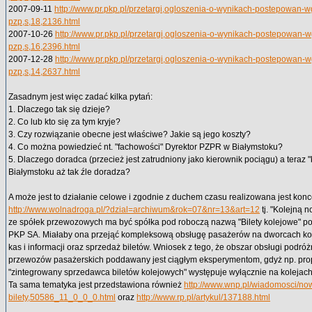
2007-09-11
http://www.pr.pkp.pl/przetargi,ogloszenia-o-wynikach-postepowan-w
pzp,s,18,2136.html
2007-10-26
http://www.pr.pkp.pl/przetargi,ogloszenia-o-wynikach-postepowan-
pzp,s,16,2396.html
2007-12-28
http://www.pr.pkp.pl/przetargi,ogloszenia-o-wynikach-postepowan-
pzp,s,14,2637.html
Zasadnym jest więc zadać kilka pytań:
1. Dlaczego tak się dzieje?
2. Co lub kto się za tym kryje?
3. Czy rozwiązanie obecne jest właściwe? Jakie są jego koszty?
4. Co można powiedzieć nt. "fachowości" Dyrektor PZPR w Białymstoku?
5. Dlaczego doradca (przecież jest zatrudniony jako kierownik pociągu) a teraz
Białymstoku aż tak źle doradza?
A może jest to działanie celowe i zgodnie z duchem czasu realizowana jest kon
http://www.wolnadroga.pl/?dzial=archiwum&rok=07&nr=13&art=12
tj. "Kolejną
ze spółek przewozowych ma być spółka pod roboczą nazwą "Bilety kolejowe" p
PKP SA. Miałaby ona przejąć kompleksową obsługę pasażerów na dworcach kol
kas i informacji oraz sprzedaż biletów. Wniosek z tego, że obszar obsługi podróż
przewozów pasażerskich poddawany jest ciągłym eksperymentom, gdyż np. pr
"zintegrowany sprzedawca biletów kolejowych" występuje wyłącznie na kolejach 
Ta sama tematyka jest przedstawiona również
http://www.wnp.pl/wiadomosci/no
bilety,50586_11_0_0_0.html
oraz
http://www.rp.pl/artykul/137188.html