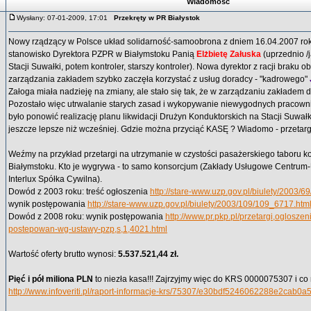
Wiadomość
Wysłany: 07-01-2009, 17:01
Przekręty w PR Białystok
Nowy rządzący w Polsce układ solidarność-samoobrona z dniem 16.04.2007 rok
stanowisko Dyrektora PZPR w Białymstoku Panią
Elżbietę Załuska
(uprzednio /j
Stacji Suwałki, potem kontroler, starszy kontroler). Nowa dyrektor z racji braku 
zarządzania zakładem szybko zaczęła korzystać z usług doradcy - "kadrowego"
Załoga miała nadzieję na zmiany, ale stało się tak, że w zarządzaniu zakładem do
Pozostało więc utrwalanie starych zasad i wykopywanie niewygodnych pracow
było ponowić realizację planu likwidacji Drużyn Konduktorskich na Stacji Suwałki
jeszcze lepsze niż wcześniej. Gdzie można przyciąć KASĘ ? Wiadomo - przetarg
Weźmy na przykład przetargi na utrzymanie w czystości pasażerskiego taboru
Białymstoku. Kto je wygrywa - to samo konsorcjum (Zakłady Usługowe Centrum-U
Interlux Spółka Cywilna).
Dowód z 2003 roku: treść ogłoszenia
http://stare-www.uzp.gov.pl/biulety/2003/
wynik postępowania
http://stare-www.uzp.gov.pl/biulety/2003/109/109_6717.htm
Dowód z 2008 roku: wynik postępowania
http://www.pr.pkp.pl/przetargi,oglosze
postepowan-wg-ustawy-pzp,s,1,4021.html
Wartość oferty brutto wynosi:
5.537.521,44 zł.
Pięć i pół miliona PLN
to niezła kasa!!! Zajrzyjmy więc do KRS 0000075307 i c
http://www.infoveriti.pl/raport-informacje-krs/75307/e30bdf5246062288e2cab0