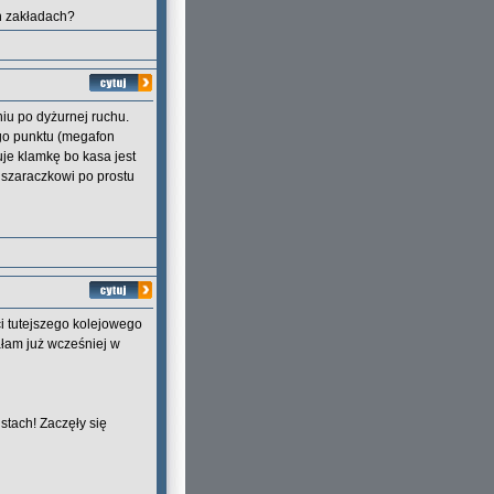
ch zakładach?
iu po dyżurnej ruchu.
go punktu (megafon
łuje klamkę bo kasa jest
szaraczkowi po prostu
i tutejszego kolejowego
ałam już wcześniej w
stach! Zaczęły się