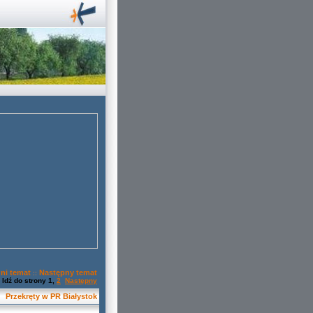
ni temat
Następny temat
::
Idź do strony
1
,
2
Następny
Przekręty w PR Białystok