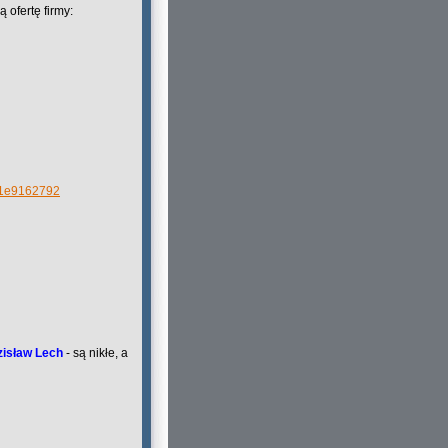
 ofertę firmy:
bd1e9162792
zisław Lech
- są nikłe, a