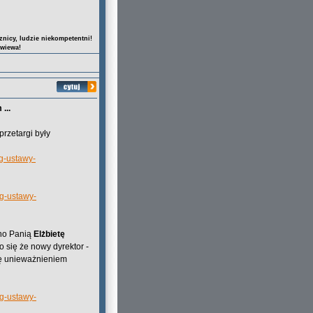
nicy, ludzie niekompetentni!
owiewa!
...
przetargi były
g-ustawy-
wg-ustawy-
ano Panią
Elżbietę
ło się że nowy dyrektor -
się unieważnieniem
wg-ustawy-