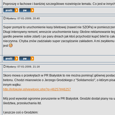
Poproszę o fachowe i bardziej szczegółowe rozwinięcie tematu. Co jest w inny
Wysłany: 07-01-2009, 20:40
Super pomysł to uruchomienie kasy biletowej (nawet nie SZOPa) w pomieszczen
Długi intensywny remont, wreszcie uruchomienie kasy. Głośne reklamowanie te
gardło pewnie sobie zdarł) i po paru dniach jak ktoś przychodzi kupić bilet to ca
nieczynna. Chyba znów zadziałało super zarządzanie zakładem. A mi zwykłemu 
jest
Wysłany: 07-01-2009, 21:16
Skoro mowa o przekrętach w PR Białystok to nie można pominąć głównej postac
betonu. Chodzi mianowicie o Jerzego Grodzkiego z "Solidarności", o którym pis
innym wątku:
http://infokolej.pl/viewtopic.php?p=46257#46257
Mój post wywołał ogromne poruszenie w PR Białystok. Grodzki dostał piany na u
śledztwa, przesłuchania itd.
I jeszcze coś o Grodzkim: