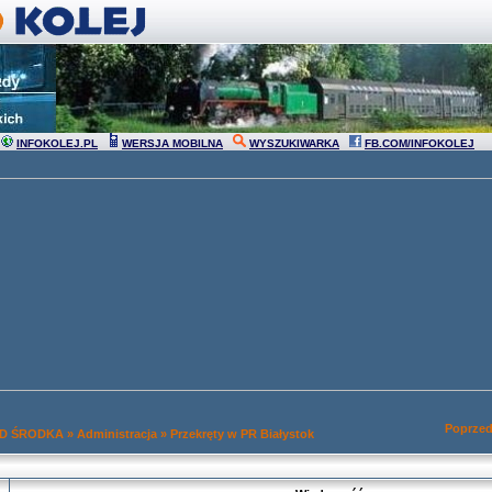
INFOKOLEJ.PL
WERSJA MOBILNA
WYSZUKIWARKA
FB.COM/INFOKOLEJ
Poprzed
OD ŚRODKA
»
Administracja
»
Przekręty w PR Białystok