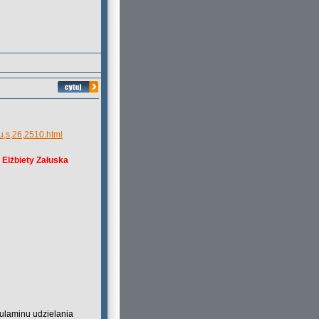
u,s,26,2510.html
i
Elżbiety Załuska
ulaminu udzielania