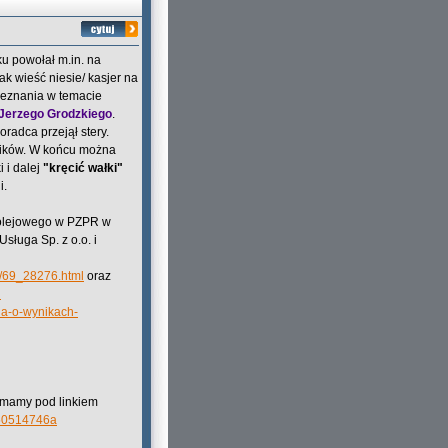
u powołał m.in. na
ak wieść niesie/ kasjer na
obeznania w temacie
Jerzego Grodzkiego
.
radca przejął stery.
ników. W końcu można
 i dalej
"kręcić wałki"
i.
 kolejowego w PZPR w
sługa Sp. z o.o. i
69/69_28276.html
oraz
l
nia-o-wynikach-
o mamy pod linkiem
a50514746a