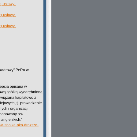
g-ustawy-
wg-ustawy-
wg-ustawy-
 "kadrowy" PeRa w
cepcja opisana w
 nową spółką wyodrębnioną
owiązana kapitałowo z
ejowych, tj. prowadzenie
nych i organizacji
oponowany tzw.
angielskich."
wa-spolka-pkp-drozsze-