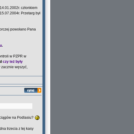
. 14.01.2002r. członkiem
15.07.2004r. Przetarg był
dzorczej powołano Pana
u
.
kontroli w PZPR w
ad
czy też były
 zacznie węszyć,
pociągów na Podlasiu?
dna trzecia z tej kasy