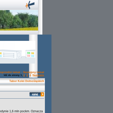
oprzedni temat
Następny temat
::
Idź do strony
1
,
2
,
3
,
4
Następny
Tabor Kolei Dolnośląskich
jedynie 1,6 mln pockm. Oznacza