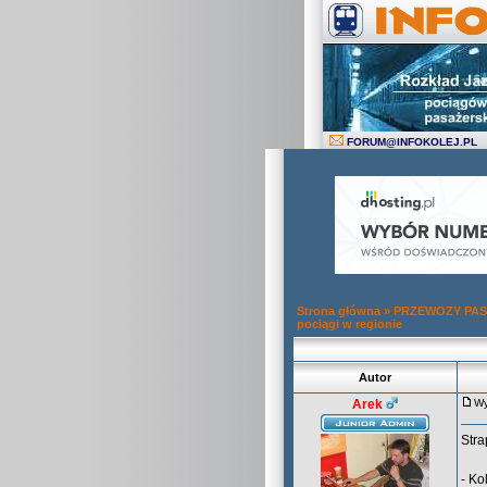
FORUM
@
INFOKOLEJ.PL
Strona główna
»
PRZEWOZY PAS
pociągi w regionie
Autor
Arek
Wy
Stra
- Ko