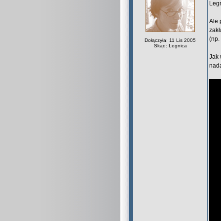
Legn
Ale 
zakł
(np.
Dołączyła: 11 Lis 2005
Skąd: Legnica
Jak 
nada