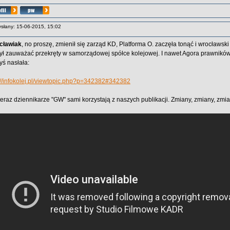
słany: 15-06-2015, 15:02
cławiak
, no proszę, zmienił się zarząd KD, Platforma O. zaczęła tonąć i wrocławsk
ył zauważać przekręty w samorządowej spółce kolejowej. I nawet Agora prawników
yś nasłała:
://infokolej.pl/viewtopic.php?p=342382#342382
teraz dziennikarze "GW" sami korzystają z naszych publikacji. Zmiany, zmiany, zmian