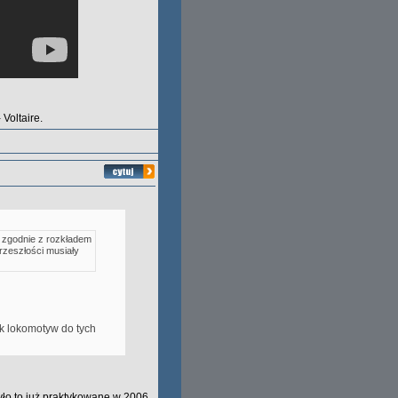
Voltaire.
y zgodnie z rozkładem
rzeszłości musiały
rak lokomotyw do tych
ło to już praktykowane w 2006