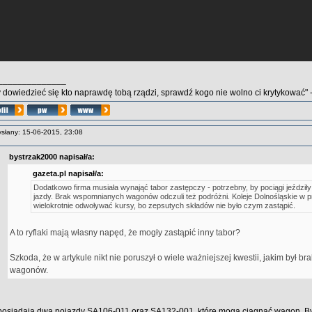
______________
 dowiedzieć się kto naprawdę tobą rządzi, sprawdź kogo nie wolno ci krytykować" - 
słany: 15-06-2015, 23:08
bystrzak2000 napisał/a:
gazeta.pl napisał/a:
Dodatkowo firma musiała wynająć tabor zastępczy - potrzebny, by pociągi jeździł
jazdy. Brak wspomnianych wagonów odczuli też podróżni. Koleje Dolnośląskie w p
wielokrotnie odwoływać kursy, bo zepsutych składów nie było czym zastąpić.
A to ryflaki mają własny napęd, że mogły zastąpić inny tabor?
Szkoda, że w artykule nikt nie poruszył o wiele ważniejszej kwestii, jakim był b
wagonów.
osiadają dwa pojazdy SA106-011 oraz SA132-001, które mogą ciągnąć wagon. By