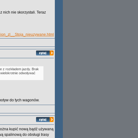
nich nie skorzystali. Teraz
ion_zl__Stoja_nieuzywane.html
ie z rozkładem jazdy. Brak
 wielokrotnie odwoływać
komotyw do tych wagonów.
 można kupić nową bądź używaną
wą spalinową do obsługi trasy