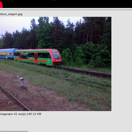
obus_wagon.jpg
 ściągnięto 41 raz(y) 146.12 KB
______________