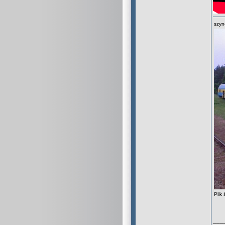
szyn
Plik
___