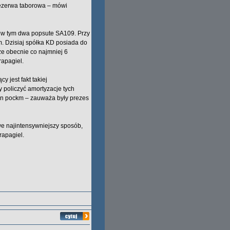
 rezerwa taborowa – mówi
, w tym dwa popsute SA109. Przy
. Dzisiaj spółka KD posiada do
że obecnie co najmniej 6
rapagiel.
 jest fakt takiej
 policzyć amortyzacje tych
den pockm – zauważa były prezes
e najintensywniejszy sposób,
rapagiel.