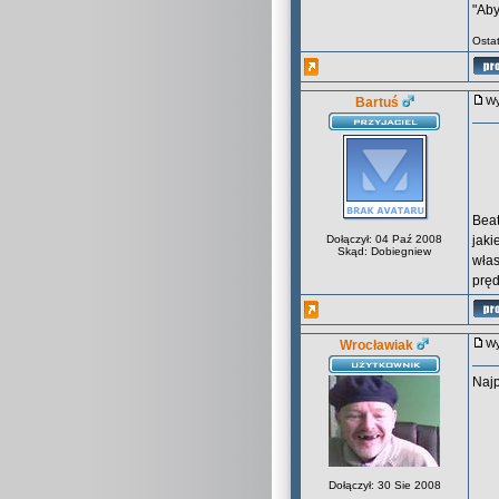
"Aby
Osta
Bartuś
Wy
Beat
Dołączył: 04 Paź 2008
jaki
Skąd: Dobiegniew
włas
pręd
Wrocławiak
Wy
Najp
Dołączył: 30 Sie 2008