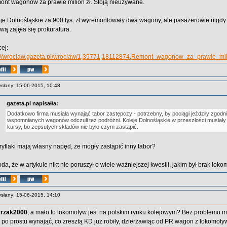
nt wagonów za prawie milion zł. Stoją nieużywane.
je Dolnośląskie za 900 tys. zł wyremontowały dwa wagony, ale pasażerowie nigdy z 
wą zajęła się prokuratura.
ej:
p://wroclaw.gazeta.pl/wroclaw/1,35771,18112874,Remont_wagonow_za_prawie_mil
słany: 15-06-2015, 10:48
gazeta.pl napisał/a:
Dodatkowo firma musiała wynająć tabor zastępczy - potrzebny, by pociągi jeździły zgodn
wspomnianych wagonów odczuli też podróżni. Koleje Dolnośląskie w przeszłości musiały
kursy, bo zepsutych składów nie było czym zastąpić.
 ryflaki mają własny napęd, że mogły zastąpić inny tabor?
da, że w artykule nikt nie poruszył o wiele ważniejszej kwestii, jakim był brak lo
słany: 15-06-2015, 14:10
trzak2000
, a mało to lokomotyw jest na polskim rynku kolejowym? Bez problemu
 po prostu wynająć, co zresztą KD już robiły, dzierżawiąc od PR wagon z lokomoty