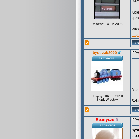
Remo
Kole
spra
Dołączył: 14 Lip 2008
Więc
htt
bystrzak2000
Wy
A to
Dołączył: 06 Lut 2010
Skąd: Wrocław
Szko
Beatrycze
Wy
bys
albo