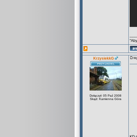
___
"Aby
KrzysiekkG
Wy
Dołączył: 05 Paź 2008
Skąd: Kamienna Góra
KD p