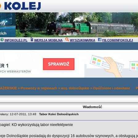
INFOKOLEJ.PL
WERSJA MOBILNA
WYSZUKIWARKA
FB.COM/INFOKOLEJ
AŻERSKIE
»
Przewozy w regionach
»
woj. dolnośląskie
»
Opóźnione i odwołane
P
Wiadomość
słany: 12-07-2011, 13:48
Tabor Kolei Dolnośląskich
pagiel: KD wykorzystują tabor nieefektywnie
leje Dolnośląskie posiadają do dyspozycji 16 autobusów szynowych, a obsługują 