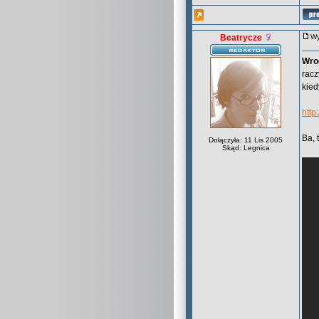
Beatrycze
Wy
Wro
racz
kied
http
Ba, 
Dołączyła: 11 Lis 2005
Skąd: Legnica