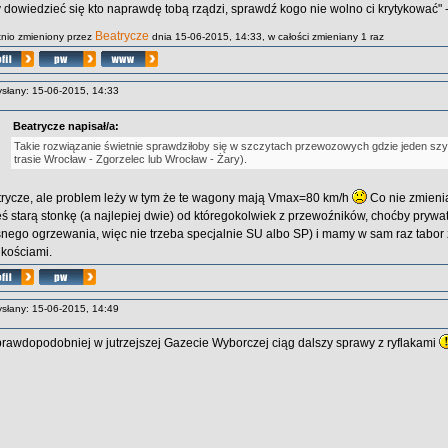
 dowiedzieć się kto naprawdę tobą rządzi, sprawdź kogo nie wolno ci krytykować" - 
Beatrycze
tnio zmieniony przez
dnia 15-06-2015, 14:33, w całości zmieniany 1 raz
słany: 15-06-2015, 14:33
Beatrycze napisał/a:
Takie rozwiązanie świetnie sprawdziłoby się w szczytach przewozowych gdzie jeden szy
trasie Wrocław - Zgorzelec lub Wrocław - Żary).
rycze, ale problem leży w tym że te wagony mają Vmax=80 km/h
Co nie zmienia
eś starą stonkę (a najlepiej dwie) od któregokolwiek z przewoźników, choćby pry
nego ogrzewania, więc nie trzeba specjalnie SU albo SP) i mamy w sam raz tabor 
kościami.
słany: 15-06-2015, 14:49
rawdopodobniej w jutrzejszej Gazecie Wyborczej ciąg dalszy sprawy z ryflakami