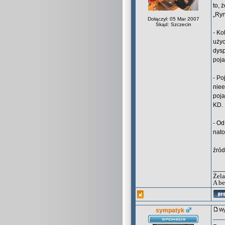
to, 
„Ryn
Dołączył: 05 Mar 2007
Skąd: Szczecin
- Ko
użyc
dysp
poja
- Po
niee
poja
KD.
- Od
nato
źród
___
Żela
A be
sympatyk
Wy