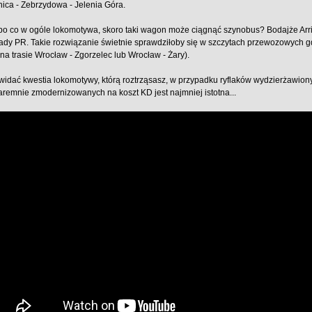
ica - Zebrzydowa - Jelenia Góra.
po co w ogóle lokomotywa, skoro taki wagon może ciągnąć szynobus? Bodajże Arriv
ady PR. Takie rozwiązanie świetnie sprawdziłoby się w szczytach przewozowych g
 na trasie Wrocław - Zgorzelec lub Wrocław - Żary).
widać kwestia lokomotywy, którą roztrząsasz, w przypadku ryflaków wydzierżawiony
remnie zmodernizowanych na koszt KD jest najmniej istotna...