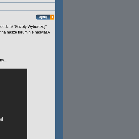
i oddział "Gazety Wyborczej"
 na nasze forum nie nasyła! A
y...