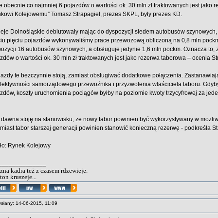
że obecnie co najmniej 6 pojazdów o wartości ok. 30 mln zł traktowanych jest jako
kowi Kolejowemu” Tomasz Strapagiel, prezes SKPL, były prezes KD.
leje Dolnośląskie debiutowały mając do dyspozycji siedem autobusów szynowych
iu pięciu pojazdów wykonywaliśmy prace przewozową obliczoną na 0,8 mln pockm
ozycji 16 autobusów szynowych, a obsługuje jedynie 1,6 mln pockm. Oznacza to, 
zdów o wartości ok. 30 mln zł traktowanych jest jako rezerwa taborowa – ocenia St
jazdy te bezczynnie stoją, zamiast obsługiwać dodatkowe połączenia. Zastanawiający
fektywności samorządowego przewoźnika i przyzwolenia właściciela taboru. Gdyby
zdów, koszty uruchomienia pociągów byłby na poziomie kwoty trzycyfrowej za je
 dawna stoję na stanowisku, że nowy tabor powinien być wykorzystywany w możliw
miast tabor starszej generacji powinien stanowić konieczną rezerwę - podkreśla St
ło: Rynek Kolejowy
______________
zna kadra też z czasem rdzewieje.
ton kruszeje...
słany: 14-06-2015, 11:09