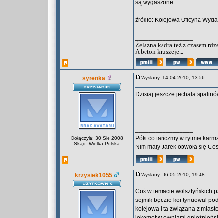
są wygaszone.
źródło: Kolejowa Oficyna Wyd
_________________
Żelazna kadra też z czasem rdz
A beton kruszeje...
syrenka
Wysłany: 14-04-2010, 13:56
Dzisiaj jeszcze jechała spalin
_________________
Póki co tańczmy w rytmie karma
Dołączyła: 30 Sie 2008
Skąd: Wielka Polska
Nim mały Jarek obwoła się Ce
krzysiek1055
Wysłany: 06-05-2010, 19:48
Coś w temacie wolsztyńskich p
sejmik będzie kontynuował podję
kolejowa i ta związana z miast
lokomotywowniami gnieźnieński