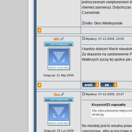
jednoczesnym zwiększeniem ilo
również parowozy. Dotychczas 
Czerwiński.
Źródło: Głos Wielkopolski
Mih
Wysłany: 07-12-2009, 23:05
I bardzo dobrze! Niech nieudo
Za skazanie na zardzewienie Pt
Wałbrzych życzę tej spółce jak 
Dołączył: 21 Maj 2009
fiaa
Wysłany: 07-12-2009, 23:47
Krzysztof21 napisał/a:
Dla zdecydowanej większośc
atrakcją.
No niestety jest to smutna pra
Dołączył: 25 Lut 2009
zaprzężone, albo w poczciwe oe