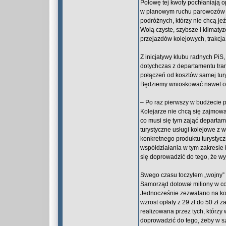
Połowę tej kwoty pochłaniają o
w planowym ruchu parowozów są
podróżnych, którzy nie chcą je
Wolą czyste, szybsze i klimat
przejazdów kolejowych, trakcja
Z inicjatywy klubu radnych PiS
dotychczas z departamentu tra
połączeń od kosztów samej tur
Będziemy wnioskować nawet o z
– Po raz pierwszy w budżecie 
Kolejarze nie chcą się zajmow
co musi się tym zająć departam
turystyczne usługi kolejowe z 
konkretnego produktu turystycz
współdziałania w tym zakresie
się doprowadzić do tego, że wy
Swego czasu toczyłem „wojny” 
Samorząd dotował miliony w coś
Jednocześnie zezwalano na kom
wzrost opłaty z 29 zł do 50 zł z
realizowana przez tych, którzy
doprowadzić do tego, żeby w s