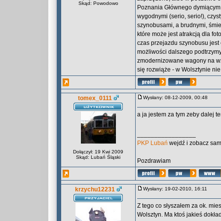
Skąd: Powodowo
Poznania Głównego dymiącym pa
wygodnymi (serio, serio!), czy
szynobusami, a brudnymi, śmie
które może jest atrakcją dla f
czas przejazdu szynobusu jest 
możliwości dalszego podtrzymyw
zmodernizowane wagony na wzór 
się rozwiąże - w Wolsztynie n
tomex_0111
Wysłany: 08-12-2009, 00:48
a ja jestem za tym zeby dalej t
_________________
PKP Lubań
wejdź i zobacz sam
Dołączył: 19 Kwi 2009
Skąd: Lubań Śląski
Pozdrawiam
krzychu12231
Wysłany: 19-02-2010, 16:11
Z tego co słyszałem za ok. mie
Wolsztyn. Ma ktoś jakieś dokła