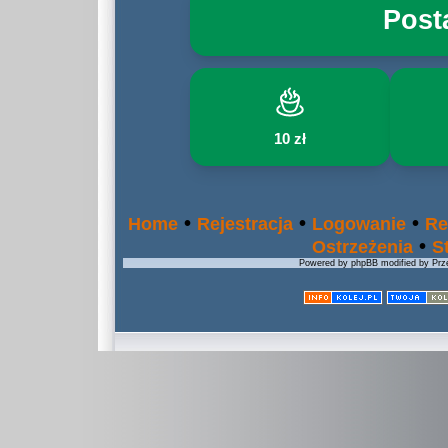
Post
10 zł
•
•
•
Home
Rejestracja
Logowanie
Re
•
Ostrzeżenia
S
Powered by phpBB modified by Prze