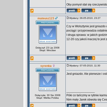
Oby pomysł stał się rzeczywisto
mateusz123
Wysłany: 06-05-2010, 23:27
Czy w Wolsztynie jest gniazdo 
pociągi i przyprowadza ostatni
I druga sprawa: w jakich godz
12-20 czy jakoś inaczej to jes
Dołączył: 23 Lip 2008
Skąd: Wrocław
syrenka
Wysłany: 07-05-2010, 11:30
Jest gniazdo. Ale pierwsze i os
_________________
Póki co tańczmy w rytmie karma
Dołączyła: 30 Sie 2008
Skąd: Wielka Polska
Nim mały Jarek obwoła się Ce