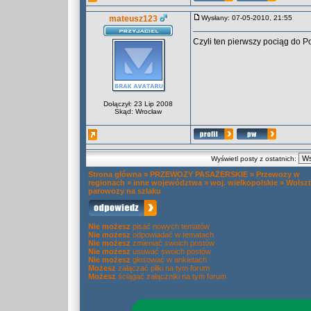
mateusz123
Wysłany: 07-05-2010, 21:55
Czyli ten pierwszy pociąg do Po
Dołączył: 23 Lip 2008
Skąd: Wrocław
Wyświetl posty z ostatnich:
Strona główna
»
PRZEWOZY PASAŻERSKIE
»
Przewozy w
regionach
»
inne województwa
»
woj. wielkopolskie
»
Wolszt
parowozy na szlaku
Nie możesz
pisać nowych tematów
Nie możesz
odpowiadać w tematach
Nie możesz
zmieniać swoich postów
Nie możesz
usuwać swoich postów
Nie możesz
głosować w ankietach
Możesz
załączać pliki na tym forum
Możesz
ściągać załączniki na tym forum