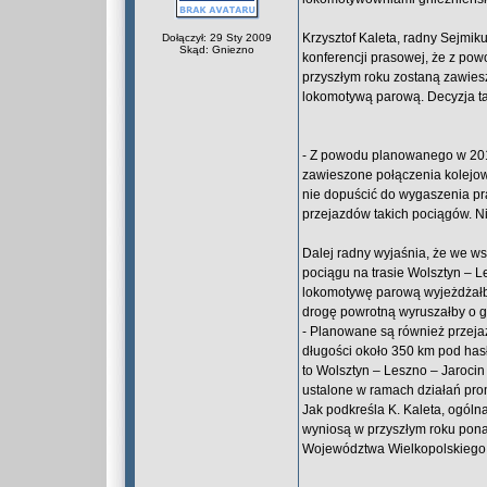
Krzysztof Kaleta, radny Sejmi
Dołączył: 29 Sty 2009
Skąd: Gniezno
konferencji prasowej, że z po
przyszłym roku zostaną zawies
lokomotywą parową. Decyzja t
- Z powodu planowanego w 2011
zawieszone połączenia kolejow
nie dopuścić do wygaszenia p
przejazdów takich pociągów. Ni
Dalej radny wyjaśnia, że we ws
pociągu na trasie Wolsztyn – 
lokomotywę parową wyjeżdżałby
drogę powrotną wyruszałby o g
- Planowane są również przeja
długości około 350 km pod has
to Wolsztyn – Leszno – Jaroci
ustalone w ramach działań pr
Jak podkreśla K. Kaleta, ogóln
wyniosą w przyszłym roku pona
Województwa Wielkopolskiego do