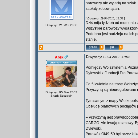
parowozy nie wyjadą na szlak
zapłaty zobowiązań.
[
Dodano
: 11-04-2010, 13:59
]
Dziś mija tydzień od momentu z
Dołączył: 21 Wrz 2008
Wszystkie parowozy wygaszone 
Podobno jest nadzieja na ich p
stanie.
Arek
Wysłany: 13-04-2010, 17:50
Pomiędzy Wolsztynem a Poznan
Dylewski z Fundacji Era Parow
Od 5 kwietnia na trasę Wolszt
Przyczyną są nieuregulowane 
Dołączył: 05 Mar 2007
Skąd: Szczecin
Tym samym z mapy Wielkopolski 
Obsługę planowych pociągów p
– Przyczyną jest prawdopodob
CARGO. Ale trwają rozmowy. Być
Dylewski.
Parowóz Ol49-59 był przez kil