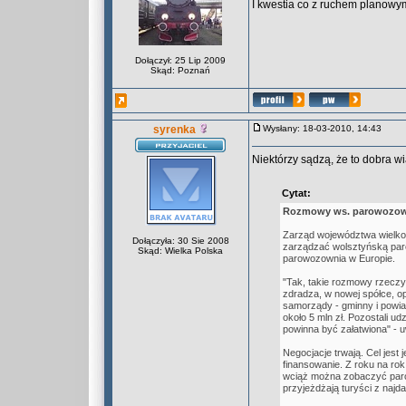
I kwestia co z ruchem planowy
Dołączył: 25 Lip 2009
Skąd: Poznań
syrenka
Wysłany: 18-03-2010, 14:43
Niektórzy sądzą, że to dobra w
Cytat:
Rozmowy ws. parowozowni 
Zarząd województwa wielkop
Dołączyła: 30 Sie 2008
zarządzać wolsztyńską paro
Skąd: Wielka Polska
parowozownia w Europie.
"Tak, takie rozmowy rzeczy
zdradza, w nowej spółce, o
samorządy - gminny i powiat
około 5 mln zł. Pozostali ud
powinna być załatwiona" -
Negocjacje trwają. Cel jest 
finansowanie. Z roku na rok 
wciąż można zobaczyć paro
przyjeżdżają turyści z najd