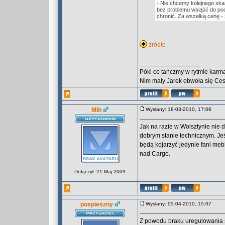
- Nie chcemy kolejnego ska
bez problemu wsiąść do poci
chronić. Za wszelką cenę 
źródło
_________________
Póki co tańczmy w rytmie karma
Nim mały Jarek obwoła się Ce
Mih
Wysłany: 18-03-2010, 17:06
Jak na razie w Wolsztynie nie d
dobrym stanie technicznym. Jeś
będą kojarzyć jedynie fani meb
nad Cargo.
Dołączył: 21 Maj 2009
pospieszny
Wysłany: 05-04-2010, 15:07
Z powodu braku uregulowania s