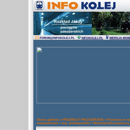
FORUM
@
INFOKOLEJ.PL
INFOKOLEJ.PL
WERSJA MOB
Strona główna
»
PRZEWOZY PASAŻERSKIE
»
Przewozy w re
województwa
»
woj. wielkopolskie
»
Wolsztyńskie parowozy 