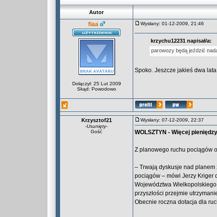
Autor
fiaa
Wysłany: 01-12-2009, 21:46
krzychu12231 napisał/a:
parowozy będą jeździć nad
Spoko. Jeszcze jakieś dwa lata
Dołączył: 25 Lut 2009
Skąd: Powodowo
Krzysztof21
Wysłany: 07-12-2009, 22:37
-
Usunięty
-
Gość
WOLSZTYN - Więcej pieniędzy
Z planowego ruchu pociągów o
– Trwają dyskusje nad planem 
pociągów – mówi Jerzy Kriger 
Województwa Wielkopolskiego. 
przyszłości przejmie utrzyman
Obecnie roczna dotacja dla ruc