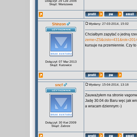
Dołączył: 29 Cze 2006
Skąd: Warszawa
Shinzon
Wysłany: 27-03-2014, 15:02
Chciałbym zapytać o jedną rze
zeme=ZS&cislo=431&rok=201
kursuje na przemiennie. Czy t
Dołączył: 07 Mar 2013
Skąd: Katowice
sncf
Wysłany: 15-04-2014, 13:16
Zauważyłem na stronie vagonwe
Jadę 30.04 do Baru węc jak wr
a wracam dziennym:-)
Dołączył: 30 Kwi 2009
Skąd: Zabrze