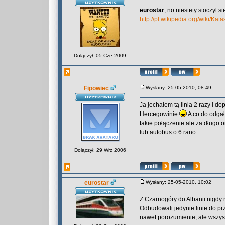
eurostar
, no niestety stoczyl s
http://pl.wikipedia.org/wiki/Ka
Dołączył: 05 Cze 2009
Fipowiec
Wysłany: 25-05-2010, 08:49
Ja jechałem tą linia 2 razy i 
Hercegowinie
A co do odgał
takie połączenie ale za długo o
lub autobus o 6 rano.
Dołączył: 29 Wrz 2006
eurostar
Wysłany: 25-05-2010, 10:02
Z Czarnogóry do Albanii nigdy 
Odbudowali jedynie linie do p
nawet porozumienie, ale wszyst