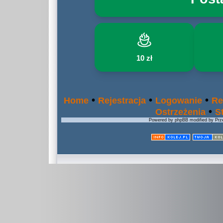
10 zł
•
•
•
Home
Rejestracja
Logowanie
Re
•
Ostrzeżenia
S
Powered by phpBB modified by Prze