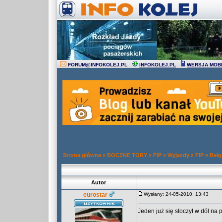
FORUM
@
INFOKOLEJ.PL
INFOKOLEJ.PL
WERSJA MOB
Strona główna
»
BOCZNE TORY
»
FIP
»
Wyjazdy z FIP
»
Belg
Autor
eurostar
Wysłany: 24-05-2010, 13:43
Jeden już się stoczył w dół na