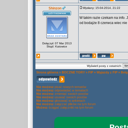
Shinzon
Wysłany: 15-04-2014, 21:22
W takim razie czekam na info. 
od bodajże 8 czerwca wiec nie
Dołączył: 07 Mar 2013
Skąd: Katowice
Wyświetl posty z ostatnich:
Strona główna
»
BOCZNE TORY
»
FIP
»
Wyjazdy z FIP
»
Belg
Nie możesz
pisać nowych tematów
Nie możesz
odpowiadać w tematach
Nie możesz
zmieniać swoich postów
Nie możesz
usuwać swoich postów
Nie możesz
głosować w ankietach
Nie możesz
załączać plików na tym forum
Możesz
ściągać załączniki na tym forum
Post