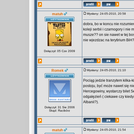
matuh
Wysłany: 24-05-2010, 20:58
dobra, bo w koncu nie rozumiem
koleji serbii i czarnogory i ni
musze?? on sie nawet w tej bos
nie wjezdzac na terytirium BiH
Dołączył: 05 Cze 2009
Romek
Wysłany: 24-05-2010, 21:10
Pociąg jedzie tranzytem kilka-
postoju, być może nawet się nie
Hercegowiny, wystarczy bilet Se
odgałęzień ( ciekawe czy kied
Albanii?).
Dołączył: 31 Sie 2006
Skąd: Racibórz
matuh
Wysłany: 24-05-2010, 21:54