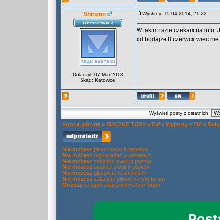
Shinzon
Wysłany: 15-04-2014, 21:22
W takim razie czekam na info. 
od bodajże 8 czerwca wiec nie
Dołączył: 07 Mar 2013
Skąd: Katowice
Wyświetl posty z ostatnich:
Strona główna
»
BOCZNE TORY
»
FIP
»
Wyjazdy z FIP
»
Belg
Nie możesz
pisać nowych tematów
Nie możesz
odpowiadać w tematach
Nie możesz
zmieniać swoich postów
Nie możesz
usuwać swoich postów
Nie możesz
głosować w ankietach
Nie możesz
załączać plików na tym forum
Możesz
ściągać załączniki na tym forum
Post