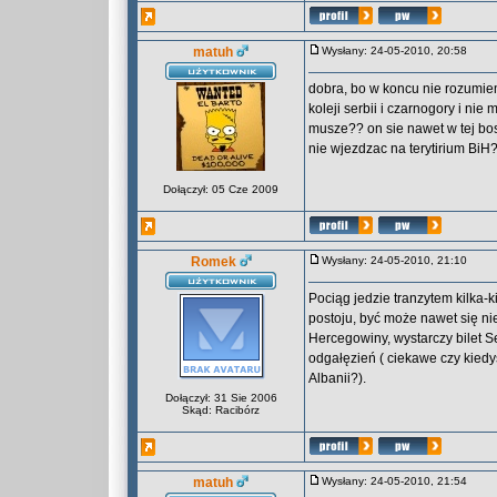
matuh
Wysłany: 24-05-2010, 20:58
dobra, bo w koncu nie rozumiem
koleji serbii i czarnogory i ni
musze?? on sie nawet w tej bos
nie wjezdzac na terytirium BiH
Dołączył: 05 Cze 2009
Romek
Wysłany: 24-05-2010, 21:10
Pociąg jedzie tranzytem kilka-
postoju, być może nawet się nie
Hercegowiny, wystarczy bilet Se
odgałęzień ( ciekawe czy kied
Albanii?).
Dołączył: 31 Sie 2006
Skąd: Racibórz
matuh
Wysłany: 24-05-2010, 21:54