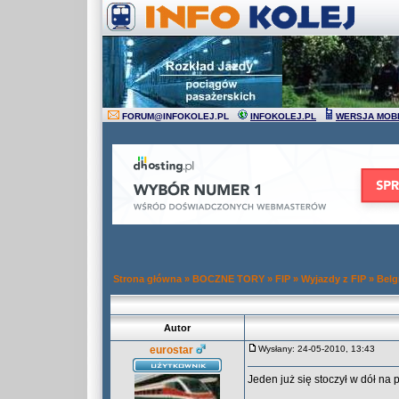
FORUM
@
INFOKOLEJ.PL
INFOKOLEJ.PL
WERSJA MOB
Strona główna
»
BOCZNE TORY
»
FIP
»
Wyjazdy z FIP
»
Belg
Autor
eurostar
Wysłany: 24-05-2010, 13:43
Jeden już się stoczył w dół na