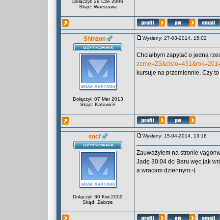
Dołączył: 29 Cze 2006
Skąd: Warszawa
Shinzon
Wysłany: 27-03-2014, 15:02
Chciałbym zapytać o jedną rze
zeme=ZS&cislo=431&rok=201
kursuje na przemiennie. Czy t
Dołączył: 07 Mar 2013
Skąd: Katowice
sncf
Wysłany: 15-04-2014, 13:16
Zauważyłem na stronie vagonwe
Jadę 30.04 do Baru węc jak wr
a wracam dziennym:-)
Dołączył: 30 Kwi 2009
Skąd: Zabrze