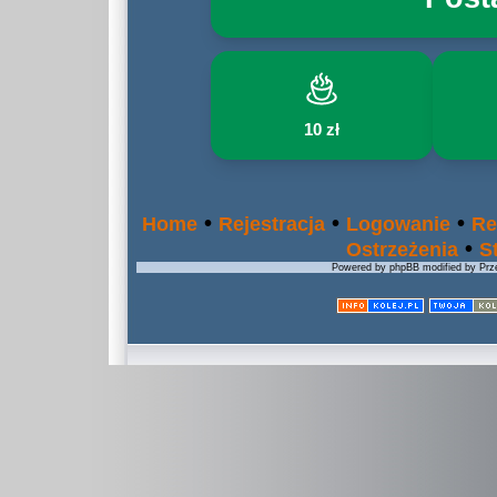
10 zł
•
•
•
Home
Rejestracja
Logowanie
Re
•
Ostrzeżenia
S
Powered by phpBB modified by Prze