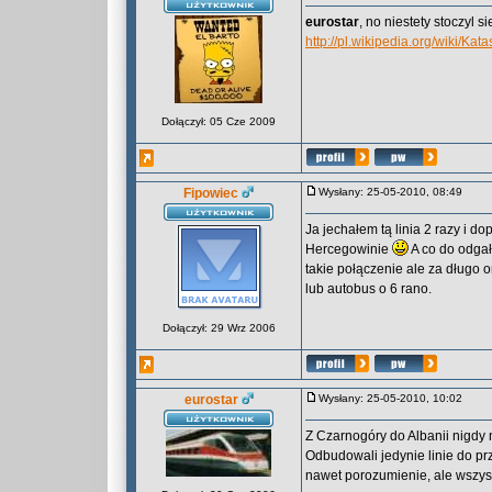
eurostar
, no niestety stoczyl s
http://pl.wikipedia.org/wiki/Ka
Dołączył: 05 Cze 2009
Fipowiec
Wysłany: 25-05-2010, 08:49
Ja jechałem tą linia 2 razy i 
Hercegowinie
A co do odgał
takie połączenie ale za długo o
lub autobus o 6 rano.
Dołączył: 29 Wrz 2006
eurostar
Wysłany: 25-05-2010, 10:02
Z Czarnogóry do Albanii nigdy 
Odbudowali jedynie linie do p
nawet porozumienie, ale wszyst